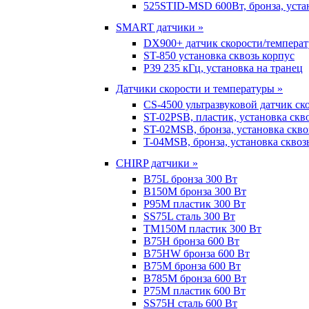
525STID-MSD 600Вт, бронза, устан
SMART датчики »
DX900+ датчик скорости/темпера
ST-850 установка сквозь корпус
P39 235 кГц, установка на транец
Датчики скорости и температуры »
CS-4500 ультразвуковой датчик ск
ST-02PSB, пластик, установка скв
ST-02MSB, бронза, установка скво
T-04MSB, бронза, установка сквоз
CHIRP датчики »
B75L бронза 300 Вт
B150M бронза 300 Вт
P95M пластик 300 Вт
SS75L сталь 300 Вт
TM150M пластик 300 Вт
B75H бронза 600 Вт
B75HW бронза 600 Вт
B75M бронза 600 Вт
B785M бронза 600 Вт
P75M пластик 600 Вт
SS75H сталь 600 Вт