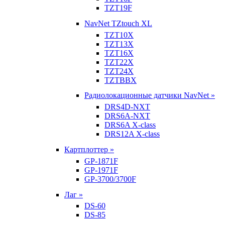
TZT19F
NavNet TZtouch XL
TZT10X
TZT13X
TZT16X
TZT22X
TZT24X
TZTBBX
Радиолокационные датчики NavNet »
DRS4D-NXT
DRS6A-NXT
DRS6A X-class
DRS12A X-class
Картплоттер »
GP-1871F
GP-1971F
GP-3700/3700F
Лаг »
DS-60
DS-85