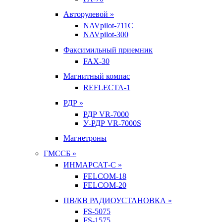
Авторулевой »
NAVpilot-711С
NAVpilot-300
Факсимильный приемник
FAX-30
Магнитный компас
REFLECTA-1
РДР »
РДР VR-7000
У-РДР VR-7000S
Магнетроны
ГМССБ »
ИНМАРСАТ-С »
FELCOM-18
FELCOM-20
ПВ/КВ РАДИОУСТАНОВКА »
FS-5075
FS-1575