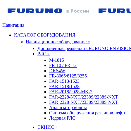
Навигация
КАТАЛОГ ОБОРУДОВАНИЯ
Навигационное оборудование »
Дополненная реальность FURUNO ENVISIO
РЛС »
M-1815
FR-10 / FR-12
DRS4W
FR-8065/8125/8255
FAR-1513/1523
FAR-1518/1528
FAR-2018/2028-MK-2
FAR-2228-NXT/2238S/2238S-NXT
FAR-2328-NXT/2338S/2338S-NXT
Анализатор волны
Система обнаружения разливов нефти
Ледовая РЛС
ЭКНИС »