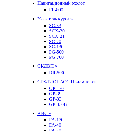
Навигационный эхолот
FE-800
Указатель курса »
SC-33
SCX-20
SCX-21
SC-70
SC-130
PG-500
PG-700
СКДВП »
BR-500
GPS/ГЛОНАСС Приемники»
GP-170
GP-39
GP-33
GP-330B
АИС »
FA-170
FA-40
FA-70