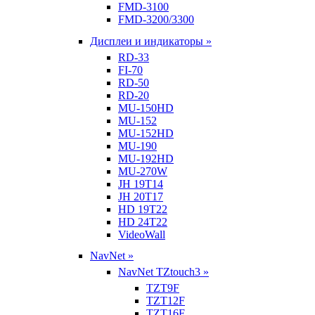
FMD-3100
FMD-3200/3300
Дисплеи и индикаторы »
RD-33
FI-70
RD-50
RD-20
MU-150HD
MU-152
MU-152HD
MU-190
MU-192HD
MU-270W
JH 19T14
JH 20T17
HD 19T22
HD 24T22
VideoWall
NavNet »
NavNet TZtouch3 »
TZT9F
TZT12F
TZT16F