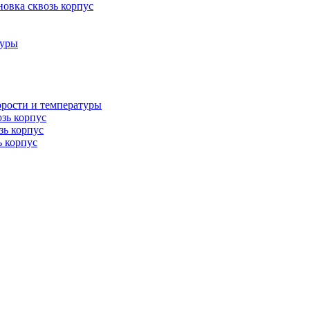
овка сквозь корпус
туры
орости и температуры
озь корпус
зь корпус
ь корпус