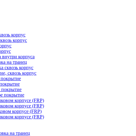
квозь корпус
сквозь корпус
корпус
орпус
а внутри корпуса
ка на транец
ка сквозь корпус
ие, сквозь корпус
е покрытие
 покрытие
е покрытие
ое покрытие
иковом корпусе (FRP)
иковом корпусе (FRP)
ковом корпусе (FRP)
иковом корпусе (FRP)
овка на транец