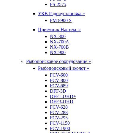
FS-2575
УКВ Радиоустановка »
FM-8900 S
Приемник Навтекс »
NX-300
NX-700A
NX-700B
NX-900
Рыбопоисковое оборудование »
Рыбопоисковый эхолот »
FCV-600
FCV-800
FCV-689
DFF-3D
DFF1-UHD+
DFF3-UHD
FCV-628
FCV-288
FCV-295
FCV-1150
FCV-1900