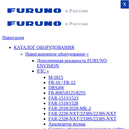
X
X
X
Навигация
КАТАЛОГ ОБОРУДОВАНИЯ
Навигационное оборудование »
Дополненная реальность FURUNO
ENVISION
РЛС »
M-1815
FR-10 / FR-12
DRS4W
FR-8065/8125/8255
FAR-1513/1523
FAR-1518/1528
FAR-2018/2028-MK-2
FAR-2228-NXT/2238S/2238S-NXT
FAR-2328-NXT/2338S/2338S-NXT
Анализатор волны