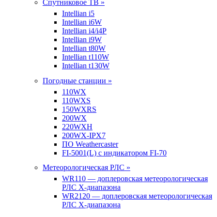
Спутниковое ТВ »
Intellian i5
Intellian i6W
Intellian i4/i4P
Intellian i9W
Intellian t80W
Intellian t110W
Intellian t130W
Погодные станции »
110WX
110WXS
150WXRS
200WX
220WXH
200WX-IPX7
ПО Weathercaster
FI-5001(L) с индикатором FI-70
Метеорологическая РЛС »
WR110 — доплеровская метеорологическая
РЛС X-диапазона
WR2120 — доплеровская метеорологическая
РЛС X-диапазона