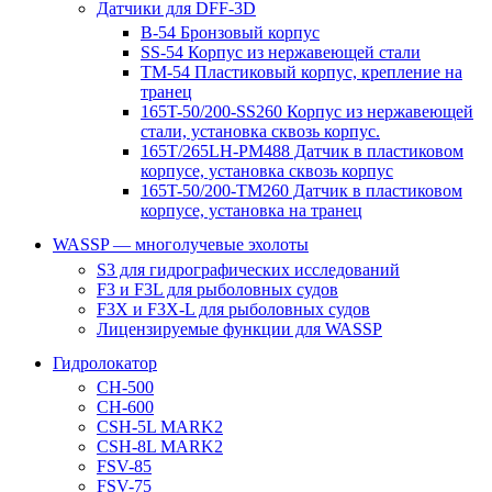
Датчики для DFF-3D
B-54 Бронзовый корпус
SS-54 Корпус из нержавеющей стали
TM-54 Пластиковый корпус, крепление на
транец
165T-50/200-SS260 Корпус из нержавеющей
стали, установка сквозь корпус.
165T/265LH-PM488 Датчик в пластиковом
корпусе, установка сквозь корпус
165T-50/200-TM260 Датчик в пластиковом
корпусе, установка на транец
WASSP — многолучевые эхолоты
S3 для гидрографических исследований
F3 и F3L для рыболовных судов
F3X и F3X-L для рыболовных судов
Лицензируемые функции для WASSP
Гидролокатор
CH-500
CH-600
CSH-5L MARK2
CSH-8L MARK2
FSV-85
FSV-75