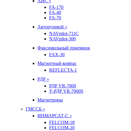
АИС »
FA-170
FA-40
FA-70
Авторулевой »
NAVpilot-711С
NAVpilot-300
Факсимильный приемник
FAX-30
Магнитный компас
REFLECTA-1
РДР »
РДР VR-7000
У-РДР VR-7000S
Магнетроны
ГМССБ »
ИНМАРСАТ-С »
FELCOM-18
FELCOM-20