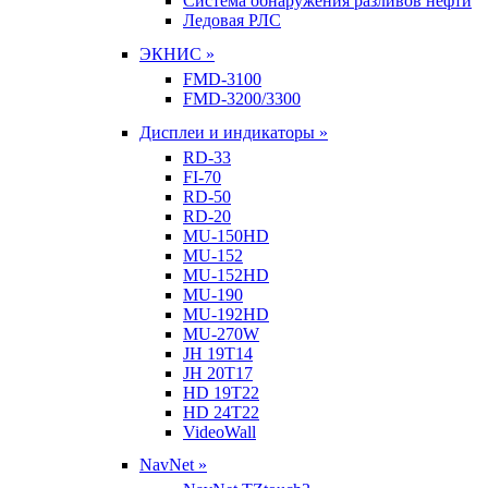
Система обнаружения разливов нефти
Ледовая РЛС
ЭКНИС »
FMD-3100
FMD-3200/3300
Дисплеи и индикаторы »
RD-33
FI-70
RD-50
RD-20
MU-150HD
MU-152
MU-152HD
MU-190
MU-192HD
MU-270W
JH 19T14
JH 20T17
HD 19T22
HD 24T22
VideoWall
NavNet »