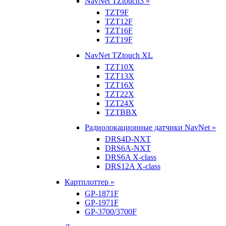
NavNet TZtouch3 »
TZT9F
TZT12F
TZT16F
TZT19F
NavNet TZtouch XL
TZT10X
TZT13X
TZT16X
TZT22X
TZT24X
TZTBBX
Радиолокационные датчики NavNet »
DRS4D-NXT
DRS6A-NXT
DRS6A X-class
DRS12A X-class
Картплоттер »
GP-1871F
GP-1971F
GP-3700/3700F