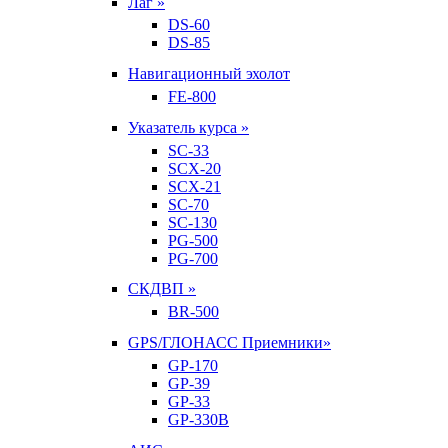
Лаг »
DS-60
DS-85
Навигационный эхолот
FE-800
Указатель курса »
SC-33
SCX-20
SCX-21
SC-70
SC-130
PG-500
PG-700
СКДВП »
BR-500
GPS/ГЛОНАСС Приемники»
GP-170
GP-39
GP-33
GP-330B