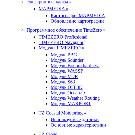
Электронные карты »
MAPMEDIA »
Картография MAPMEDIA
Обновление картографии
Программное обеспечение TimeZero »
TIMEZERO Proffesional
TIMEZERO Navigator
Модули TIMEZERO »
Модуль PBG
Модуль Sounder
Модуль Bottom hardness
Модуль WASSP
Модуль VDR
Модуль S63
Модуль DFF3D
Модуль Ocean-O
Модуль Weather Routing
Модуль MARPORT
TZ Coastal Monitoring »
Используемые датчики
Основные характеристики
TZ Cloud