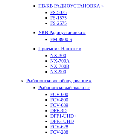
ПВ/КВ РАДИОУСТАНОВКА »
FS-5075
FS-1575
FS-2575
УКВ Радиоустановка »
FM-8900 S
Приемник Навтекс »
NX-300
NX-700A
NX-700B
NX-900
Рыбопоисковое оборудование »
Рыбопоисковый эхолот »
FCV-600
FCV-800
FCV-689
DFF-3D
DFF1-UHD+
DFF3-UHD
FCV-628
FCV-288