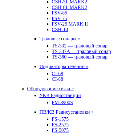
CSH-5L MARK2
CSH-8L MARK2
FSV-85
FSV-75
FSV-25 MARK II
CSH-10
Траловые сонары »
TS-332 — траловый сонар
TS-337A — траловый сонар
TS-360 — траловый сонар
Индикаторы течений »
CI-68
CI-88
Оборудование связи »
УКВ Радиостанции
FM-8900S
ПВ/КВ Радиоустановки »
FS-1575
FS-2575
FS-5075