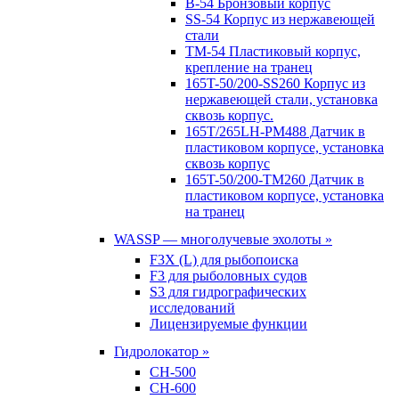
B-54 Бронзовый корпус
SS-54 Корпус из нержавеющей
стали
TM-54 Пластиковый корпус,
крепление на транец
165T-50/200-SS260 Корпус из
нержавеющей стали, установка
сквозь корпус.
165T/265LH-PM488 Датчик в
пластиковом корпусе, установка
сквозь корпус
165T-50/200-TM260 Датчик в
пластиковом корпусе, установка
на транец
WASSP — многолучевые эхолоты »
F3X (L) для рыбопоиска
F3 для рыболовных судов
S3 для гидрографических
исследований
Лицензируемые функции
Гидролокатор »
CH-500
CH-600