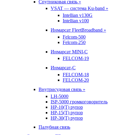
Спутниковая связь »
VSAT — система Ku-band »
Intellian v130G
Intellian v100
Инмарсат FleetBroadband »
Felcom-500
Felcom-250
Инмарсат MINI-C
FELCOM-19
Инмарсат-С
FELCOM-18
FELCOM-20
Внутрисудовая связь »
LH-5000
ISP-5000 громкоговоритель
HP-10(T) рупор
HP-15(T) рупор
HP-30(T) рупор
Палубная связь