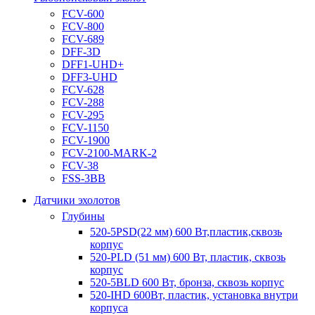
FCV-600
FCV-800
FCV-689
DFF-3D
DFF1-UHD+
DFF3-UHD
FCV-628
FCV-288
FCV-295
FCV-1150
FCV-1900
FCV-2100-MARK-2
FCV-38
FSS-3BB
Датчики эхолотов
Глубины
520-5PSD(22 мм) 600 Вт,пластик,сквозь
корпус
520-PLD (51 мм) 600 Вт, пластик, сквозь
корпус
520-5BLD 600 Вт, бронза, сквозь корпус
520-IHD 600Вт, пластик, установка внутри
корпуса