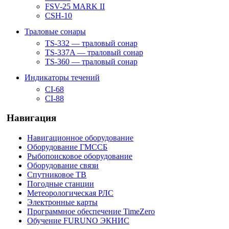
FSV-25 MARK II
CSH-10
Траловые сонары
TS-332 — траловый сонар
TS-337A — траловый сонар
TS-360 — траловый сонар
Индикаторы течений
CI-68
CI-88
Навигация
Навигационное оборудование
Оборудование ГМССБ
Рыбопоисковое оборудование
Оборудование связи
Спутниковое ТВ
Погодные станции
Метеорологическая РЛС
Электронные карты
Программное обеспечение TimeZero
Обучение FURUNO ЭКНИС