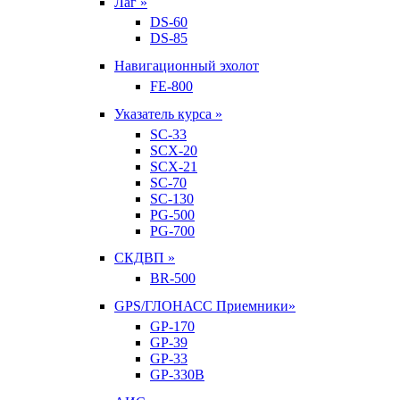
Лаг »
DS-60
DS-85
Навигационный эхолот
FE-800
Указатель курса »
SC-33
SCX-20
SCX-21
SC-70
SC-130
PG-500
PG-700
СКДВП »
BR-500
GPS/ГЛОНАСС Приемники»
GP-170
GP-39
GP-33
GP-330B