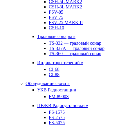
CSH-5L MARK2
CSH-8L MARK2
FSV-85
FSV-75
FSV-25 MARK II
CSH-10
Траловые сонары »
TS-332 — траловый сонар
TS-337A — траловый сонар
TS-360 — траловый сонар
Индикаторы течений »
CI-68
CI-88
Оборудование связи »
УКВ Радиостанции
FM-8900S
ПВ/КВ Радиоустановки »
FS-1575
FS-2575
FS-5075