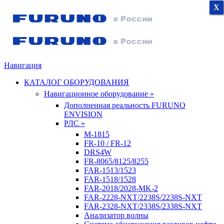
X
X
X
Навигация
КАТАЛОГ ОБОРУДОВАНИЯ
Навигационное оборудование »
Дополненная реальность FURUNO
ENVISION
РЛС »
M-1815
FR-10 / FR-12
DRS4W
FR-8065/8125/8255
FAR-1513/1523
FAR-1518/1528
FAR-2018/2028-MK-2
FAR-2228-NXT/2238S/2238S-NXT
FAR-2328-NXT/2338S/2338S-NXT
Анализатор волны