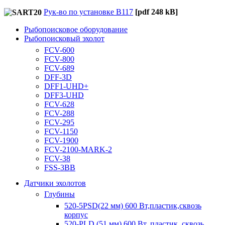
Рук-во по установке B117
[pdf 248 kB]
Рыбопоисковое оборудование
Рыбопоисковый эхолот
FCV-600
FCV-800
FCV-689
DFF-3D
DFF1-UHD+
DFF3-UHD
FCV-628
FCV-288
FCV-295
FCV-1150
FCV-1900
FCV-2100-MARK-2
FCV-38
FSS-3BB
Датчики эхолотов
Глубины
520-5PSD(22 мм) 600 Вт,пластик,сквозь
корпус
520-PLD (51 мм) 600 Вт, пластик, сквозь