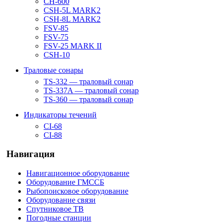
CH-600
CSH-5L MARK2
CSH-8L MARK2
FSV-85
FSV-75
FSV-25 MARK II
CSH-10
Траловые сонары
TS-332 — траловый сонар
TS-337A — траловый сонар
TS-360 — траловый сонар
Индикаторы течений
CI-68
CI-88
Навигация
Навигационное оборудование
Оборудование ГМССБ
Рыбопоисковое оборудование
Оборудование связи
Спутниковое ТВ
Погодные станции