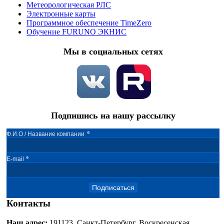
Метеорологическая РЛС
Электронные карты
Программное обеспечение TimeZero
Обучение FURUNO ЭКНИС
Мы в социальных сетях
Подпишись на нашу рассылку
*
Ф.И.О / Название компании
*
E-mail
Подписаться
Контакты
Наш адрес:
191123, Санкт-Петербург, Воскресенская