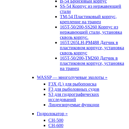
B-54 Бронзовый корпус
SS-54 Корпус из нержавеющей
стали
TM-54 Пластиковый корпус,
крепление на транец
165T-50/200-SS260 Корпус из
нержавеющей стали, установка
сквозь корпус.
165T/265LH-PM488 Датчик в
пластиковом корпусе, установка
сквозь корпус
165T-50/200-TM260 Датчик в
пластиковом корпусе, установка
на транец
WASSP — многолучевые эхолоты »
F3X (L) для рыбопоиска
F3 для рыболовных судов
S3 для гидрографических
исследований
Лицензируемые функции
Гидролокатор »
CH-500
CH-600