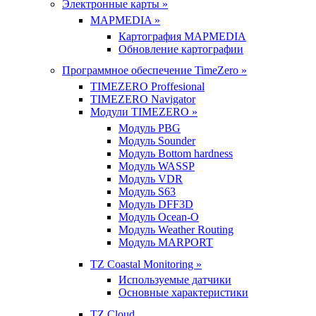
Электронные карты »
MAPMEDIA »
Картография MAPMEDIA
Обновление картографии
Программное обеспечение TimeZero »
TIMEZERO Proffesional
TIMEZERO Navigator
Модули TIMEZERO »
Модуль PBG
Модуль Sounder
Модуль Bottom hardness
Модуль WASSP
Модуль VDR
Модуль S63
Модуль DFF3D
Модуль Ocean-O
Модуль Weather Routing
Модуль MARPORT
TZ Coastal Monitoring »
Используемые датчики
Основные характеристики
TZ Cloud