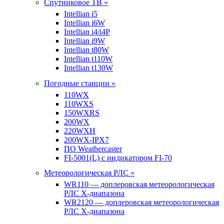
Спутниковое ТВ »
Intellian i5
Intellian i6W
Intellian i4/i4P
Intellian i9W
Intellian t80W
Intellian t110W
Intellian t130W
Погодные станции »
110WX
110WXS
150WXRS
200WX
220WXH
200WX-IPX7
ПО Weathercaster
FI-5001(L) с индикатором FI-70
Метеорологическая РЛС »
WR110 — доплеровская метеорологическая
РЛС X-диапазона
WR2120 — доплеровская метеорологическая
РЛС X-диапазона