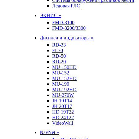
Система обнаружения разливов нефти
Ледовая РЛС
ЭКНИС »
FMD-3100
FMD-3200/3300
Дисплеи и индикаторы »
RD-33
FI-70
RD-50
RD-20
MU-150HD
MU-152
MU-152HD
MU-190
MU-192HD
MU-270W
JH 19T14
JH 20T17
HD 19T22
HD 24T22
VideoWall
NavNet »