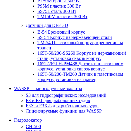
B150M бронза 300 Вт
P95M пластик 300 Вт
SS75L сталь 300 Вт
TM150M пластик 300 Вт
Датчики для DFF-3D
B-54 Бронзовый корпус
SS-54 Корпус из нержавеющей стали
TM-54 Пластиковый корпус, крепление на
транец
165T-50/200-SS260 Корпус из нержавеющей
стали, установка сквозь корпус.
165T/265LH-PM488 Датчик в пластиковом
корпусе, установка сквозь корпус
165T-50/200-TM260 Датчик в пластиковом
корпусе, установка на транец
WASSP — многолучевые эхолоты
S3 для гидрографических исследований
F3 и F3L для рыболовных судов
F3X и F3X-L для рыболовных судов
Лицензируемые функции для WASSP
Гидролокатор
CH-500