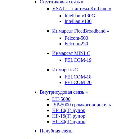
Спутниковая связь »
VSAT — система Ku-band »
Intellian v130G
Intellian v100
Инмарсат FleetBroadband »
Felcom-500
Felcom-250
Инмарсат MINI-C
FELCOM-19
Инмарсат-С
FELCOM-18
FELCOM-20
Внутрисудовая связь »
LH-5000
ISP-5000 громкоговоритель
HP-10(T) рупор
HP-15(T) рупор
HP-30(T) рупор
Палубная связь