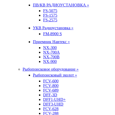
ПВ/КВ РАДИОУСТАНОВКА »
FS-5075
FS-1575
FS-2575
УКВ Радиоустановка »
FM-8900 S
Приемник Навтекс »
NX-300
NX-700A
NX-700B
NX-900
Рыбопоисковое оборудование »
Рыбопоисковый эхолот »
FCV-600
FCV-800
FCV-689
DFF-3D
DFF1-UHD+
DFF3-UHD
FCV-628
FCV-288