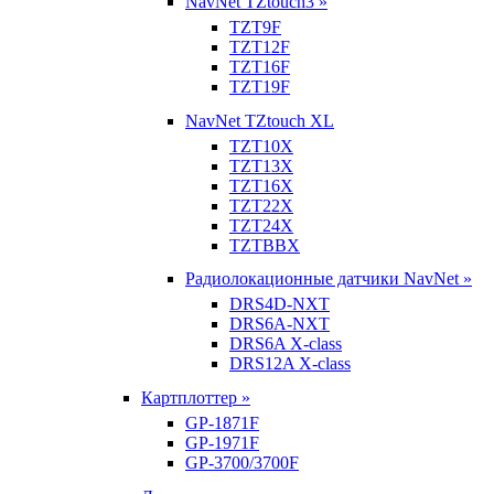
NavNet TZtouch3 »
TZT9F
TZT12F
TZT16F
TZT19F
NavNet TZtouch XL
TZT10X
TZT13X
TZT16X
TZT22X
TZT24X
TZTBBX
Радиолокационные датчики NavNet »
DRS4D-NXT
DRS6A-NXT
DRS6A X-class
DRS12A X-class
Картплоттер »
GP-1871F
GP-1971F
GP-3700/3700F