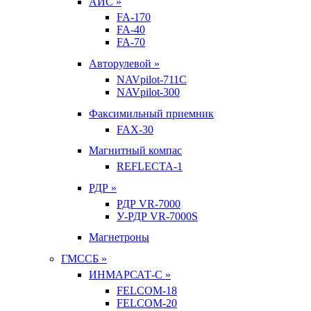
АИС »
FA-170
FA-40
FA-70
Авторулевой »
NAVpilot-711С
NAVpilot-300
Факсимильный приемник
FAX-30
Магнитный компас
REFLECTA-1
РДР »
РДР VR-7000
У-РДР VR-7000S
Магнетроны
ГМССБ »
ИНМАРСАТ-С »
FELCOM-18
FELCOM-20