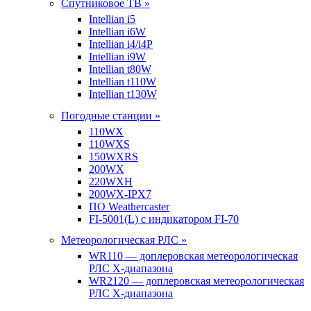
Спутниковое ТВ »
Intellian i5
Intellian i6W
Intellian i4/i4P
Intellian i9W
Intellian t80W
Intellian t110W
Intellian t130W
Погодные станции »
110WX
110WXS
150WXRS
200WX
220WXH
200WX-IPX7
ПО Weathercaster
FI-5001(L) с индикатором FI-70
Метеорологическая РЛС »
WR110 — доплеровская метеорологическая
РЛС X-диапазона
WR2120 — доплеровская метеорологическая
РЛС X-диапазона