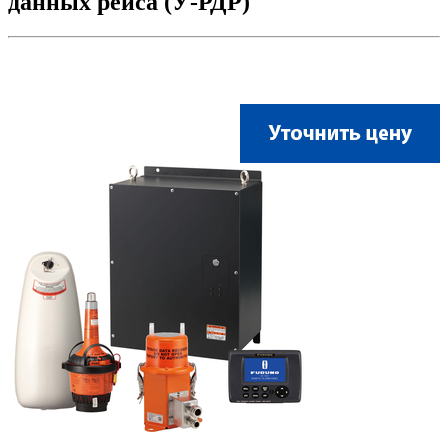
данных рейса (У-РДР)