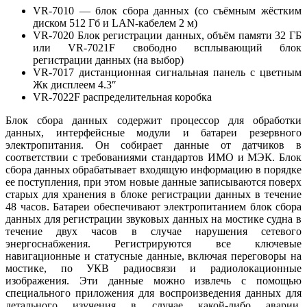
VR-7010 — блок сбора данных (со съёмным жёстким
диском 512 Гб и LAN-кабелем 2 м)
VR-7020 Блок регистрации данных, объём памяти 32 ГБ
или VR-7021F cвободно всплывающий блок
регистрации данных (на выбор)
VR-7017 дистанционная сигнальная панель с цветным
Жк дисплеем 4.3″
VR-7022F распределительная коробка
Блок сбора данных содержит процессор для обработки
данных, интерфейсные модули и батареи резервного
электропитания. Он собирает данные от датчиков в
соответствии с требованиями стандартов ИМО и МЭК. Блок
сбора данных обрабатывает входящую информацию в порядке
ее поступления, при этом новые данные записываются поверх
старых для хранения в блоке регистрации данных в течение
48 часов. Батареи обеспечивают электропитанием блок сбора
данных для регистрации звуковых данных на мостике судна в
течение двух часов в случае нарушения сетевого
энергоснабжения. Регистрируются все ключевые
навигационные и статусные данные, включая переговоры на
мостике, по УКВ радиосвязи и радиолокационные
изображения. Эти данные можно извлечь с помощью
специального приложения для воспроизведения данных для
детального изучения в случае какой-либо аварии.