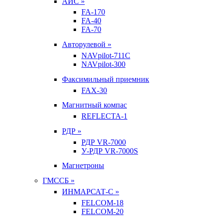
АИС »
FA-170
FA-40
FA-70
Авторулевой »
NAVpilot-711С
NAVpilot-300
Факсимильный приемник
FAX-30
Магнитный компас
REFLECTA-1
РДР »
РДР VR-7000
У-РДР VR-7000S
Магнетроны
ГМССБ »
ИНМАРСАТ-С »
FELCOM-18
FELCOM-20