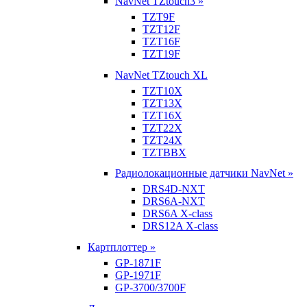
NavNet TZtouch3 »
TZT9F
TZT12F
TZT16F
TZT19F
NavNet TZtouch XL
TZT10X
TZT13X
TZT16X
TZT22X
TZT24X
TZTBBX
Радиолокационные датчики NavNet »
DRS4D-NXT
DRS6A-NXT
DRS6A X-class
DRS12A X-class
Картплоттер »
GP-1871F
GP-1971F
GP-3700/3700F