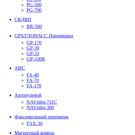
PG-500
PG-700
СКДВП
BR-500
GPS/ГЛОНАСС Приемники
GP-170
GP-39
GP-33
GP-330B
АИС
FA-40
FA-70
FA-170
Авторулевой
NAVpilot-711С
NAVpilot-300
Факсимильный приемник
FAX-30
Магнитный компас