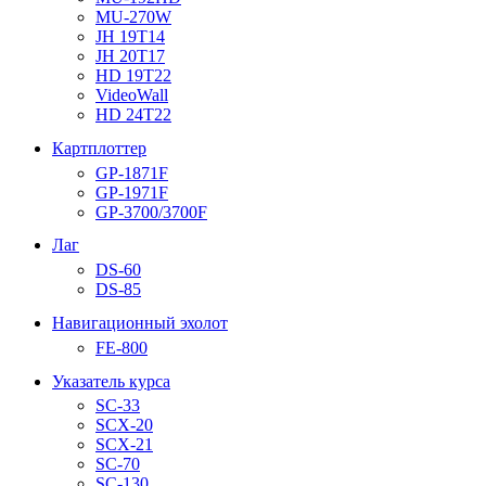
MU-270W
JH 19T14
JH 20T17
HD 19T22
VideoWall
HD 24T22
Картплоттер
GP-1871F
GP-1971F
GP-3700/3700F
Лаг
DS-60
DS-85
Навигационный эхолот
FE-800
Указатель курса
SC-33
SCX-20
SCX-21
SC-70
SC-130