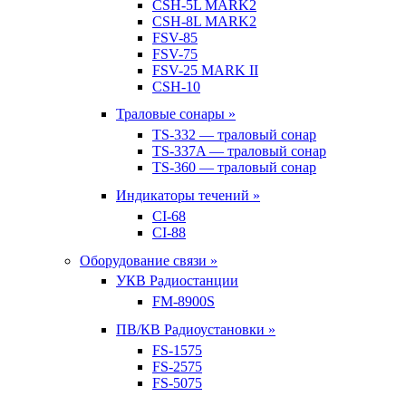
CSH-5L MARK2
CSH-8L MARK2
FSV-85
FSV-75
FSV-25 MARK II
CSH-10
Траловые сонары »
TS-332 — траловый сонар
TS-337A — траловый сонар
TS-360 — траловый сонар
Индикаторы течений »
CI-68
CI-88
Оборудование связи »
УКВ Радиостанции
FM-8900S
ПВ/КВ Радиоустановки »
FS-1575
FS-2575
FS-5075