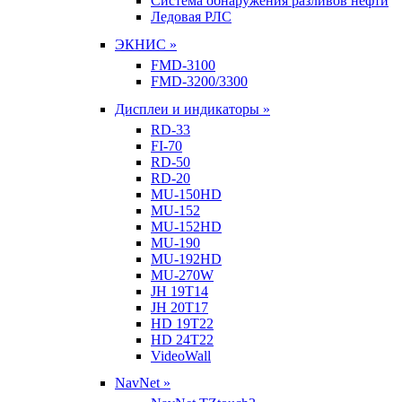
Система обнаружения разливов нефти
Ледовая РЛС
ЭКНИС »
FMD-3100
FMD-3200/3300
Дисплеи и индикаторы »
RD-33
FI-70
RD-50
RD-20
MU-150HD
MU-152
MU-152HD
MU-190
MU-192HD
MU-270W
JH 19T14
JH 20T17
HD 19T22
HD 24T22
VideoWall
NavNet »