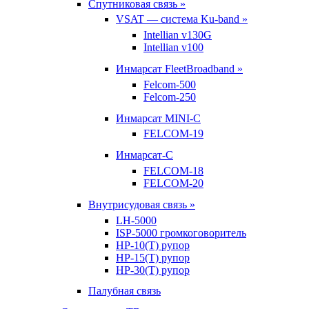
Спутниковая связь »
VSAT — система Ku-band »
Intellian v130G
Intellian v100
Инмарсат FleetBroadband »
Felcom-500
Felcom-250
Инмарсат MINI-C
FELCOM-19
Инмарсат-С
FELCOM-18
FELCOM-20
Внутрисудовая связь »
LH-5000
ISP-5000 громкоговоритель
HP-10(T) рупор
HP-15(T) рупор
HP-30(T) рупор
Палубная связь