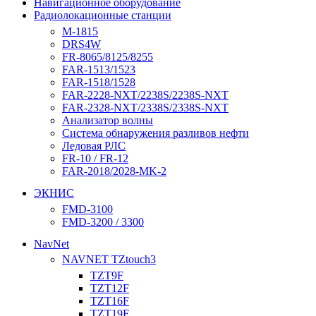
Навигационное оборудование
Радиолокационные станции
M-1815
DRS4W
FR-8065/8125/8255
FAR-1513/1523
FAR-1518/1528
FAR-2228-NXT/2238S/2238S-NXT
FAR-2328-NXT/2338S/2338S-NXT
Анализатор волны
Система обнаружения разливов нефти
Ледовая РЛС
FR-10 / FR-12
FAR-2018/2028-MK-2
ЭКНИС
FMD-3100
FMD-3200 / 3300
NavNet
NAVNET TZtouch3
TZT9F
TZT12F
TZT16F
TZT19F