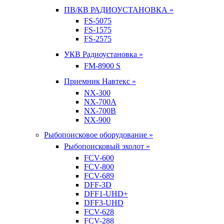
ПВ/КВ РАДИОУСТАНОВКА »
FS-5075
FS-1575
FS-2575
УКВ Радиоустановка »
FM-8900 S
Приемник Навтекс »
NX-300
NX-700A
NX-700B
NX-900
Рыбопоисковое оборудование »
Рыбопоисковый эхолот »
FCV-600
FCV-800
FCV-689
DFF-3D
DFF1-UHD+
DFF3-UHD
FCV-628
FCV-288