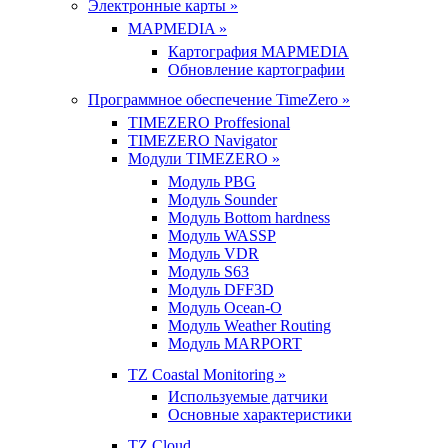
Электронные карты »
MAPMEDIA »
Картография MAPMEDIA
Обновление картографии
Программное обеспечение TimeZero »
TIMEZERO Proffesional
TIMEZERO Navigator
Модули TIMEZERO »
Модуль PBG
Модуль Sounder
Модуль Bottom hardness
Модуль WASSP
Модуль VDR
Модуль S63
Модуль DFF3D
Модуль Ocean-O
Модуль Weather Routing
Модуль MARPORT
TZ Coastal Monitoring »
Используемые датчики
Основные характеристики
TZ Cloud