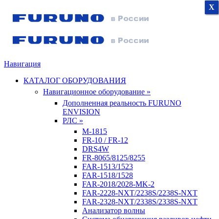
X
X
X
Навигация
КАТАЛОГ ОБОРУДОВАНИЯ
Навигационное оборудование »
Дополненная реальность FURUNO
ENVISION
РЛС »
M-1815
FR-10 / FR-12
DRS4W
FR-8065/8125/8255
FAR-1513/1523
FAR-1518/1528
FAR-2018/2028-MK-2
FAR-2228-NXT/2238S/2238S-NXT
FAR-2328-NXT/2338S/2338S-NXT
Анализатор волны