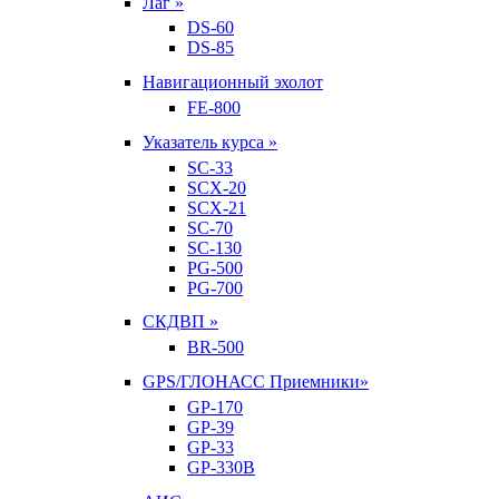
Лаг »
DS-60
DS-85
Навигационный эхолот
FE-800
Указатель курса »
SC-33
SCX-20
SCX-21
SC-70
SC-130
PG-500
PG-700
СКДВП »
BR-500
GPS/ГЛОНАСС Приемники»
GP-170
GP-39
GP-33
GP-330B