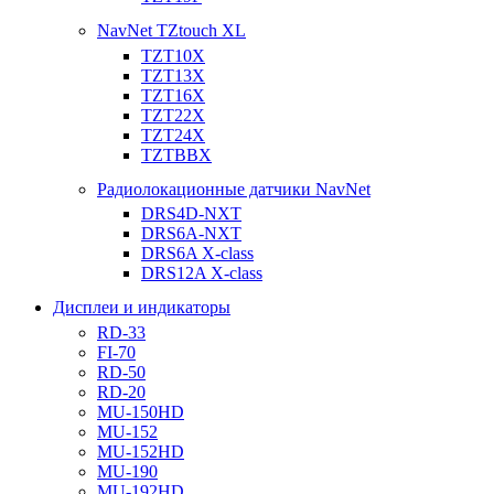
NavNet TZtouch XL
TZT10X
TZT13X
TZT16X
TZT22X
TZT24X
TZTBBX
Радиолокационные датчики NavNet
DRS4D-NXT
DRS6A-NXT
DRS6A X-class
DRS12A X-class
Дисплеи и индикаторы
RD-33
FI-70
RD-50
RD-20
MU-150HD
MU-152
MU-152HD
MU-190
MU-192HD