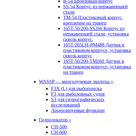
B-54 Бронзовый корпус
SS-54 Корпус из нержавеющей
стали
TM-54 Пластиковый корпус,
крепление на транец
165T-50/200-SS260 Корпус из
нержавеющей стали, установка
сквозь корпус.
165T/265LH-PM488 Датчик в
пластиковом корпусе, установка
сквозь корпус
165T-50/200-TM260 Датчик в
пластиковом корпусе, установка
на транец
WASSP — многолучевые эхолоты »
F3X (L) для рыбопоиска
F3 для рыболовных судов
S3 для гидрографических
исследований
Лицензируемые функции
Гидролокатор »
CH-500
CH-600