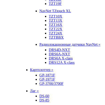
TZT19F
NavNet TZtouch XL
TZT10X
TZT13X
TZT16X
TZT22X
TZT24X
TZTBBX
Радиолокационные датчики NavNet »
DRS4D-NXT
DRS6A-NXT
DRS6A X-class
DRS12A X-class
Картплоттер »
GP-1871F
GP-1971F
GP-3700/3700F
Лаг »
DS-60
DS-85