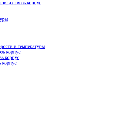
овка сквозь корпус
туры
орости и температуры
озь корпус
зь корпус
ь корпус