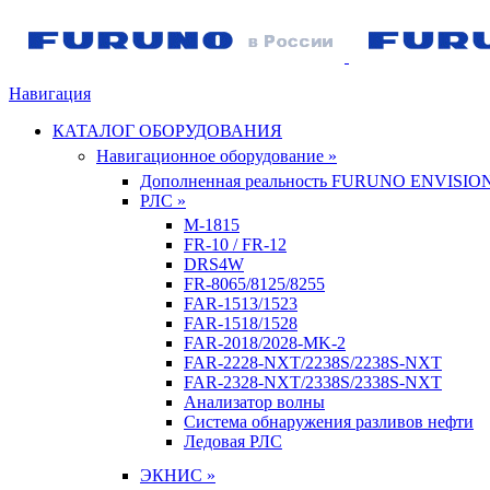
Навигация
КАТАЛОГ ОБОРУДОВАНИЯ
Навигационное оборудование »
Дополненная реальность FURUNO ENVISIO
РЛС »
M-1815
FR-10 / FR-12
DRS4W
FR-8065/8125/8255
FAR-1513/1523
FAR-1518/1528
FAR-2018/2028-MK-2
FAR-2228-NXT/2238S/2238S-NXT
FAR-2328-NXT/2338S/2338S-NXT
Анализатор волны
Система обнаружения разливов нефти
Ледовая РЛС
ЭКНИС »