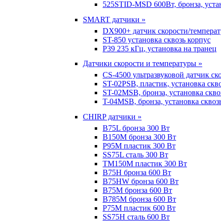
525STID-MSD 600Вт, бронза, устан
SMART датчики »
DX900+ датчик скорости/темпера
ST-850 установка сквозь корпус
P39 235 кГц, установка на транец
Датчики скорости и температуры »
CS-4500 ультразвуковой датчик ск
ST-02PSB, пластик, установка скв
ST-02MSB, бронза, установка скво
T-04MSB, бронза, установка сквоз
CHIRP датчики »
B75L бронза 300 Вт
B150M бронза 300 Вт
P95M пластик 300 Вт
SS75L сталь 300 Вт
TM150M пластик 300 Вт
B75H бронза 600 Вт
B75HW бронза 600 Вт
B75M бронза 600 Вт
B785M бронза 600 Вт
P75M пластик 600 Вт
SS75H сталь 600 Вт