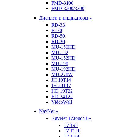
FMD-3100
FMD-3200/3300
Дисплеи и индикаторы »
RD-33
FI-70
RD-50
RD-20
MU-150HD
MU-152
MU-152HD
MU-190
MU-192HD
MU-270W
JH 19T14
JH 20T17
HD 19T22
HD 24T22
VideoWall
NavNet »
NavNet TZtouch3 »
TZT9F
TZT12F
TZT16F