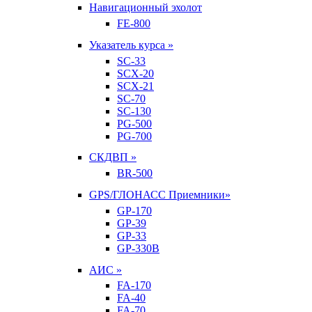
Навигационный эхолот
FE-800
Указатель курса »
SC-33
SCX-20
SCX-21
SC-70
SC-130
PG-500
PG-700
СКДВП »
BR-500
GPS/ГЛОНАСС Приемники»
GP-170
GP-39
GP-33
GP-330B
АИС »
FA-170
FA-40
FA-70