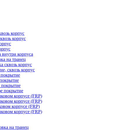
квозь корпус
сквозь корпус
корпус
орпус
а внутри корпуса
ка на транец
ка сквозь корпус
ие, сквозь корпус
е покрытие
 покрытие
е покрытие
ое покрытие
иковом корпусе (FRP)
иковом корпусе (FRP)
ковом корпусе (FRP)
иковом корпусе (FRP)
овка на транец