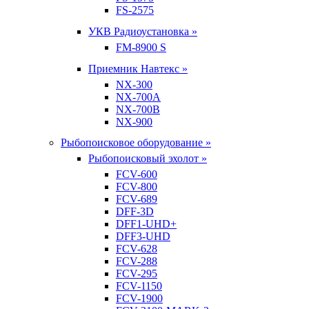
FS-2575
УКВ Радиоустановка »
FM-8900 S
Приемник Навтекс »
NX-300
NX-700A
NX-700B
NX-900
Рыбопоисковое оборудование »
Рыбопоисковый эхолот »
FCV-600
FCV-800
FCV-689
DFF-3D
DFF1-UHD+
DFF3-UHD
FCV-628
FCV-288
FCV-295
FCV-1150
FCV-1900