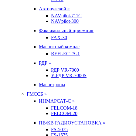
Авторулевой »
NAVpilot-711С
NAVpilot-300
Факсимильный приемник
FAX-30
Магнитный компас
REFLECTA-1
РДР »
РДР VR-7000
У-РДР VR-7000S
Магнетроны
ГМССБ »
ИНМАРСАТ-С »
FELCOM-18
FELCOM-20
ПВ/КВ РАДИОУСТАНОВКА »
FS-5075
FS-1575