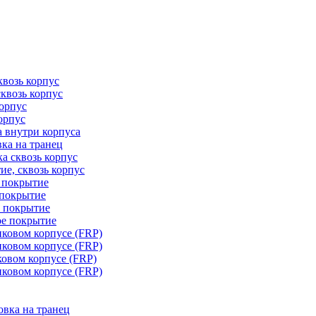
квозь корпус
сквозь корпус
корпус
орпус
а внутри корпуса
ка на транец
ка сквозь корпус
ие, сквозь корпус
е покрытие
 покрытие
е покрытие
ое покрытие
иковом корпусе (FRP)
иковом корпусе (FRP)
ковом корпусе (FRP)
иковом корпусе (FRP)
овка на транец