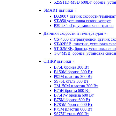
525STID-MSD 600Вт, бронза, устан
SMART датчики »
DX900+ датчик скорости/темпера
ST-850 установка сквозь корпус
P39 235 кГц, установка на транец
Датчики скорости и температуры »
CS-4500 ультразвуковой датчик ск
ST-02PSB, пластик, установка скв
ST-02MSB, бронза, установка скво
T-04MSB, бронза, установка сквоз
CHIRP датчики »
B75L бронза 300 Вт
B150M бронза 300 Вт
P95M пластик 300 Вт
SS75L сталь 300 Вт
TM150M пластик 300 Вт
B75H бронза 600 Вт
B75HW бронза 600 Вт
B75M бронза 600 Вт
B785M бронза 600 Вт
P75M пластик 600 Вт
SS75H сталь 600 Вт