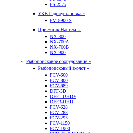
FS-2575
УКВ Радиоустановка »
FM-8900 S
Приемник Навтекс »
NX-300
NX-700A
NX-700B
NX-900
Рыбопоисковое оборудование »
Рыбопоисковый эхолот »
FCV-600
FCV-800
FCV-689
DFF-3D
DFF1-UHD+
DFF3-UHD
FCV-628
FCV-288
FCV-295
FCV-1150
FCV-1900