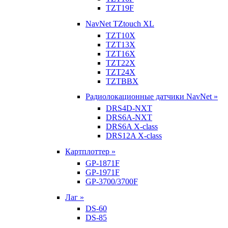
TZT19F
NavNet TZtouch XL
TZT10X
TZT13X
TZT16X
TZT22X
TZT24X
TZTBBX
Радиолокационные датчики NavNet »
DRS4D-NXT
DRS6A-NXT
DRS6A X-class
DRS12A X-class
Картплоттер »
GP-1871F
GP-1971F
GP-3700/3700F
Лаг »
DS-60
DS-85