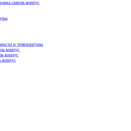
овка сквозь корпус
туры
орости и температуры
озь корпус
зь корпус
ь корпус