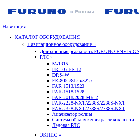
Навигация
КАТАЛОГ ОБОРУДОВАНИЯ
Навигационное оборудование »
Дополненная реальность FURUNO ENVISIO
РЛС »
M-1815
FR-10 / FR-12
DRS4W
FR-8065/8125/8255
FAR-1513/1523
FAR-1518/1528
FAR-2018/2028-MK-2
FAR-2228-NXT/2238S/2238S-NXT
FAR-2328-NXT/2338S/2338S-NXT
Анализатор волны
Система обнаружения разливов нефти
Ледовая РЛС
ЭКНИС »