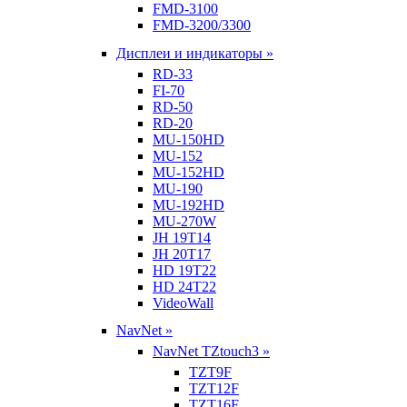
FMD-3100
FMD-3200/3300
Дисплеи и индикаторы »
RD-33
FI-70
RD-50
RD-20
MU-150HD
MU-152
MU-152HD
MU-190
MU-192HD
MU-270W
JH 19T14
JH 20T17
HD 19T22
HD 24T22
VideoWall
NavNet »
NavNet TZtouch3 »
TZT9F
TZT12F
TZT16F