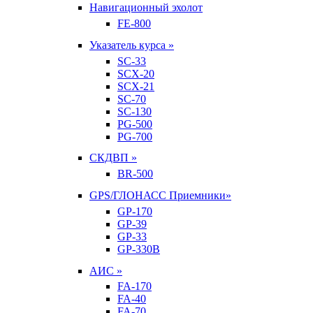
Навигационный эхолот
FE-800
Указатель курса »
SC-33
SCX-20
SCX-21
SC-70
SC-130
PG-500
PG-700
СКДВП »
BR-500
GPS/ГЛОНАСС Приемники»
GP-170
GP-39
GP-33
GP-330B
АИС »
FA-170
FA-40
FA-70