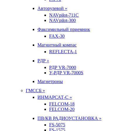
Авторулевой »
NAVpilot-711С
NAVpilot-300
Факсимильный приемник
FAX-30
Магнитный компас
REFLECTA-1
РДР »
РДР VR-7000
У-РДР VR-7000S
Магнетроны
ГМССБ »
ИНМАРСАТ-С »
FELCOM-18
FELCOM-20
ПВ/КВ РАДИОУСТАНОВКА »
FS-5075
FS-1575