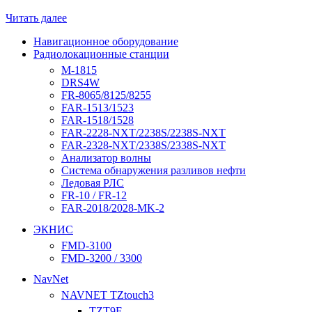
Читать далее
Навигационное оборудование
Радиолокационные станции
M-1815
DRS4W
FR-8065/8125/8255
FAR-1513/1523
FAR-1518/1528
FAR-2228-NXT/2238S/2238S-NXT
FAR-2328-NXT/2338S/2338S-NXT
Анализатор волны
Система обнаружения разливов нефти
Ледовая РЛС
FR-10 / FR-12
FAR-2018/2028-MK-2
ЭКНИС
FMD-3100
FMD-3200 / 3300
NavNet
NAVNET TZtouch3
TZT9F