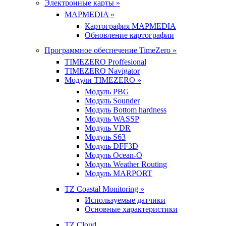
Электронные карты »
MAPMEDIA »
Картография MAPMEDIA
Обновление картографии
Программное обеспечение TimeZero »
TIMEZERO Proffesional
TIMEZERO Navigator
Модули TIMEZERO »
Модуль PBG
Модуль Sounder
Модуль Bottom hardness
Модуль WASSP
Модуль VDR
Модуль S63
Модуль DFF3D
Модуль Ocean-O
Модуль Weather Routing
Модуль MARPORT
TZ Coastal Monitoring »
Используемые датчики
Основные характеристики
TZ Cloud