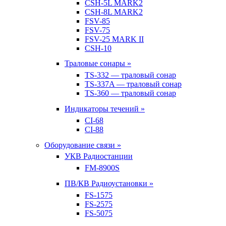
CSH-5L MARK2
CSH-8L MARK2
FSV-85
FSV-75
FSV-25 MARK II
CSH-10
Траловые сонары »
TS-332 — траловый сонар
TS-337A — траловый сонар
TS-360 — траловый сонар
Индикаторы течений »
CI-68
CI-88
Оборудование связи »
УКВ Радиостанции
FM-8900S
ПВ/КВ Радиоустановки »
FS-1575
FS-2575
FS-5075