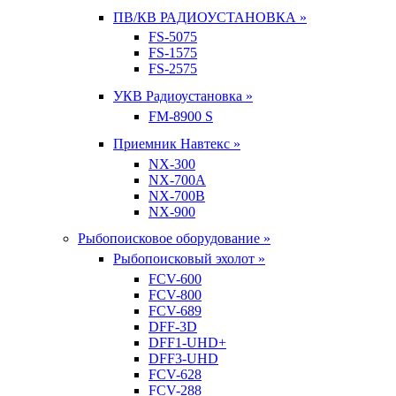
ПВ/КВ РАДИОУСТАНОВКА »
FS-5075
FS-1575
FS-2575
УКВ Радиоустановка »
FM-8900 S
Приемник Навтекс »
NX-300
NX-700A
NX-700B
NX-900
Рыбопоисковое оборудование »
Рыбопоисковый эхолот »
FCV-600
FCV-800
FCV-689
DFF-3D
DFF1-UHD+
DFF3-UHD
FCV-628
FCV-288