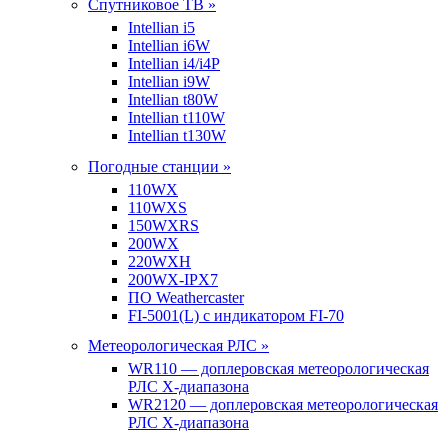
Спутниковое ТВ »
Intellian i5
Intellian i6W
Intellian i4/i4P
Intellian i9W
Intellian t80W
Intellian t110W
Intellian t130W
Погодные станции »
110WX
110WXS
150WXRS
200WX
220WXH
200WX-IPX7
ПО Weathercaster
FI-5001(L) с индикатором FI-70
Метеорологическая РЛС »
WR110 — доплеровская метеорологическая
РЛС X-диапазона
WR2120 — доплеровская метеорологическая
РЛС X-диапазона