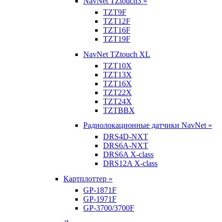
NavNet TZtouch3 »
TZT9F
TZT12F
TZT16F
TZT19F
NavNet TZtouch XL
TZT10X
TZT13X
TZT16X
TZT22X
TZT24X
TZTBBX
Радиолокационные датчики NavNet »
DRS4D-NXT
DRS6A-NXT
DRS6A X-class
DRS12A X-class
Картплоттер »
GP-1871F
GP-1971F
GP-3700/3700F