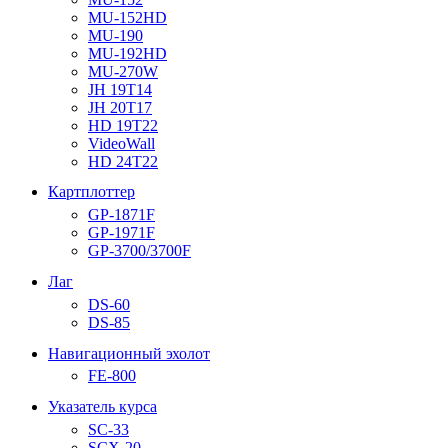
MU-152HD
MU-190
MU-192HD
MU-270W
JH 19T14
JH 20T17
HD 19T22
VideoWall
HD 24T22
Картплоттер
GP-1871F
GP-1971F
GP-3700/3700F
Лаг
DS-60
DS-85
Навигационный эхолот
FE-800
Указатель курса
SC-33
SCX-20