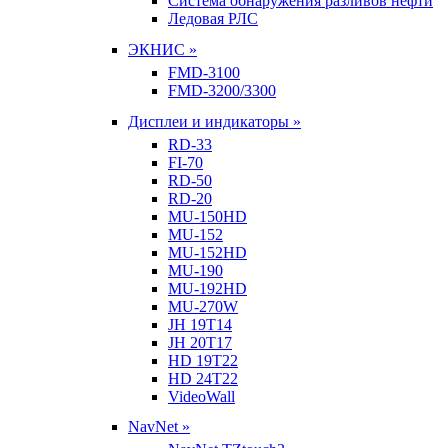
Система обнаружения разливов нефти
Ледовая РЛС
ЭКНИС »
FMD-3100
FMD-3200/3300
Дисплеи и индикаторы »
RD-33
FI-70
RD-50
RD-20
MU-150HD
MU-152
MU-152HD
MU-190
MU-192HD
MU-270W
JH 19T14
JH 20T17
HD 19T22
HD 24T22
VideoWall
NavNet »