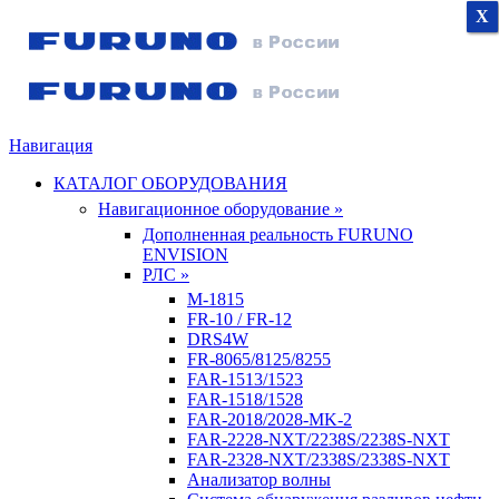
X
X
X
Навигация
КАТАЛОГ ОБОРУДОВАНИЯ
Навигационное оборудование »
Дополненная реальность FURUNO
ENVISION
РЛС »
M-1815
FR-10 / FR-12
DRS4W
FR-8065/8125/8255
FAR-1513/1523
FAR-1518/1528
FAR-2018/2028-MK-2
FAR-2228-NXT/2238S/2238S-NXT
FAR-2328-NXT/2338S/2338S-NXT
Анализатор волны