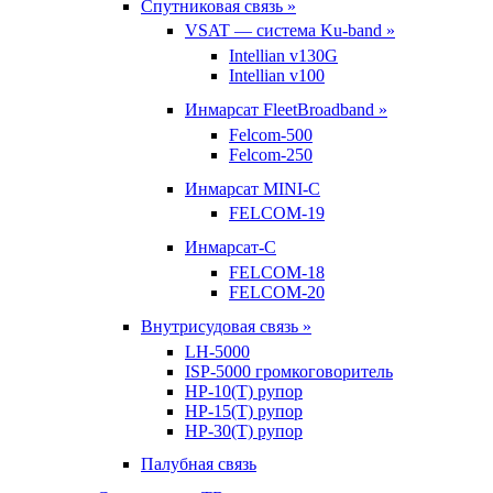
Спутниковая связь »
VSAT — система Ku-band »
Intellian v130G
Intellian v100
Инмарсат FleetBroadband »
Felcom-500
Felcom-250
Инмарсат MINI-C
FELCOM-19
Инмарсат-С
FELCOM-18
FELCOM-20
Внутрисудовая связь »
LH-5000
ISP-5000 громкоговоритель
HP-10(T) рупор
HP-15(T) рупор
HP-30(T) рупор
Палубная связь