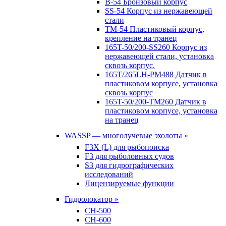
B-54 Бронзовый корпус
SS-54 Корпус из нержавеющей
стали
TM-54 Пластиковый корпус,
крепление на транец
165T-50/200-SS260 Корпус из
нержавеющей стали, установка
сквозь корпус.
165T/265LH-PM488 Датчик в
пластиковом корпусе, установка
сквозь корпус
165T-50/200-TM260 Датчик в
пластиковом корпусе, установка
на транец
WASSP — многолучевые эхолоты »
F3X (L) для рыбопоиска
F3 для рыболовных судов
S3 для гидрографических
исследований
Лицензируемые функции
Гидролокатор »
CH-500
CH-600