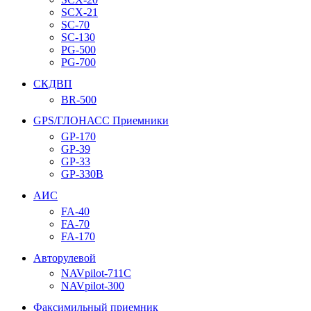
SCX-21
SC-70
SC-130
PG-500
PG-700
СКДВП
BR-500
GPS/ГЛОНАСС Приемники
GP-170
GP-39
GP-33
GP-330B
АИС
FA-40
FA-70
FA-170
Авторулевой
NAVpilot-711С
NAVpilot-300
Факсимильный приемник