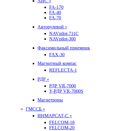
АИС »
FA-170
FA-40
FA-70
Авторулевой »
NAVpilot-711С
NAVpilot-300
Факсимильный приемник
FAX-30
Магнитный компас
REFLECTA-1
РДР »
РДР VR-7000
У-РДР VR-7000S
Магнетроны
ГМССБ »
ИНМАРСАТ-С »
FELCOM-18
FELCOM-20