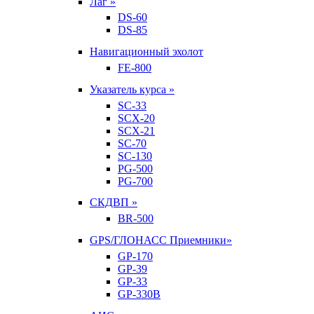
Лаг »
DS-60
DS-85
Навигационный эхолот
FE-800
Указатель курса »
SC-33
SCX-20
SCX-21
SC-70
SC-130
PG-500
PG-700
СКДВП »
BR-500
GPS/ГЛОНАСС Приемники»
GP-170
GP-39
GP-33
GP-330B