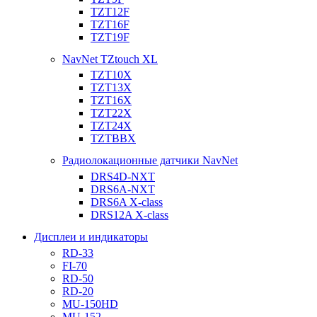
TZT12F
TZT16F
TZT19F
NavNet TZtouch XL
TZT10X
TZT13X
TZT16X
TZT22X
TZT24X
TZTBBX
Радиолокационные датчики NavNet
DRS4D-NXT
DRS6A-NXT
DRS6A X-class
DRS12A X-class
Дисплеи и индикаторы
RD-33
FI-70
RD-50
RD-20
MU-150HD
MU-152