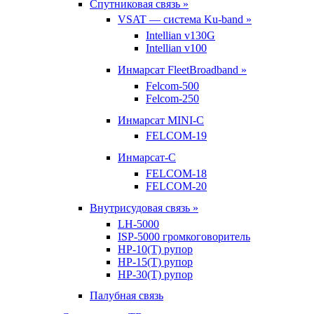
Спутниковая связь »
VSAT — система Ku-band »
Intellian v130G
Intellian v100
Инмарсат FleetBroadband »
Felcom-500
Felcom-250
Инмарсат MINI-C
FELCOM-19
Инмарсат-С
FELCOM-18
FELCOM-20
Внутрисудовая связь »
LH-5000
ISP-5000 громкоговоритель
HP-10(T) рупор
HP-15(T) рупор
HP-30(T) рупор
Палубная связь