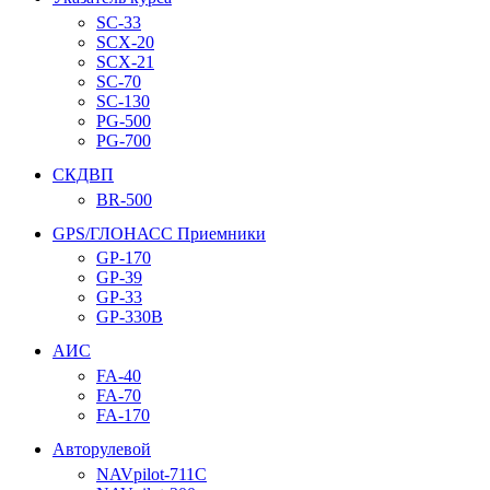
SC-33
SCX-20
SCX-21
SC-70
SC-130
PG-500
PG-700
СКДВП
BR-500
GPS/ГЛОНАСС Приемники
GP-170
GP-39
GP-33
GP-330B
АИС
FA-40
FA-70
FA-170
Авторулевой
NAVpilot-711С