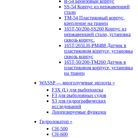
B-54 Бронзовый корпус
SS-54 Корпус из нержавеющей
стали
TM-54 Пластиковый корпус,
крепление на транец
165T-50/200-SS260 Корпус из
нержавеющей стали, установка
сквозь корпус.
165T/265LH-PM488 Датчик в
пластиковом корпусе, установка
сквозь корпус
165T-50/200-TM260 Датчик в
пластиковом корпусе, установка
на транец
WASSP — многолучевые эхолоты »
F3X (L) для рыбопоиска
F3 для рыболовных судов
S3 для гидрографических
исследований
Лицензируемые функции
Гидролокатор »
CH-500
CH-600