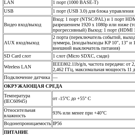
LAN
1 порт (1000 BASE-T)
USB
1 порт (USB 3.0) для блока управления
Вход: 1 порт (NTSC/PAL) и 1 порт HDM
Видео вход/выход
разрешением 1920 x 1080p или ниже (т
прогрессивный) Выход: 1 порт (HDMI 
2 порта (переключатель событий, выхо
AUX вход/выход
зуммера, [входы/выходы KP 10″, 13″ и 1
внешний выключатель питания)
SD Card слот
1 слот (Micro SDXC, сзади)
IEEE802.11b/g/n, частота передачи: от 2
Wireless LAN
2,462 ГГц, максимальная мощность 11 
Подключение датчика
—
ОКРУЖАЮЩАЯ СРЕДА
Температура
от -15°C до +55° C
(IEC60945)
Относительная
93% или менее при +40°C
влажность
Водонепроницаемость
IP56
ПИТАНИЕ