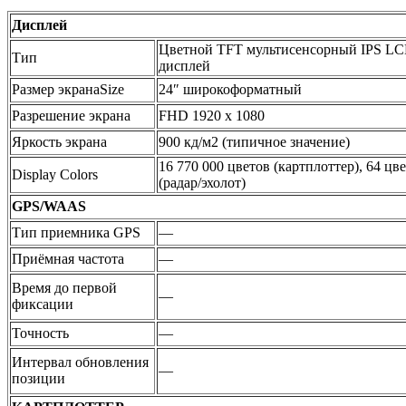
Дисплей
Цветной TFT мультисенсорный IPS LC
Тип
дисплей
Размер экранаSize
24″ широкоформатный
Разрешение экрана
FHD 1920 x 1080
Яркость экрана
900 кд/м2 (типичное значение)
16 770 000 цветов (картплоттер), 64 цве
Display Colors
(радар/эхолот)
GPS/WAAS
Тип приемника GPS
—
Приёмная частота
—
Время до первой
—
фиксации
Точность
—
Интервал обновления
—
позиции