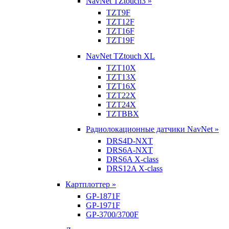
NavNet TZtouch3 »
TZT9F
TZT12F
TZT16F
TZT19F
NavNet TZtouch XL
TZT10X
TZT13X
TZT16X
TZT22X
TZT24X
TZTBBX
Радиолокационные датчики NavNet »
DRS4D-NXT
DRS6A-NXT
DRS6A X-class
DRS12A X-class
Картплоттер »
GP-1871F
GP-1971F
GP-3700/3700F