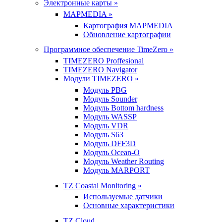
Электронные карты »
MAPMEDIA »
Картография MAPMEDIA
Обновление картографии
Программное обеспечение TimeZero »
TIMEZERO Proffesional
TIMEZERO Navigator
Модули TIMEZERO »
Модуль PBG
Модуль Sounder
Модуль Bottom hardness
Модуль WASSP
Модуль VDR
Модуль S63
Модуль DFF3D
Модуль Ocean-O
Модуль Weather Routing
Модуль MARPORT
TZ Coastal Monitoring »
Используемые датчики
Основные характеристики
TZ Cloud