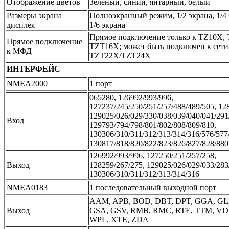
Отображение цветов
Зеленый, синий, янтарный, белый
Размеры экрана
Полноэкранный режим, 1/2 экрана, 1/4 
дисплея
1/6 экрана
Прямое подключение только к TZ10X,
Прямое подключение
TZT16X; может быть подключен к сети
к МФД
TZT22X/TZT24X
ИНТЕРФЕЙС
NMEA2000
1 порт
065280, 126992/993/996,
127237/245/250/251/257/488/489/505, 12
129025/026/029/330/038/039/040/041/291
Вход
129793/794/798/801/802/808/809/810,
130306/310/311/312/313/314/316/576/577
130817/818/820/822/823/826/827/828/880
126992/993/996, 127250/251/257/258,
Выход
128259/267/275, 129025/026/029/033/283
130306/310/311/312/313/314/316
NMEA0183
1 последовательный выходной порт
AAM, APB, BOD, DBT, DPT, GGA, GL
Выход
GSA, GSV, RMB, RMC, RTE, TTM, VD
WPL, XTE, ZDA