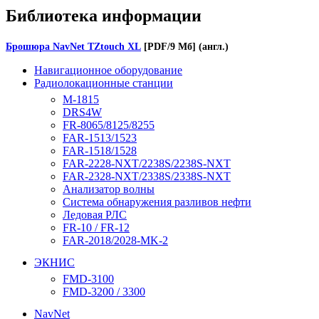
Библиотека информации
Брошюра NavNet TZtouch XL
[PDF/9 Мб] (англ.)
Навигационное оборудование
Радиолокационные станции
M-1815
DRS4W
FR-8065/8125/8255
FAR-1513/1523
FAR-1518/1528
FAR-2228-NXT/2238S/2238S-NXT
FAR-2328-NXT/2338S/2338S-NXT
Анализатор волны
Система обнаружения разливов нефти
Ледовая РЛС
FR-10 / FR-12
FAR-2018/2028-MK-2
ЭКНИС
FMD-3100
FMD-3200 / 3300
NavNet