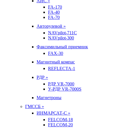
АИС »
FA-170
FA-40
FA-70
Авторулевой »
NAVpilot-711С
NAVpilot-300
Факсимильный приемник
FAX-30
Магнитный компас
REFLECTA-1
РДР »
РДР VR-7000
У-РДР VR-7000S
Магнетроны
ГМССБ »
ИНМАРСАТ-С »
FELCOM-18
FELCOM-20