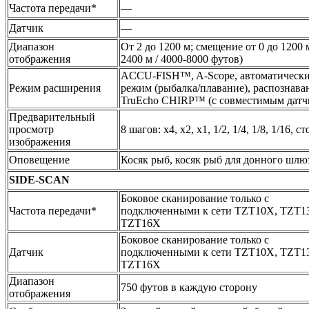
Частота передачи*
—
Датчик
—
Диапазон
От 2 до 1200 м; смещение от 0 до 1200 
отображения
2400 м / 4000-8000 футов)
ACCU-FISH™, A-Scope, автоматическ
Режим расширения
режим (рыбалка/плавание), распознава
TruEcho CHIRP™ (с совместимым датч
Предварительный
просмотр
8 шагов: х4, х2, х1, 1/2, 1/4, 1/8, 1/16, ст
изображения
Оповещение
Косяк рыб, косяк рыб для донного шлю
SIDE-SCAN
Боковое сканирование только с
Частота передачи*
подключенными к сети TZT10X, TZT1
TZT16X
Боковое сканирование только с
Датчик
подключенными к сети TZT10X, TZT1
TZT16X
Диапазон
750 футов в каждую сторону
отображения