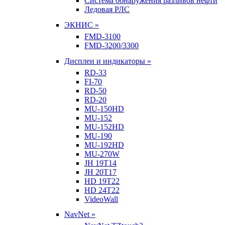
Система обнаружения разливов нефти
Ледовая РЛС
ЭКНИС »
FMD-3100
FMD-3200/3300
Дисплеи и индикаторы »
RD-33
FI-70
RD-50
RD-20
MU-150HD
MU-152
MU-152HD
MU-190
MU-192HD
MU-270W
JH 19T14
JH 20T17
HD 19T22
HD 24T22
VideoWall
NavNet »