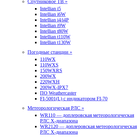
Спутниковое ТВ »
Intellian i5
Intellian i6W
Intellian i4/i4P
Intellian i9W
Intellian t80W
Intellian t110W
Intellian t130W
Погодные станции »
110WX
110WXS
150WXRS
200WX
220WXH
200WX-IPX7
ПО Weathercaster
FI-5001(L) с индикатором FI-70
Метеорологическая РЛС »
WR110 — доплеровская метеорологическая
РЛС X-диапазона
WR2120 — доплеровская метеорологическая
РЛС X-диапазона