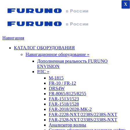
X
X
X
Навигация
КАТАЛОГ ОБОРУДОВАНИЯ
Навигационное оборудование »
Дополненная реальность FURUNO
ENVISION
РЛС »
M-1815
FR-10 / FR-12
DRS4W
FR-8065/8125/8255
FAR-1513/1523
FAR-1518/1528
FAR-2018/2028-MK-2
FAR-2228-NXT/2238S/2238S-NXT
FAR-2328-NXT/2338S/2338S-NXT
Анализатор волны