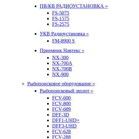
ПВ/КВ РАДИОУСТАНОВКА »
FS-5075
FS-1575
FS-2575
УКВ Радиоустановка »
FM-8900 S
Приемник Навтекс »
NX-300
NX-700A
NX-700B
NX-900
Рыбопоисковое оборудование »
Рыбопоисковый эхолот »
FCV-600
FCV-800
FCV-689
DFF-3D
DFF1-UHD+
DFF3-UHD
FCV-628
FCV-288