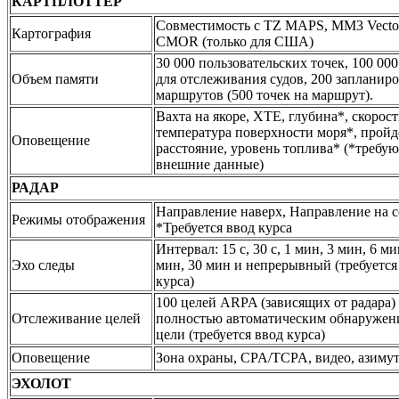
КАРТПЛОТТЕР
Совместимость с TZ MAPS, MM3 Vecto
Картография
CMOR (только для США)
30 000 пользовательских точек, 100 000
Объем памяти
для отслеживания судов, 200 запланир
маршрутов (500 точек на маршрут).
Вахта на якоре, XTE, глубина*, скорост
температура поверхности моря*, прой
Оповещение
расстояние, уровень топлива* (*требую
внешние данные)
РАДАР
Направление наверх, Направление на с
Режимы отображения
*Требуется ввод курса
Интервал: 15 с, 30 с, 1 мин, 3 мин, 6 ми
Эхо следы
мин, 30 мин и непрерывный (требуется
курса)
100 целей ARPA (зависящих от радара) 
Отслеживание целей
полностью автоматическим обнаружен
цели (требуется ввод курса)
Оповещение
Зона охраны, CPA/TCPA, видео, азимут
ЭХОЛОТ