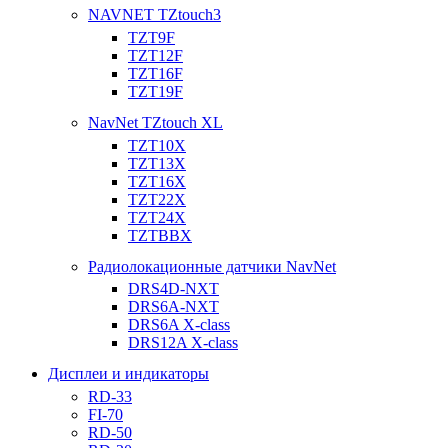
NAVNET TZtouch3
TZT9F
TZT12F
TZT16F
TZT19F
NavNet TZtouch XL
TZT10X
TZT13X
TZT16X
TZT22X
TZT24X
TZTBBX
Радиолокационные датчики NavNet
DRS4D-NXT
DRS6A-NXT
DRS6A X-class
DRS12A X-class
Дисплеи и индикаторы
RD-33
FI-70
RD-50