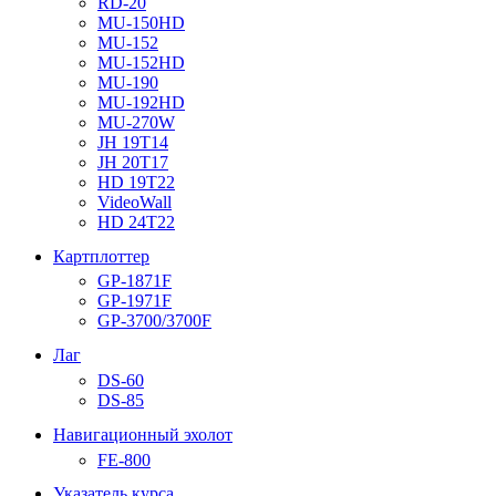
RD-20
MU-150HD
MU-152
MU-152HD
MU-190
MU-192HD
MU-270W
JH 19T14
JH 20T17
HD 19T22
VideoWall
HD 24T22
Картплоттер
GP-1871F
GP-1971F
GP-3700/3700F
Лаг
DS-60
DS-85
Навигационный эхолот
FE-800
Указатель курса