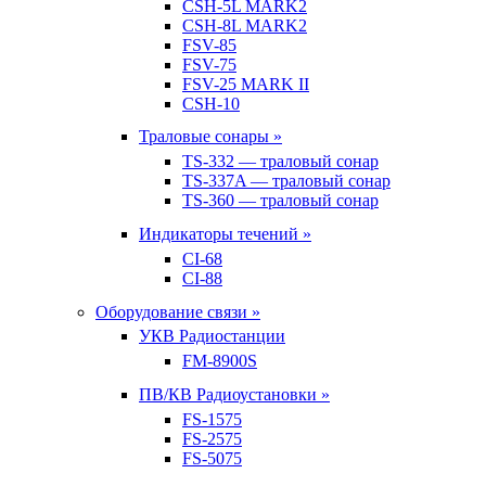
CSH-5L MARK2
CSH-8L MARK2
FSV-85
FSV-75
FSV-25 MARK II
CSH-10
Траловые сонары »
TS-332 — траловый сонар
TS-337A — траловый сонар
TS-360 — траловый сонар
Индикаторы течений »
CI-68
CI-88
Оборудование связи »
УКВ Радиостанции
FM-8900S
ПВ/КВ Радиоустановки »
FS-1575
FS-2575
FS-5075