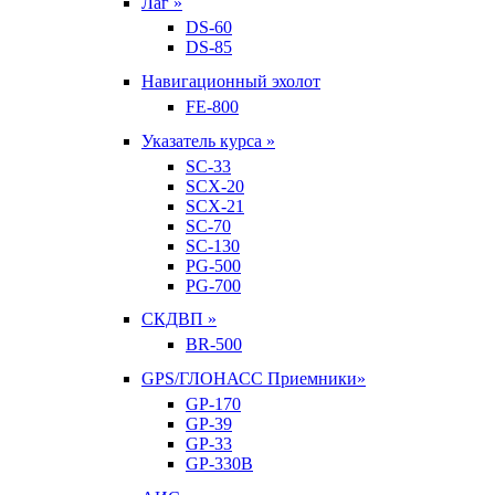
Лаг »
DS-60
DS-85
Навигационный эхолот
FE-800
Указатель курса »
SC-33
SCX-20
SCX-21
SC-70
SC-130
PG-500
PG-700
СКДВП »
BR-500
GPS/ГЛОНАСС Приемники»
GP-170
GP-39
GP-33
GP-330B