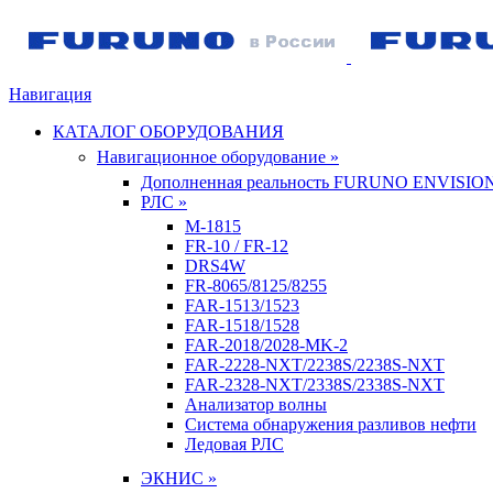
Навигация
КАТАЛОГ ОБОРУДОВАНИЯ
Навигационное оборудование »
Дополненная реальность FURUNO ENVISIO
РЛС »
M-1815
FR-10 / FR-12
DRS4W
FR-8065/8125/8255
FAR-1513/1523
FAR-1518/1528
FAR-2018/2028-MK-2
FAR-2228-NXT/2238S/2238S-NXT
FAR-2328-NXT/2338S/2338S-NXT
Анализатор волны
Система обнаружения разливов нефти
Ледовая РЛС
ЭКНИС »