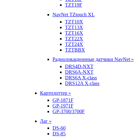
TZT19F
NavNet TZtouch XL
TZT10X
TZT13X
TZT16X
TZT22X
TZT24X
TZTBBX
Радиолокационные датчики NavNet »
DRS4D-NXT
DRS6A-NXT
DRS6A X-class
DRS12A X-class
Картплоттер »
GP-1871F
GP-1971F
GP-3700/3700F
Лаг »
DS-60
DS-85