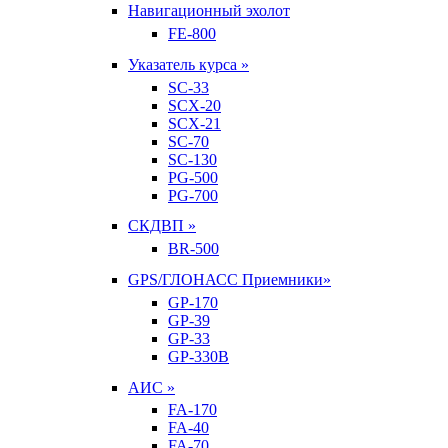
Навигационный эхолот
FE-800
Указатель курса »
SC-33
SCX-20
SCX-21
SC-70
SC-130
PG-500
PG-700
СКДВП »
BR-500
GPS/ГЛОНАСС Приемники»
GP-170
GP-39
GP-33
GP-330B
АИС »
FA-170
FA-40
FA-70