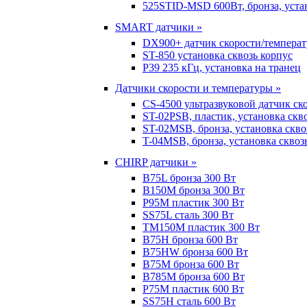
525STID-MSD 600Вт, бронза, устан
SMART датчики »
DX900+ датчик скорости/темпера
ST-850 установка сквозь корпус
P39 235 кГц, установка на транец
Датчики скорости и температуры »
CS-4500 ультразвуковой датчик ск
ST-02PSB, пластик, установка скв
ST-02MSB, бронза, установка скво
T-04MSB, бронза, установка сквоз
CHIRP датчики »
B75L бронза 300 Вт
B150M бронза 300 Вт
P95M пластик 300 Вт
SS75L сталь 300 Вт
TM150M пластик 300 Вт
B75H бронза 600 Вт
B75HW бронза 600 Вт
B75M бронза 600 Вт
B785M бронза 600 Вт
P75M пластик 600 Вт
SS75H сталь 600 Вт