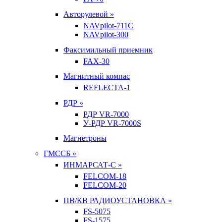
Авторулевой »
NAVpilot-711С
NAVpilot-300
Факсимильный приемник
FAX-30
Магнитный компас
REFLECTA-1
РДР »
РДР VR-7000
У-РДР VR-7000S
Магнетроны
ГМССБ »
ИНМАРСАТ-С »
FELCOM-18
FELCOM-20
ПВ/КВ РАДИОУСТАНОВКА »
FS-5075
FS-1575