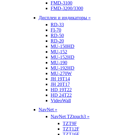
FMD-3100
FMD-3200/3300
Дисплеи и индикаторы »
RD-33
FI-70
RD-50
RD-20
MU-150HD
MU-152
MU-152HD
MU-190
MU-192HD
MU-270W
JH 19T14
JH 20T17
HD 19T22
HD 24T22
VideoWall
NavNet »
NavNet TZtouch3 »
TZT9F
TZT12F
TZT16F