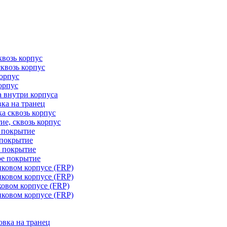
квозь корпус
сквозь корпус
корпус
орпус
а внутри корпуса
ка на транец
ка сквозь корпус
ие, сквозь корпус
е покрытие
 покрытие
е покрытие
ое покрытие
иковом корпусе (FRP)
иковом корпусе (FRP)
ковом корпусе (FRP)
иковом корпусе (FRP)
овка на транец