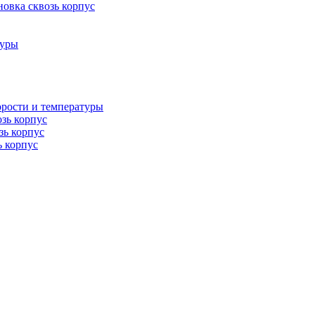
овка сквозь корпус
туры
орости и температуры
озь корпус
зь корпус
ь корпус