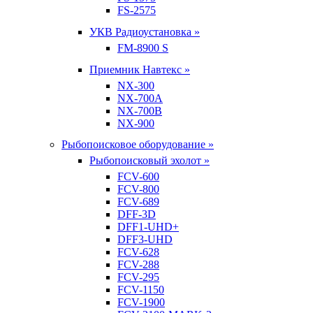
FS-2575
УКВ Радиоустановка »
FM-8900 S
Приемник Навтекс »
NX-300
NX-700A
NX-700B
NX-900
Рыбопоисковое оборудование »
Рыбопоисковый эхолот »
FCV-600
FCV-800
FCV-689
DFF-3D
DFF1-UHD+
DFF3-UHD
FCV-628
FCV-288
FCV-295
FCV-1150
FCV-1900