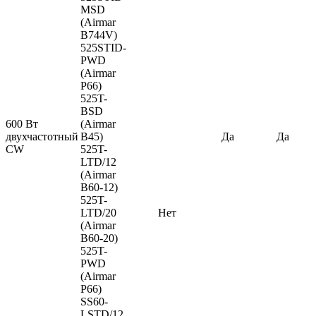
MSD
(Airmar
B744V)
525STID-
PWD
(Airmar
P66)
525T-
BSD
600 Вт
(Airmar
двухчастотный
B45)
Да
Да
CW
525T-
LTD/12
(Airmar
B60-12)
525T-
LTD/20
Нет
(Airmar
B60-20)
525T-
PWD
(Airmar
P66)
SS60-
LSTD/12