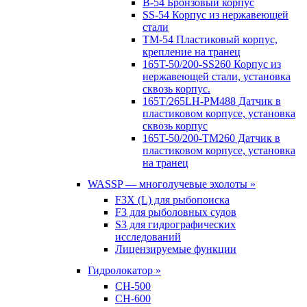
B-54 Бронзовый корпус
SS-54 Корпус из нержавеющей
стали
TM-54 Пластиковый корпус,
крепление на транец
165T-50/200-SS260 Корпус из
нержавеющей стали, установка
сквозь корпус.
165T/265LH-PM488 Датчик в
пластиковом корпусе, установка
сквозь корпус
165T-50/200-TM260 Датчик в
пластиковом корпусе, установка
на транец
WASSP — многолучевые эхолоты »
F3X (L) для рыбопоиска
F3 для рыболовных судов
S3 для гидрографических
исследований
Лицензируемые функции
Гидролокатор »
CH-500
CH-600