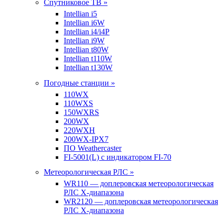
Спутниковое ТВ »
Intellian i5
Intellian i6W
Intellian i4/i4P
Intellian i9W
Intellian t80W
Intellian t110W
Intellian t130W
Погодные станции »
110WX
110WXS
150WXRS
200WX
220WXH
200WX-IPX7
ПО Weathercaster
FI-5001(L) с индикатором FI-70
Метеорологическая РЛС »
WR110 — доплеровская метеорологическая
РЛС X-диапазона
WR2120 — доплеровская метеорологическая
РЛС X-диапазона