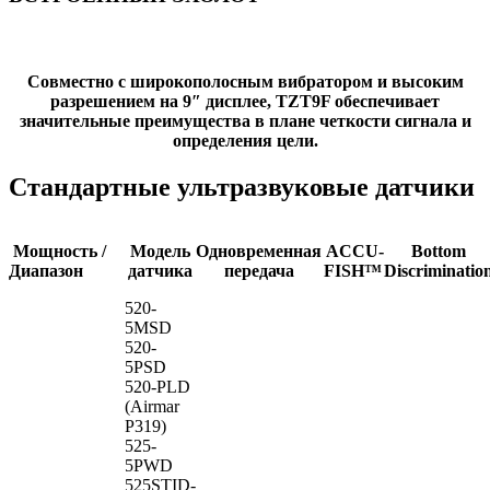
Cовместно с широкополосным вибратором и высоким
разрешением на 9″ дисплее, TZT9F обеспечивает
значительные преимущества в плане четкости сигнала и
определения цели.
Стандартные ультразвуковые датчики
Мощность /
Модель
Одновременная
ACCU-
Bottom
Диапазон
датчика
передача
FISH™
Discriminatio
520-
5MSD
520-
5PSD
520-PLD
(Airmar
P319)
525-
5PWD
525STID-