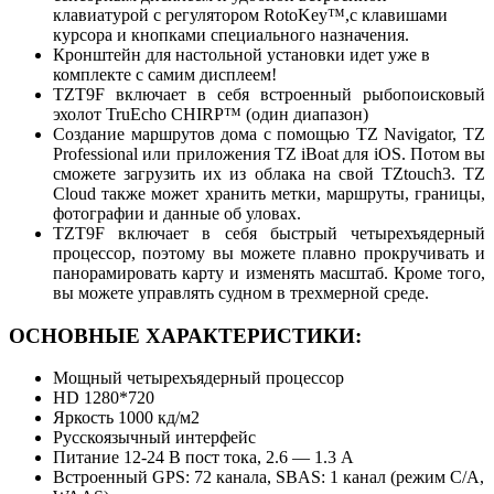
клавиатурой с регулятором RotoKey™,с клавишами
курсора и кнопками специального назначения.
Кронштейн для настольной установки идет уже в
комплекте с самим дисплеем!
TZT9F включает в себя встроенный рыбопоисковый
эхолот TruEcho CHIRP™ (один диапазон)
Создание маршрутов дома с помощью TZ Navigator, TZ
Professional или приложения TZ iBoat для iOS. Потом вы
сможете загрузить их из облака на свой TZtouch3. TZ
Cloud также может хранить метки, маршруты, границы,
фотографии и данные об уловах.
TZT9F включает в себя быстрый четырехъядерный
процессор, поэтому вы можете плавно прокручивать и
панорамировать карту и изменять масштаб. Кроме того,
вы можете управлять судном в трехмерной среде.
ОСНОВНЫЕ ХАРАКТЕРИСТИКИ:
Мощный четырехъядерный процессор
HD 1280*720
Яркость 1000 кд/м2
Русскоязычный интерфейс
Питание 12-24 В пост тока, 2.6 — 1.3 А
Встроенный GPS: 72 канала, SBAS: 1 канал (режим C/A,