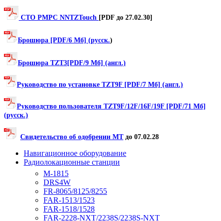
СТО РМРС NNTZTouch
[PDF до 27.02.30]
Брошюра [PDF/6 Мб] (русск.
)
Брошюра TZT3[PDF/9 Мб] (англ.)
Руководство по установке TZT9F [PDF/7 Мб] (англ.)
Руководство пользователя TZT9F/12F/16F/19F [PDF/71 Мб]
(русск.)
Свидетельство об одобрении МТ
до 07.02.28
Навигационное оборудование
Радиолокационные станции
M-1815
DRS4W
FR-8065/8125/8255
FAR-1513/1523
FAR-1518/1528
FAR-2228-NXT/2238S/2238S-NXT