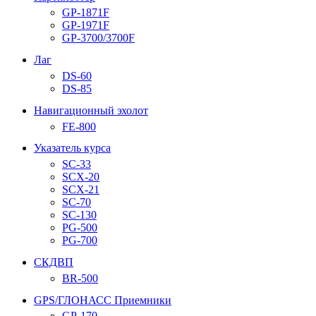
GP-1871F
GP-1971F
GP-3700/3700F
Лаг
DS-60
DS-85
Навигационный эхолот
FE-800
Указатель курса
SC-33
SCX-20
SCX-21
SC-70
SC-130
PG-500
PG-700
СКДВП
BR-500
GPS/ГЛОНАСС Приемники
GP-170