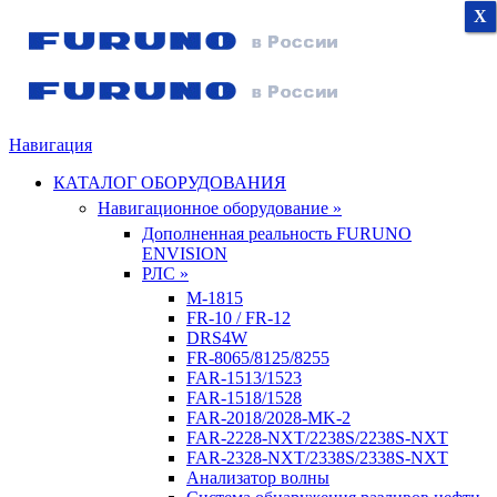
X
X
X
Навигация
КАТАЛОГ ОБОРУДОВАНИЯ
Навигационное оборудование »
Дополненная реальность FURUNO
ENVISION
РЛС »
M-1815
FR-10 / FR-12
DRS4W
FR-8065/8125/8255
FAR-1513/1523
FAR-1518/1528
FAR-2018/2028-MK-2
FAR-2228-NXT/2238S/2238S-NXT
FAR-2328-NXT/2338S/2338S-NXT
Анализатор волны