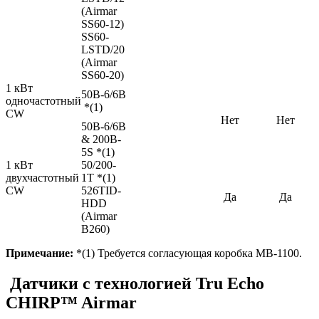
(Airmar
SS60-12)
SS60-
LSTD/20
(Airmar
SS60-20)
1 кВт
50B-6/6B
одночастотный
*(1)
CW
Нет
Нет
50B-6/6B
& 200B-
5S *(1)
1 кВт
50/200-
двухчастотный
1T *(1)
CW
526TID-
Да
Да
HDD
(Airmar
B260)
Примечание:
*(1) Требуется согласующая коробка MB-1100.
Датчики с технологией Tru Echo
CHIRP™ Airmar