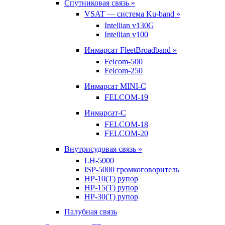
Спутниковая связь »
VSAT — система Ku-band »
Intellian v130G
Intellian v100
Инмарсат FleetBroadband »
Felcom-500
Felcom-250
Инмарсат MINI-C
FELCOM-19
Инмарсат-С
FELCOM-18
FELCOM-20
Внутрисудовая связь »
LH-5000
ISP-5000 громкоговоритель
HP-10(T) рупор
HP-15(T) рупор
HP-30(T) рупор
Палубная связь