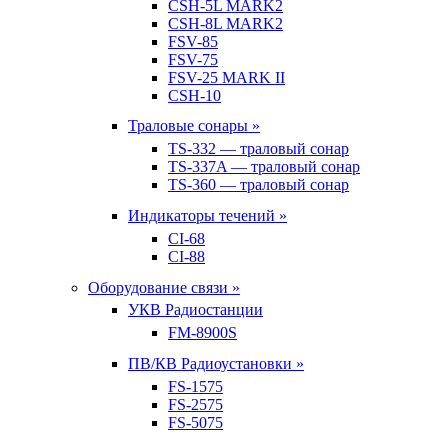
CSH-5L MARK2
CSH-8L MARK2
FSV-85
FSV-75
FSV-25 MARK II
CSH-10
Траловые сонары »
TS-332 — траловый сонар
TS-337A — траловый сонар
TS-360 — траловый сонар
Индикаторы течений »
CI-68
CI-88
Оборудование связи »
УКВ Радиостанции
FM-8900S
ПВ/КВ Радиоустановки »
FS-1575
FS-2575
FS-5075