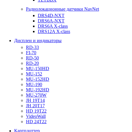
Радиолокационные датчики NavNet
DRS4D-NXT
DRS6A-NXT
DRS6A X-class
DRS12A X-class
Дисплеи и индикаторы
RD-33
FI-70
RD-50
RD-20
MU-150HD
MU-152
MU-152HD
MU-190
MU-192HD
MU-270W
JH 19T14
JH 20T17
HD 19T22
VideoWall
HD 24T22
Картплоттер