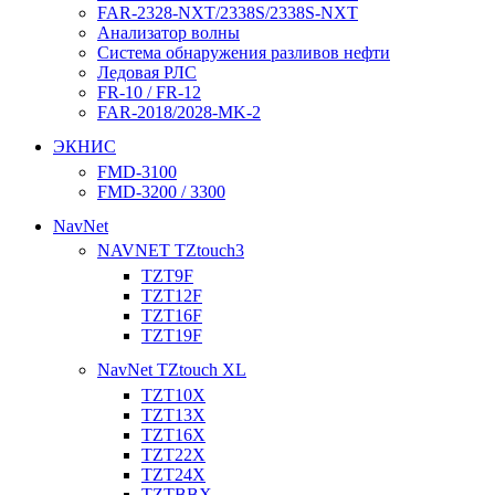
FAR-2328-NXT/2338S/2338S-NXT
Анализатор волны
Система обнаружения разливов нефти
Ледовая РЛС
FR-10 / FR-12
FAR-2018/2028-MK-2
ЭКНИС
FMD-3100
FMD-3200 / 3300
NavNet
NAVNET TZtouch3
TZT9F
TZT12F
TZT16F
TZT19F
NavNet TZtouch XL
TZT10X
TZT13X
TZT16X
TZT22X
TZT24X
TZTBBX