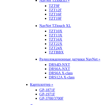
NavNet TZtouch3 »
TZT9F
TZT12F
TZT16F
TZT19F
NavNet TZtouch XL
TZT10X
TZT13X
TZT16X
TZT22X
TZT24X
TZTBBX
Радиолокационные датчики NavNet »
DRS4D-NXT
DRS6A-NXT
DRS6A X-class
DRS12A X-class
Картплоттер »
GP-1871F
GP-1971F
GP-3700/3700F