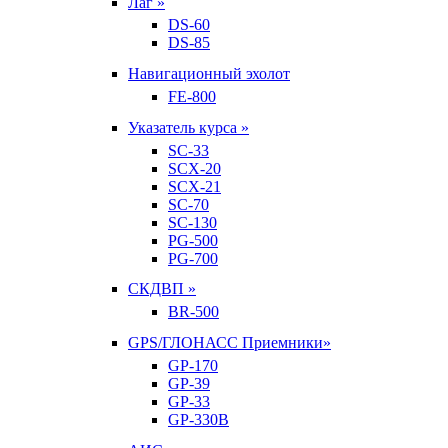
Лаг »
DS-60
DS-85
Навигационный эхолот
FE-800
Указатель курса »
SC-33
SCX-20
SCX-21
SC-70
SC-130
PG-500
PG-700
СКДВП »
BR-500
GPS/ГЛОНАСС Приемники»
GP-170
GP-39
GP-33
GP-330B