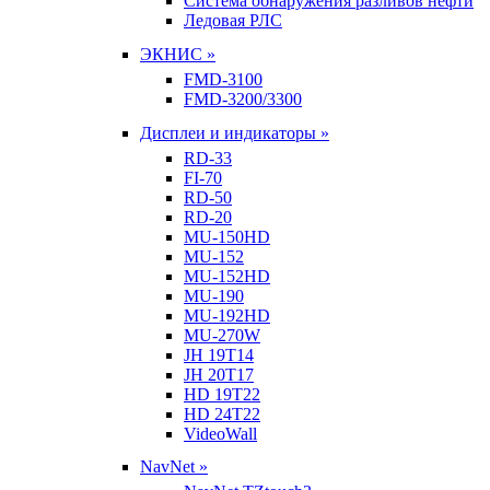
Система обнаружения разливов нефти
Ледовая РЛС
ЭКНИС »
FMD-3100
FMD-3200/3300
Дисплеи и индикаторы »
RD-33
FI-70
RD-50
RD-20
MU-150HD
MU-152
MU-152HD
MU-190
MU-192HD
MU-270W
JH 19T14
JH 20T17
HD 19T22
HD 24T22
VideoWall
NavNet »