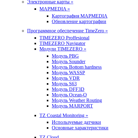
Электронные карты »
MAPMEDIA »
Картография MAPMEDIA
Обновление картографии
Программное обеспечение TimeZero »
TIMEZERO Proffesional
TIMEZERO Navigator
Модули TIMEZERO »
Модуль PBG
Модуль Sounder
Модуль Bottom hardness
Модуль WASSP
Модуль VDR
Модуль S63
Модуль DFF3D
Модуль Ocean-O
Модуль Weather Routing
Модуль MARPORT
TZ Coastal Monitoring »
Используемые датчики
Основные характеристики
TZ Cloud