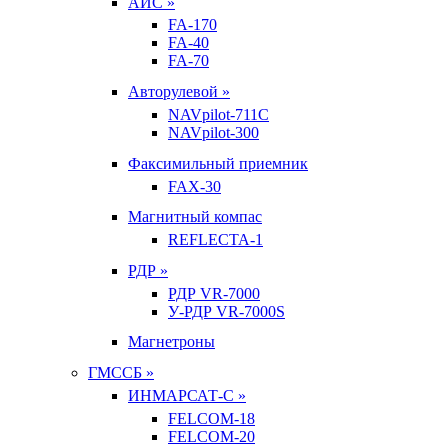
АИС »
FA-170
FA-40
FA-70
Авторулевой »
NAVpilot-711С
NAVpilot-300
Факсимильный приемник
FAX-30
Магнитный компас
REFLECTA-1
РДР »
РДР VR-7000
У-РДР VR-7000S
Магнетроны
ГМССБ »
ИНМАРСАТ-С »
FELCOM-18
FELCOM-20