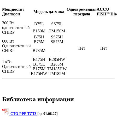
Мощность /
Одновременная
ACCU-
Модель датчика
Диапазон
передача
FISH™
Dis
300 Вт
B75L
SS75L
одночастотный
B150M
TM150M
CHIRP
B75H
SS75H
600 Вт
B75M
SS75M
Одночастотный
Нет
Нет
CHIRP
B785M
—
B175H
B285HW
1 кВт
B175L
B285M
Одночастотный
B175M
TM185HW
CHIRP
B175HW
TM185M
Библиотека информации
СТО РРР TZT3
[до 01.06.27]