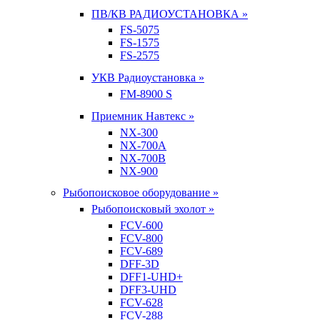
ПВ/КВ РАДИОУСТАНОВКА »
FS-5075
FS-1575
FS-2575
УКВ Радиоустановка »
FM-8900 S
Приемник Навтекс »
NX-300
NX-700A
NX-700B
NX-900
Рыбопоисковое оборудование »
Рыбопоисковый эхолот »
FCV-600
FCV-800
FCV-689
DFF-3D
DFF1-UHD+
DFF3-UHD
FCV-628
FCV-288