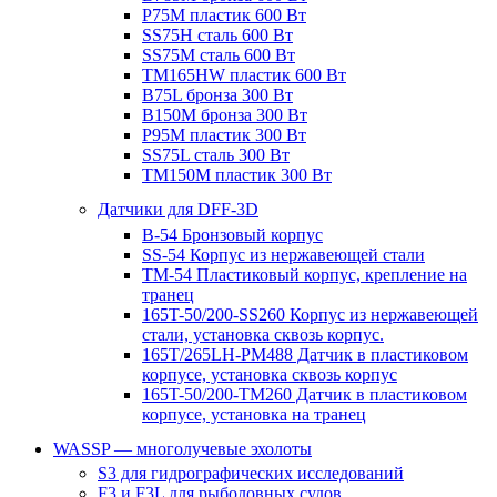
P75M пластик 600 Вт
SS75H сталь 600 Вт
SS75M сталь 600 Вт
TM165HW пластик 600 Вт
B75L бронза 300 Вт
B150M бронза 300 Вт
P95M пластик 300 Вт
SS75L сталь 300 Вт
TM150M пластик 300 Вт
Датчики для DFF-3D
B-54 Бронзовый корпус
SS-54 Корпус из нержавеющей стали
TM-54 Пластиковый корпус, крепление на
транец
165T-50/200-SS260 Корпус из нержавеющей
стали, установка сквозь корпус.
165T/265LH-PM488 Датчик в пластиковом
корпусе, установка сквозь корпус
165T-50/200-TM260 Датчик в пластиковом
корпусе, установка на транец
WASSP — многолучевые эхолоты
S3 для гидрографических исследований
F3 и F3L для рыболовных судов