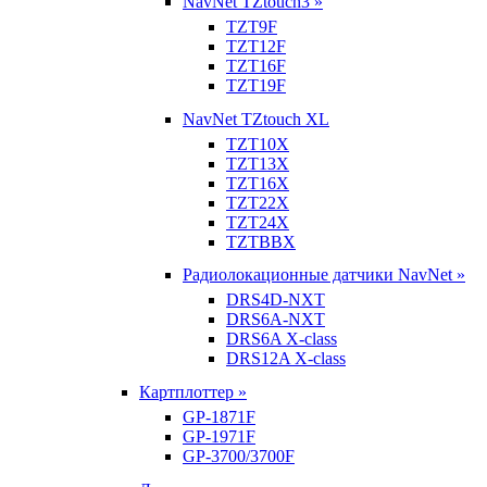
NavNet TZtouch3 »
TZT9F
TZT12F
TZT16F
TZT19F
NavNet TZtouch XL
TZT10X
TZT13X
TZT16X
TZT22X
TZT24X
TZTBBX
Радиолокационные датчики NavNet »
DRS4D-NXT
DRS6A-NXT
DRS6A X-class
DRS12A X-class
Картплоттер »
GP-1871F
GP-1971F
GP-3700/3700F