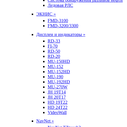
Система обнаружения разливов нефти
Ледовая РЛС
ЭКНИС »
FMD-3100
FMD-3200/3300
Дисплеи и индикаторы »
RD-33
FI-70
RD-50
RD-20
MU-150HD
MU-152
MU-152HD
MU-190
MU-192HD
MU-270W
JH 19T14
JH 20T17
HD 19T22
HD 24T22
VideoWall
NavNet »