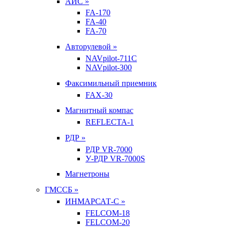
АИС »
FA-170
FA-40
FA-70
Авторулевой »
NAVpilot-711С
NAVpilot-300
Факсимильный приемник
FAX-30
Магнитный компас
REFLECTA-1
РДР »
РДР VR-7000
У-РДР VR-7000S
Магнетроны
ГМССБ »
ИНМАРСАТ-С »
FELCOM-18
FELCOM-20