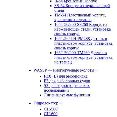
B-54 Бронзовый корпус
SS-54 Корпус из нержавеющей
стали
TM-54 Пластиковый корпус,
крепление на транец
165T-50/200-SS260 Корпус из
нержавеющей стали, установка
сквозь корпус.
165T/265LH-PM488 Датчик в
пластиковом корпусе, установка
сквозь корпус
165T-50/200-TM260 Датчик в
пластиковом корпусе, установка
на транец
WASSP — многолучевые эхолоты »
F3X (L) для рыбопоиска
F3 для рыболовных судов
S3 для гидрографических
исследований
Лицензируемые функции
Гидролокатор »
CH-500
CH-600