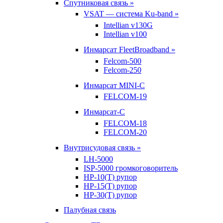
Спутниковая связь »
VSAT — система Ku-band »
Intellian v130G
Intellian v100
Инмарсат FleetBroadband »
Felcom-500
Felcom-250
Инмарсат MINI-C
FELCOM-19
Инмарсат-С
FELCOM-18
FELCOM-20
Внутрисудовая связь »
LH-5000
ISP-5000 громкоговоритель
HP-10(T) рупор
HP-15(T) рупор
HP-30(T) рупор
Палубная связь