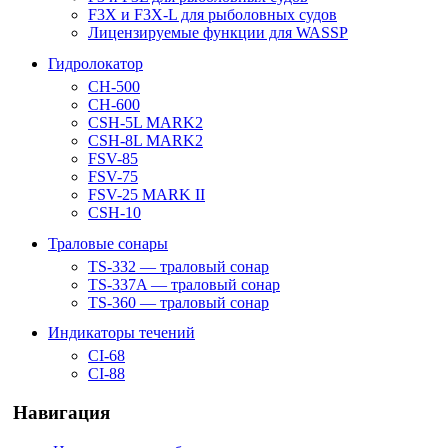
F3X и F3X-L для рыболовных судов
Лицензируемые функции для WASSP
Гидролокатор
CH-500
CH-600
CSH-5L MARK2
CSH-8L MARK2
FSV-85
FSV-75
FSV-25 MARK II
CSH-10
Траловые сонары
TS-332 — траловый сонар
TS-337A — траловый сонар
TS-360 — траловый сонар
Индикаторы течений
CI-68
CI-88
Навигация