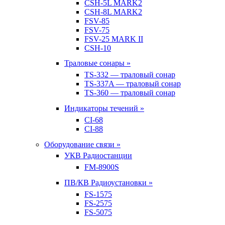
CSH-5L MARK2
CSH-8L MARK2
FSV-85
FSV-75
FSV-25 MARK II
CSH-10
Траловые сонары »
TS-332 — траловый сонар
TS-337A — траловый сонар
TS-360 — траловый сонар
Индикаторы течений »
CI-68
CI-88
Оборудование связи »
УКВ Радиостанции
FM-8900S
ПВ/КВ Радиоустановки »
FS-1575
FS-2575
FS-5075