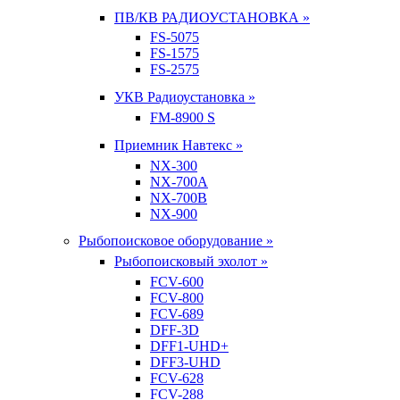
ПВ/КВ РАДИОУСТАНОВКА »
FS-5075
FS-1575
FS-2575
УКВ Радиоустановка »
FM-8900 S
Приемник Навтекс »
NX-300
NX-700A
NX-700B
NX-900
Рыбопоисковое оборудование »
Рыбопоисковый эхолот »
FCV-600
FCV-800
FCV-689
DFF-3D
DFF1-UHD+
DFF3-UHD
FCV-628
FCV-288