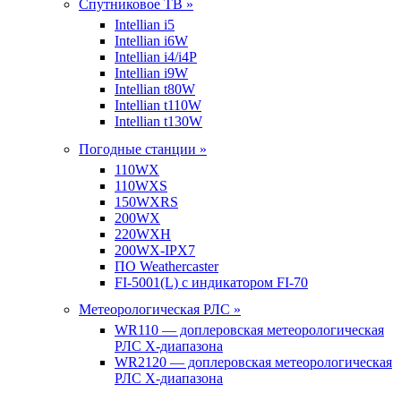
Спутниковое ТВ »
Intellian i5
Intellian i6W
Intellian i4/i4P
Intellian i9W
Intellian t80W
Intellian t110W
Intellian t130W
Погодные станции »
110WX
110WXS
150WXRS
200WX
220WXH
200WX-IPX7
ПО Weathercaster
FI-5001(L) с индикатором FI-70
Метеорологическая РЛС »
WR110 — доплеровская метеорологическая
РЛС X-диапазона
WR2120 — доплеровская метеорологическая
РЛС X-диапазона