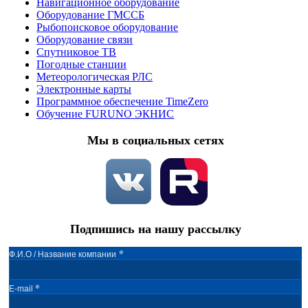
Навигационное оборудование
Оборудование ГМССБ
Рыбопоисковое оборудование
Оборудование связи
Спутниковое ТВ
Погодные станции
Метеорологическая РЛС
Электронные карты
Программное обеспечение TimeZero
Обучение FURUNO ЭКНИС
Мы в социальных сетях
Подпишись на нашу рассылку
*
Ф.И.О / Название компании
*
E-mail