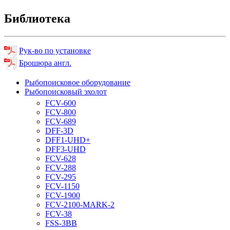
Библиотека
Рук-во по установке
Брошюра англ.
Рыбопоисковое оборудование
Рыбопоисковый эхолот
FCV-600
FCV-800
FCV-689
DFF-3D
DFF1-UHD+
DFF3-UHD
FCV-628
FCV-288
FCV-295
FCV-1150
FCV-1900
FCV-2100-MARK-2
FCV-38
FSS-3BB