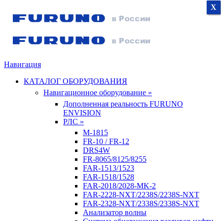
X
X
X
Навигация
КАТАЛОГ ОБОРУДОВАНИЯ
Навигационное оборудование »
Дополненная реальность FURUNO
ENVISION
РЛС »
M-1815
FR-10 / FR-12
DRS4W
FR-8065/8125/8255
FAR-1513/1523
FAR-1518/1528
FAR-2018/2028-MK-2
FAR-2228-NXT/2238S/2238S-NXT
FAR-2328-NXT/2338S/2338S-NXT
Анализатор волны