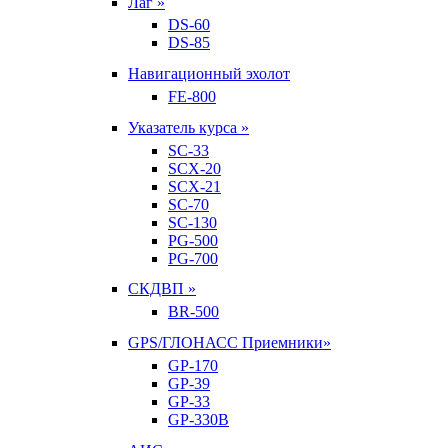
Лаг »
DS-60
DS-85
Навигационный эхолот
FE-800
Указатель курса »
SC-33
SCX-20
SCX-21
SC-70
SC-130
PG-500
PG-700
СКДВП »
BR-500
GPS/ГЛОНАСС Приемники»
GP-170
GP-39
GP-33
GP-330B