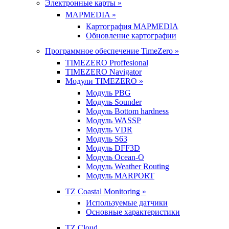
Электронные карты »
MAPMEDIA »
Картография MAPMEDIA
Обновление картографии
Программное обеспечение TimeZero »
TIMEZERO Proffesional
TIMEZERO Navigator
Модули TIMEZERO »
Модуль PBG
Модуль Sounder
Модуль Bottom hardness
Модуль WASSP
Модуль VDR
Модуль S63
Модуль DFF3D
Модуль Ocean-O
Модуль Weather Routing
Модуль MARPORT
TZ Coastal Monitoring »
Используемые датчики
Основные характеристики
TZ Cloud