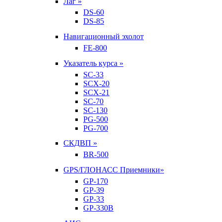
Лаг »
DS-60
DS-85
Навигационный эхолот
FE-800
Указатель курса »
SC-33
SCX-20
SCX-21
SC-70
SC-130
PG-500
PG-700
СКДВП »
BR-500
GPS/ГЛОНАСС Приемники»
GP-170
GP-39
GP-33
GP-330B