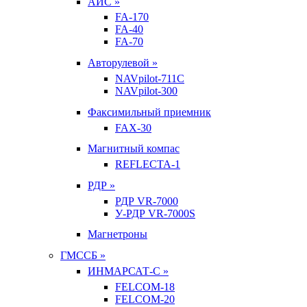
АИС »
FA-170
FA-40
FA-70
Авторулевой »
NAVpilot-711С
NAVpilot-300
Факсимильный приемник
FAX-30
Магнитный компас
REFLECTA-1
РДР »
РДР VR-7000
У-РДР VR-7000S
Магнетроны
ГМССБ »
ИНМАРСАТ-С »
FELCOM-18
FELCOM-20