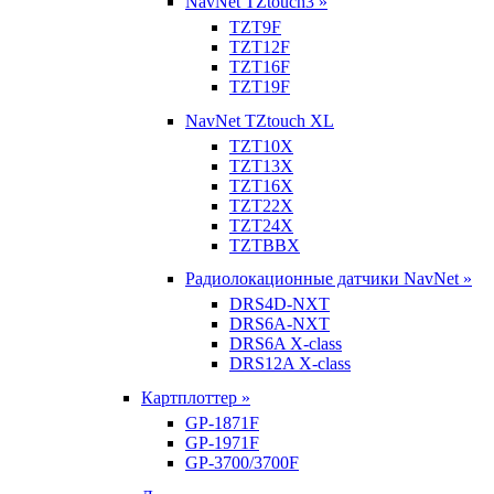
NavNet TZtouch3 »
TZT9F
TZT12F
TZT16F
TZT19F
NavNet TZtouch XL
TZT10X
TZT13X
TZT16X
TZT22X
TZT24X
TZTBBX
Радиолокационные датчики NavNet »
DRS4D-NXT
DRS6A-NXT
DRS6A X-class
DRS12A X-class
Картплоттер »
GP-1871F
GP-1971F
GP-3700/3700F