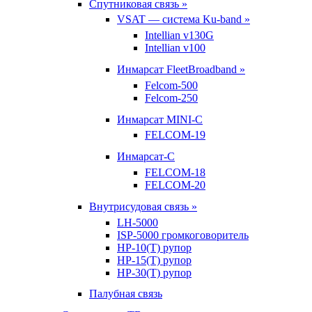
Спутниковая связь »
VSAT — система Ku-band »
Intellian v130G
Intellian v100
Инмарсат FleetBroadband »
Felcom-500
Felcom-250
Инмарсат MINI-C
FELCOM-19
Инмарсат-С
FELCOM-18
FELCOM-20
Внутрисудовая связь »
LH-5000
ISP-5000 громкоговоритель
HP-10(T) рупор
HP-15(T) рупор
HP-30(T) рупор
Палубная связь