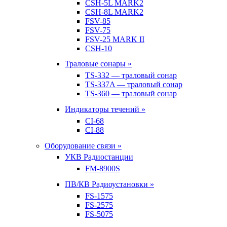
CSH-5L MARK2
CSH-8L MARK2
FSV-85
FSV-75
FSV-25 MARK II
CSH-10
Траловые сонары »
TS-332 — траловый сонар
TS-337A — траловый сонар
TS-360 — траловый сонар
Индикаторы течений »
CI-68
CI-88
Оборудование связи »
УКВ Радиостанции
FM-8900S
ПВ/КВ Радиоустановки »
FS-1575
FS-2575
FS-5075