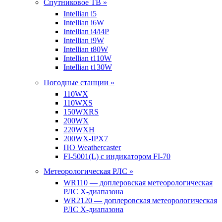
Спутниковое ТВ »
Intellian i5
Intellian i6W
Intellian i4/i4P
Intellian i9W
Intellian t80W
Intellian t110W
Intellian t130W
Погодные станции »
110WX
110WXS
150WXRS
200WX
220WXH
200WX-IPX7
ПО Weathercaster
FI-5001(L) с индикатором FI-70
Метеорологическая РЛС »
WR110 — доплеровская метеорологическая
РЛС X-диапазона
WR2120 — доплеровская метеорологическая
РЛС X-диапазона