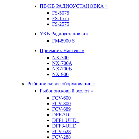
ПВ/КВ РАДИОУСТАНОВКА »
FS-5075
FS-1575
FS-2575
УКВ Радиоустановка »
FM-8900 S
Приемник Навтекс »
NX-300
NX-700A
NX-700B
NX-900
Рыбопоисковое оборудование »
Рыбопоисковый эхолот »
FCV-600
FCV-800
FCV-689
DFF-3D
DFF1-UHD+
DFF3-UHD
FCV-628
FCV-288