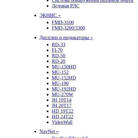
Система обнаружения разливов нефти
Ледовая РЛС
ЭКНИС »
FMD-3100
FMD-3200/3300
Дисплеи и индикаторы »
RD-33
FI-70
RD-50
RD-20
MU-150HD
MU-152
MU-152HD
MU-190
MU-192HD
MU-270W
JH 19T14
JH 20T17
HD 19T22
HD 24T22
VideoWall
NavNet »