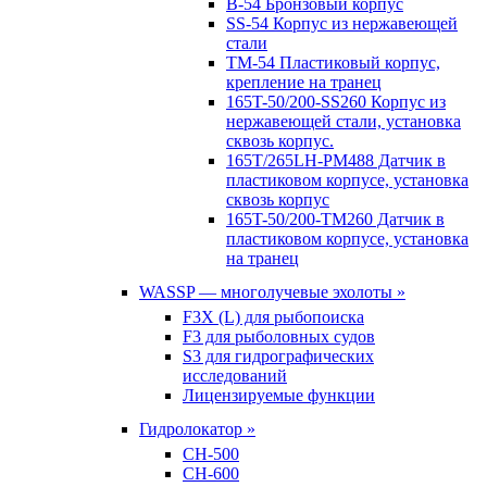
B-54 Бронзовый корпус
SS-54 Корпус из нержавеющей
стали
TM-54 Пластиковый корпус,
крепление на транец
165T-50/200-SS260 Корпус из
нержавеющей стали, установка
сквозь корпус.
165T/265LH-PM488 Датчик в
пластиковом корпусе, установка
сквозь корпус
165T-50/200-TM260 Датчик в
пластиковом корпусе, установка
на транец
WASSP — многолучевые эхолоты »
F3X (L) для рыбопоиска
F3 для рыболовных судов
S3 для гидрографических
исследований
Лицензируемые функции
Гидролокатор »
CH-500
CH-600