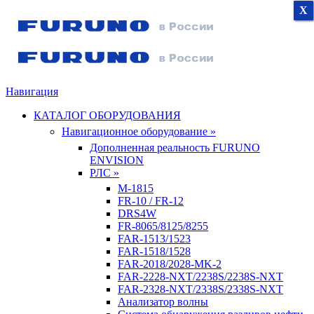
X
X
X
Навигация
КАТАЛОГ ОБОРУДОВАНИЯ
Навигационное оборудование »
Дополненная реальность FURUNO
ENVISION
РЛС »
M-1815
FR-10 / FR-12
DRS4W
FR-8065/8125/8255
FAR-1513/1523
FAR-1518/1528
FAR-2018/2028-MK-2
FAR-2228-NXT/2238S/2238S-NXT
FAR-2328-NXT/2338S/2338S-NXT
Анализатор волны