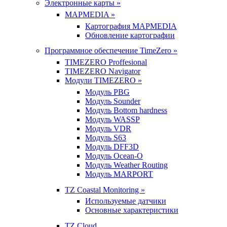
Электронные карты »
MAPMEDIA »
Картография MAPMEDIA
Обновление картографии
Программное обеспечение TimeZero »
TIMEZERO Proffesional
TIMEZERO Navigator
Модули TIMEZERO »
Модуль PBG
Модуль Sounder
Модуль Bottom hardness
Модуль WASSP
Модуль VDR
Модуль S63
Модуль DFF3D
Модуль Ocean-O
Модуль Weather Routing
Модуль MARPORT
TZ Coastal Monitoring »
Используемые датчики
Основные характеристики
TZ Cloud