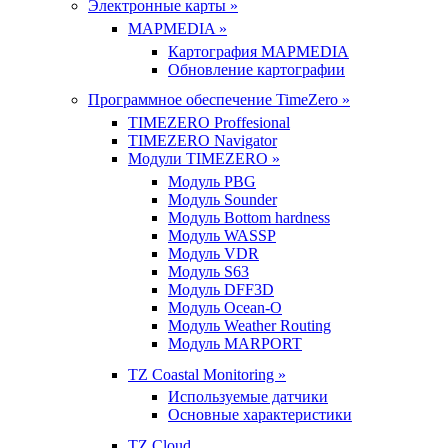
Электронные карты »
MAPMEDIA »
Картография MAPMEDIA
Обновление картографии
Программное обеспечение TimeZero »
TIMEZERO Proffesional
TIMEZERO Navigator
Модули TIMEZERO »
Модуль PBG
Модуль Sounder
Модуль Bottom hardness
Модуль WASSP
Модуль VDR
Модуль S63
Модуль DFF3D
Модуль Ocean-O
Модуль Weather Routing
Модуль MARPORT
TZ Coastal Monitoring »
Используемые датчики
Основные характеристики
TZ Cloud