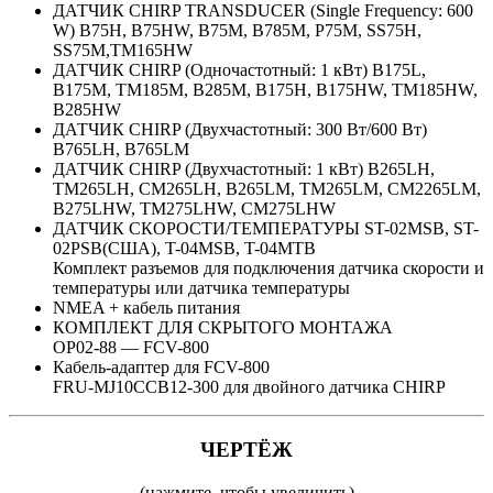
ДАТЧИК CHIRP TRANSDUCER (Single Frequency: 600
W)
B75H, B75HW, B75M, B785M, P75M, SS75H,
SS75M,TM165HW
ДАТЧИК CHIRP (Одночастотный: 1 кВт) B175L,
B175M, TM185M, B285M, B175H, B175HW, TM185HW,
B285HW
ДАТЧИК CHIRP (Двухчастотный: 300 Вт/600 Вт)
B765LH, B765LM
ДАТЧИК CHIRP (Двухчастотный: 1 кВт) B265LH,
TM265LH, CM265LH, B265LM, TM265LM, CM2265LM,
B275LHW, TM275LHW, CM275LHW
ДАТЧИК СКОРОСТИ/ТЕМПЕРАТУРЫ ST-02MSB, ST-
02PSB(США), T-04MSB, T-04MTB
Комплект разъемов для подключения датчика скорости и
температуры или датчика температуры
NMEA + кабель питания
КОМПЛЕКТ ДЛЯ СКРЫТОГО МОНТАЖА
OP02-88 — FCV-800
Кабель-адаптер для FCV-800
FRU-MJ10CCB12-300 для двойного датчика CHIRP
ЧЕРТЁЖ
(нажмите, чтобы увеличить)