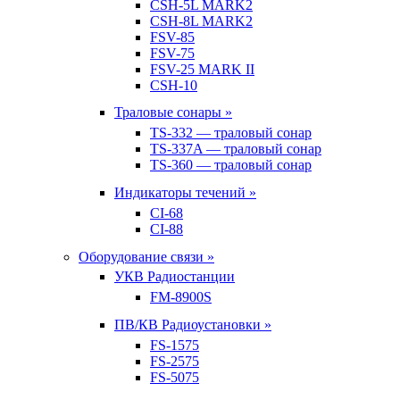
CSH-5L MARK2
CSH-8L MARK2
FSV-85
FSV-75
FSV-25 MARK II
CSH-10
Траловые сонары »
TS-332 — траловый сонар
TS-337A — траловый сонар
TS-360 — траловый сонар
Индикаторы течений »
CI-68
CI-88
Оборудование связи »
УКВ Радиостанции
FM-8900S
ПВ/КВ Радиоустановки »
FS-1575
FS-2575
FS-5075