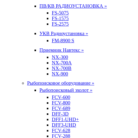
ПВ/КВ РАДИОУСТАНОВКА »
FS-5075
FS-1575
FS-2575
УКВ Радиоустановка »
FM-8900 S
Приемник Навтекс »
NX-300
NX-700A
NX-700B
NX-900
Рыбопоисковое оборудование »
Рыбопоисковый эхолот »
FCV-600
FCV-800
FCV-689
DFF-3D
DFF1-UHD+
DFF3-UHD
FCV-628
FCV-288