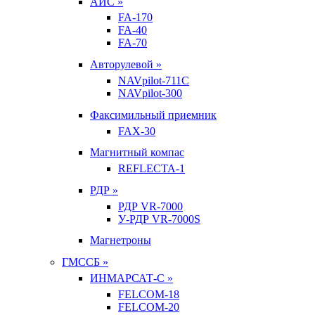
АИС »
FA-170
FA-40
FA-70
Авторулевой »
NAVpilot-711С
NAVpilot-300
Факсимильный приемник
FAX-30
Магнитный компас
REFLECTA-1
РДР »
РДР VR-7000
У-РДР VR-7000S
Магнетроны
ГМССБ »
ИНМАРСАТ-С »
FELCOM-18
FELCOM-20