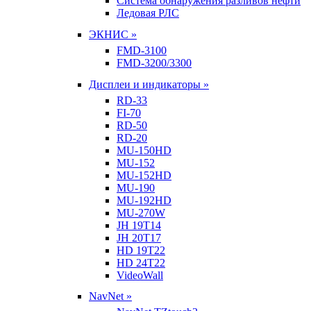
Система обнаружения разливов нефти
Ледовая РЛС
ЭКНИС »
FMD-3100
FMD-3200/3300
Дисплеи и индикаторы »
RD-33
FI-70
RD-50
RD-20
MU-150HD
MU-152
MU-152HD
MU-190
MU-192HD
MU-270W
JH 19T14
JH 20T17
HD 19T22
HD 24T22
VideoWall
NavNet »