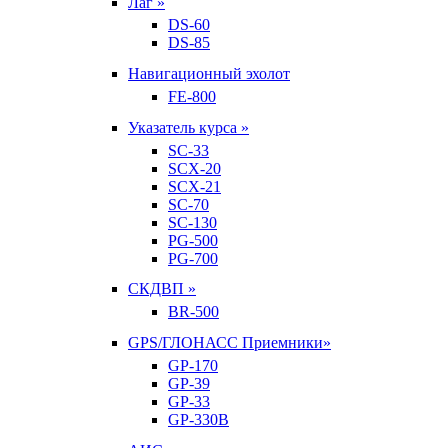
Лаг »
DS-60
DS-85
Навигационный эхолот
FE-800
Указатель курса »
SC-33
SCX-20
SCX-21
SC-70
SC-130
PG-500
PG-700
СКДВП »
BR-500
GPS/ГЛОНАСС Приемники»
GP-170
GP-39
GP-33
GP-330B