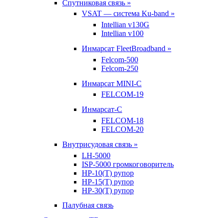
Спутниковая связь »
VSAT — система Ku-band »
Intellian v130G
Intellian v100
Инмарсат FleetBroadband »
Felcom-500
Felcom-250
Инмарсат MINI-C
FELCOM-19
Инмарсат-С
FELCOM-18
FELCOM-20
Внутрисудовая связь »
LH-5000
ISP-5000 громкоговоритель
HP-10(T) рупор
HP-15(T) рупор
HP-30(T) рупор
Палубная связь