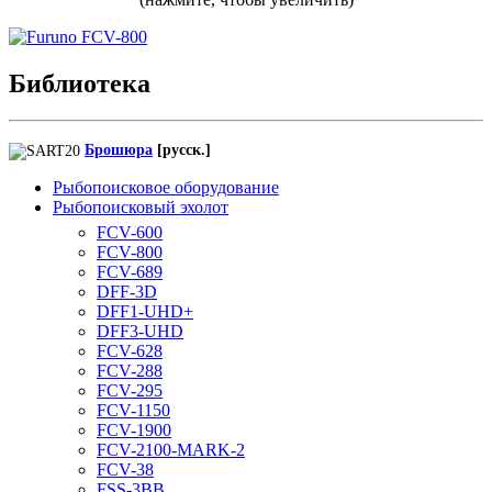
Библиотека
Брошюра
[русск.]
Рыбопоисковое оборудование
Рыбопоисковый эхолот
FCV-600
FCV-800
FCV-689
DFF-3D
DFF1-UHD+
DFF3-UHD
FCV-628
FCV-288
FCV-295
FCV-1150
FCV-1900
FCV-2100-MARK-2
FCV-38
FSS-3BB