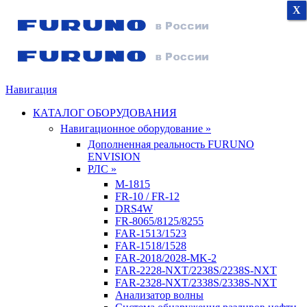
X
X
X
Навигация
КАТАЛОГ ОБОРУДОВАНИЯ
Навигационное оборудование »
Дополненная реальность FURUNO
ENVISION
РЛС »
M-1815
FR-10 / FR-12
DRS4W
FR-8065/8125/8255
FAR-1513/1523
FAR-1518/1528
FAR-2018/2028-MK-2
FAR-2228-NXT/2238S/2238S-NXT
FAR-2328-NXT/2338S/2338S-NXT
Анализатор волны