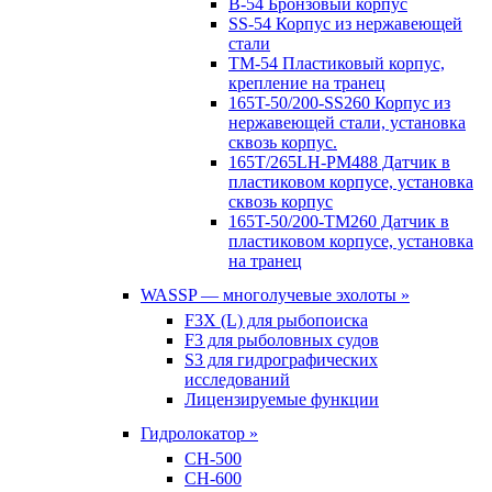
B-54 Бронзовый корпус
SS-54 Корпус из нержавеющей
стали
TM-54 Пластиковый корпус,
крепление на транец
165T-50/200-SS260 Корпус из
нержавеющей стали, установка
сквозь корпус.
165T/265LH-PM488 Датчик в
пластиковом корпусе, установка
сквозь корпус
165T-50/200-TM260 Датчик в
пластиковом корпусе, установка
на транец
WASSP — многолучевые эхолоты »
F3X (L) для рыбопоиска
F3 для рыболовных судов
S3 для гидрографических
исследований
Лицензируемые функции
Гидролокатор »
CH-500
CH-600