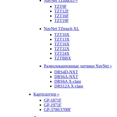
NavNet TZtouch3 »
TZT9F
TZT12F
TZT16F
TZT19F
NavNet TZtouch XL
TZT10X
TZT13X
TZT16X
TZT22X
TZT24X
TZTBBX
Радиолокационные датчики NavNet »
DRS4D-NXT
DRS6A-NXT
DRS6A X-class
DRS12A X-class
Картплоттер »
GP-1871F
GP-1971F
GP-3700/3700F