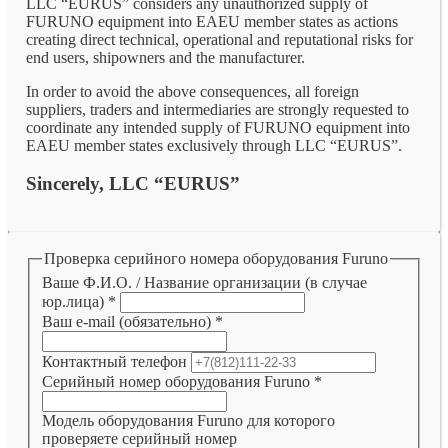
LLC “EURUS” considers any unauthorized supply of
FURUNO equipment into EAEU member states as actions
creating direct technical, operational and reputational risks for
end users, shipowners and the manufacturer.
In order to avoid the above consequences, all foreign
suppliers, traders and intermediaries are strongly requested to
coordinate any intended supply of FURUNO equipment into
EAEU member states exclusively through LLC “EURUS”.
Sincerely, LLC “EURUS”
Проверка серийного номера оборудования Furuno
Ваше Ф.И.О. / Название организации (в случае
юр.лица)
*
Ваш e-mail (обязательно)
*
Контактный телефон
Серийный номер оборудования Furuno
*
Модель оборудования Furuno для которого
проверяете серийный номер