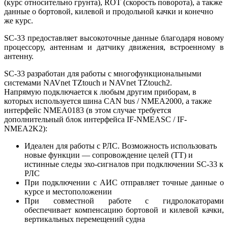
(курс относительно грунта), ROT (скорость поворота), а также
данные о бортовой, килевой и продольной качки и конечно
же курс.
SC-33 предоставляет высокоточные данные благодаря новому
процессору, антеннам и датчику движения, встроенному в
антенну.
SC-33 разработан для работы с многофункциональными
системами NAVnet TZtouch и NAVnet TZtouch2.
Напрямую подключается к любым другим приборам, в
которых используется шина CAN bus / NMEA2000, а также
интерфейс NMEA0183 (в этом случае требуется
дополнительный блок интерфейса IF-NMEASC / IF-
NMEA2K2):
Идеален для работы с РЛС. Возможность использовать
новые функции — сопровождение целей (TT) и
истинные следы эхо-сигналов при подключении SC-33 к
РЛС
При подключении с АИС отправляет точные данные о
курсе и местоположении
При совместной работе с гидролокаторами
обеспечивает компенсацию бортовой и килевой качки,
вертикальных перемещений судна