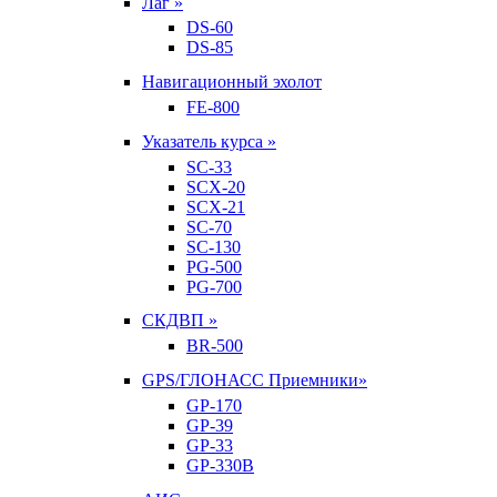
Лаг »
DS-60
DS-85
Навигационный эхолот
FE-800
Указатель курса »
SC-33
SCX-20
SCX-21
SC-70
SC-130
PG-500
PG-700
СКДВП »
BR-500
GPS/ГЛОНАСС Приемники»
GP-170
GP-39
GP-33
GP-330B