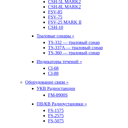
CSH-5L MARK2
CSH-8L MARK2
FSV-85
FSV-75
FSV-25 MARK II
CSH-10
Траловые сонары »
TS-332 — траловый сонар
TS-337A — траловый сонар
TS-360 — траловый сонар
Индикаторы течений »
CI-68
CI-88
Оборудование связи »
УКВ Радиостанции
FM-8900S
ПВ/КВ Радиоустановки »
FS-1575
FS-2575
FS-5075