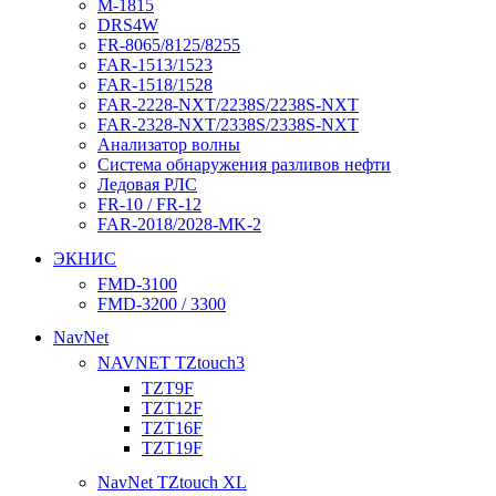
M-1815
DRS4W
FR-8065/8125/8255
FAR-1513/1523
FAR-1518/1528
FAR-2228-NXT/2238S/2238S-NXT
FAR-2328-NXT/2338S/2338S-NXT
Анализатор волны
Система обнаружения разливов нефти
Ледовая РЛС
FR-10 / FR-12
FAR-2018/2028-MK-2
ЭКНИС
FMD-3100
FMD-3200 / 3300
NavNet
NAVNET TZtouch3
TZT9F
TZT12F
TZT16F
TZT19F
NavNet TZtouch XL