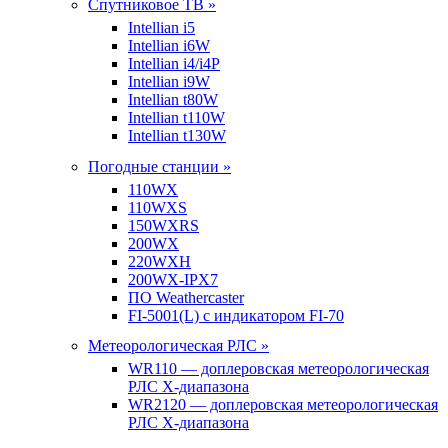
Спутниковое ТВ »
Intellian i5
Intellian i6W
Intellian i4/i4P
Intellian i9W
Intellian t80W
Intellian t110W
Intellian t130W
Погодные станции »
110WX
110WXS
150WXRS
200WX
220WXH
200WX-IPX7
ПО Weathercaster
FI-5001(L) с индикатором FI-70
Метеорологическая РЛС »
WR110 — доплеровская метеорологическая
РЛС X-диапазона
WR2120 — доплеровская метеорологическая
РЛС X-диапазона