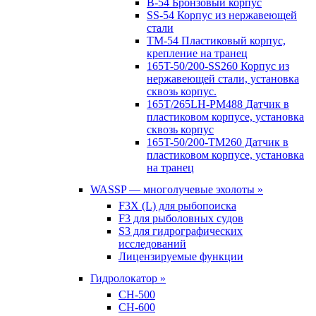
B-54 Бронзовый корпус
SS-54 Корпус из нержавеющей
стали
TM-54 Пластиковый корпус,
крепление на транец
165T-50/200-SS260 Корпус из
нержавеющей стали, установка
сквозь корпус.
165T/265LH-PM488 Датчик в
пластиковом корпусе, установка
сквозь корпус
165T-50/200-TM260 Датчик в
пластиковом корпусе, установка
на транец
WASSP — многолучевые эхолоты »
F3X (L) для рыбопоиска
F3 для рыболовных судов
S3 для гидрографических
исследований
Лицензируемые функции
Гидролокатор »
CH-500
CH-600