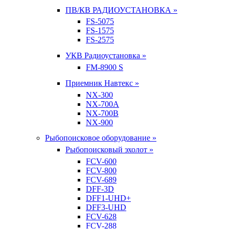
ПВ/КВ РАДИОУСТАНОВКА »
FS-5075
FS-1575
FS-2575
УКВ Радиоустановка »
FM-8900 S
Приемник Навтекс »
NX-300
NX-700A
NX-700B
NX-900
Рыбопоисковое оборудование »
Рыбопоисковый эхолот »
FCV-600
FCV-800
FCV-689
DFF-3D
DFF1-UHD+
DFF3-UHD
FCV-628
FCV-288