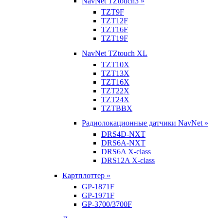
NavNet TZtouch3 »
TZT9F
TZT12F
TZT16F
TZT19F
NavNet TZtouch XL
TZT10X
TZT13X
TZT16X
TZT22X
TZT24X
TZTBBX
Радиолокационные датчики NavNet »
DRS4D-NXT
DRS6A-NXT
DRS6A X-class
DRS12A X-class
Картплоттер »
GP-1871F
GP-1971F
GP-3700/3700F