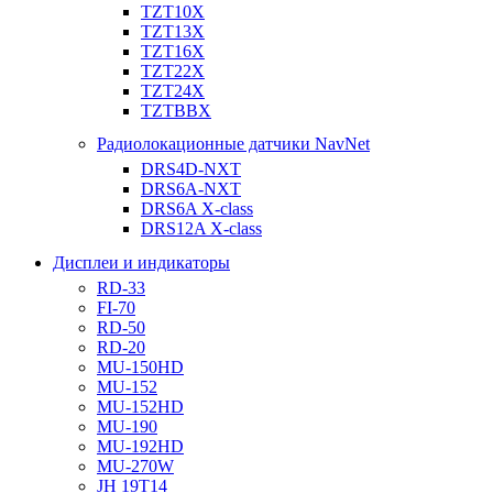
TZT10X
TZT13X
TZT16X
TZT22X
TZT24X
TZTBBX
Радиолокационные датчики NavNet
DRS4D-NXT
DRS6A-NXT
DRS6A X-class
DRS12A X-class
Дисплеи и индикаторы
RD-33
FI-70
RD-50
RD-20
MU-150HD
MU-152
MU-152HD
MU-190
MU-192HD
MU-270W
JH 19T14