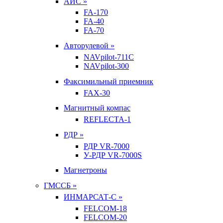
АИС »
FA-170
FA-40
FA-70
Авторулевой »
NAVpilot-711С
NAVpilot-300
Факсимильный приемник
FAX-30
Магнитный компас
REFLECTA-1
РДР »
РДР VR-7000
У-РДР VR-7000S
Магнетроны
ГМССБ »
ИНМАРСАТ-С »
FELCOM-18
FELCOM-20