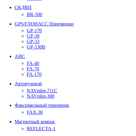
СКДВП
BR-500
GPS/ГЛОНАСС Приемники
GP-170
GP-39
GP-33
GP-330B
АИС
FA-40
FA-70
FA-170
Авторулевой
NAVpilot-711С
NAVpilot-300
Факсимильный приемник
FAX-30
Магнитный компас
REFLECTA-1