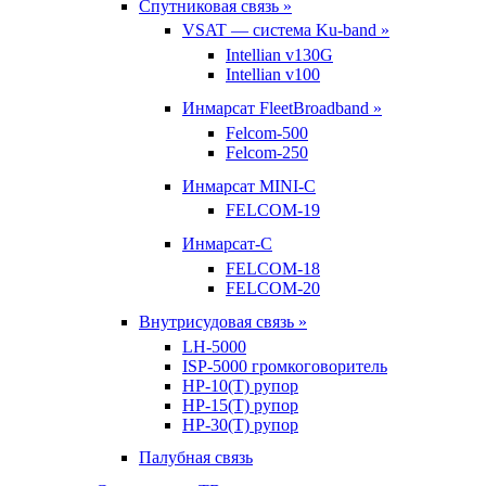
Спутниковая связь »
VSAT — система Ku-band »
Intellian v130G
Intellian v100
Инмарсат FleetBroadband »
Felcom-500
Felcom-250
Инмарсат MINI-C
FELCOM-19
Инмарсат-С
FELCOM-18
FELCOM-20
Внутрисудовая связь »
LH-5000
ISP-5000 громкоговоритель
HP-10(T) рупор
HP-15(T) рупор
HP-30(T) рупор
Палубная связь