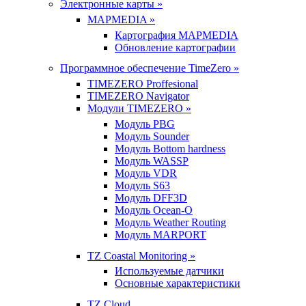
Электронные карты »
MAPMEDIA »
Картография MAPMEDIA
Обновление картографии
Программное обеспечение TimeZero »
TIMEZERO Proffesional
TIMEZERO Navigator
Модули TIMEZERO »
Модуль PBG
Модуль Sounder
Модуль Bottom hardness
Модуль WASSP
Модуль VDR
Модуль S63
Модуль DFF3D
Модуль Ocean-O
Модуль Weather Routing
Модуль MARPORT
TZ Coastal Monitoring »
Используемые датчики
Основные характеристики
TZ Cloud