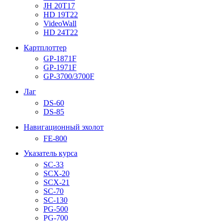
JH 20T17
HD 19T22
VideoWall
HD 24T22
Картплоттер
GP-1871F
GP-1971F
GP-3700/3700F
Лаг
DS-60
DS-85
Навигационный эхолот
FE-800
Указатель курса
SC-33
SCX-20
SCX-21
SC-70
SC-130
PG-500
PG-700