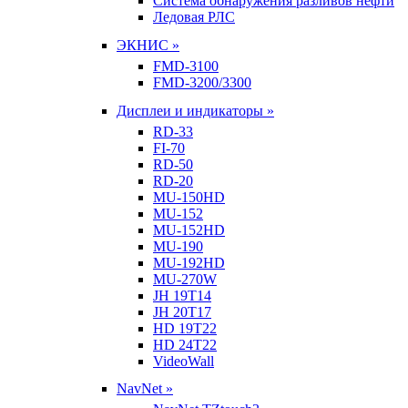
Система обнаружения разливов нефти
Ледовая РЛС
ЭКНИС »
FMD-3100
FMD-3200/3300
Дисплеи и индикаторы »
RD-33
FI-70
RD-50
RD-20
MU-150HD
MU-152
MU-152HD
MU-190
MU-192HD
MU-270W
JH 19T14
JH 20T17
HD 19T22
HD 24T22
VideoWall
NavNet »