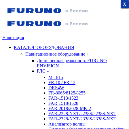
X
X
X
Навигация
КАТАЛОГ ОБОРУДОВАНИЯ
Навигационное оборудование »
Дополненная реальность FURUNO
ENVISION
РЛС »
M-1815
FR-10 / FR-12
DRS4W
FR-8065/8125/8255
FAR-1513/1523
FAR-1518/1528
FAR-2018/2028-MK-2
FAR-2228-NXT/2238S/2238S-NXT
FAR-2328-NXT/2338S/2338S-NXT
Анализатор волны