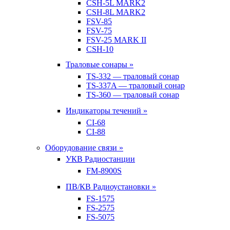
CSH-5L MARK2
CSH-8L MARK2
FSV-85
FSV-75
FSV-25 MARK II
CSH-10
Траловые сонары »
TS-332 — траловый сонар
TS-337A — траловый сонар
TS-360 — траловый сонар
Индикаторы течений »
CI-68
CI-88
Оборудование связи »
УКВ Радиостанции
FM-8900S
ПВ/КВ Радиоустановки »
FS-1575
FS-2575
FS-5075