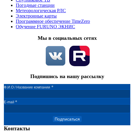
Погодные станции
Метеорологическая РЛС
Электронные карты
Программное обеспечение TimeZero
Обучение FURUNO ЭКНИС
Мы в социальных сетях
Подпишись на нашу рассылку
*
Ф.И.О / Название компании
*
E-mail
Подписаться
Контакты