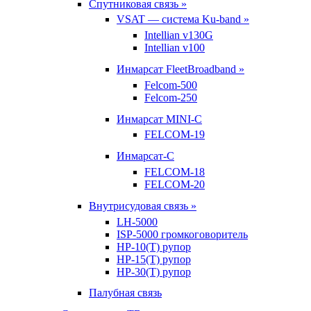
Спутниковая связь »
VSAT — система Ku-band »
Intellian v130G
Intellian v100
Инмарсат FleetBroadband »
Felcom-500
Felcom-250
Инмарсат MINI-C
FELCOM-19
Инмарсат-С
FELCOM-18
FELCOM-20
Внутрисудовая связь »
LH-5000
ISP-5000 громкоговоритель
HP-10(T) рупор
HP-15(T) рупор
HP-30(T) рупор
Палубная связь