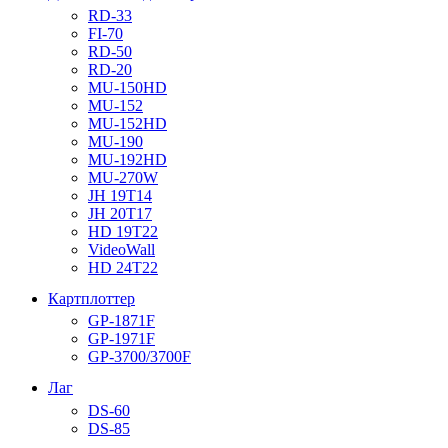
RD-33
FI-70
RD-50
RD-20
MU-150HD
MU-152
MU-152HD
MU-190
MU-192HD
MU-270W
JH 19T14
JH 20T17
HD 19T22
VideoWall
HD 24T22
Картплоттер
GP-1871F
GP-1971F
GP-3700/3700F
Лаг
DS-60
DS-85