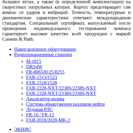
больших яхтах, а также (в определенной комплектации) на
скоростных патрульных катерах. Корпус предотвращает сам
компас от ударов и вибраций. Точность, температурные и
динамические характеристики отвечают международным
стандартам. Специальный сертификат, выпускаемый после
проведения индивидуального тестирования компаса
гарантирует высокое качество всей продукции с маркой
Cassens & Plath.
Навигационное оборудование
Радиолокационные станции
M-1815
DRS4W
FR-8065/8125/8255
FAR-1513/1523
FAR-1518/1528
FAR-2228-NXT/2238S/2238S-NXT
FAR-2328-NXT/2338S/2338S-NXT
Анализатор волны
Система обнаружения разливов нефти
Ледовая РЛС
FR-10 / FR-12
FAR-2018/2028-MK-2
ЭКНИС