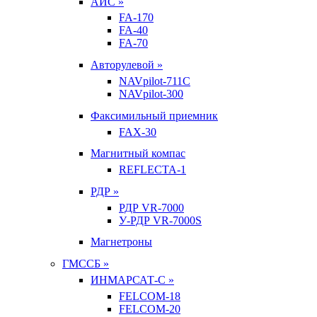
АИС »
FA-170
FA-40
FA-70
Авторулевой »
NAVpilot-711С
NAVpilot-300
Факсимильный приемник
FAX-30
Магнитный компас
REFLECTA-1
РДР »
РДР VR-7000
У-РДР VR-7000S
Магнетроны
ГМССБ »
ИНМАРСАТ-С »
FELCOM-18
FELCOM-20