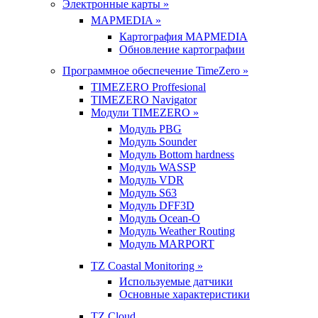
Электронные карты »
MAPMEDIA »
Картография MAPMEDIA
Обновление картографии
Программное обеспечение TimeZero »
TIMEZERO Proffesional
TIMEZERO Navigator
Модули TIMEZERO »
Модуль PBG
Модуль Sounder
Модуль Bottom hardness
Модуль WASSP
Модуль VDR
Модуль S63
Модуль DFF3D
Модуль Ocean-O
Модуль Weather Routing
Модуль MARPORT
TZ Coastal Monitoring »
Используемые датчики
Основные характеристики
TZ Cloud