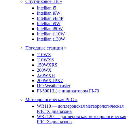
Спутниковое ТВ »
Intellian i5
Intellian i6W
Intellian i4/i4P
Intellian i9W
Intellian t80W
Intellian t110W
Intellian t130W
Погодные станции »
110WX
110WXS
150WXRS
200WX
220WXH
200WX-IPX7
ПО Weathercaster
FI-5001(L) с индикатором FI-70
Метеорологическая РЛС »
WR110 — доплеровская метеорологическая
РЛС X-диапазона
WR2120 — доплеровская метеорологическая
РЛС X-диапазона