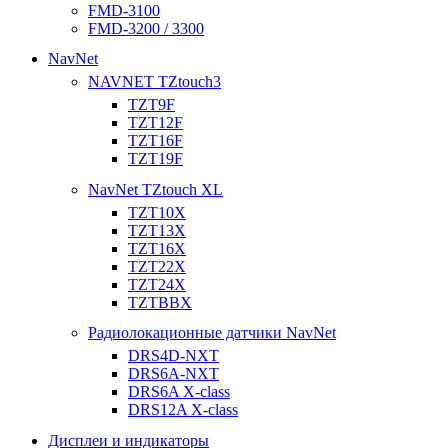
FMD-3100
FMD-3200 / 3300
NavNet
NAVNET TZtouch3
TZT9F
TZT12F
TZT16F
TZT19F
NavNet TZtouch XL
TZT10X
TZT13X
TZT16X
TZT22X
TZT24X
TZTBBX
Радиолокационные датчики NavNet
DRS4D-NXT
DRS6A-NXT
DRS6A X-class
DRS12A X-class
Дисплеи и индикаторы