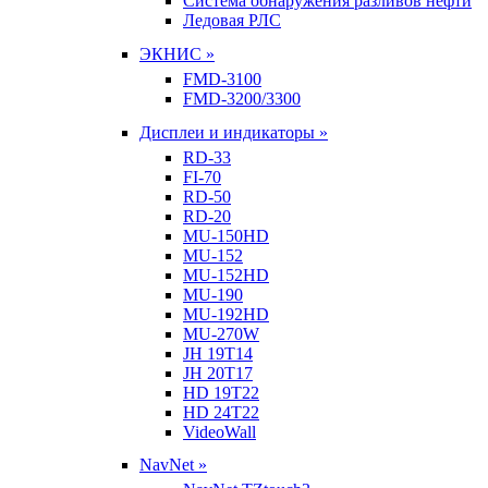
Система обнаружения разливов нефти
Ледовая РЛС
ЭКНИС »
FMD-3100
FMD-3200/3300
Дисплеи и индикаторы »
RD-33
FI-70
RD-50
RD-20
MU-150HD
MU-152
MU-152HD
MU-190
MU-192HD
MU-270W
JH 19T14
JH 20T17
HD 19T22
HD 24T22
VideoWall
NavNet »