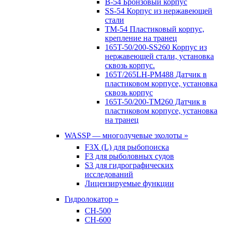
B-54 Бронзовый корпус
SS-54 Корпус из нержавеющей
стали
TM-54 Пластиковый корпус,
крепление на транец
165T-50/200-SS260 Корпус из
нержавеющей стали, установка
сквозь корпус.
165T/265LH-PM488 Датчик в
пластиковом корпусе, установка
сквозь корпус
165T-50/200-TM260 Датчик в
пластиковом корпусе, установка
на транец
WASSP — многолучевые эхолоты »
F3X (L) для рыбопоиска
F3 для рыболовных судов
S3 для гидрографических
исследований
Лицензируемые функции
Гидролокатор »
CH-500
CH-600