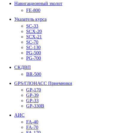
Навигационный эхолот
FE-800
Указатель курса
SC-33
SCX-20
SCX-21
SC-70
SC-130
PG-500
PG-700
СКДВП
BR-500
GPS/ГЛОНАСС Приемники
GP-170
GP-39
GP-33
GP-330B
АИС
FA-40
FA-70
FA-170