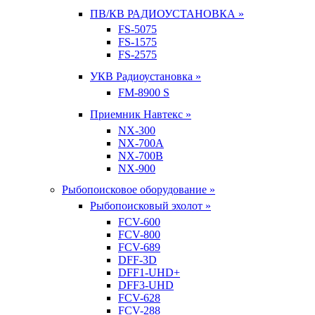
ПВ/КВ РАДИОУСТАНОВКА »
FS-5075
FS-1575
FS-2575
УКВ Радиоустановка »
FM-8900 S
Приемник Навтекс »
NX-300
NX-700A
NX-700B
NX-900
Рыбопоисковое оборудование »
Рыбопоисковый эхолот »
FCV-600
FCV-800
FCV-689
DFF-3D
DFF1-UHD+
DFF3-UHD
FCV-628
FCV-288