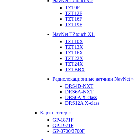
NavNet TZtouch3 »
TZT9F
TZT12F
TZT16F
TZT19F
NavNet TZtouch XL
TZT10X
TZT13X
TZT16X
TZT22X
TZT24X
TZTBBX
Радиолокационные датчики NavNet »
DRS4D-NXT
DRS6A-NXT
DRS6A X-class
DRS12A X-class
Картплоттер »
GP-1871F
GP-1971F
GP-3700/3700F