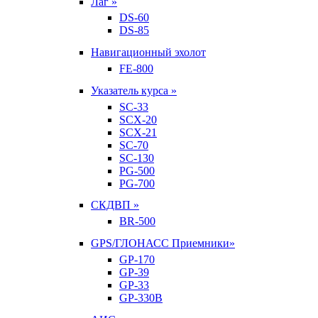
Лаг »
DS-60
DS-85
Навигационный эхолот
FE-800
Указатель курса »
SC-33
SCX-20
SCX-21
SC-70
SC-130
PG-500
PG-700
СКДВП »
BR-500
GPS/ГЛОНАСС Приемники»
GP-170
GP-39
GP-33
GP-330B