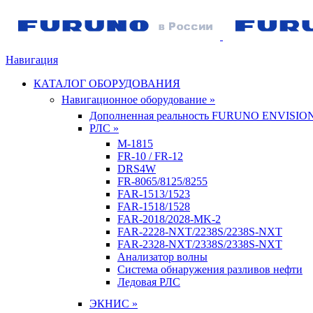
Навигация
КАТАЛОГ ОБОРУДОВАНИЯ
Навигационное оборудование »
Дополненная реальность FURUNO ENVISIO
РЛС »
M-1815
FR-10 / FR-12
DRS4W
FR-8065/8125/8255
FAR-1513/1523
FAR-1518/1528
FAR-2018/2028-MK-2
FAR-2228-NXT/2238S/2238S-NXT
FAR-2328-NXT/2338S/2338S-NXT
Анализатор волны
Система обнаружения разливов нефти
Ледовая РЛС
ЭКНИС »