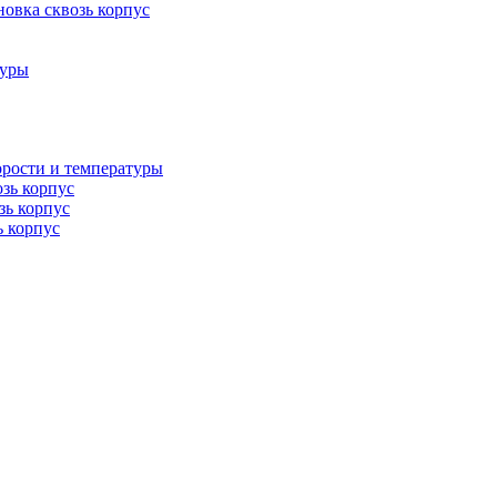
овка сквозь корпус
туры
орости и температуры
озь корпус
зь корпус
ь корпус