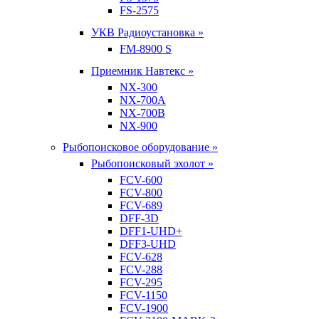
FS-2575
УКВ Радиоустановка »
FM-8900 S
Приемник Навтекс »
NX-300
NX-700A
NX-700B
NX-900
Рыбопоисковое оборудование »
Рыбопоисковый эхолот »
FCV-600
FCV-800
FCV-689
DFF-3D
DFF1-UHD+
DFF3-UHD
FCV-628
FCV-288
FCV-295
FCV-1150
FCV-1900