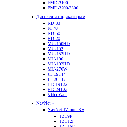
FMD-3100
FMD-3200/3300
Дисплеи и индикаторы »
RD-33
FI-70
RD-50
RD-20
MU-150HD
MU-152
MU-152HD
MU-190
MU-192HD
MU-270W
JH 19T14
JH 20T17
HD 19T22
HD 24T22
VideoWall
NavNet »
NavNet TZtouch3 »
TZT9F
TZT12F
TZT16F