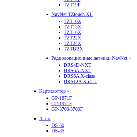
TZT19F
NavNet TZtouch XL
TZT10X
TZT13X
TZT16X
TZT22X
TZT24X
TZTBBX
Радиолокационные датчики NavNet »
DRS4D-NXT
DRS6A-NXT
DRS6A X-class
DRS12A X-class
Картплоттер »
GP-1871F
GP-1971F
GP-3700/3700F
Лаг »
DS-60
DS-85