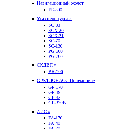
Навигационный эхолот
FE-800
Указатель курса »
SC-33
SCX-20
SCX-21
SC-70
SC-130
PG-500
PG-700
СКДВП »
BR-500
GPS/ГЛОНАСС Приемники»
GP-170
GP-39
GP-33
GP-330B
АИС »
FA-170
FA-40
FA-70