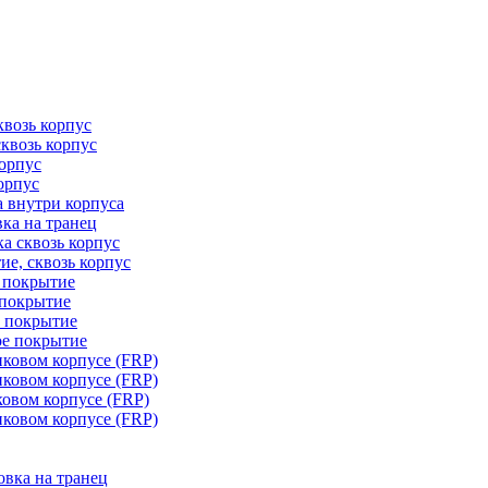
квозь корпус
сквозь корпус
корпус
орпус
а внутри корпуса
ка на транец
ка сквозь корпус
ие, сквозь корпус
е покрытие
 покрытие
е покрытие
ое покрытие
иковом корпусе (FRP)
иковом корпусе (FRP)
ковом корпусе (FRP)
иковом корпусе (FRP)
овка на транец