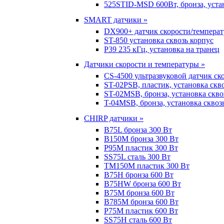
525STID-MSD 600Вт, бронза, устан
SMART датчики »
DX900+ датчик скорости/темпера
ST-850 установка сквозь корпус
P39 235 кГц, установка на транец
Датчики скорости и температуры »
CS-4500 ультразвуковой датчик ск
ST-02PSB, пластик, установка скв
ST-02MSB, бронза, установка скво
T-04MSB, бронза, установка сквоз
CHIRP датчики »
B75L бронза 300 Вт
B150M бронза 300 Вт
P95M пластик 300 Вт
SS75L сталь 300 Вт
TM150M пластик 300 Вт
B75H бронза 600 Вт
B75HW бронза 600 Вт
B75M бронза 600 Вт
B785M бронза 600 Вт
P75M пластик 600 Вт
SS75H сталь 600 Вт