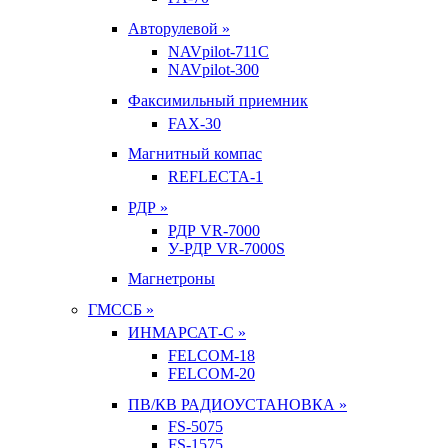
Авторулевой »
NAVpilot-711С
NAVpilot-300
Факсимильный приемник
FAX-30
Магнитный компас
REFLECTA-1
РДР »
РДР VR-7000
У-РДР VR-7000S
Магнетроны
ГМССБ »
ИНМАРСАТ-С »
FELCOM-18
FELCOM-20
ПВ/КВ РАДИОУСТАНОВКА »
FS-5075
FS-1575