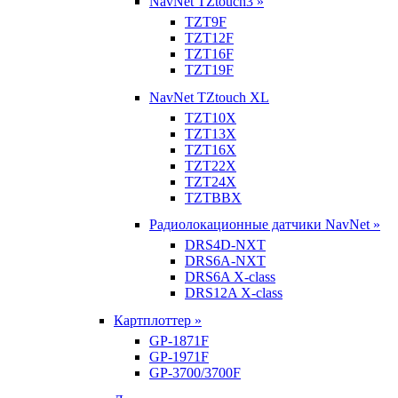
NavNet TZtouch3 »
TZT9F
TZT12F
TZT16F
TZT19F
NavNet TZtouch XL
TZT10X
TZT13X
TZT16X
TZT22X
TZT24X
TZTBBX
Радиолокационные датчики NavNet »
DRS4D-NXT
DRS6A-NXT
DRS6A X-class
DRS12A X-class
Картплоттер »
GP-1871F
GP-1971F
GP-3700/3700F