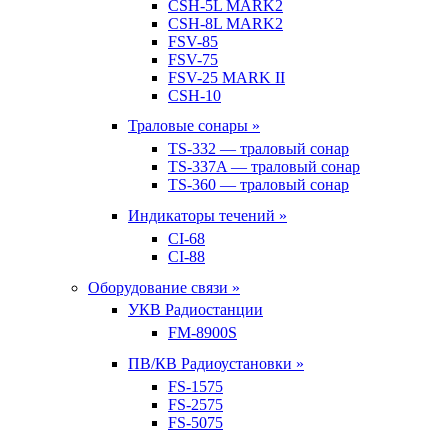
CSH-5L MARK2
CSH-8L MARK2
FSV-85
FSV-75
FSV-25 MARK II
CSH-10
Траловые сонары »
TS-332 — траловый сонар
TS-337A — траловый сонар
TS-360 — траловый сонар
Индикаторы течений »
CI-68
CI-88
Оборудование связи »
УКВ Радиостанции
FM-8900S
ПВ/КВ Радиоустановки »
FS-1575
FS-2575
FS-5075