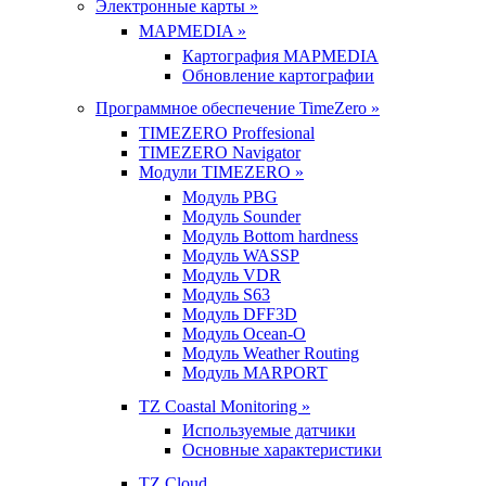
Электронные карты »
MAPMEDIA »
Картография MAPMEDIA
Обновление картографии
Программное обеспечение TimeZero »
TIMEZERO Proffesional
TIMEZERO Navigator
Модули TIMEZERO »
Модуль PBG
Модуль Sounder
Модуль Bottom hardness
Модуль WASSP
Модуль VDR
Модуль S63
Модуль DFF3D
Модуль Ocean-O
Модуль Weather Routing
Модуль MARPORT
TZ Coastal Monitoring »
Используемые датчики
Основные характеристики
TZ Cloud