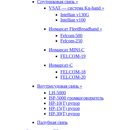
Спутниковая связь »
VSAT — система Ku-band »
Intellian v130G
Intellian v100
Инмарсат FleetBroadband »
Felcom-500
Felcom-250
Инмарсат MINI-C
FELCOM-19
Инмарсат-С
FELCOM-18
FELCOM-20
Внутрисудовая связь »
LH-5000
ISP-5000 громкоговоритель
HP-10(T) рупор
HP-15(T) рупор
HP-30(T) рупор
Палубная связь