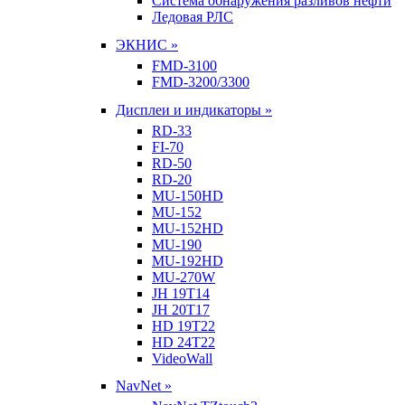
Система обнаружения разливов нефти
Ледовая РЛС
ЭКНИС »
FMD-3100
FMD-3200/3300
Дисплеи и индикаторы »
RD-33
FI-70
RD-50
RD-20
MU-150HD
MU-152
MU-152HD
MU-190
MU-192HD
MU-270W
JH 19T14
JH 20T17
HD 19T22
HD 24T22
VideoWall
NavNet »