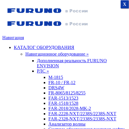
X
X
X
Навигация
КАТАЛОГ ОБОРУДОВАНИЯ
Навигационное оборудование »
Дополненная реальность FURUNO
ENVISION
РЛС »
M-1815
FR-10 / FR-12
DRS4W
FR-8065/8125/8255
FAR-1513/1523
FAR-1518/1528
FAR-2018/2028-MK-2
FAR-2228-NXT/2238S/2238S-NXT
FAR-2328-NXT/2338S/2338S-NXT
Анализатор волны