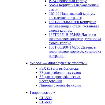
B-54 Бронзовый корпус
SS-54 Корпус из нержавеющей
стали
TM-54 Пластиковый корпус,
крепление на транец
165T-50/200-SS260 Корпус из
нержавеющей стали, установка
сквозь корпус.
165T/265LH-PM488 Датчик в
пластиковом корпусе, установка
сквозь корпус
165T-50/200-TM260 Датчик в
пластиковом корпусе, установка
на транец
WASSP — многолучевые эхолоты »
F3X (L) для рыбопоиска
F3 для рыболовных судов
S3 для гидрографических
исследований
Лицензируемые функции
Гидролокатор »
CH-500
CH-600