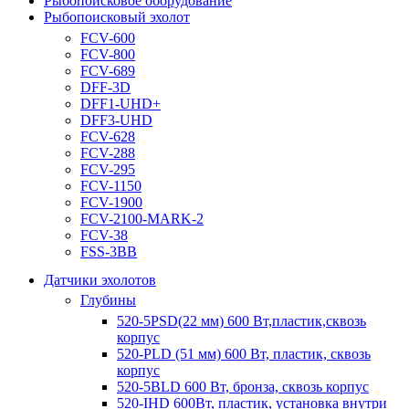
Рыбопоисковое оборудование
Рыбопоисковый эхолот
FCV-600
FCV-800
FCV-689
DFF-3D
DFF1-UHD+
DFF3-UHD
FCV-628
FCV-288
FCV-295
FCV-1150
FCV-1900
FCV-2100-MARK-2
FCV-38
FSS-3BB
Датчики эхолотов
Глубины
520-5PSD(22 мм) 600 Вт,пластик,сквозь
корпус
520-PLD (51 мм) 600 Вт, пластик, сквозь
корпус
520-5BLD 600 Вт, бронза, сквозь корпус
520-IHD 600Вт, пластик, установка внутри