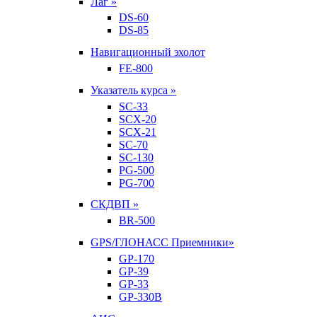
Лаг »
DS-60
DS-85
Навигационный эхолот
FE-800
Указатель курса »
SC-33
SCX-20
SCX-21
SC-70
SC-130
PG-500
PG-700
СКДВП »
BR-500
GPS/ГЛОНАСС Приемники»
GP-170
GP-39
GP-33
GP-330B