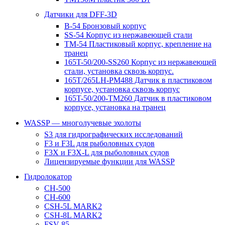
Датчики для DFF-3D
B-54 Бронзовый корпус
SS-54 Корпус из нержавеющей стали
TM-54 Пластиковый корпус, крепление на
транец
165T-50/200-SS260 Корпус из нержавеющей
стали, установка сквозь корпус.
165T/265LH-PM488 Датчик в пластиковом
корпусе, установка сквозь корпус
165T-50/200-TM260 Датчик в пластиковом
корпусе, установка на транец
WASSP — многолучевые эхолоты
S3 для гидрографических исследований
F3 и F3L для рыболовных судов
F3X и F3X-L для рыболовных судов
Лицензируемые функции для WASSP
Гидролокатор
CH-500
CH-600
CSH-5L MARK2
CSH-8L MARK2
FSV-85