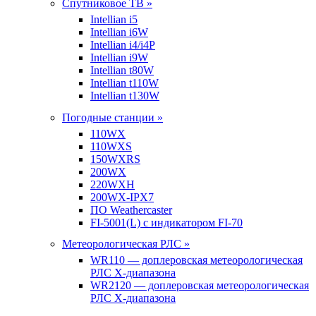
Спутниковое ТВ »
Intellian i5
Intellian i6W
Intellian i4/i4P
Intellian i9W
Intellian t80W
Intellian t110W
Intellian t130W
Погодные станции »
110WX
110WXS
150WXRS
200WX
220WXH
200WX-IPX7
ПО Weathercaster
FI-5001(L) с индикатором FI-70
Метеорологическая РЛС »
WR110 — доплеровская метеорологическая
РЛС X-диапазона
WR2120 — доплеровская метеорологическая
РЛС X-диапазона