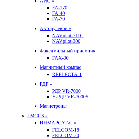
АИС »
FA-170
FA-40
FA-70
Авторулевой »
NAVpilot-711С
NAVpilot-300
Факсимильный приемник
FAX-30
Магнитный компас
REFLECTA-1
РДР »
РДР VR-7000
У-РДР VR-7000S
Магнетроны
ГМССБ »
ИНМАРСАТ-С »
FELCOM-18
FELCOM-20