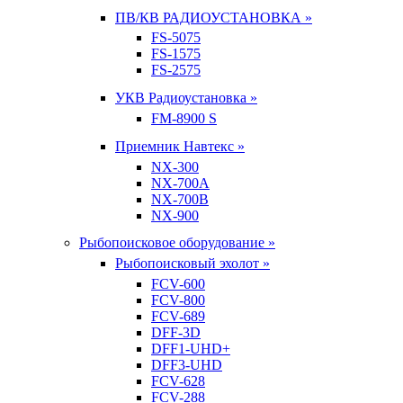
ПВ/КВ РАДИОУСТАНОВКА »
FS-5075
FS-1575
FS-2575
УКВ Радиоустановка »
FM-8900 S
Приемник Навтекс »
NX-300
NX-700A
NX-700B
NX-900
Рыбопоисковое оборудование »
Рыбопоисковый эхолот »
FCV-600
FCV-800
FCV-689
DFF-3D
DFF1-UHD+
DFF3-UHD
FCV-628
FCV-288