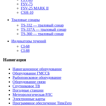
FSV-75
FSV-25 MARK II
CSH-10
Траловые сонары
TS-332 — траловый сонар
TS-337A — траловый сонар
TS-360 — траловый сонар
Индикаторы течений
CI-68
CI-88
Навигация
Навигационное оборудование
Оборудование ГМССБ
Рыбопоисковое оборудование
Оборудование связи
Спутниковое ТВ
Погодные станции
Метеорологическая РЛС
Электронные карты
Программное обеспечение TimeZero