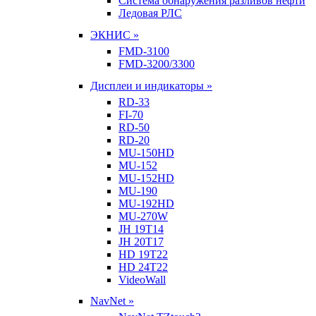
Система обнаружения разливов нефти
Ледовая РЛС
ЭКНИС »
FMD-3100
FMD-3200/3300
Дисплеи и индикаторы »
RD-33
FI-70
RD-50
RD-20
MU-150HD
MU-152
MU-152HD
MU-190
MU-192HD
MU-270W
JH 19T14
JH 20T17
HD 19T22
HD 24T22
VideoWall
NavNet »