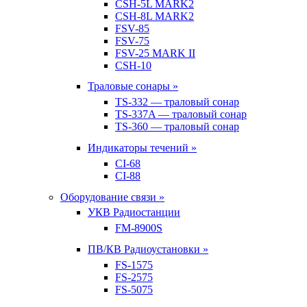
CSH-5L MARK2
CSH-8L MARK2
FSV-85
FSV-75
FSV-25 MARK II
CSH-10
Траловые сонары »
TS-332 — траловый сонар
TS-337A — траловый сонар
TS-360 — траловый сонар
Индикаторы течений »
CI-68
CI-88
Оборудование связи »
УКВ Радиостанции
FM-8900S
ПВ/КВ Радиоустановки »
FS-1575
FS-2575
FS-5075