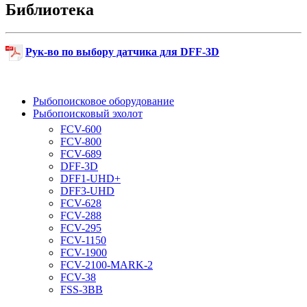
Библиотека
Рук-во по выбору датчика для DFF-3D
Рыбопоисковое оборудование
Рыбопоисковый эхолот
FCV-600
FCV-800
FCV-689
DFF-3D
DFF1-UHD+
DFF3-UHD
FCV-628
FCV-288
FCV-295
FCV-1150
FCV-1900
FCV-2100-MARK-2
FCV-38
FSS-3BB