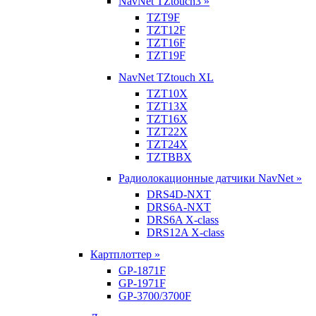
NavNet TZtouch3 »
TZT9F
TZT12F
TZT16F
TZT19F
NavNet TZtouch XL
TZT10X
TZT13X
TZT16X
TZT22X
TZT24X
TZTBBX
Радиолокационные датчики NavNet »
DRS4D-NXT
DRS6A-NXT
DRS6A X-class
DRS12A X-class
Картплоттер »
GP-1871F
GP-1971F
GP-3700/3700F