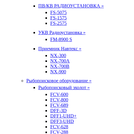
ПВ/КВ РАДИОУСТАНОВКА »
FS-5075
FS-1575
FS-2575
УКВ Радиоустановка »
FM-8900 S
Приемник Навтекс »
NX-300
NX-700A
NX-700B
NX-900
Рыбопоисковое оборудование »
Рыбопоисковый эхолот »
FCV-600
FCV-800
FCV-689
DFF-3D
DFF1-UHD+
DFF3-UHD
FCV-628
FCV-288