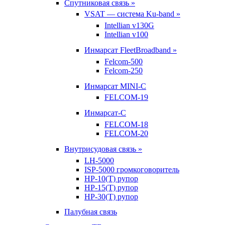
Спутниковая связь »
VSAT — система Ku-band »
Intellian v130G
Intellian v100
Инмарсат FleetBroadband »
Felcom-500
Felcom-250
Инмарсат MINI-C
FELCOM-19
Инмарсат-С
FELCOM-18
FELCOM-20
Внутрисудовая связь »
LH-5000
ISP-5000 громкоговоритель
HP-10(T) рупор
HP-15(T) рупор
HP-30(T) рупор
Палубная связь