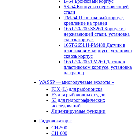
B-54 Бронзовый корпус
SS-54 Корпус из нержавеющей
стали
TM-54 Пластиковый корпус,
крепление на транец
165T-50/200-SS260 Корпус из
нержавеющей стали, установка
сквозь корпус.
165T/265LH-PM488 Датчик в
пластиковом корпусе, установка
сквозь корпус
165T-50/200-TM260 Датчик в
пластиковом корпусе, установка
на транец
WASSP — многолучевые эхолоты »
F3X (L) для рыбопоиска
F3 для рыболовных судов
S3 для гидрографических
исследований
Лицензируемые функции
Гидролокатор »
CH-500
CH-600