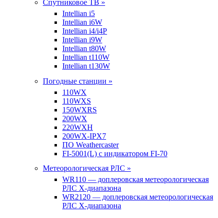
Спутниковое ТВ »
Intellian i5
Intellian i6W
Intellian i4/i4P
Intellian i9W
Intellian t80W
Intellian t110W
Intellian t130W
Погодные станции »
110WX
110WXS
150WXRS
200WX
220WXH
200WX-IPX7
ПО Weathercaster
FI-5001(L) с индикатором FI-70
Метеорологическая РЛС »
WR110 — доплеровская метеорологическая
РЛС X-диапазона
WR2120 — доплеровская метеорологическая
РЛС X-диапазона