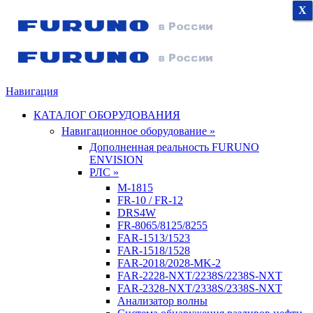
X
X
X
Навигация
КАТАЛОГ ОБОРУДОВАНИЯ
Навигационное оборудование »
Дополненная реальность FURUNO
ENVISION
РЛС »
M-1815
FR-10 / FR-12
DRS4W
FR-8065/8125/8255
FAR-1513/1523
FAR-1518/1528
FAR-2018/2028-MK-2
FAR-2228-NXT/2238S/2238S-NXT
FAR-2328-NXT/2338S/2338S-NXT
Анализатор волны