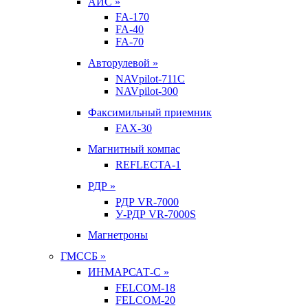
АИС »
FA-170
FA-40
FA-70
Авторулевой »
NAVpilot-711С
NAVpilot-300
Факсимильный приемник
FAX-30
Магнитный компас
REFLECTA-1
РДР »
РДР VR-7000
У-РДР VR-7000S
Магнетроны
ГМССБ »
ИНМАРСАТ-С »
FELCOM-18
FELCOM-20