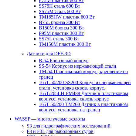
P75M пластик 600 Вт
SS75H сталь 600 Вт
SS75M сталь 600 Вт
TM165HW пластик 600 Вт
B75L бронза 300 Вт
B150M бронза 300 Вт
P95M пластик 300 Вт
SS75L сталь 300 Вт
TM150M пластик 300 Вт
Датчики для DFF-3D
B-54 Бронзовый корпус
SS-54 Корпус из нержавеющей стали
TM-54 Пластиковый корпус, крепление на
транец
165T-50/200-SS260 Корпус из нержавеющей
стали, установка сквозь корпус.
165T/265LH-PM488 Датчик в пластиковом
корпусе, установка сквозь корпус
165T-50/200-TM260 Датчик в пластиковом
корпусе, установка на транец
WASSP — многолучевые эхолоты
S3 для гидрографических исследований
F3 и F3L для рыболовных судов