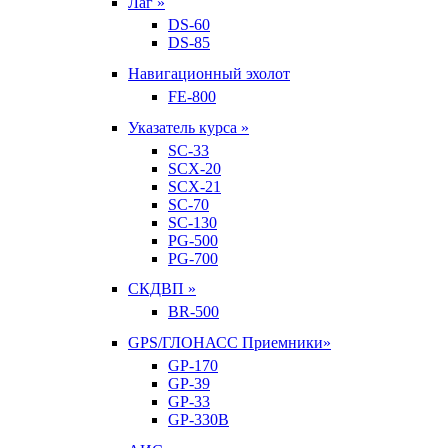
Лаг »
DS-60
DS-85
Навигационный эхолот
FE-800
Указатель курса »
SC-33
SCX-20
SCX-21
SC-70
SC-130
PG-500
PG-700
СКДВП »
BR-500
GPS/ГЛОНАСС Приемники»
GP-170
GP-39
GP-33
GP-330B