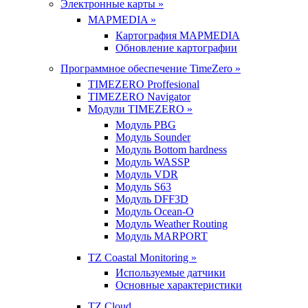
Электронные карты »
MAPMEDIA »
Картография MAPMEDIA
Обновление картографии
Программное обеспечение TimeZero »
TIMEZERO Proffesional
TIMEZERO Navigator
Модули TIMEZERO »
Модуль PBG
Модуль Sounder
Модуль Bottom hardness
Модуль WASSP
Модуль VDR
Модуль S63
Модуль DFF3D
Модуль Ocean-O
Модуль Weather Routing
Модуль MARPORT
TZ Coastal Monitoring »
Используемые датчики
Основные характеристики
TZ Cloud