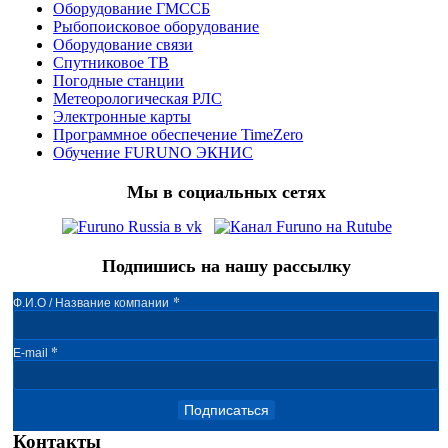
Оборудование ГМССБ
Рыбопоисковое оборудование
Оборудование связи
Спутниковое ТВ
Погодные станции
Метеорологическая РЛС
Электронные карты
Программное обеспечение TimeZero
Обучение FURUNO ЭКНИС
Мы в социальных сетях
Подпишись на нашу рассылку
*
Ф.И.О / Название компании
*
E-mail
Подписаться
Контакты