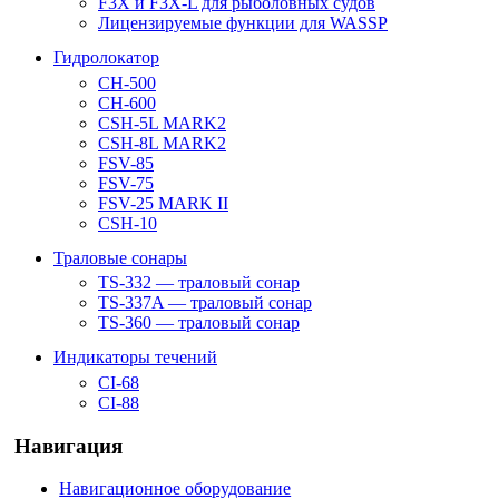
F3X и F3X-L для рыболовных судов
Лицензируемые функции для WASSP
Гидролокатор
CH-500
CH-600
CSH-5L MARK2
CSH-8L MARK2
FSV-85
FSV-75
FSV-25 MARK II
CSH-10
Траловые сонары
TS-332 — траловый сонар
TS-337A — траловый сонар
TS-360 — траловый сонар
Индикаторы течений
CI-68
CI-88
Навигация
Навигационное оборудование