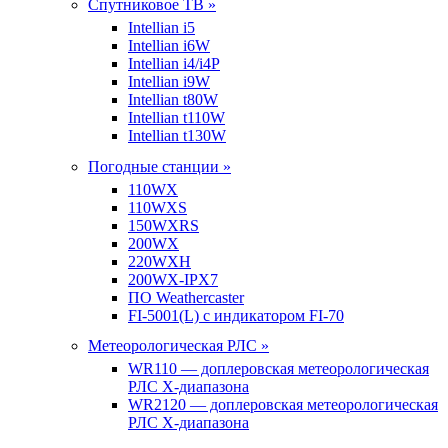
Спутниковое ТВ »
Intellian i5
Intellian i6W
Intellian i4/i4P
Intellian i9W
Intellian t80W
Intellian t110W
Intellian t130W
Погодные станции »
110WX
110WXS
150WXRS
200WX
220WXH
200WX-IPX7
ПО Weathercaster
FI-5001(L) с индикатором FI-70
Метеорологическая РЛС »
WR110 — доплеровская метеорологическая
РЛС X-диапазона
WR2120 — доплеровская метеорологическая
РЛС X-диапазона