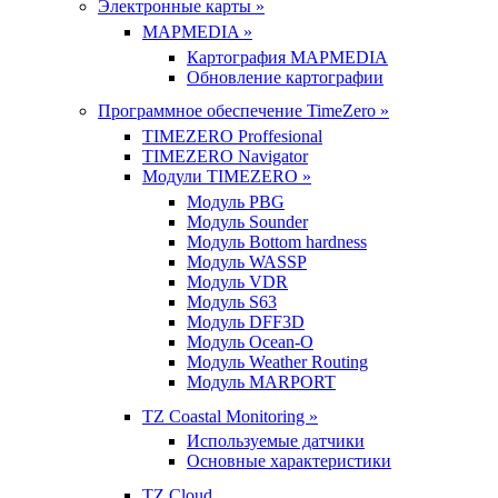
Электронные карты »
MAPMEDIA »
Картография MAPMEDIA
Обновление картографии
Программное обеспечение TimeZero »
TIMEZERO Proffesional
TIMEZERO Navigator
Модули TIMEZERO »
Модуль PBG
Модуль Sounder
Модуль Bottom hardness
Модуль WASSP
Модуль VDR
Модуль S63
Модуль DFF3D
Модуль Ocean-O
Модуль Weather Routing
Модуль MARPORT
TZ Coastal Monitoring »
Используемые датчики
Основные характеристики
TZ Cloud