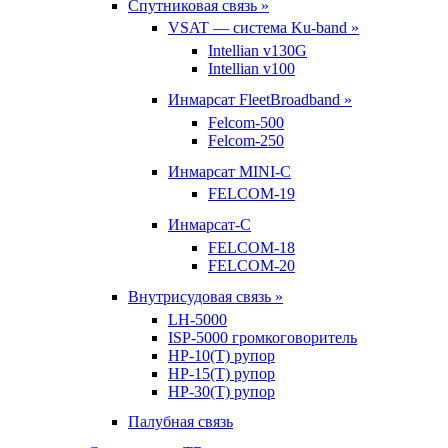
Спутниковая связь »
VSAT — система Ku-band »
Intellian v130G
Intellian v100
Инмарсат FleetBroadband »
Felcom-500
Felcom-250
Инмарсат MINI-C
FELCOM-19
Инмарсат-С
FELCOM-18
FELCOM-20
Внутрисудовая связь »
LH-5000
ISP-5000 громкоговоритель
HP-10(T) рупор
HP-15(T) рупор
HP-30(T) рупор
Палубная связь