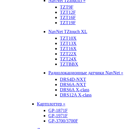
NavNet TZtouch3 »
TZT9F
TZT12F
TZT16F
TZT19F
NavNet TZtouch XL
TZT10X
TZT13X
TZT16X
TZT22X
TZT24X
TZTBBX
Радиолокационные датчики NavNet »
DRS4D-NXT
DRS6A-NXT
DRS6A X-class
DRS12A X-class
Картплоттер »
GP-1871F
GP-1971F
GP-3700/3700F