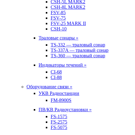
CSH-5L MARK2
CSH-8L MARK2
FSV-85
FSV-75
FSV-25 MARK II
CSH-10
Траловые сонары »
TS-332 — траловый сонар
TS-337A — траловый сонар
TS-360 — траловый сонар
Индикаторы течений »
CI-68
CI-88
Оборудование связи »
УКВ Радиостанции
FM-8900S
ПВ/КВ Радиоустановки »
FS-1575
FS-2575
FS-5075