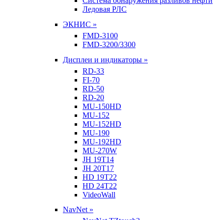
Система обнаружения разливов нефти
Ледовая РЛС
ЭКНИС »
FMD-3100
FMD-3200/3300
Дисплеи и индикаторы »
RD-33
FI-70
RD-50
RD-20
MU-150HD
MU-152
MU-152HD
MU-190
MU-192HD
MU-270W
JH 19T14
JH 20T17
HD 19T22
HD 24T22
VideoWall
NavNet »