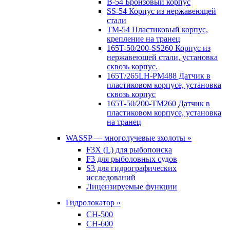
B-54 Бронзовый корпус
SS-54 Корпус из нержавеющей
стали
TM-54 Пластиковый корпус,
крепление на транец
165T-50/200-SS260 Корпус из
нержавеющей стали, установка
сквозь корпус.
165T/265LH-PM488 Датчик в
пластиковом корпусе, установка
сквозь корпус
165T-50/200-TM260 Датчик в
пластиковом корпусе, установка
на транец
WASSP — многолучевые эхолоты »
F3X (L) для рыбопоиска
F3 для рыболовных судов
S3 для гидрографических
исследований
Лицензируемые функции
Гидролокатор »
CH-500
CH-600