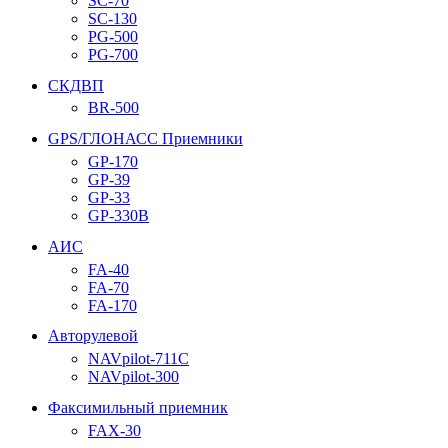
SC-70
SC-130
PG-500
PG-700
СКДВП
BR-500
GPS/ГЛОНАСС Приемники
GP-170
GP-39
GP-33
GP-330B
АИС
FA-40
FA-70
FA-170
Авторулевой
NAVpilot-711С
NAVpilot-300
Факсимильный приемник
FAX-30