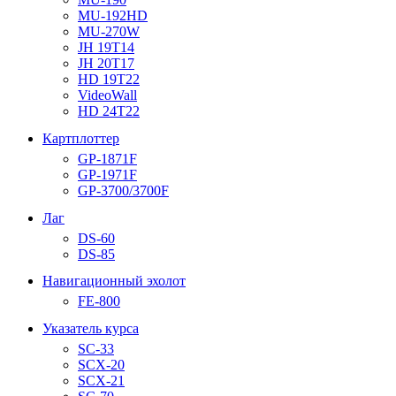
MU-192HD
MU-270W
JH 19T14
JH 20T17
HD 19T22
VideoWall
HD 24T22
Картплоттер
GP-1871F
GP-1971F
GP-3700/3700F
Лаг
DS-60
DS-85
Навигационный эхолот
FE-800
Указатель курса
SC-33
SCX-20
SCX-21