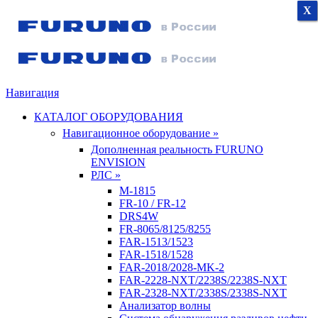
X
X
X
Навигация
КАТАЛОГ ОБОРУДОВАНИЯ
Навигационное оборудование »
Дополненная реальность FURUNO
ENVISION
РЛС »
M-1815
FR-10 / FR-12
DRS4W
FR-8065/8125/8255
FAR-1513/1523
FAR-1518/1528
FAR-2018/2028-MK-2
FAR-2228-NXT/2238S/2238S-NXT
FAR-2328-NXT/2338S/2338S-NXT
Анализатор волны