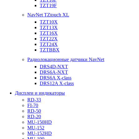
TZT19F
NavNet TZtouch XL
TZT10X
TZT13X
TZT16X
TZT22X
TZT24X
TZTBBX
Радиолокационные датчики NavNet
DRS4D-NXT
DRS6A-NXT
DRS6A X-class
DRS12A X-class
Дисплеи и индикаторы
RD-33
FI-70
RD-50
RD-20
MU-150HD
MU-152
MU-152HD
MU-190