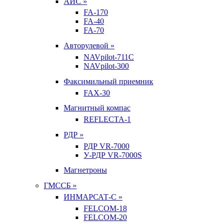
АИС »
FA-170
FA-40
FA-70
Авторулевой »
NAVpilot-711С
NAVpilot-300
Факсимильный приемник
FAX-30
Магнитный компас
REFLECTA-1
РДР »
РДР VR-7000
У-РДР VR-7000S
Магнетроны
ГМССБ »
ИНМАРСАТ-С »
FELCOM-18
FELCOM-20