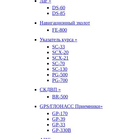
Лаг »
DS-60
DS-85
Навигационный эхолот
FE-800
Указатель курса »
SC-33
SCX-20
SCX-21
SC-70
SC-130
PG-500
PG-700
СКДВП »
BR-500
GPS/ГЛОНАСС Приемники»
GP-170
GP-39
GP-33
GP-330B