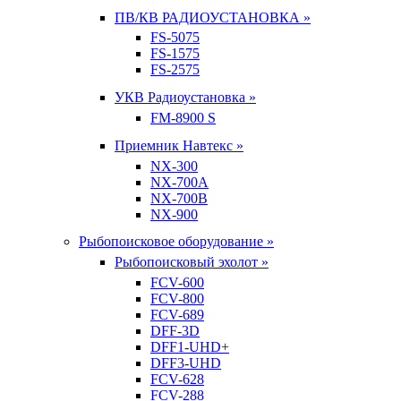
ПВ/КВ РАДИОУСТАНОВКА »
FS-5075
FS-1575
FS-2575
УКВ Радиоустановка »
FM-8900 S
Приемник Навтекс »
NX-300
NX-700A
NX-700B
NX-900
Рыбопоисковое оборудование »
Рыбопоисковый эхолот »
FCV-600
FCV-800
FCV-689
DFF-3D
DFF1-UHD+
DFF3-UHD
FCV-628
FCV-288