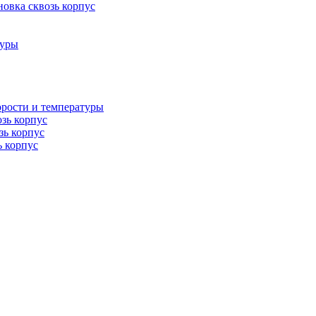
овка сквозь корпус
туры
орости и температуры
озь корпус
зь корпус
ь корпус