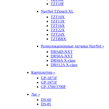
TZT19F
NavNet TZtouch XL
TZT10X
TZT13X
TZT16X
TZT22X
TZT24X
TZTBBX
Радиолокационные датчики NavNet »
DRS4D-NXT
DRS6A-NXT
DRS6A X-class
DRS12A X-class
Картплоттер »
GP-1871F
GP-1971F
GP-3700/3700F
Лаг »
DS-60
DS-85