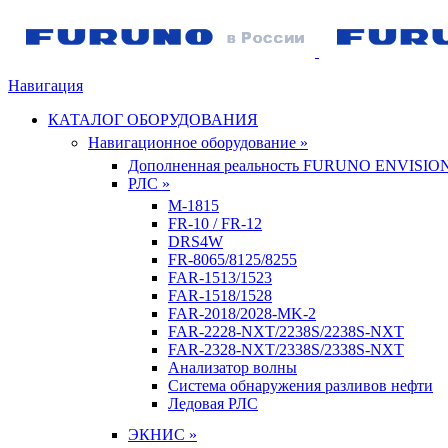
Навигация
КАТАЛОГ ОБОРУДОВАНИЯ
Навигационное оборудование »
Дополненная реальность FURUNO ENVISIO
РЛС »
M-1815
FR-10 / FR-12
DRS4W
FR-8065/8125/8255
FAR-1513/1523
FAR-1518/1528
FAR-2018/2028-MK-2
FAR-2228-NXT/2238S/2238S-NXT
FAR-2328-NXT/2338S/2338S-NXT
Анализатор волны
Система обнаружения разливов нефти
Ледовая РЛС
ЭКНИС »