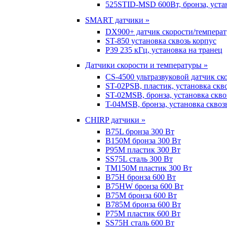
525STID-MSD 600Вт, бронза, устан
SMART датчики »
DX900+ датчик скорости/темпера
ST-850 установка сквозь корпус
P39 235 кГц, установка на транец
Датчики скорости и температуры »
CS-4500 ультразвуковой датчик ск
ST-02PSB, пластик, установка скв
ST-02MSB, бронза, установка скво
T-04MSB, бронза, установка сквоз
CHIRP датчики »
B75L бронза 300 Вт
B150M бронза 300 Вт
P95M пластик 300 Вт
SS75L сталь 300 Вт
TM150M пластик 300 Вт
B75H бронза 600 Вт
B75HW бронза 600 Вт
B75M бронза 600 Вт
B785M бронза 600 Вт
P75M пластик 600 Вт
SS75H сталь 600 Вт