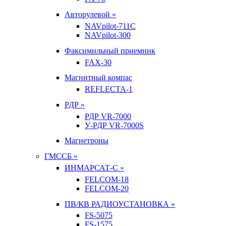
Авторулевой »
NAVpilot-711С
NAVpilot-300
Факсимильный приемник
FAX-30
Магнитный компас
REFLECTA-1
РДР »
РДР VR-7000
У-РДР VR-7000S
Магнетроны
ГМССБ »
ИНМАРСАТ-С »
FELCOM-18
FELCOM-20
ПВ/КВ РАДИОУСТАНОВКА »
FS-5075
FS-1575