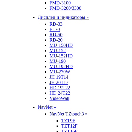
FMD-3100
FMD-3200/3300
Дисплеи и индикаторы »
RD-33
FI-70
RD-50
RD-20
MU-150HD
MU-152
MU-152HD
MU-190
MU-192HD
MU-270W
JH 19T14
JH 20T17
HD 19T22
HD 24T22
VideoWall
NavNet »
NavNet TZtouch3 »
TZT9F
TZT12F
TZT16F