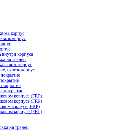
квозь корпус
сквозь корпус
корпус
орпус
а внутри корпуса
ка на транец
ка сквозь корпус
ие, сквозь корпус
е покрытие
 покрытие
е покрытие
ое покрытие
иковом корпусе (FRP)
иковом корпусе (FRP)
ковом корпусе (FRP)
иковом корпусе (FRP)
овка на транец