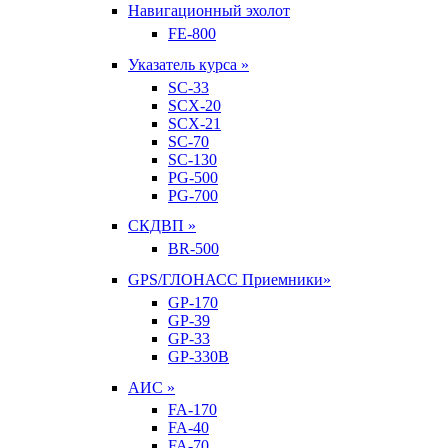
Навигационный эхолот
FE-800
Указатель курса »
SC-33
SCX-20
SCX-21
SC-70
SC-130
PG-500
PG-700
СКДВП »
BR-500
GPS/ГЛОНАСС Приемники»
GP-170
GP-39
GP-33
GP-330B
АИС »
FA-170
FA-40
FA-70