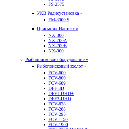
FS-2575
УКВ Радиоустановка »
FM-8900 S
Приемник Навтекс »
NX-300
NX-700A
NX-700B
NX-900
Рыбопоисковое оборудование »
Рыбопоисковый эхолот »
FCV-600
FCV-800
FCV-689
DFF-3D
DFF1-UHD+
DFF3-UHD
FCV-628
FCV-288
FCV-295
FCV-1150
FCV-1900