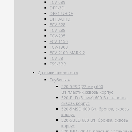
FCV-689
DFF-3D
DFF1-UHD+
DFF3-UHD
FCV-628
FCV-288
FCV-295
FCV-1150
FCV-1900
FCV-2100-MARK-2
FCV-38
FSS-3BB
Датчики эхолотов »
Глубины »
520-5PSD(22 мм) 600
Вт,пластик,сквозь корпус
520-PLD (51 мм) 600 Вт, пластик,
сквозь корпус
520-5MSD 600 Вт, бронза, сквозь
корпус
520-5BLD 600 Вт, бронза, сквозь
корпус
520-IHD 600Вт, пластик, установка