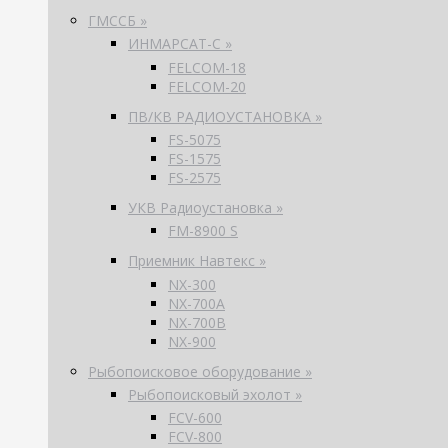
ГМССБ »
ИНМАРСАТ-С »
FELCOM-18
FELCOM-20
ПВ/КВ РАДИОУСТАНОВКА »
FS-5075
FS-1575
FS-2575
УКВ Радиоустановка »
FM-8900 S
Приемник Навтекс »
NX-300
NX-700A
NX-700B
NX-900
Рыбопоисковое оборудование »
Рыбопоисковый эхолот »
FCV-600
FCV-800