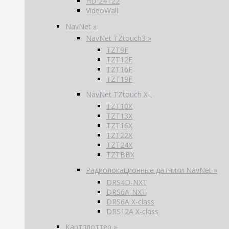
HD 24T22
VideoWall
NavNet »
NavNet TZtouch3 »
TZT9F
TZT12F
TZT16F
TZT19F
NavNet TZtouch XL
TZT10X
TZT13X
TZT16X
TZT22X
TZT24X
TZTBBX
Радиолокационные датчики NavNet »
DRS4D-NXT
DRS6A-NXT
DRS6A X-class
DRS12A X-class
Картплоттер »