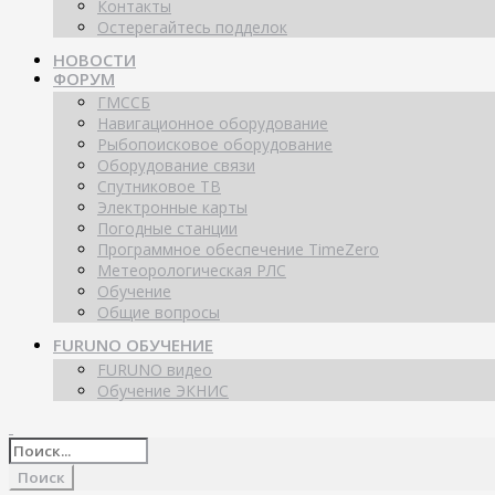
Контакты
Остерегайтесь подделок
НОВОСТИ
ФОРУМ
ГМССБ
Навигационное оборудование
Рыбопоисковое оборудование
Оборудование связи
Спутниковое ТВ
Электронные карты
Погодные станции
Программное обеспечение TimeZero
Метеорологическая РЛС
Обучение
Общие вопросы
FURUNO ОБУЧЕНИЕ
FURUNO видео
Обучение ЭКНИС