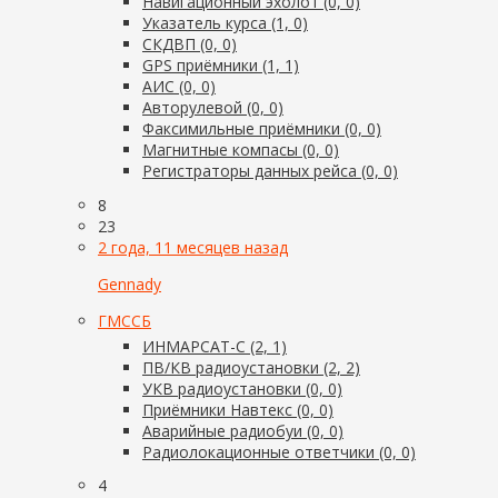
Навигационный эхолот (0, 0)
Указатель курса (1, 0)
СКДВП (0, 0)
GPS приёмники (1, 1)
АИС (0, 0)
Авторулевой (0, 0)
Факсимильные приёмники (0, 0)
Магнитные компасы (0, 0)
Регистраторы данных рейса (0, 0)
8
23
2 года, 11 месяцев назад
Gennady
ГМССБ
ИНМАРСАТ-С (2, 1)
ПВ/КВ радиоустановки (2, 2)
УКВ радиоустановки (0, 0)
Приёмники Навтекс (0, 0)
Аварийные радиобуи (0, 0)
Радиолокационные ответчики (0, 0)
4