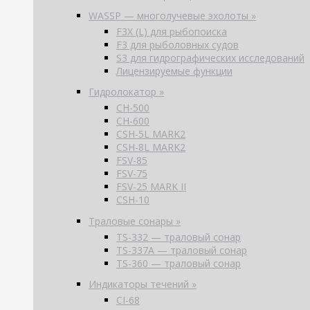
WASSP — многолучевые эхолоты »
F3X (L) для рыбопоиска
F3 для рыболовных судов
S3 для гидрографических исследований
Лицензируемые функции
Гидролокатор »
CH-500
CH-600
CSH-5L MARK2
CSH-8L MARK2
FSV-85
FSV-75
FSV-25 MARK II
CSH-10
Траловые сонары »
TS-332 — траловый сонар
TS-337A — траловый сонар
TS-360 — траловый сонар
Индикаторы течений »
CI-68