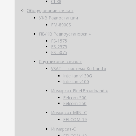
CI-88
Оборудование связи »
УКВ Радиостанции
FM-8900S
ПВ/КВ Радиоустановки »
FS-1575
FS-2575
FS-5075
Спутниковая связь »
VSAT — система Ku-band »
Intellian v130G
Intellian v100
Инмарсат FleetBroadband »
Felcom-500
Felcom-250
Инмарсат MINI-C
FELCOM-19
Инмарсат-С
FELCOM-18