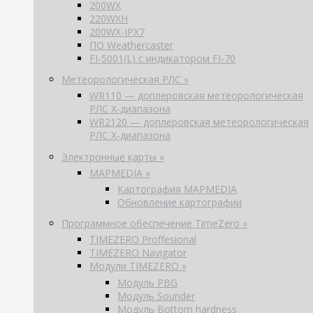
200WX
220WXH
200WX-IPX7
ПО Weathercaster
FI-5001(L) с индикатором FI-70
Метеорологическая РЛС »
WR110 — доплеровская метеорологическая
РЛС X-диапазона
WR2120 — доплеровская метеорологическая
РЛС X-диапазона
Электронные карты »
MAPMEDIA »
Картография MAPMEDIA
Обновление картографии
Программное обеспечение TimeZero »
TIMEZERO Proffesional
TIMEZERO Navigator
Модули TIMEZERO »
Модуль PBG
Модуль Sounder
Модуль Bottom hardness