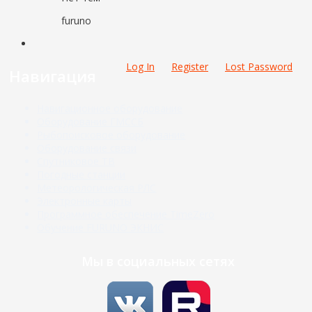
furuno
Log In
Register
Lost Password
Навигация
Навигационное оборудование
Оборудование ГМССБ
Рыбопоисковое оборудование
Оборудование связи
Спутниковое ТВ
Погодные станции
Метеорологическая РЛС
Электронные карты
Программное обеспечение TimeZero
Обучение FURUNO ЭКНИС
Мы в социальных сетях