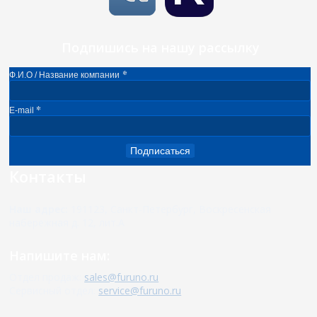
Подпишись на нашу рассылку
*
Ф.И.О / Название компании
*
E-mail
Подписаться
Контакты
Наш адрес:
191123, Санкт-Петербург, Воскресенская
набережная д. 12, лит.А
Напишите нам:
Отдел продаж:
sales@furuno.ru
Сервисный отдел:
service@furuno.ru