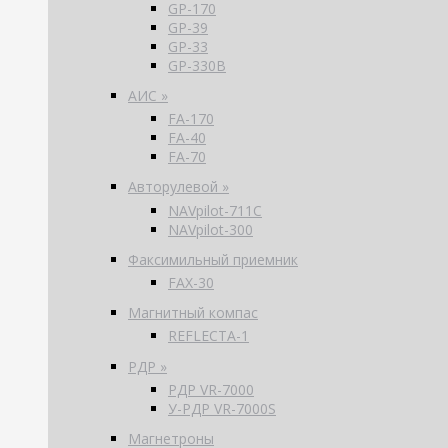
GP-170
GP-39
GP-33
GP-330B
АИС »
FA-170
FA-40
FA-70
Авторулевой »
NAVpilot-711С
NAVpilot-300
Факсимильный приемник
FAX-30
Магнитный компас
REFLECTA-1
РДР »
РДР VR-7000
У-РДР VR-7000S
Магнетроны