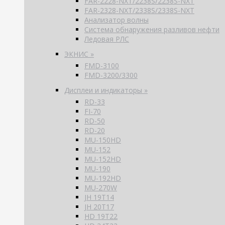
FAR-2228-NXT/2238S/2238S-NXT
FAR-2328-NXT/2338S/2338S-NXT
Анализатор волны
Система обнаружения разливов нефти
Ледовая РЛС
ЭКНИС »
FMD-3100
FMD-3200/3300
Дисплеи и индикаторы »
RD-33
FI-70
RD-50
RD-20
MU-150HD
MU-152
MU-152HD
MU-190
MU-192HD
MU-270W
JH 19T14
JH 20T17
HD 19T22