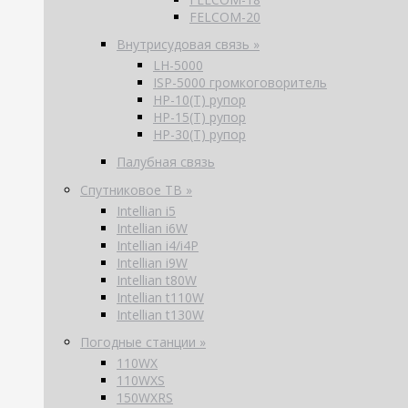
FELCOM-20
Внутрисудовая связь »
LH-5000
ISP-5000 громкоговоритель
HP-10(T) рупор
HP-15(T) рупор
HP-30(T) рупор
Палубная связь
Спутниковое ТВ »
Intellian i5
Intellian i6W
Intellian i4/i4P
Intellian i9W
Intellian t80W
Intellian t110W
Intellian t130W
Погодные станции »
110WX
110WXS
150WXRS