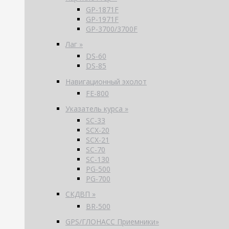
GP-1871F
GP-1971F
GP-3700/3700F
Лаг »
DS-60
DS-85
Навигационный эхолот
FE-800
Указатель курса »
SC-33
SCX-20
SCX-21
SC-70
SC-130
PG-500
PG-700
СКДВП »
BR-500
GPS/ГЛОНАСС Приемники»