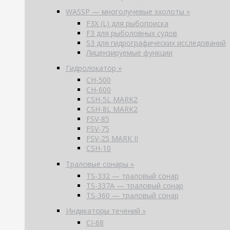
WASSP — многолучевые эхолоты »
F3X (L) для рыбопоиска
F3 для рыболовных судов
S3 для гидрографических исследований
Лицензируемые функции
Гидролокатор »
CH-500
CH-600
CSH-5L MARK2
CSH-8L MARK2
FSV-85
FSV-75
FSV-25 MARK II
CSH-10
Траловые сонары »
TS-332 — траловый сонар
TS-337A — траловый сонар
TS-360 — траловый сонар
Индикаторы течений »
CI-68