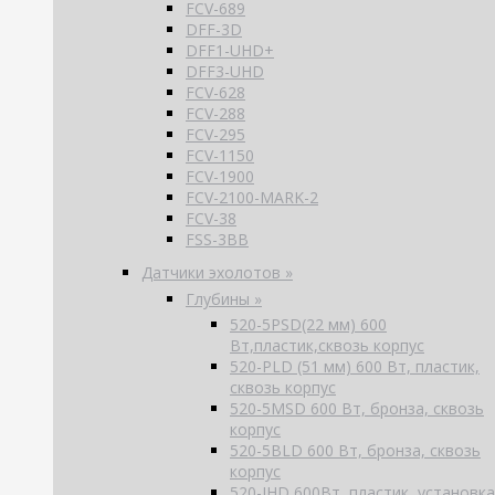
FCV-689
DFF-3D
DFF1-UHD+
DFF3-UHD
FCV-628
FCV-288
FCV-295
FCV-1150
FCV-1900
FCV-2100-MARK-2
FCV-38
FSS-3BB
Датчики эхолотов »
Глубины »
520-5PSD(22 мм) 600
Вт,пластик,сквозь корпус
520-PLD (51 мм) 600 Вт, пластик,
сквозь корпус
520-5MSD 600 Вт, бронза, сквозь
корпус
520-5BLD 600 Вт, бронза, сквозь
корпус
520-IHD 600Вт, пластик, установка