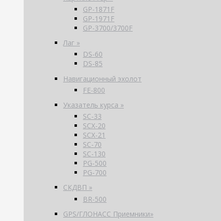
GP-1871F
GP-1971F
GP-3700/3700F
Лаг »
DS-60
DS-85
Навигационный эхолот
FE-800
Указатель курса »
SC-33
SCX-20
SCX-21
SC-70
SC-130
PG-500
PG-700
СКДВП »
BR-500
GPS/ГЛОНАСС Приемники»