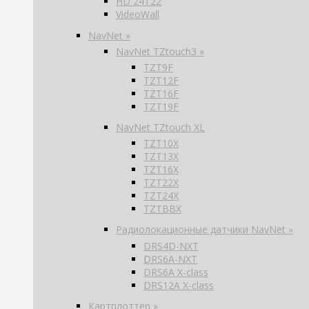
HD 24T22
VideoWall
NavNet »
NavNet TZtouch3 »
TZT9F
TZT12F
TZT16F
TZT19F
NavNet TZtouch XL
TZT10X
TZT13X
TZT16X
TZT22X
TZT24X
TZTBBX
Радиолокационные датчики NavNet »
DRS4D-NXT
DRS6A-NXT
DRS6A X-class
DRS12A X-class
Картплоттер »