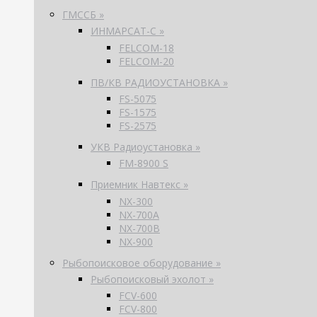
ГМССБ »
ИНМАРСАТ-С »
FELCOM-18
FELCOM-20
ПВ/КВ РАДИОУСТАНОВКА »
FS-5075
FS-1575
FS-2575
УКВ Радиоустановка »
FM-8900 S
Приемник Навтекс »
NX-300
NX-700A
NX-700B
NX-900
Рыбопоисковое оборудование »
Рыбопоисковый эхолот »
FCV-600
FCV-800