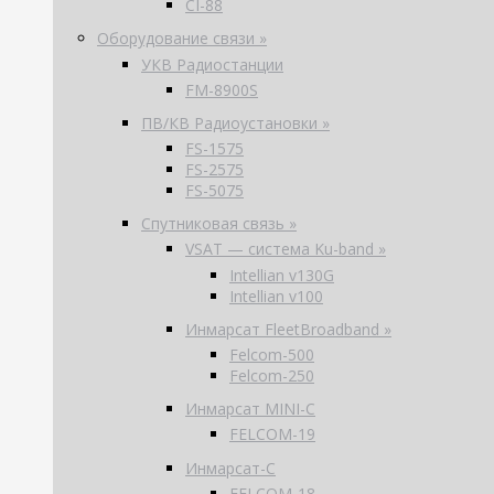
CI-88
Оборудование связи »
УКВ Радиостанции
FM-8900S
ПВ/КВ Радиоустановки »
FS-1575
FS-2575
FS-5075
Спутниковая связь »
VSAT — система Ku-band »
Intellian v130G
Intellian v100
Инмарсат FleetBroadband »
Felcom-500
Felcom-250
Инмарсат MINI-C
FELCOM-19
Инмарсат-С
FELCOM-18