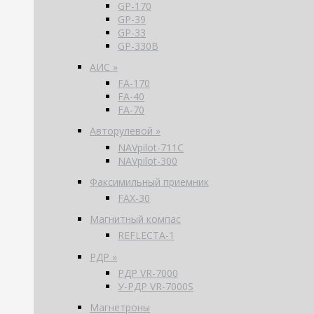
GP-170
GP-39
GP-33
GP-330B
АИС »
FA-170
FA-40
FA-70
Авторулевой »
NAVpilot-711С
NAVpilot-300
Факсимильный приемник
FAX-30
Магнитный компас
REFLECTA-1
РДР »
РДР VR-7000
У-РДР VR-7000S
Магнетроны