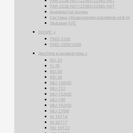
FAR-2228-NXT/2238S/2238S-NXT
FAR-2328-NXT/2338S/2338S-NXT
Анализатор волны
Система обнаружения разливов нефти
Ледовая РЛС
ЭКНИС »
FMD-3100
FMD-3200/3300
Дисплеи и индикаторы »
RD-33
FI-70
RD-50
RD-20
MU-150HD
MU-152
MU-152HD
MU-190
MU-192HD
MU-270W
JH 19T14
JH 20T17
HD 19T22