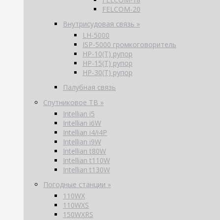
FELCOM-20
Внутрисудовая связь »
LH-5000
ISP-5000 громкоговоритель
HP-10(T) рупор
HP-15(T) рупор
HP-30(T) рупор
Палубная связь
Спутниковое ТВ »
Intellian i5
Intellian i6W
Intellian i4/i4P
Intellian i9W
Intellian t80W
Intellian t110W
Intellian t130W
Погодные станции »
110WX
110WXS
150WXRS