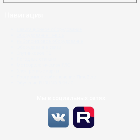
Навигация
Навигационное оборудование
Оборудование ГМССБ
Рыбопоисковое оборудование
Оборудование связи
Спутниковое ТВ
Погодные станции
Метеорологическая РЛС
Электронные карты
Программное обеспечение TimeZero
Обучение FURUNO ЭКНИС
Мы в социальных сетях