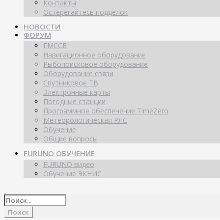
Контакты
Остерегайтесь подделок
НОВОСТИ
ФОРУМ
ГМССБ
Навигационное оборудование
Рыбопоисковое оборудование
Оборудование связи
Спутниковое ТВ
Электронные карты
Погодные станции
Программное обеспечение TimeZero
Метеорологическая РЛС
Обучение
Общие вопросы
FURUNO ОБУЧЕНИЕ
FURUNO видео
Обучение ЭКНИС