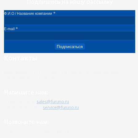
Подпишись на нашу рассылку
*
Ф.И.О / Название компании
*
E-mail
Подписаться
Контакты
Наш адрес:
191123, Санкт-Петербург, Воскресенская
набережная д. 12, лит.А
Напишите нам:
Отдел продаж:
sales@furuno.ru
Сервисный отдел:
service@furuno.ru
Позвоните нам:
8 (800) 222 70 25 (бесплатно по РФ)