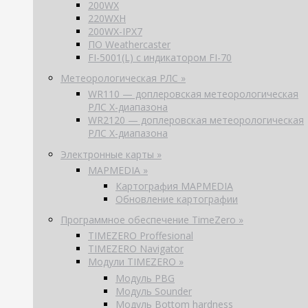
200WX
220WXH
200WX-IPX7
ПО Weathercaster
FI-5001(L) с индикатором FI-70
Метеорологическая РЛС »
WR110 — доплеровская метеорологическая
РЛС X-диапазона
WR2120 — доплеровская метеорологическая
РЛС X-диапазона
Электронные карты »
MAPMEDIA »
Картография MAPMEDIA
Обновление картографии
Программное обеспечение TimeZero »
TIMEZERO Proffesional
TIMEZERO Navigator
Модули TIMEZERO »
Модуль PBG
Модуль Sounder
Модуль Bottom hardness