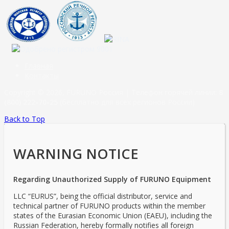
Главная
Контакты
Copyright © 2026, FURUNO Россия | Телефон горячей линии:
8
(800) 222-70-25
(бесплатно для всех регионов России)
Back to Top
WARNING NOTICE
Regarding Unauthorized Supply of FURUNO Equipment
LLC “EURUS”, being the official distributor, service and
technical partner of FURUNO products within the member
states of the Eurasian Economic Union (EAEU), including the
Russian Federation, hereby formally notifies all foreign