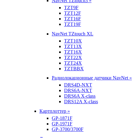
NavNet TZtouch3 »
TZT9F
TZT12F
TZT16F
TZT19F
NavNet TZtouch XL
TZT10X
TZT13X
TZT16X
TZT22X
TZT24X
TZTBBX
Радиолокационные датчики NavNet »
DRS4D-NXT
DRS6A-NXT
DRS6A X-class
DRS12A X-class
Картплоттер »
GP-1871F
GP-1971F
GP-3700/3700F