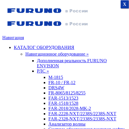
X
X
X
Навигация
КАТАЛОГ ОБОРУДОВАНИЯ
Навигационное оборудование »
Дополненная реальность FURUNO
ENVISION
РЛС »
M-1815
FR-10 / FR-12
DRS4W
FR-8065/8125/8255
FAR-1513/1523
FAR-1518/1528
FAR-2018/2028-MK-2
FAR-2228-NXT/2238S/2238S-NXT
FAR-2328-NXT/2338S/2338S-NXT
Анализатор волны