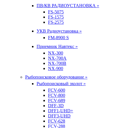
ПВ/КВ РАДИОУСТАНОВКА »
FS-5075
FS-1575
FS-2575
УКВ Радиоустановка »
FM-8900 S
Приемник Навтекс »
NX-300
NX-700A
NX-700B
NX-900
Рыбопоисковое оборудование »
Рыбопоисковый эхолот »
FCV-600
FCV-800
FCV-689
DFF-3D
DFF1-UHD+
DFF3-UHD
FCV-628
FCV-288