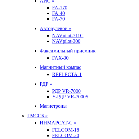
АИС »
FA-170
FA-40
FA-70
Авторулевой »
NAVpilot-711С
NAVpilot-300
Факсимильный приемник
FAX-30
Магнитный компас
REFLECTA-1
РДР »
РДР VR-7000
У-РДР VR-7000S
Магнетроны
ГМССБ »
ИНМАРСАТ-С »
FELCOM-18
FELCOM-20