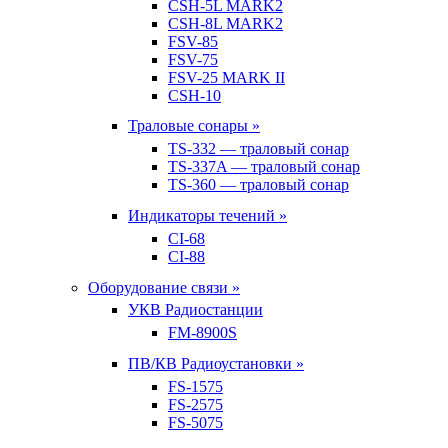
CSH-5L MARK2
CSH-8L MARK2
FSV-85
FSV-75
FSV-25 MARK II
CSH-10
Траловые сонары »
TS-332 — траловый сонар
TS-337A — траловый сонар
TS-360 — траловый сонар
Индикаторы течений »
CI-68
CI-88
Оборудование связи »
УКВ Радиостанции
FM-8900S
ПВ/КВ Радиоустановки »
FS-1575
FS-2575
FS-5075