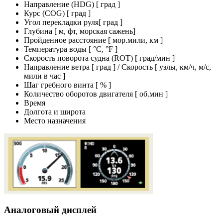
Направление (HDG) [ град ]
Курс (COG) [ град ]
Угол перекладки руля[ град ]
Глубина [ м, фт, морская сажень]
Пройденное расстояние [ мор.мили, км ]
Температура воды [ °C, °F ]
Скорость поворота судна (ROT) [ град/мин ]
Направление ветра [ град ] / Скорость [ узлы, км/ч, м/с,
мили в час ]
Шаг гребного винта [ % ]
Количество оборотов двигателя [ об.мин ]
Время
Долгота и широта
Место назначения
Аналоговый дисплей