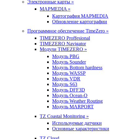
Электронные карты »
MAPMEDIA »
Картография MAPMEDIA
Обновление картографии
Программное обеспечение TimeZero »
TIMEZERO Proffesional
TIMEZERO Navigator
Модули TIMEZERO »
Модуль PBG
Модуль Sounder
Модуль Bottom hardness
Модуль WASSP
Модуль VDR
Модуль S63
Модуль DFF3D
Модуль Ocean-O
Модуль Weather Routing
Модуль MARPORT
TZ Coastal Monitoring »
Используемые датчики
Основные характеристики
TZ Cloud