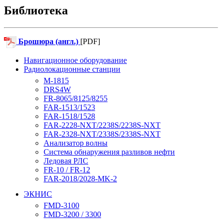
Библиотека
Брошюра (англ.)
[PDF]
Навигационное оборудование
Радиолокационные станции
M-1815
DRS4W
FR-8065/8125/8255
FAR-1513/1523
FAR-1518/1528
FAR-2228-NXT/2238S/2238S-NXT
FAR-2328-NXT/2338S/2338S-NXT
Анализатор волны
Система обнаружения разливов нефти
Ледовая РЛС
FR-10 / FR-12
FAR-2018/2028-MK-2
ЭКНИС
FMD-3100
FMD-3200 / 3300