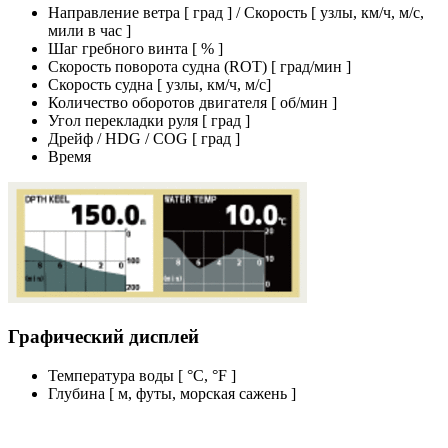
Направление ветра [ град ] / Скорость [ узлы, км/ч, м/с,
мили в час ]
Шаг гребного винта [ % ]
Скорость поворота судна (ROT) [ град/мин ]
Скорость судна [ узлы, км/ч, м/с]
Количество оборотов двигателя [ об/мин ]
Угол перекладки руля [ град ]
Дрейф / HDG / COG [ град ]
Время
Графический дисплей
Температура воды [ °C, °F ]
Глубина [ м, футы, морская сажень ]