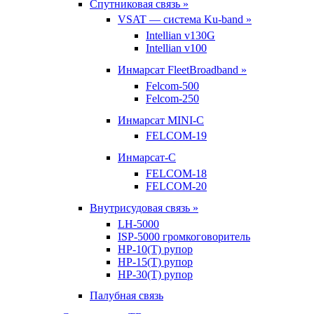
Спутниковая связь »
VSAT — система Ku-band »
Intellian v130G
Intellian v100
Инмарсат FleetBroadband »
Felcom-500
Felcom-250
Инмарсат MINI-C
FELCOM-19
Инмарсат-С
FELCOM-18
FELCOM-20
Внутрисудовая связь »
LH-5000
ISP-5000 громкоговоритель
HP-10(T) рупор
HP-15(T) рупор
HP-30(T) рупор
Палубная связь