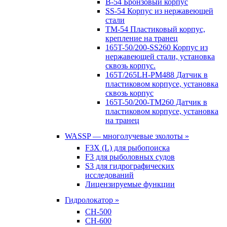
B-54 Бронзовый корпус
SS-54 Корпус из нержавеющей
стали
TM-54 Пластиковый корпус,
крепление на транец
165T-50/200-SS260 Корпус из
нержавеющей стали, установка
сквозь корпус.
165T/265LH-PM488 Датчик в
пластиковом корпусе, установка
сквозь корпус
165T-50/200-TM260 Датчик в
пластиковом корпусе, установка
на транец
WASSP — многолучевые эхолоты »
F3X (L) для рыбопоиска
F3 для рыболовных судов
S3 для гидрографических
исследований
Лицензируемые функции
Гидролокатор »
CH-500
CH-600