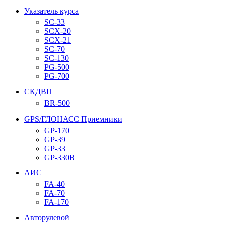
Указатель курса
SC-33
SCX-20
SCX-21
SC-70
SC-130
PG-500
PG-700
СКДВП
BR-500
GPS/ГЛОНАСС Приемники
GP-170
GP-39
GP-33
GP-330B
АИС
FA-40
FA-70
FA-170
Авторулевой