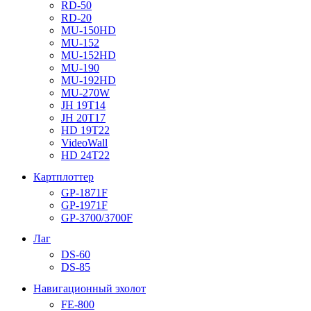
RD-50
RD-20
MU-150HD
MU-152
MU-152HD
MU-190
MU-192HD
MU-270W
JH 19T14
JH 20T17
HD 19T22
VideoWall
HD 24T22
Картплоттер
GP-1871F
GP-1971F
GP-3700/3700F
Лаг
DS-60
DS-85
Навигационный эхолот
FE-800