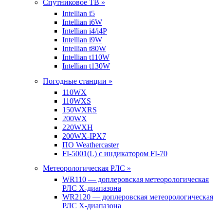
Спутниковое ТВ »
Intellian i5
Intellian i6W
Intellian i4/i4P
Intellian i9W
Intellian t80W
Intellian t110W
Intellian t130W
Погодные станции »
110WX
110WXS
150WXRS
200WX
220WXH
200WX-IPX7
ПО Weathercaster
FI-5001(L) с индикатором FI-70
Метеорологическая РЛС »
WR110 — доплеровская метеорологическая
РЛС X-диапазона
WR2120 — доплеровская метеорологическая
РЛС X-диапазона