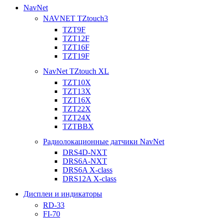
NavNet
NAVNET TZtouch3
TZT9F
TZT12F
TZT16F
TZT19F
NavNet TZtouch XL
TZT10X
TZT13X
TZT16X
TZT22X
TZT24X
TZTBBX
Радиолокационные датчики NavNet
DRS4D-NXT
DRS6A-NXT
DRS6A X-class
DRS12A X-class
Дисплеи и индикаторы
RD-33
FI-70