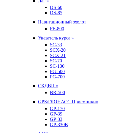
Лаг »
DS-60
DS-85
Навигационный эхолот
FE-800
Указатель курса »
SC-33
SCX-20
SCX-21
SC-70
SC-130
PG-500
PG-700
СКДВП »
BR-500
GPS/ГЛОНАСС Приемники»
GP-170
GP-39
GP-33
GP-330B