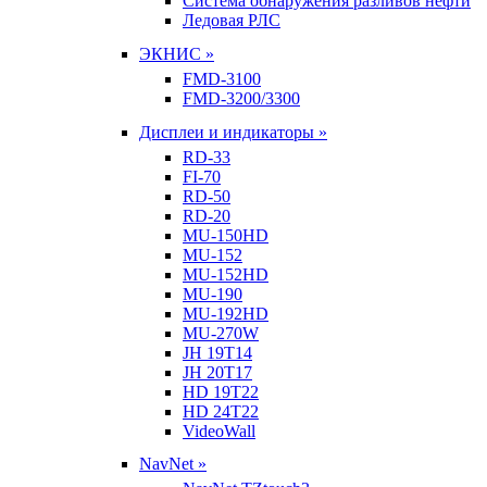
Система обнаружения разливов нефти
Ледовая РЛС
ЭКНИС »
FMD-3100
FMD-3200/3300
Дисплеи и индикаторы »
RD-33
FI-70
RD-50
RD-20
MU-150HD
MU-152
MU-152HD
MU-190
MU-192HD
MU-270W
JH 19T14
JH 20T17
HD 19T22
HD 24T22
VideoWall
NavNet »