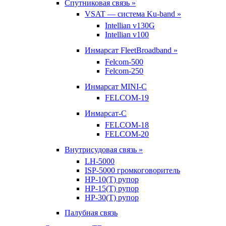
Спутниковая связь »
VSAT — система Ku-band »
Intellian v130G
Intellian v100
Инмарсат FleetBroadband »
Felcom-500
Felcom-250
Инмарсат MINI-C
FELCOM-19
Инмарсат-С
FELCOM-18
FELCOM-20
Внутрисудовая связь »
LH-5000
ISP-5000 громкоговоритель
HP-10(T) рупор
HP-15(T) рупор
HP-30(T) рупор
Палубная связь