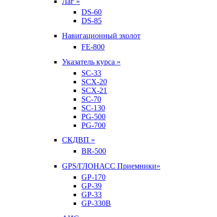
Лаг »
DS-60
DS-85
Навигационный эхолот
FE-800
Указатель курса »
SC-33
SCX-20
SCX-21
SC-70
SC-130
PG-500
PG-700
СКДВП »
BR-500
GPS/ГЛОНАСС Приемники»
GP-170
GP-39
GP-33
GP-330B