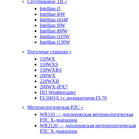
Спутниковое ТВ »
Intellian i5
Intellian i6W
Intellian i4/i4P
Intellian i9W
Intellian t80W
Intellian t110W
Intellian t130W
Погодные станции »
110WX
110WXS
150WXRS
200WX
220WXH
200WX-IPX7
ПО Weathercaster
FI-5001(L) с индикатором FI-70
Метеорологическая РЛС »
WR110 — доплеровская метеорологическая
РЛС X-диапазона
WR2120 — доплеровская метеорологическая
РЛС X-диапазона