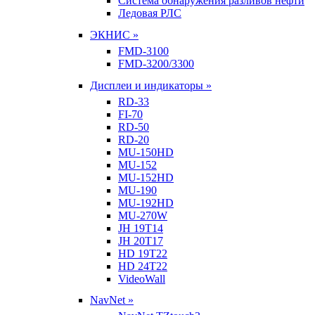
Система обнаружения разливов нефти
Ледовая РЛС
ЭКНИС »
FMD-3100
FMD-3200/3300
Дисплеи и индикаторы »
RD-33
FI-70
RD-50
RD-20
MU-150HD
MU-152
MU-152HD
MU-190
MU-192HD
MU-270W
JH 19T14
JH 20T17
HD 19T22
HD 24T22
VideoWall
NavNet »