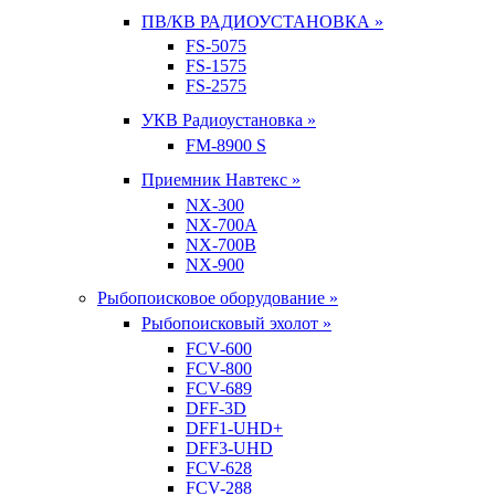
ПВ/КВ РАДИОУСТАНОВКА »
FS-5075
FS-1575
FS-2575
УКВ Радиоустановка »
FM-8900 S
Приемник Навтекс »
NX-300
NX-700A
NX-700B
NX-900
Рыбопоисковое оборудование »
Рыбопоисковый эхолот »
FCV-600
FCV-800
FCV-689
DFF-3D
DFF1-UHD+
DFF3-UHD
FCV-628
FCV-288