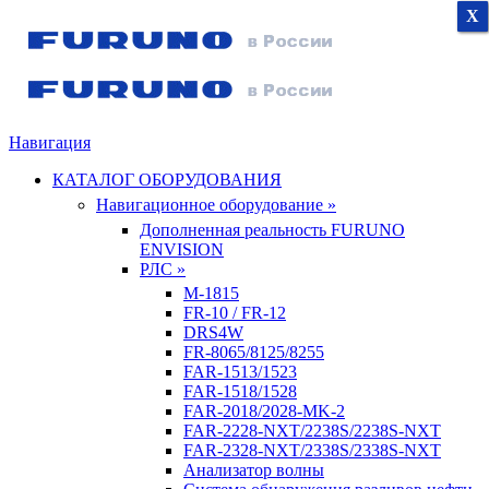
X
X
X
Навигация
КАТАЛОГ ОБОРУДОВАНИЯ
Навигационное оборудование »
Дополненная реальность FURUNO
ENVISION
РЛС »
M-1815
FR-10 / FR-12
DRS4W
FR-8065/8125/8255
FAR-1513/1523
FAR-1518/1528
FAR-2018/2028-MK-2
FAR-2228-NXT/2238S/2238S-NXT
FAR-2328-NXT/2338S/2338S-NXT
Анализатор волны