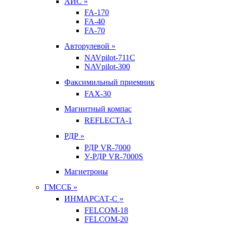
АИС »
FA-170
FA-40
FA-70
Авторулевой »
NAVpilot-711С
NAVpilot-300
Факсимильный приемник
FAX-30
Магнитный компас
REFLECTA-1
РДР »
РДР VR-7000
У-РДР VR-7000S
Магнетроны
ГМССБ »
ИНМАРСАТ-С »
FELCOM-18
FELCOM-20