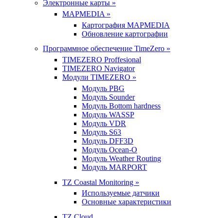
Электронные карты »
MAPMEDIA »
Картография MAPMEDIA
Обновление картографии
Программное обеспечение TimeZero »
TIMEZERO Proffesional
TIMEZERO Navigator
Модули TIMEZERO »
Модуль PBG
Модуль Sounder
Модуль Bottom hardness
Модуль WASSP
Модуль VDR
Модуль S63
Модуль DFF3D
Модуль Ocean-O
Модуль Weather Routing
Модуль MARPORT
TZ Coastal Monitoring »
Используемые датчики
Основные характеристики
TZ Cloud