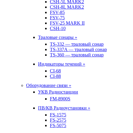
CSH-5L MARK2
CSH-8L MARK2
FSV-85
FSV-75
FSV-25 MARK II
CSH-10
Траловые сонары »
TS-332 — траловый сонар
TS-337A — траловый сонар
TS-360 — траловый сонар
Индикаторы течений »
CI-68
CI-88
Оборудование связи »
УКВ Радиостанции
FM-8900S
ПВ/КВ Радиоустановки »
FS-1575
FS-2575
FS-5075