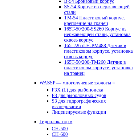
B-54 Бронзовый корпус
SS-54 Корпус из нержавеющей
стали
TM-54 Пластиковый корпус,
крепление на транец
165T-50/200-SS260 Корпус из
нержавеющей стали, установка
сквозь корпус.
165T/265LH-PM488 Датчик в
пластиковом корпусе, установка
сквозь корпус
165T-50/200-TM260 Датчик в
пластиковом корпусе, установка
на транец
WASSP — многолучевые эхолоты »
F3X (L) для рыбопоиска
F3 для рыболовных судов
S3 для гидрографических
исследований
Лицензируемые функции
Гидролокатор »
CH-500
CH-600