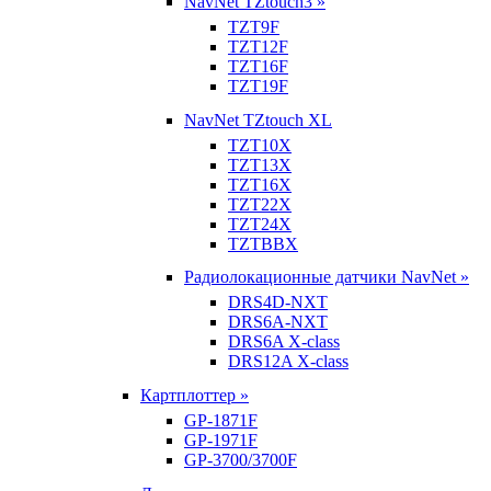
NavNet TZtouch3 »
TZT9F
TZT12F
TZT16F
TZT19F
NavNet TZtouch XL
TZT10X
TZT13X
TZT16X
TZT22X
TZT24X
TZTBBX
Радиолокационные датчики NavNet »
DRS4D-NXT
DRS6A-NXT
DRS6A X-class
DRS12A X-class
Картплоттер »
GP-1871F
GP-1971F
GP-3700/3700F