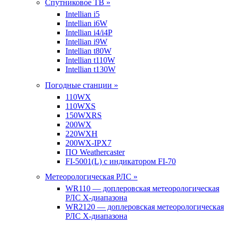
Спутниковое ТВ »
Intellian i5
Intellian i6W
Intellian i4/i4P
Intellian i9W
Intellian t80W
Intellian t110W
Intellian t130W
Погодные станции »
110WX
110WXS
150WXRS
200WX
220WXH
200WX-IPX7
ПО Weathercaster
FI-5001(L) с индикатором FI-70
Метеорологическая РЛС »
WR110 — доплеровская метеорологическая
РЛС X-диапазона
WR2120 — доплеровская метеорологическая
РЛС X-диапазона