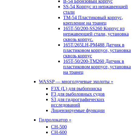
B-54 Бронзовый корпус
SS-54 Корпус из нержавеющей
стали
TM-54 Пластиковый корпус,
крепление на транец
165T-50/200-SS260 Корпус из
нержавеющей стали, установка
сквозь корпус.
165T/265LH-PM488 Датчик в
пластиковом корпусе, установка
сквозь корпус
165T-50/200-TM260 Датчик в
пластиковом корпусе, установка
на транец
WASSP — многолучевые эхолоты »
F3X (L) для рыбопоиска
F3 для рыболовных судов
S3 для гидрографических
исследований
Лицензируемые функции
Гидролокатор »
CH-500
CH-600