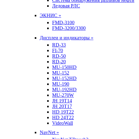
Система обнаружения разливов нефти
Ледовая РЛС
ЭКНИС »
FMD-3100
FMD-3200/3300
Дисплеи и индикаторы »
RD-33
FI-70
RD-50
RD-20
MU-150HD
MU-152
MU-152HD
MU-190
MU-192HD
MU-270W
JH 19T14
JH 20T17
HD 19T22
HD 24T22
VideoWall
NavNet »