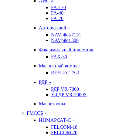
АИС »
FA-170
FA-40
FA-70
Авторулевой »
NAVpilot-711С
NAVpilot-300
Факсимильный приемник
FAX-30
Магнитный компас
REFLECTA-1
РДР »
РДР VR-7000
У-РДР VR-7000S
Магнетроны
ГМССБ »
ИНМАРСАТ-С »
FELCOM-18
FELCOM-20