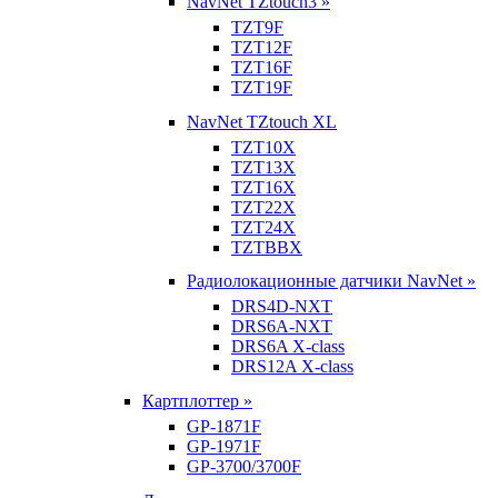
NavNet TZtouch3 »
TZT9F
TZT12F
TZT16F
TZT19F
NavNet TZtouch XL
TZT10X
TZT13X
TZT16X
TZT22X
TZT24X
TZTBBX
Радиолокационные датчики NavNet »
DRS4D-NXT
DRS6A-NXT
DRS6A X-class
DRS12A X-class
Картплоттер »
GP-1871F
GP-1971F
GP-3700/3700F