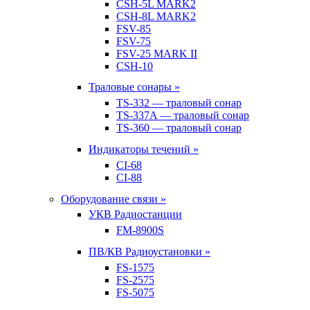
CSH-5L MARK2
CSH-8L MARK2
FSV-85
FSV-75
FSV-25 MARK II
CSH-10
Траловые сонары »
TS-332 — траловый сонар
TS-337A — траловый сонар
TS-360 — траловый сонар
Индикаторы течений »
CI-68
CI-88
Оборудование связи »
УКВ Радиостанции
FM-8900S
ПВ/КВ Радиоустановки »
FS-1575
FS-2575
FS-5075