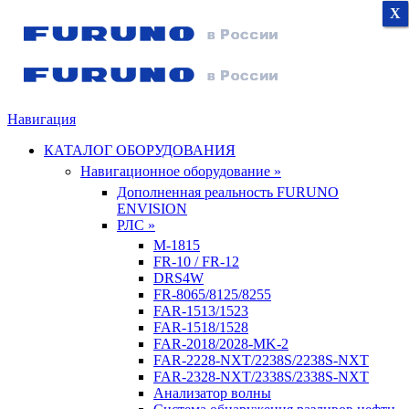
X
X
X
Навигация
КАТАЛОГ ОБОРУДОВАНИЯ
Навигационное оборудование »
Дополненная реальность FURUNO
ENVISION
РЛС »
M-1815
FR-10 / FR-12
DRS4W
FR-8065/8125/8255
FAR-1513/1523
FAR-1518/1528
FAR-2018/2028-MK-2
FAR-2228-NXT/2238S/2238S-NXT
FAR-2328-NXT/2338S/2338S-NXT
Анализатор волны