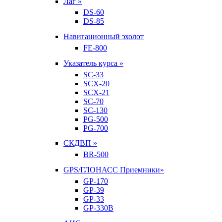
Лаг »
DS-60
DS-85
Навигационный эхолот
FE-800
Указатель курса »
SC-33
SCX-20
SCX-21
SC-70
SC-130
PG-500
PG-700
СКДВП »
BR-500
GPS/ГЛОНАСС Приемники»
GP-170
GP-39
GP-33
GP-330B