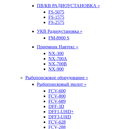
ПВ/КВ РАДИОУСТАНОВКА »
FS-5075
FS-1575
FS-2575
УКВ Радиоустановка »
FM-8900 S
Приемник Навтекс »
NX-300
NX-700A
NX-700B
NX-900
Рыбопоисковое оборудование »
Рыбопоисковый эхолот »
FCV-600
FCV-800
FCV-689
DFF-3D
DFF1-UHD+
DFF3-UHD
FCV-628
FCV-288