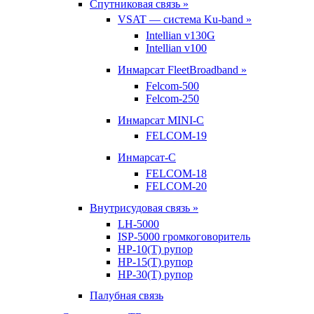
Спутниковая связь »
VSAT — система Ku-band »
Intellian v130G
Intellian v100
Инмарсат FleetBroadband »
Felcom-500
Felcom-250
Инмарсат MINI-C
FELCOM-19
Инмарсат-С
FELCOM-18
FELCOM-20
Внутрисудовая связь »
LH-5000
ISP-5000 громкоговоритель
HP-10(T) рупор
HP-15(T) рупор
HP-30(T) рупор
Палубная связь