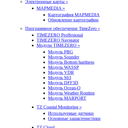
Электронные карты »
MAPMEDIA »
Картография MAPMEDIA
Обновление картографии
Программное обеспечение TimeZero »
TIMEZERO Proffesional
TIMEZERO Navigator
Модули TIMEZERO »
Модуль PBG
Модуль Sounder
Модуль Bottom hardness
Модуль WASSP
Модуль VDR
Модуль S63
Модуль DFF3D
Модуль Ocean-O
Модуль Weather Routing
Модуль MARPORT
TZ Coastal Monitoring »
Используемые датчики
Основные характеристики
TZ Cloud