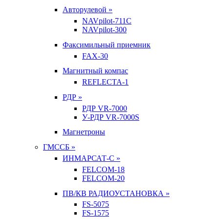
Авторулевой »
NAVpilot-711С
NAVpilot-300
Факсимильный приемник
FAX-30
Магнитный компас
REFLECTA-1
РДР »
РДР VR-7000
У-РДР VR-7000S
Магнетроны
ГМССБ »
ИНМАРСАТ-С »
FELCOM-18
FELCOM-20
ПВ/КВ РАДИОУСТАНОВКА »
FS-5075
FS-1575