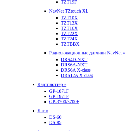
TZT19F
NavNet TZtouch XL
TZT10X
TZT13X
TZT16X
TZT22X
TZT24X
TZTBBX
Радиолокационные датчики NavNet »
DRS4D-NXT
DRS6A-NXT
DRS6A X-class
DRS12A X-class
Картплоттер »
GP-1871F
GP-1971F
GP-3700/3700F
Лаг »
DS-60
DS-85