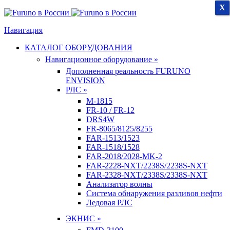
X
X
X
Навигация
КАТАЛОГ ОБОРУДОВАНИЯ
Навигационное оборудование »
Дополненная реальность FURUNO
ENVISION
РЛС »
M-1815
FR-10 / FR-12
DRS4W
FR-8065/8125/8255
FAR-1513/1523
FAR-1518/1528
FAR-2018/2028-MK-2
FAR-2228-NXT/2238S/2238S-NXT
FAR-2328-NXT/2338S/2338S-NXT
Анализатор волны
Система обнаружения разливов нефти
Ледовая РЛС
ЭКНИС »