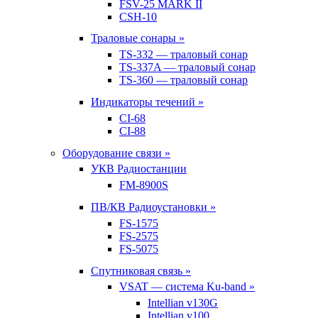
FSV-25 MARK II
CSH-10
Траловые сонары »
TS-332 — траловый сонар
TS-337A — траловый сонар
TS-360 — траловый сонар
Индикаторы течений »
CI-68
CI-88
Оборудование связи »
УКВ Радиостанции
FM-8900S
ПВ/КВ Радиоустановки »
FS-1575
FS-2575
FS-5075
Спутниковая связь »
VSAT — система Ku-band »
Intellian v130G
Intellian v100