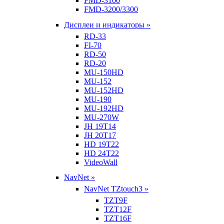
FMD-3100
FMD-3200/3300
Дисплеи и индикаторы »
RD-33
FI-70
RD-50
RD-20
MU-150HD
MU-152
MU-152HD
MU-190
MU-192HD
MU-270W
JH 19T14
JH 20T17
HD 19T22
HD 24T22
VideoWall
NavNet »
NavNet TZtouch3 »
TZT9F
TZT12F
TZT16F