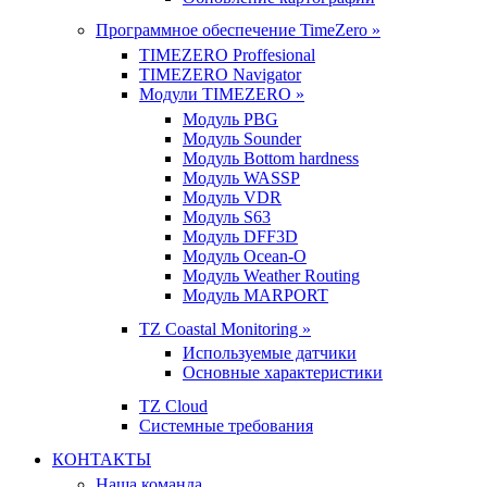
Программное обеспечение TimeZero »
TIMEZERO Proffesional
TIMEZERO Navigator
Модули TIMEZERO »
Модуль PBG
Модуль Sounder
Модуль Bottom hardness
Модуль WASSP
Модуль VDR
Модуль S63
Модуль DFF3D
Модуль Ocean-O
Модуль Weather Routing
Модуль MARPORT
TZ Coastal Monitoring »
Используемые датчики
Основные характеристики
TZ Cloud
Системные требования
КОНТАКТЫ
Наша команда