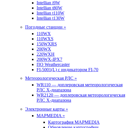
Intellian i9W
Intellian t80W
Intellian t110W
Intellian t130W
Погодные станции »
110WX
110WXS
150WXRS
200WX
220WXH
200WX-IPX7
ПО Weathercaster
FI-5001(L) с индикатором FI-70
Метеорологическая РЛС »
WR110 — доплеровская метеорологическая
РЛС X-диапазона
WR2120 — доплеровская метеорологическая
РЛС X-диапазона
Электронные карты »
MAPMEDIA »
Картография MAPMEDIA
Обновление картографии