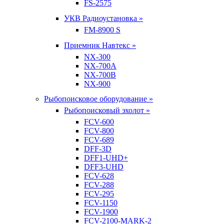
FS-2575
УКВ Радиоустановка »
FM-8900 S
Приемник Навтекс »
NX-300
NX-700A
NX-700B
NX-900
Рыбопоисковое оборудование »
Рыбопоисковый эхолот »
FCV-600
FCV-800
FCV-689
DFF-3D
DFF1-UHD+
DFF3-UHD
FCV-628
FCV-288
FCV-295
FCV-1150
FCV-1900
FCV-2100-MARK-2