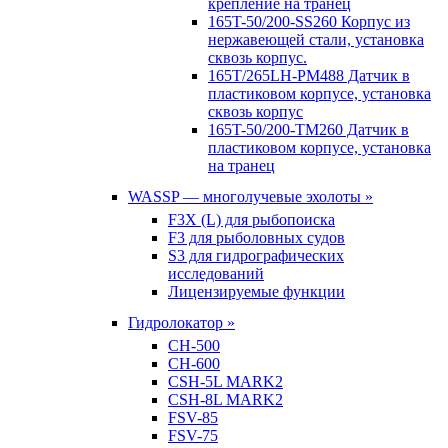
крепление на транец
165T-50/200-SS260 Корпус из
нержавеющей стали, установка
сквозь корпус.
165T/265LH-PM488 Датчик в
пластиковом корпусе, установка
сквозь корпус
165T-50/200-TM260 Датчик в
пластиковом корпусе, установка
на транец
WASSP — многолучевые эхолоты »
F3X (L) для рыбопоиска
F3 для рыболовных судов
S3 для гидрографических
исследований
Лицензируемые функции
Гидролокатор »
CH-500
CH-600
CSH-5L MARK2
CSH-8L MARK2
FSV-85
FSV-75