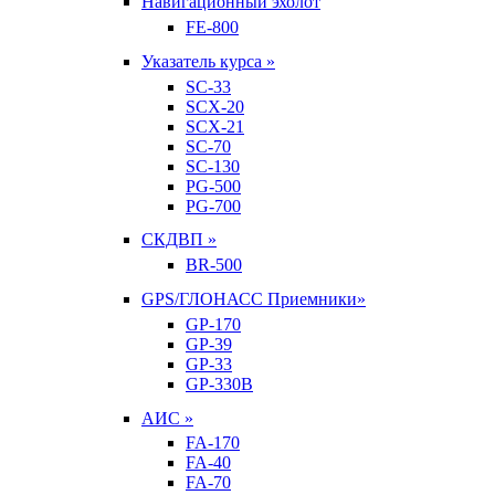
Навигационный эхолот
FE-800
Указатель курса »
SC-33
SCX-20
SCX-21
SC-70
SC-130
PG-500
PG-700
СКДВП »
BR-500
GPS/ГЛОНАСС Приемники»
GP-170
GP-39
GP-33
GP-330B
АИС »
FA-170
FA-40
FA-70