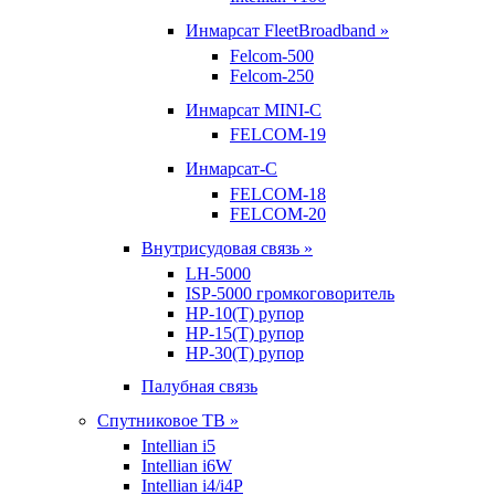
Инмарсат FleetBroadband »
Felcom-500
Felcom-250
Инмарсат MINI-C
FELCOM-19
Инмарсат-С
FELCOM-18
FELCOM-20
Внутрисудовая связь »
LH-5000
ISP-5000 громкоговоритель
HP-10(T) рупор
HP-15(T) рупор
HP-30(T) рупор
Палубная связь
Спутниковое ТВ »
Intellian i5
Intellian i6W
Intellian i4/i4P