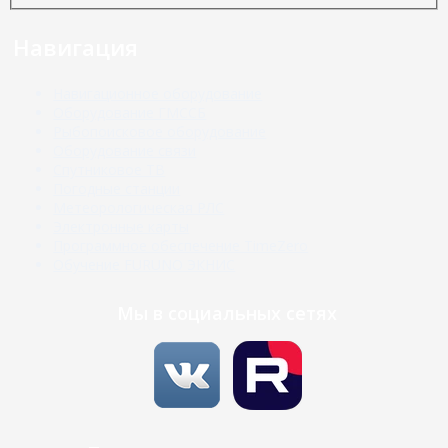
Навигация
Навигационное оборудование
Оборудование ГМССБ
Рыбопоисковое оборудование
Оборудование связи
Спутниковое ТВ
Погодные станции
Метеорологическая РЛС
Электронные карты
Программное обеспечение TimeZero
Обучение FURUNO ЭКНИС
Мы в социальных сетях