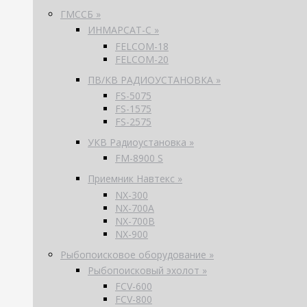
ГМССБ »
ИНМАРСАТ-С »
FELCOM-18
FELCOM-20
ПВ/КВ РАДИОУСТАНОВКА »
FS-5075
FS-1575
FS-2575
УКВ Радиоустановка »
FM-8900 S
Приемник Навтекс »
NX-300
NX-700A
NX-700B
NX-900
Рыбопоисковое оборудование »
Рыбопоисковый эхолот »
FCV-600
FCV-800