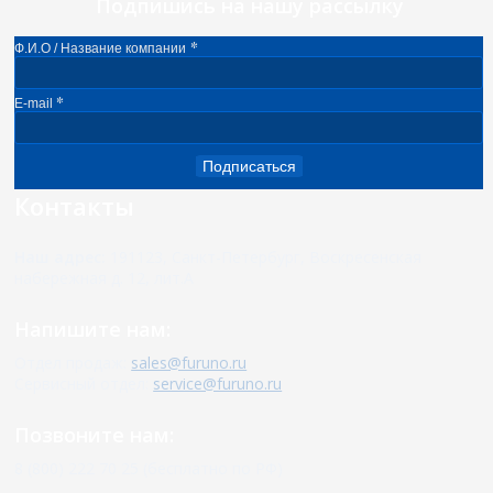
Подпишись на нашу рассылку
*
Ф.И.О / Название компании
*
E-mail
Подписаться
Контакты
Наш адрес:
191123, Санкт-Петербург, Воскресенская
набережная д. 12, лит.А
Напишите нам:
Отдел продаж:
sales@furuno.ru
Сервисный отдел:
service@furuno.ru
Позвоните нам:
8 (800) 222 70 25 (бесплатно по РФ)