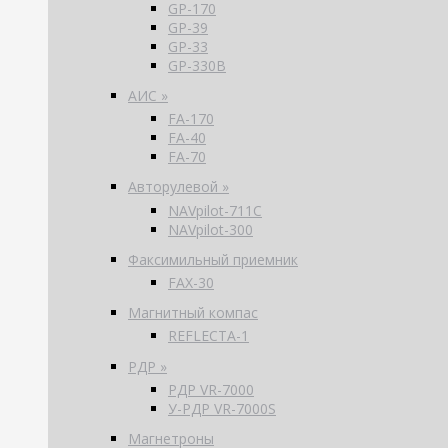
GP-170
GP-39
GP-33
GP-330B
АИС »
FA-170
FA-40
FA-70
Авторулевой »
NAVpilot-711С
NAVpilot-300
Факсимильный приемник
FAX-30
Магнитный компас
REFLECTA-1
РДР »
РДР VR-7000
У-РДР VR-7000S
Магнетроны