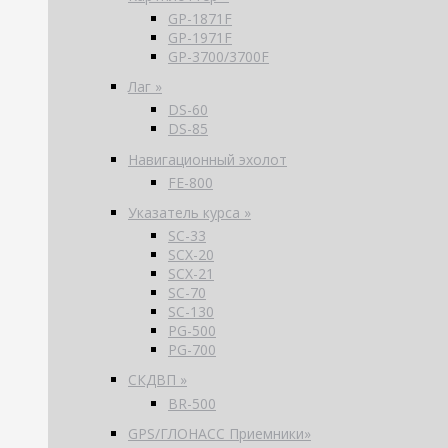
GP-1871F
GP-1971F
GP-3700/3700F
Лаг »
DS-60
DS-85
Навигационный эхолот
FE-800
Указатель курса »
SC-33
SCX-20
SCX-21
SC-70
SC-130
PG-500
PG-700
СКДВП »
BR-500
GPS/ГЛОНАСС Приемники»