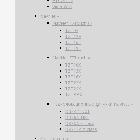
HD 24T22
VideoWall
NavNet »
NavNet TZtouch3 »
TZT9F
TZT12F
TZT16F
TZT19F
NavNet TZtouch XL
TZT10X
TZT13X
TZT16X
TZT22X
TZT24X
TZTBBX
Радиолокационные датчики NavNet »
DRS4D-NXT
DRS6A-NXT
DRS6A X-class
DRS12A X-class
Картплоттер »