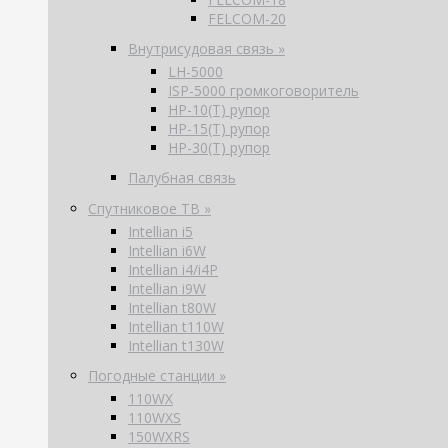
FELCOM-20
Внутрисудовая связь »
LH-5000
ISP-5000 громкоговоритель
HP-10(T) рупор
HP-15(T) рупор
HP-30(T) рупор
Палубная связь
Спутниковое ТВ »
Intellian i5
Intellian i6W
Intellian i4/i4P
Intellian i9W
Intellian t80W
Intellian t110W
Intellian t130W
Погодные станции »
110WX
110WXS
150WXRS