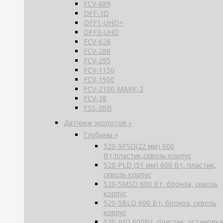
FCV-689
DFF-3D
DFF1-UHD+
DFF3-UHD
FCV-628
FCV-288
FCV-295
FCV-1150
FCV-1900
FCV-2100-MARK-2
FCV-38
FSS-3BB
Датчики эхолотов »
Глубины »
520-5PSD(22 мм) 600
Вт,пластик,сквозь корпус
520-PLD (51 мм) 600 Вт, пластик,
сквозь корпус
520-5MSD 600 Вт, бронза, сквозь
корпус
520-5BLD 600 Вт, бронза, сквозь
корпус
520-IHD 600Вт, пластик, установка