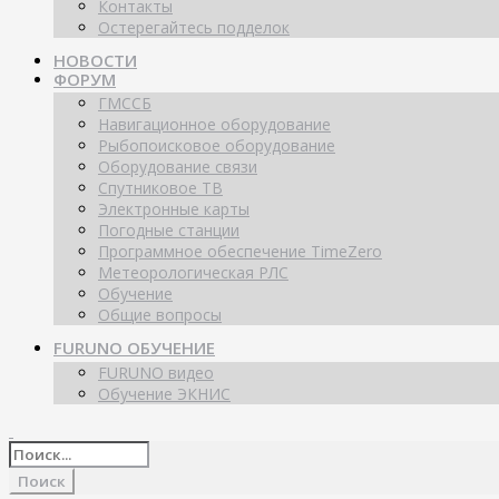
Контакты
Остерегайтесь подделок
НОВОСТИ
ФОРУМ
ГМССБ
Навигационное оборудование
Рыбопоисковое оборудование
Оборудование связи
Спутниковое ТВ
Электронные карты
Погодные станции
Программное обеспечение TimeZero
Метеорологическая РЛС
Обучение
Общие вопросы
FURUNO ОБУЧЕНИЕ
FURUNO видео
Обучение ЭКНИС