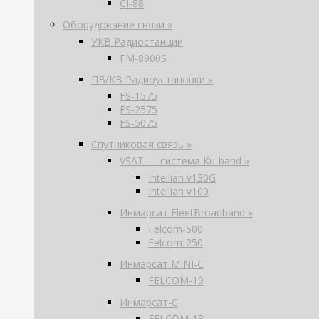
CI-88
Оборудование связи »
УКВ Радиостанции
FM-8900S
ПВ/КВ Радиоустановки »
FS-1575
FS-2575
FS-5075
Спутниковая связь »
VSAT — система Ku-band »
Intellian v130G
Intellian v100
Инмарсат FleetBroadband »
Felcom-500
Felcom-250
Инмарсат MINI-C
FELCOM-19
Инмарсат-С
FELCOM-18