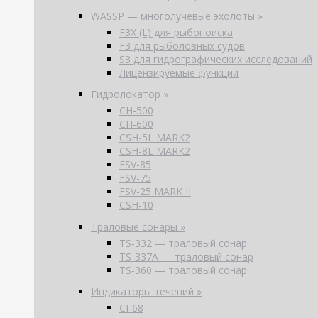
WASSP — многолучевые эхолоты »
F3X (L) для рыбопоиска
F3 для рыболовных судов
S3 для гидрографических исследований
Лицензируемые функции
Гидролокатор »
CH-500
CH-600
CSH-5L MARK2
CSH-8L MARK2
FSV-85
FSV-75
FSV-25 MARK II
CSH-10
Траловые сонары »
TS-332 — траловый сонар
TS-337A — траловый сонар
TS-360 — траловый сонар
Индикаторы течений »
CI-68