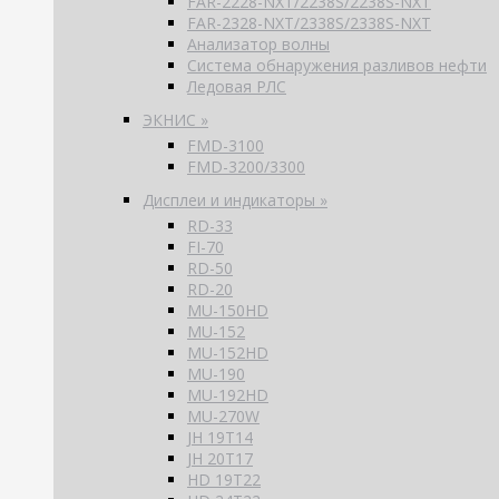
FAR-2228-NXT/2238S/2238S-NXT
FAR-2328-NXT/2338S/2338S-NXT
Анализатор волны
Система обнаружения разливов нефти
Ледовая РЛС
ЭКНИС »
FMD-3100
FMD-3200/3300
Дисплеи и индикаторы »
RD-33
FI-70
RD-50
RD-20
MU-150HD
MU-152
MU-152HD
MU-190
MU-192HD
MU-270W
JH 19T14
JH 20T17
HD 19T22