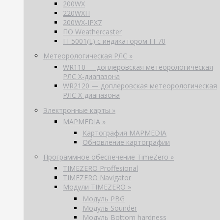
200WX
220WXH
200WX-IPX7
ПО Weathercaster
FI-5001(L) с индикатором FI-70
Метеорологическая РЛС »
WR110 — доплеровская метеорологическая
РЛС X-диапазона
WR2120 — доплеровская метеорологическая
РЛС X-диапазона
Электронные карты »
MAPMEDIA »
Картография MAPMEDIA
Обновление картографии
Программное обеспечение TimeZero »
TIMEZERO Proffesional
TIMEZERO Navigator
Модули TIMEZERO »
Модуль PBG
Модуль Sounder
Модуль Bottom hardness