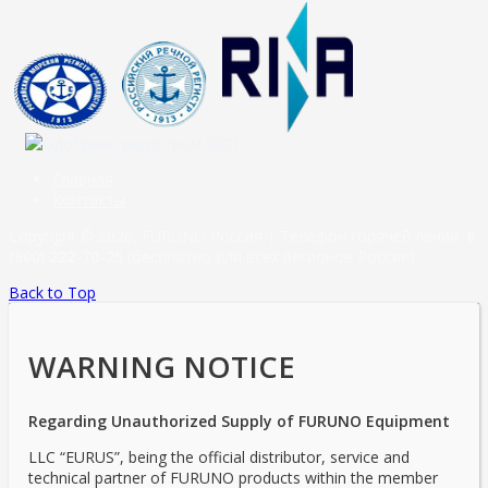
Главная
Контакты
Copyright © 2026, FURUNO Россия | Телефон горячей линии:
8
(800) 222-70-25
(бесплатно для всех регионов России)
Back to Top
WARNING NOTICE
Regarding Unauthorized Supply of FURUNO Equipment
LLC “EURUS”, being the official distributor, service and
technical partner of FURUNO products within the member