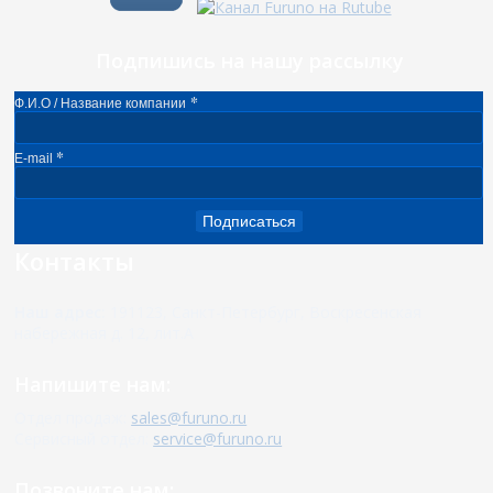
Подпишись на нашу рассылку
*
Ф.И.О / Название компании
*
E-mail
Подписаться
Контакты
Наш адрес:
191123, Санкт-Петербург, Воскресенская
набережная д. 12, лит.А
Напишите нам:
Отдел продаж:
sales@furuno.ru
Сервисный отдел:
service@furuno.ru
Позвоните нам: