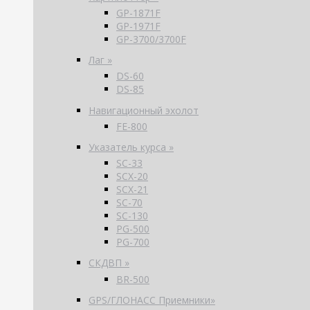
GP-1871F
GP-1971F
GP-3700/3700F
Лаг »
DS-60
DS-85
Навигационный эхолот
FE-800
Указатель курса »
SC-33
SCX-20
SCX-21
SC-70
SC-130
PG-500
PG-700
СКДВП »
BR-500
GPS/ГЛОНАСС Приемники»