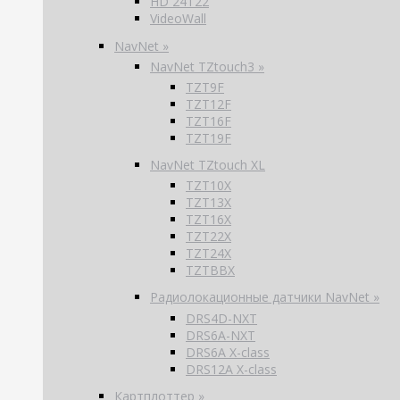
HD 24T22
VideoWall
NavNet »
NavNet TZtouch3 »
TZT9F
TZT12F
TZT16F
TZT19F
NavNet TZtouch XL
TZT10X
TZT13X
TZT16X
TZT22X
TZT24X
TZTBBX
Радиолокационные датчики NavNet »
DRS4D-NXT
DRS6A-NXT
DRS6A X-class
DRS12A X-class
Картплоттер »