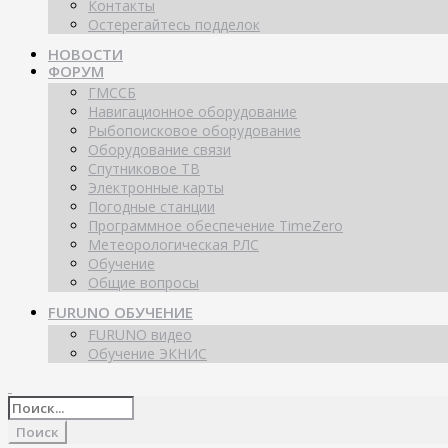
Контакты
Остерегайтесь подделок
НОВОСТИ
ФОРУМ
ГМССБ
Навигационное оборудование
Рыбопоисковое оборудование
Оборудование связи
Спутниковое ТВ
Электронные карты
Погодные станции
Программное обеспечение TimeZero
Метеорологическая РЛС
Обучение
Общие вопросы
FURUNO ОБУЧЕНИЕ
FURUNO видео
Обучение ЭКНИС