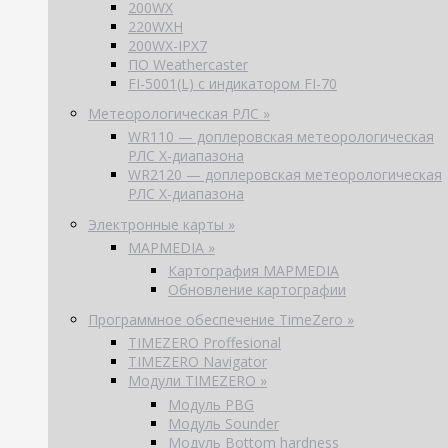
200WX
220WXH
200WX-IPX7
ПО Weathercaster
FI-5001(L) с индикатором FI-70
Метеорологическая РЛС »
WR110 — доплеровская метеорологическая
РЛС X-диапазона
WR2120 — доплеровская метеорологическая
РЛС X-диапазона
Электронные карты »
MAPMEDIA »
Картография MAPMEDIA
Обновление картографии
Программное обеспечение TimeZero »
TIMEZERO Proffesional
TIMEZERO Navigator
Модули TIMEZERO »
Модуль PBG
Модуль Sounder
Модуль Bottom hardness