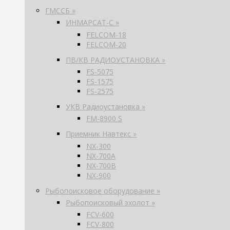
ГМССБ »
ИНМАРСАТ-С »
FELCOM-18
FELCOM-20
ПВ/КВ РАДИОУСТАНОВКА »
FS-5075
FS-1575
FS-2575
УКВ Радиоустановка »
FM-8900 S
Приемник Навтекс »
NX-300
NX-700A
NX-700B
NX-900
Рыбопоисковое оборудование »
Рыбопоисковый эхолот »
FCV-600
FCV-800