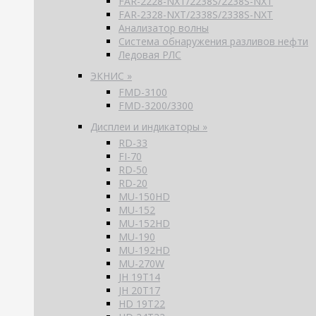
FAR-2228-NXT/2238S/2238S-NXT
FAR-2328-NXT/2338S/2338S-NXT
Анализатор волны
Система обнаружения разливов нефти
Ледовая РЛС
ЭКНИС »
FMD-3100
FMD-3200/3300
Дисплеи и индикаторы »
RD-33
FI-70
RD-50
RD-20
MU-150HD
MU-152
MU-152HD
MU-190
MU-192HD
MU-270W
JH 19T14
JH 20T17
HD 19T22