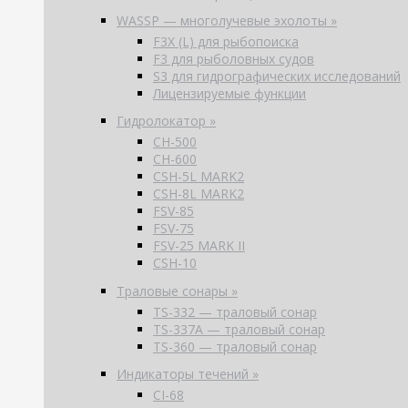
WASSP — многолучевые эхолоты »
F3X (L) для рыбопоиска
F3 для рыболовных судов
S3 для гидрографических исследований
Лицензируемые функции
Гидролокатор »
CH-500
CH-600
CSH-5L MARK2
CSH-8L MARK2
FSV-85
FSV-75
FSV-25 MARK II
CSH-10
Траловые сонары »
TS-332 — траловый сонар
TS-337A — траловый сонар
TS-360 — траловый сонар
Индикаторы течений »
CI-68