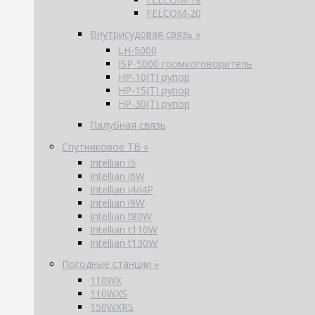
FELCOM-20
Внутрисудовая связь »
LH-5000
ISP-5000 громкоговоритель
HP-10(T) рупор
HP-15(T) рупор
HP-30(T) рупор
Палубная связь
Спутниковое ТВ »
Intellian i5
Intellian i6W
Intellian i4/i4P
Intellian i9W
Intellian t80W
Intellian t110W
Intellian t130W
Погодные станции »
110WX
110WXS
150WXRS