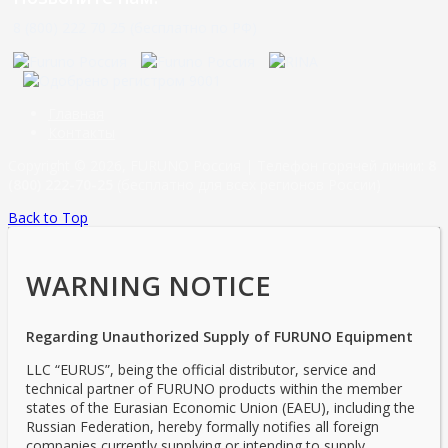
8 (800) 222 70 25 (бесплатно по РФ)
Главная
Контакты
Copyright © 2026, FURUNO Россия | Телефон горячей линии:
8
(800) 222-70-25
(бесплатно для всех регионов России)
Back to Top
WARNING NOTICE
Regarding Unauthorized Supply of FURUNO Equipment
LLC “EURUS”, being the official distributor, service and
technical partner of FURUNO products within the member
states of the Eurasian Economic Union (EAEU), including the
Russian Federation, hereby formally notifies all foreign
companies currently supplying or intending to supply