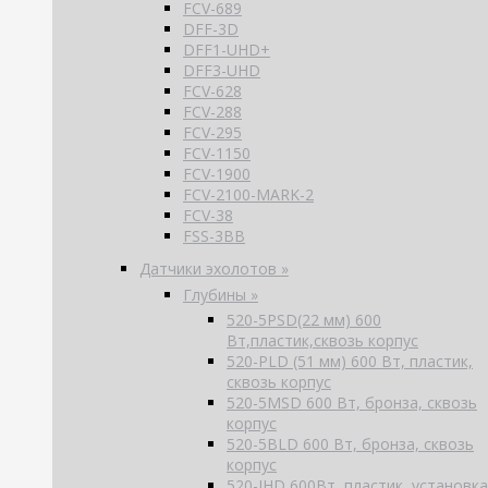
FCV-689
DFF-3D
DFF1-UHD+
DFF3-UHD
FCV-628
FCV-288
FCV-295
FCV-1150
FCV-1900
FCV-2100-MARK-2
FCV-38
FSS-3BB
Датчики эхолотов »
Глубины »
520-5PSD(22 мм) 600
Вт,пластик,сквозь корпус
520-PLD (51 мм) 600 Вт, пластик,
сквозь корпус
520-5MSD 600 Вт, бронза, сквозь
корпус
520-5BLD 600 Вт, бронза, сквозь
корпус
520-IHD 600Вт, пластик, установка