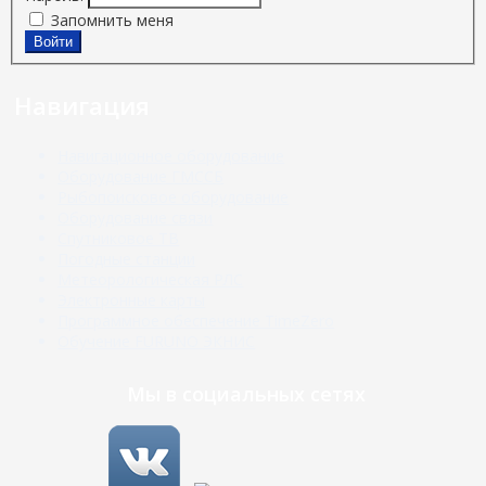
Запомнить меня
Войти
Навигация
Навигационное оборудование
Оборудование ГМССБ
Рыбопоисковое оборудование
Оборудование связи
Спутниковое ТВ
Погодные станции
Метеорологическая РЛС
Электронные карты
Программное обеспечение TimeZero
Обучение FURUNO ЭКНИС
Мы в социальных сетях