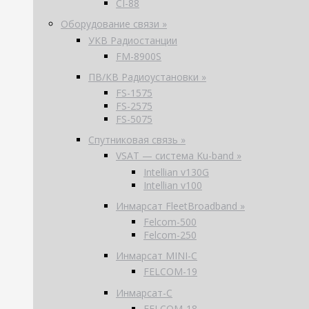
CI-88
Оборудование связи »
УКВ Радиостанции
FM-8900S
ПВ/КВ Радиоустановки »
FS-1575
FS-2575
FS-5075
Спутниковая связь »
VSAT — система Ku-band »
Intellian v130G
Intellian v100
Инмарсат FleetBroadband »
Felcom-500
Felcom-250
Инмарсат MINI-C
FELCOM-19
Инмарсат-С
FELCOM-18