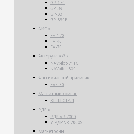
GP-170
GP-39
GP-33
GP-330B
АИС »
FA-170
FA-40
FA-70
Авторулевой »
NAVpilot-711С
NAVpilot-300
Факсимильный приемник
FAX-30
Магнитный компас
REFLECTA-1
РДР »
РДР VR-7000
У-РДР VR-7000S
Магнетроны