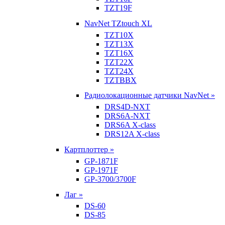
TZT19F
NavNet TZtouch XL
TZT10X
TZT13X
TZT16X
TZT22X
TZT24X
TZTBBX
Радиолокационные датчики NavNet »
DRS4D-NXT
DRS6A-NXT
DRS6A X-class
DRS12A X-class
Картплоттер »
GP-1871F
GP-1971F
GP-3700/3700F
Лаг »
DS-60
DS-85