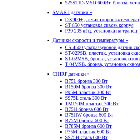
525STID-MSD 600Вт, бронза, устан
SMART датчики »
DX900+ датчик скорости/темпера
ST-850 установка сквозь корпус
P39 235 кГц, установка на транец
Датчики скорости и температуры »
CS-4500 ультразвуковой датчик ск
ST-02PSB, пластик, установка скв
ST-02MSB, бронза, установка скво
T-04MSB, бронза, установка сквоз
CHIRP датчики »
B75L бронза 300 Вт
B150M бронза 300 Вт
P95M пластик 300 Вт
SS75L сталь 300 Вт
TM150M пластик 300 Вт
B75H бронза 600 Вт
B75HW бронза 600 Вт
B75M бронза 600 Вт
B785M бронза 600 Вт
P75M пластик 600 Вт
SS75H сталь 600 Вт