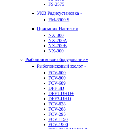
FS-2575
УКВ Радиоустановка »
FM-8900 S
Приемник Навтекс »
NX-300
NX-700A
NX-700B
NX-900
Рыбопоисковое оборудование »
Рыбопоисковый эхолот »
FCV-600
FCV-800
FCV-689
DFF-3D
DFF1-UHD+
DFF3-UHD
FCV-628
FCV-288
FCV-295
FCV-1150
FCV-1900