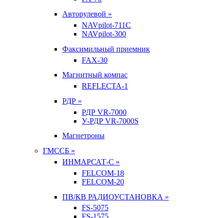
Авторулевой »
NAVpilot-711С
NAVpilot-300
Факсимильный приемник
FAX-30
Магнитный компас
REFLECTA-1
РДР »
РДР VR-7000
У-РДР VR-7000S
Магнетроны
ГМССБ »
ИНМАРСАТ-С »
FELCOM-18
FELCOM-20
ПВ/КВ РАДИОУСТАНОВКА »
FS-5075
FS-1575