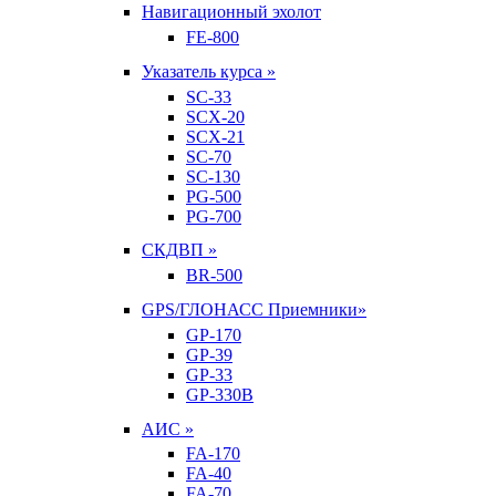
Навигационный эхолот
FE-800
Указатель курса »
SC-33
SCX-20
SCX-21
SC-70
SC-130
PG-500
PG-700
СКДВП »
BR-500
GPS/ГЛОНАСС Приемники»
GP-170
GP-39
GP-33
GP-330B
АИС »
FA-170
FA-40
FA-70