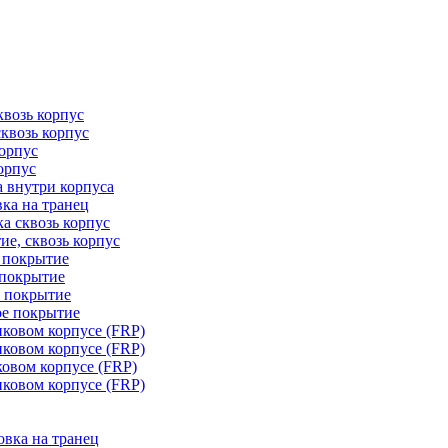
квозь корпус
сквозь корпус
корпус
орпус
а внутри корпуса
ка на транец
ка сквозь корпус
ие, сквозь корпус
е покрытие
 покрытие
е покрытие
ое покрытие
иковом корпусе (FRP)
иковом корпусе (FRP)
ковом корпусе (FRP)
иковом корпусе (FRP)
овка на транец