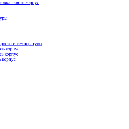
овка сквозь корпус
туры
орости и температуры
озь корпус
зь корпус
ь корпус