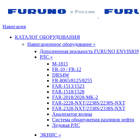
Навигация
КАТАЛОГ ОБОРУДОВАНИЯ
Навигационное оборудование »
Дополненная реальность FURUNO ENVISIO
РЛС »
M-1815
FR-10 / FR-12
DRS4W
FR-8065/8125/8255
FAR-1513/1523
FAR-1518/1528
FAR-2018/2028-MK-2
FAR-2228-NXT/2238S/2238S-NXT
FAR-2328-NXT/2338S/2338S-NXT
Анализатор волны
Система обнаружения разливов нефти
Ледовая РЛС
ЭКНИС »