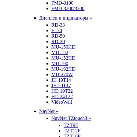
FMD-3100
FMD-3200/3300
Дисплеи и индикаторы »
RD-33
FI-70
RD-50
RD-20
MU-150HD
MU-152
MU-152HD
MU-190
MU-192HD
MU-270W
JH 19T14
JH 20T17
HD 19T22
HD 24T22
VideoWall
NavNet »
NavNet TZtouch3 »
TZT9F
TZT12F
TZT16F