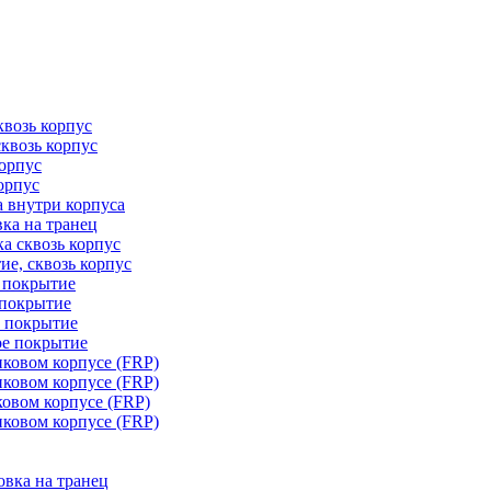
квозь корпус
сквозь корпус
корпус
орпус
а внутри корпуса
ка на транец
ка сквозь корпус
ие, сквозь корпус
е покрытие
 покрытие
е покрытие
ое покрытие
иковом корпусе (FRP)
иковом корпусе (FRP)
ковом корпусе (FRP)
иковом корпусе (FRP)
овка на транец