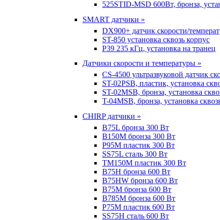
525STID-MSD 600Вт, бронза, устан
SMART датчики »
DX900+ датчик скорости/темпера
ST-850 установка сквозь корпус
P39 235 кГц, установка на транец
Датчики скорости и температуры »
CS-4500 ультразвуковой датчик ск
ST-02PSB, пластик, установка скв
ST-02MSB, бронза, установка скво
T-04MSB, бронза, установка сквоз
CHIRP датчики »
B75L бронза 300 Вт
B150M бронза 300 Вт
P95M пластик 300 Вт
SS75L сталь 300 Вт
TM150M пластик 300 Вт
B75H бронза 600 Вт
B75HW бронза 600 Вт
B75M бронза 600 Вт
B785M бронза 600 Вт
P75M пластик 600 Вт
SS75H сталь 600 Вт