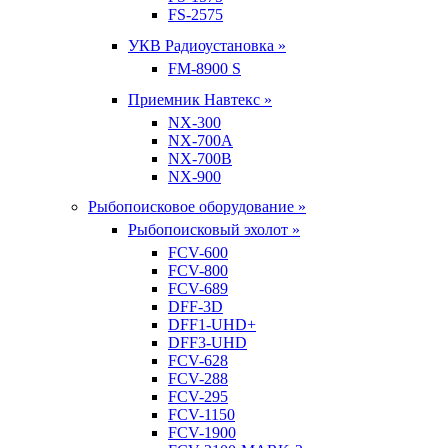
FS-2575
УКВ Радиоустановка »
FM-8900 S
Приемник Навтекс »
NX-300
NX-700A
NX-700B
NX-900
Рыбопоисковое оборудование »
Рыбопоисковый эхолот »
FCV-600
FCV-800
FCV-689
DFF-3D
DFF1-UHD+
DFF3-UHD
FCV-628
FCV-288
FCV-295
FCV-1150
FCV-1900