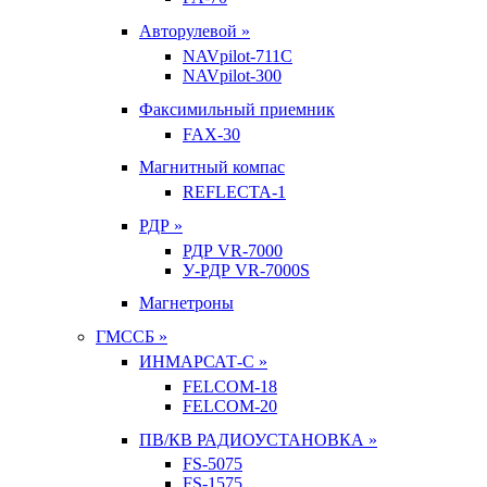
Авторулевой »
NAVpilot-711С
NAVpilot-300
Факсимильный приемник
FAX-30
Магнитный компас
REFLECTA-1
РДР »
РДР VR-7000
У-РДР VR-7000S
Магнетроны
ГМССБ »
ИНМАРСАТ-С »
FELCOM-18
FELCOM-20
ПВ/КВ РАДИОУСТАНОВКА »
FS-5075
FS-1575