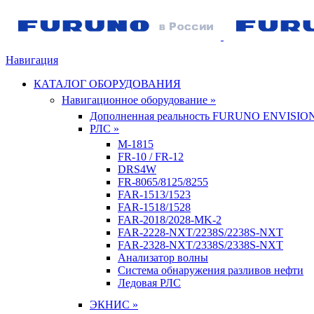
Навигация
КАТАЛОГ ОБОРУДОВАНИЯ
Навигационное оборудование »
Дополненная реальность FURUNO ENVISIO
РЛС »
M-1815
FR-10 / FR-12
DRS4W
FR-8065/8125/8255
FAR-1513/1523
FAR-1518/1528
FAR-2018/2028-MK-2
FAR-2228-NXT/2238S/2238S-NXT
FAR-2328-NXT/2338S/2338S-NXT
Анализатор волны
Система обнаружения разливов нефти
Ледовая РЛС
ЭКНИС »