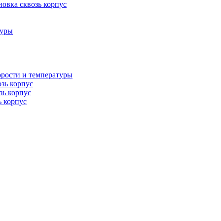
овка сквозь корпус
туры
орости и температуры
озь корпус
зь корпус
ь корпус