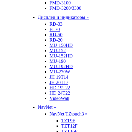
FMD-3100
FMD-3200/3300
Дисплеи и индикаторы »
RD-33
FI-70
RD-50
RD-20
MU-150HD
MU-152
MU-152HD
MU-190
MU-192HD
MU-270W
JH 19T14
JH 20T17
HD 19T22
HD 24T22
VideoWall
NavNet »
NavNet TZtouch3 »
TZT9F
TZT12F
TZT16F