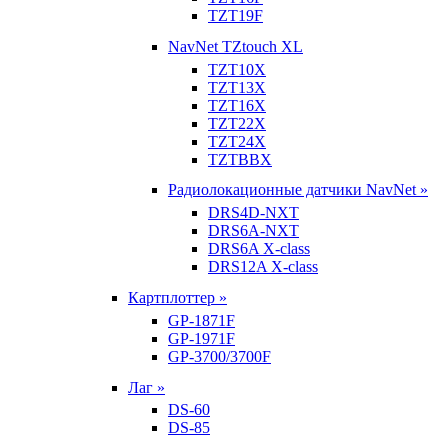
TZT19F
NavNet TZtouch XL
TZT10X
TZT13X
TZT16X
TZT22X
TZT24X
TZTBBX
Радиолокационные датчики NavNet »
DRS4D-NXT
DRS6A-NXT
DRS6A X-class
DRS12A X-class
Картплоттер »
GP-1871F
GP-1971F
GP-3700/3700F
Лаг »
DS-60
DS-85