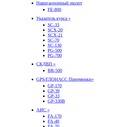
Навигационный эхолот
FE-800
Указатель курса »
SC-33
SCX-20
SCX-21
SC-70
SC-130
PG-500
PG-700
СКДВП »
BR-500
GPS/ГЛОНАСС Приемники»
GP-170
GP-39
GP-33
GP-330B
АИС »
FA-170
FA-40
FA-70