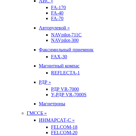
АИС »
FA-170
FA-40
FA-70
Авторулевой »
NAVpilot-711С
NAVpilot-300
Факсимильный приемник
FAX-30
Магнитный компас
REFLECTA-1
РДР »
РДР VR-7000
У-РДР VR-7000S
Магнетроны
ГМССБ »
ИНМАРСАТ-С »
FELCOM-18
FELCOM-20