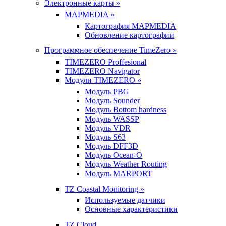
Электронные карты »
MAPMEDIA »
Картография MAPMEDIA
Обновление картографии
Программное обеспечение TimeZero »
TIMEZERO Proffesional
TIMEZERO Navigator
Модули TIMEZERO »
Модуль PBG
Модуль Sounder
Модуль Bottom hardness
Модуль WASSP
Модуль VDR
Модуль S63
Модуль DFF3D
Модуль Ocean-O
Модуль Weather Routing
Модуль MARPORT
TZ Coastal Monitoring »
Используемые датчики
Основные характеристики
TZ Cloud