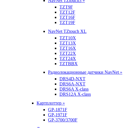
NavNet TZtouch3 »
TZT9F
TZT12F
TZT16F
TZT19F
NavNet TZtouch XL
TZT10X
TZT13X
TZT16X
TZT22X
TZT24X
TZTBBX
Радиолокационные датчики NavNet »
DRS4D-NXT
DRS6A-NXT
DRS6A X-class
DRS12A X-class
Картплоттер »
GP-1871F
GP-1971F
GP-3700/3700F