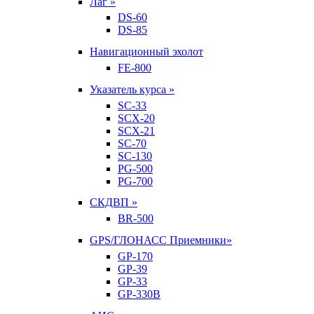
Лаг »
DS-60
DS-85
Навигационный эхолот
FE-800
Указатель курса »
SC-33
SCX-20
SCX-21
SC-70
SC-130
PG-500
PG-700
СКДВП »
BR-500
GPS/ГЛОНАСС Приемники»
GP-170
GP-39
GP-33
GP-330B