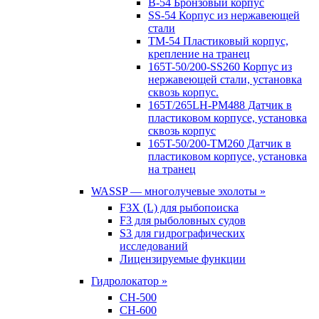
B-54 Бронзовый корпус
SS-54 Корпус из нержавеющей
стали
TM-54 Пластиковый корпус,
крепление на транец
165T-50/200-SS260 Корпус из
нержавеющей стали, установка
сквозь корпус.
165T/265LH-PM488 Датчик в
пластиковом корпусе, установка
сквозь корпус
165T-50/200-TM260 Датчик в
пластиковом корпусе, установка
на транец
WASSP — многолучевые эхолоты »
F3X (L) для рыбопоиска
F3 для рыболовных судов
S3 для гидрографических
исследований
Лицензируемые функции
Гидролокатор »
CH-500
CH-600