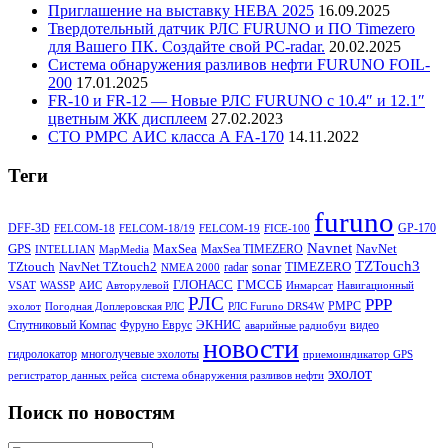
Приглашение на выставку НЕВА 2025
16.09.2025
Твердотельный датчик РЛС FURUNO и ПО Timezero
для Вашего ПК. Создайте свой PC-radar.
20.02.2025
Система обнаружения разливов нефти FURUNO FOIL-
200
17.01.2025
FR-10 и FR-12 — Новые РЛС FURUNO c 10.4″ и 12.1″
цветным ЖК дисплеем
27.02.2023
СТО РМРС АИС класса А FA-170
14.11.2022
Теги
furuno
DFF-3D
GP-170
FELCOM-18
FELCOM-18/19
FELCOM-19
FICE-100
Navnet
GPS
MaxSea
NavNet
MaxSea TIMEZERO
INTELLIAN
MapMedia
TZTouch3
TZtouch
NavNet TZtouch2
sonar
TIMEZERO
radar
NMEA 2000
ГЛОНАСС
ГМССБ
VSAT
WASSP
АИС
Авторулевой
Инмарсат
Навигационный
РЛС
РРР
РМРС
эхолот
Погодная Доплеровская РЛС
РЛС Furuno DRS4W
ЭКНИС
Спутниковый Компас
Фуруно Еврус
видео
аварийные радиобуи
новости
гидролокатор
многолучевые эхолоты
приемоиндикатор GPS
эхолот
регистратор данных рейса
система обнаружения разливов нефти
Поиск по новостям