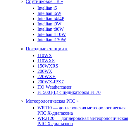
Спутниковое ТВ »
Intellian i5
Intellian i6W
Intellian i4/i4P
Intellian i9W
Intellian t80W
Intellian t110W
Intellian t130W
Погодные станции »
110WX
110WXS
150WXRS
200WX
220WXH
200WX-IPX7
ПО Weathercaster
FI-5001(L) с индикатором FI-70
Метеорологическая РЛС »
WR110 — доплеровская метеорологическая
РЛС X-диапазона
WR2120 — доплеровская метеорологическая
РЛС X-диапазона