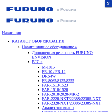
X
X
X
Навигация
КАТАЛОГ ОБОРУДОВАНИЯ
Навигационное оборудование »
Дополненная реальность FURUNO
ENVISION
РЛС »
M-1815
FR-10 / FR-12
DRS4W
FR-8065/8125/8255
FAR-1513/1523
FAR-1518/1528
FAR-2018/2028-MK-2
FAR-2228-NXT/2238S/2238S-NXT
FAR-2328-NXT/2338S/2338S-NXT
Анализатор волны