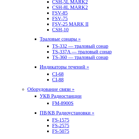
CSH-5L MARK2
CSH-8L MARK2
FSV-85
FSV-75
FSV-25 MARK II
CSH-10
Траловые сонары »
TS-332 — траловый сонар
TS-337A — траловый сонар
TS-360 — траловый сонар
Индикаторы течений »
CI-68
CI-88
Оборудование связи »
УКВ Радиостанции
FM-8900S
ПВ/КВ Радиоустановки »
FS-1575
FS-2575
FS-5075