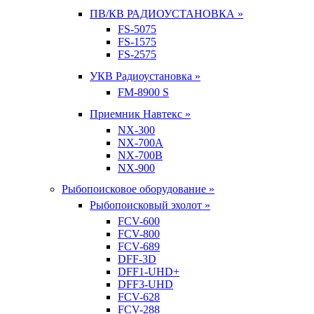
ПВ/КВ РАДИОУСТАНОВКА »
FS-5075
FS-1575
FS-2575
УКВ Радиоустановка »
FM-8900 S
Приемник Навтекс »
NX-300
NX-700A
NX-700B
NX-900
Рыбопоисковое оборудование »
Рыбопоисковый эхолот »
FCV-600
FCV-800
FCV-689
DFF-3D
DFF1-UHD+
DFF3-UHD
FCV-628
FCV-288