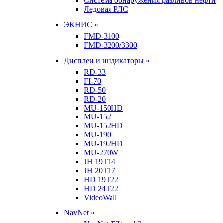
Система обнаружения разливов нефти
Ледовая РЛС
ЭКНИС »
FMD-3100
FMD-3200/3300
Дисплеи и индикаторы »
RD-33
FI-70
RD-50
RD-20
MU-150HD
MU-152
MU-152HD
MU-190
MU-192HD
MU-270W
JH 19T14
JH 20T17
HD 19T22
HD 24T22
VideoWall
NavNet »