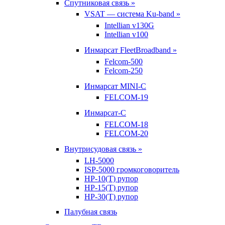
Спутниковая связь »
VSAT — система Ku-band »
Intellian v130G
Intellian v100
Инмарсат FleetBroadband »
Felcom-500
Felcom-250
Инмарсат MINI-C
FELCOM-19
Инмарсат-С
FELCOM-18
FELCOM-20
Внутрисудовая связь »
LH-5000
ISP-5000 громкоговоритель
HP-10(T) рупор
HP-15(T) рупор
HP-30(T) рупор
Палубная связь