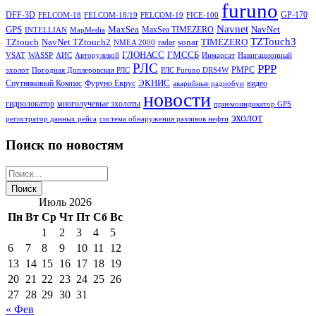
furuno
DFF-3D
GP-170
FELCOM-18
FELCOM-18/19
FELCOM-19
FICE-100
Navnet
GPS
MaxSea
NavNet
MaxSea TIMEZERO
INTELLIAN
MapMedia
TZTouch3
TZtouch
NavNet TZtouch2
sonar
TIMEZERO
radar
NMEA 2000
ГЛОНАСС
ГМССБ
VSAT
WASSP
АИС
Авторулевой
Инмарсат
Навигационный
РЛС
РРР
РМРС
эхолот
Погодная Доплеровская РЛС
РЛС Furuno DRS4W
ЭКНИС
Спутниковый Компас
Фуруно Еврус
видео
аварийные радиобуи
новости
гидролокатор
многолучевые эхолоты
приемоиндикатор GPS
эхолот
регистратор данных рейса
система обнаружения разливов нефти
Поиск по новостям
Июль 2026
Пн
Вт
Ср
Чт
Пт
Сб
Вс
1
2
3
4
5
6
7
8
9
10
11
12
13
14
15
16
17
18
19
20
21
22
23
24
25
26
27
28
29
30
31
« Фев