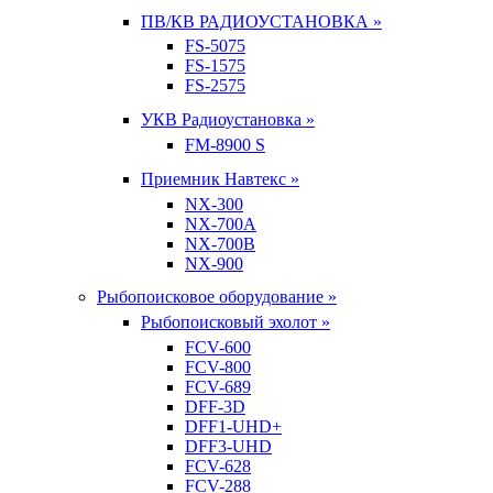
ПВ/КВ РАДИОУСТАНОВКА »
FS-5075
FS-1575
FS-2575
УКВ Радиоустановка »
FM-8900 S
Приемник Навтекс »
NX-300
NX-700A
NX-700B
NX-900
Рыбопоисковое оборудование »
Рыбопоисковый эхолот »
FCV-600
FCV-800
FCV-689
DFF-3D
DFF1-UHD+
DFF3-UHD
FCV-628
FCV-288