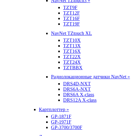
NavNet TZtouch3 »
TZT9F
TZT12F
TZT16F
TZT19F
NavNet TZtouch XL
TZT10X
TZT13X
TZT16X
TZT22X
TZT24X
TZTBBX
Радиолокационные датчики NavNet »
DRS4D-NXT
DRS6A-NXT
DRS6A X-class
DRS12A X-class
Картплоттер »
GP-1871F
GP-1971F
GP-3700/3700F