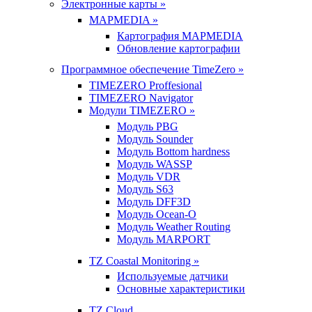
Электронные карты »
MAPMEDIA »
Картография MAPMEDIA
Обновление картографии
Программное обеспечение TimeZero »
TIMEZERO Proffesional
TIMEZERO Navigator
Модули TIMEZERO »
Модуль PBG
Модуль Sounder
Модуль Bottom hardness
Модуль WASSP
Модуль VDR
Модуль S63
Модуль DFF3D
Модуль Ocean-O
Модуль Weather Routing
Модуль MARPORT
TZ Coastal Monitoring »
Используемые датчики
Основные характеристики
TZ Cloud