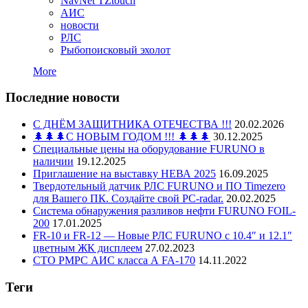
NavNet TZtouch
АИС
новости
РЛС
Рыбопоисковый эхолот
More
Последние новости
С ДНЁМ ЗАЩИТНИКА ОТЕЧЕСТВА !!!
20.02.2026
🌲🌲🌲С НОВЫМ ГОДОМ !!! 🌲🌲🌲
30.12.2025
Специальные цены на оборудование FURUNO в
наличии
19.12.2025
Приглашение на выставку НЕВА 2025
16.09.2025
Твердотельный датчик РЛС FURUNO и ПО Timezero
для Вашего ПК. Создайте свой PC-radar.
20.02.2025
Система обнаружения разливов нефти FURUNO FOIL-
200
17.01.2025
FR-10 и FR-12 — Новые РЛС FURUNO c 10.4″ и 12.1″
цветным ЖК дисплеем
27.02.2023
СТО РМРС АИС класса А FA-170
14.11.2022
Теги