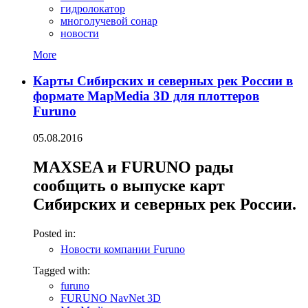
гидролокатор
многолучевой сонар
новости
More
Карты Сибирских и северных рек России в
формате MapMedia 3D для плоттеров
Furuno
05.08.2016
MAXSEA и FURUNO рады
сообщить о выпуске карт
Сибирских и северных рек России.
Posted in:
Новости компании Furuno
Tagged with:
furuno
FURUNO NavNet 3D