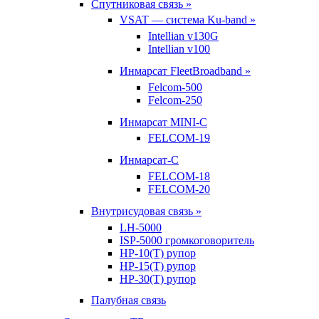
Спутниковая связь »
VSAT — система Ku-band »
Intellian v130G
Intellian v100
Инмарсат FleetBroadband »
Felcom-500
Felcom-250
Инмарсат MINI-C
FELCOM-19
Инмарсат-С
FELCOM-18
FELCOM-20
Внутрисудовая связь »
LH-5000
ISP-5000 громкоговоритель
HP-10(T) рупор
HP-15(T) рупор
HP-30(T) рупор
Палубная связь