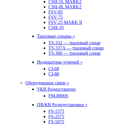
CSH-5L MARK2
CSH-8L MARK2
FSV-85
FSV-75
FSV-25 MARK II
CSH-10
Траловые сонары »
TS-332 — траловый сонар
TS-337A — траловый сонар
TS-360 — траловый сонар
Индикаторы течений »
CI-68
CI-88
Оборудование связи »
УКВ Радиостанции
FM-8900S
ПВ/КВ Радиоустановки »
FS-1575
FS-2575
FS-5075