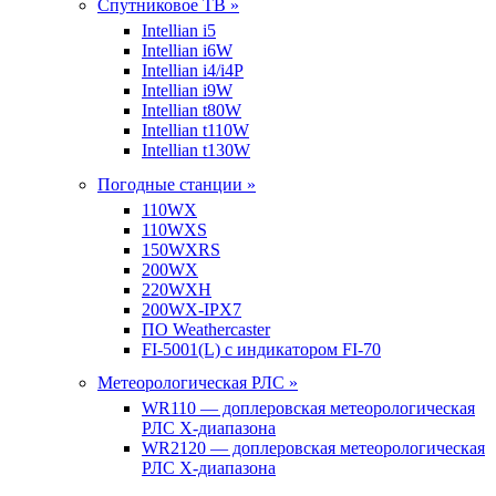
Спутниковое ТВ »
Intellian i5
Intellian i6W
Intellian i4/i4P
Intellian i9W
Intellian t80W
Intellian t110W
Intellian t130W
Погодные станции »
110WX
110WXS
150WXRS
200WX
220WXH
200WX-IPX7
ПО Weathercaster
FI-5001(L) с индикатором FI-70
Метеорологическая РЛС »
WR110 — доплеровская метеорологическая
РЛС X-диапазона
WR2120 — доплеровская метеорологическая
РЛС X-диапазона