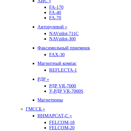
АИС »
FA-170
FA-40
FA-70
Авторулевой »
NAVpilot-711С
NAVpilot-300
Факсимильный приемник
FAX-30
Магнитный компас
REFLECTA-1
РДР »
РДР VR-7000
У-РДР VR-7000S
Магнетроны
ГМССБ »
ИНМАРСАТ-С »
FELCOM-18
FELCOM-20