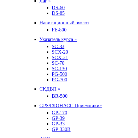
Лаг »
DS-60
DS-85
Навигационный эхолот
FE-800
Указатель курса »
SC-33
SCX-20
SCX-21
SC-70
SC-130
PG-500
PG-700
СКДВП »
BR-500
GPS/ГЛОНАСС Приемники»
GP-170
GP-39
GP-33
GP-330B