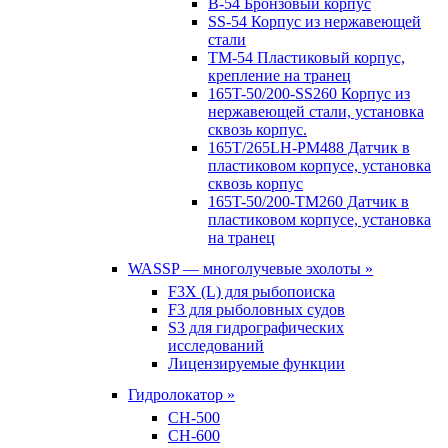
B-54 Бронзовый корпус
SS-54 Корпус из нержавеющей
стали
TM-54 Пластиковый корпус,
крепление на транец
165T-50/200-SS260 Корпус из
нержавеющей стали, установка
сквозь корпус.
165T/265LH-PM488 Датчик в
пластиковом корпусе, установка
сквозь корпус
165T-50/200-TM260 Датчик в
пластиковом корпусе, установка
на транец
WASSP — многолучевые эхолоты »
F3X (L) для рыбопоиска
F3 для рыболовных судов
S3 для гидрографических
исследований
Лицензируемые функции
Гидролокатор »
CH-500
CH-600