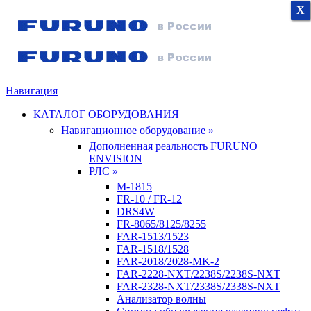
X
X
X
Навигация
КАТАЛОГ ОБОРУДОВАНИЯ
Навигационное оборудование »
Дополненная реальность FURUNO
ENVISION
РЛС »
M-1815
FR-10 / FR-12
DRS4W
FR-8065/8125/8255
FAR-1513/1523
FAR-1518/1528
FAR-2018/2028-MK-2
FAR-2228-NXT/2238S/2238S-NXT
FAR-2328-NXT/2338S/2338S-NXT
Анализатор волны