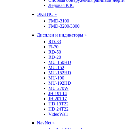
Система обнаружения разливов нефти
Ледовая РЛС
ЭКНИС »
FMD-3100
FMD-3200/3300
Дисплеи и индикаторы »
RD-33
FI-70
RD-50
RD-20
MU-150HD
MU-152
MU-152HD
MU-190
MU-192HD
MU-270W
JH 19T14
JH 20T17
HD 19T22
HD 24T22
VideoWall
NavNet »