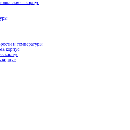
овка сквозь корпус
туры
орости и температуры
озь корпус
зь корпус
ь корпус