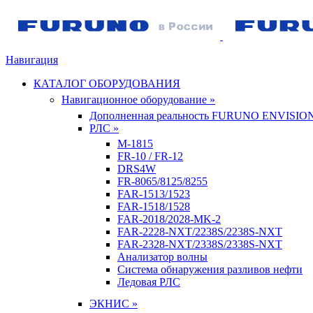
Навигация
КАТАЛОГ ОБОРУДОВАНИЯ
Навигационное оборудование »
Дополненная реальность FURUNO ENVISIO
РЛС »
M-1815
FR-10 / FR-12
DRS4W
FR-8065/8125/8255
FAR-1513/1523
FAR-1518/1528
FAR-2018/2028-MK-2
FAR-2228-NXT/2238S/2238S-NXT
FAR-2328-NXT/2338S/2338S-NXT
Анализатор волны
Система обнаружения разливов нефти
Ледовая РЛС
ЭКНИС »