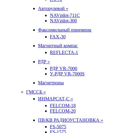
Авторулевой »
NAVpilot-711С
NAVpilot-300
Факсимильный приемник
FAX-30
Магнитный компас
REFLECTA-1
РДР »
РДР VR-7000
У-РДР VR-7000S
Магнетроны
ГМССБ »
ИНМАРСАТ-С »
FELCOM-18
FELCOM-20
ПВ/КВ РАДИОУСТАНОВКА »
FS-5075
FS-1575