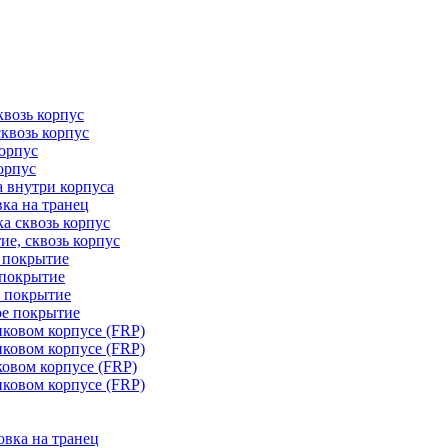
квозь корпус
сквозь корпус
корпус
орпус
а внутри корпуса
ка на транец
ка сквозь корпус
ие, сквозь корпус
е покрытие
 покрытие
е покрытие
ое покрытие
иковом корпусе (FRP)
иковом корпусе (FRP)
ковом корпусе (FRP)
иковом корпусе (FRP)
овка на транец