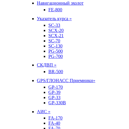
Навигационный эхолот
FE-800
Указатель курса »
SC-33
SCX-20
SCX-21
SC-70
SC-130
PG-500
PG-700
СКДВП »
BR-500
GPS/ГЛОНАСС Приемники»
GP-170
GP-39
GP-33
GP-330B
АИС »
FA-170
FA-40
FA-70