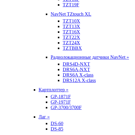
TZT19F
NavNet TZtouch XL
TZT10X
TZT13X
TZT16X
TZT22X
TZT24X
TZTBBX
Радиолокационные датчики NavNet »
DRS4D-NXT
DRS6A-NXT
DRS6A X-class
DRS12A X-class
Картплоттер »
GP-1871F
GP-1971F
GP-3700/3700F
Лаг »
DS-60
DS-85