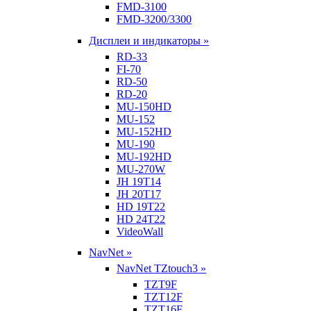
FMD-3100
FMD-3200/3300
Дисплеи и индикаторы »
RD-33
FI-70
RD-50
RD-20
MU-150HD
MU-152
MU-152HD
MU-190
MU-192HD
MU-270W
JH 19T14
JH 20T17
HD 19T22
HD 24T22
VideoWall
NavNet »
NavNet TZtouch3 »
TZT9F
TZT12F
TZT16F