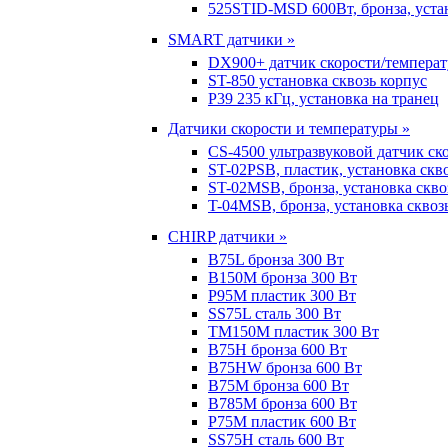
525STID-MSD 600Вт, бронза, устан
SMART датчики »
DX900+ датчик скорости/темпера
ST-850 установка сквозь корпус
P39 235 кГц, установка на транец
Датчики скорости и температуры »
CS-4500 ультразвуковой датчик ск
ST-02PSB, пластик, установка скв
ST-02MSB, бронза, установка скво
T-04MSB, бронза, установка сквоз
CHIRP датчики »
B75L бронза 300 Вт
B150M бронза 300 Вт
P95M пластик 300 Вт
SS75L сталь 300 Вт
TM150M пластик 300 Вт
B75H бронза 600 Вт
B75HW бронза 600 Вт
B75M бронза 600 Вт
B785M бронза 600 Вт
P75M пластик 600 Вт
SS75H сталь 600 Вт