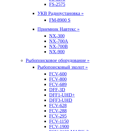
FS-2575
УКВ Радиоустановка »
FM-8900 S
Приемник Навтекс »
NX-300
NX-700A
NX-700B
NX-900
Рыбопоисковое оборудование »
Рыбопоисковый эхолот »
FCV-600
FCV-800
FCV-689
DFF-3D
DFF1-UHD+
DFF3-UHD
FCV-628
FCV-288
FCV-295
FCV-1150
FCV-1900