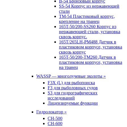
B-54 Бронзовый корпус
SS-54 Корпус из нержавеющей
стали
TM-54 Пластиковый корпус,
крепление на транец
165T-50/200-SS260 Корпус из
нержавеющей стали, установка
сквозь корпус.
165T/265LH-PM488 Датчик в
пластиковом корпусе, установка
сквозь корпус
165T-50/200-TM260 Датчик в
пластиковом корпусе, установка
на транец
WASSP — многолучевые эхолоты »
F3X (L) для рыбопоиска
F3 для рыболовных судов
S3 для гидрографических
исследований
Лицензируемые функции
Гидролокатор »
CH-500
CH-600