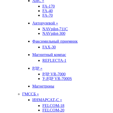
АИС »
FA-170
FA-40
FA-70
Авторулевой »
NAVpilot-711С
NAVpilot-300
Факсимильный приемник
FAX-30
Магнитный компас
REFLECTA-1
РДР »
РДР VR-7000
У-РДР VR-7000S
Магнетроны
ГМССБ »
ИНМАРСАТ-С »
FELCOM-18
FELCOM-20