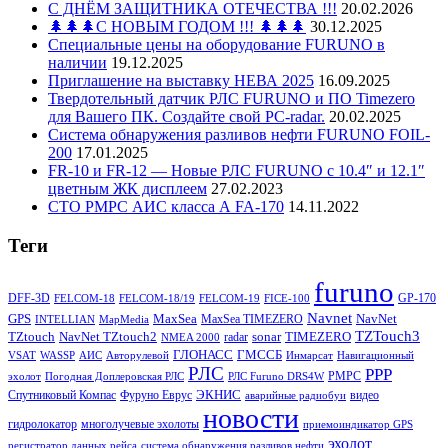
С ДНЁМ ЗАЩИТНИКА ОТЕЧЕСТВА !!!
20.02.2026
🌲🌲🌲С НОВЫМ ГОДОМ !!! 🌲🌲🌲
30.12.2025
Специальные цены на оборудование FURUNO в
наличии
19.12.2025
Приглашение на выставку НЕВА 2025
16.09.2025
Твердотельный датчик РЛС FURUNO и ПО Timezero
для Вашего ПК. Создайте свой PC-radar.
20.02.2025
Система обнаружения разливов нефти FURUNO FOIL-
200
17.01.2025
FR-10 и FR-12 — Новые РЛС FURUNO c 10.4″ и 12.1″
цветным ЖК дисплеем
27.02.2023
СТО РМРС АИС класса А FA-170
14.11.2022
Теги
furuno
DFF-3D
GP-170
FELCOM-18
FELCOM-18/19
FELCOM-19
FICE-100
Navnet
GPS
MaxSea
NavNet
MaxSea TIMEZERO
INTELLIAN
MapMedia
TZTouch3
TZtouch
NavNet TZtouch2
sonar
TIMEZERO
radar
NMEA 2000
ГЛОНАСС
ГМССБ
VSAT
WASSP
АИС
Авторулевой
Инмарсат
Навигационный
РЛС
РРР
РМРС
эхолот
Погодная Доплеровская РЛС
РЛС Furuno DRS4W
ЭКНИС
Спутниковый Компас
Фуруно Еврус
видео
аварийные радиобуи
новости
гидролокатор
многолучевые эхолоты
приемоиндикатор GPS
эхолот
регистратор данных рейса
система обнаружения разливов нефти