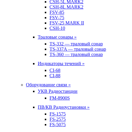
CSH-5L MARK2
CSH-8L MARK2
FSV-85
FSV-75
FSV-25 MARK II
CSH-10
Траловые сонары »
TS-332 — траловый сонар
TS-337A — траловый сонар
TS-360 — траловый сонар
Индикаторы течений »
CI-68
CI-88
Оборудование связи »
УКВ Радиостанции
FM-8900S
ПВ/КВ Радиоустановки »
FS-1575
FS-2575
FS-5075