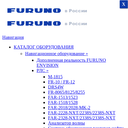
X
X
X
Навигация
КАТАЛОГ ОБОРУДОВАНИЯ
Навигационное оборудование »
Дополненная реальность FURUNO
ENVISION
РЛС »
M-1815
FR-10 / FR-12
DRS4W
FR-8065/8125/8255
FAR-1513/1523
FAR-1518/1528
FAR-2018/2028-MK-2
FAR-2228-NXT/2238S/2238S-NXT
FAR-2328-NXT/2338S/2338S-NXT
Анализатор волны