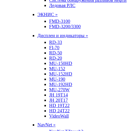
Система обнаружения разливов нефти
Ледовая РЛС
ЭКНИС »
FMD-3100
FMD-3200/3300
Дисплеи и индикаторы »
RD-33
FI-70
RD-50
RD-20
MU-150HD
MU-152
MU-152HD
MU-190
MU-192HD
MU-270W
JH 19T14
JH 20T17
HD 19T22
HD 24T22
VideoWall
NavNet »