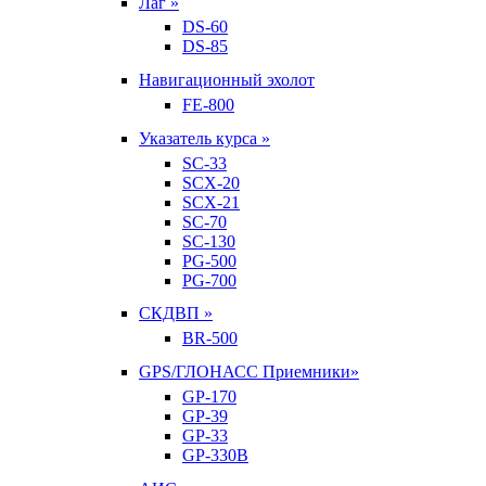
Лаг »
DS-60
DS-85
Навигационный эхолот
FE-800
Указатель курса »
SC-33
SCX-20
SCX-21
SC-70
SC-130
PG-500
PG-700
СКДВП »
BR-500
GPS/ГЛОНАСС Приемники»
GP-170
GP-39
GP-33
GP-330B