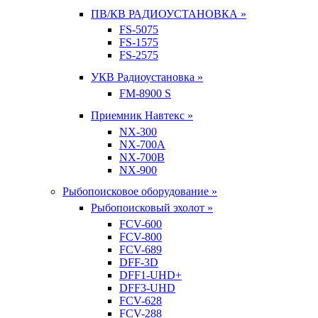
ПВ/КВ РАДИОУСТАНОВКА »
FS-5075
FS-1575
FS-2575
УКВ Радиоустановка »
FM-8900 S
Приемник Навтекс »
NX-300
NX-700A
NX-700B
NX-900
Рыбопоисковое оборудование »
Рыбопоисковый эхолот »
FCV-600
FCV-800
FCV-689
DFF-3D
DFF1-UHD+
DFF3-UHD
FCV-628
FCV-288