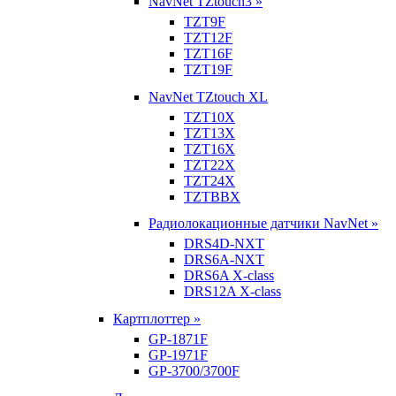
NavNet TZtouch3 »
TZT9F
TZT12F
TZT16F
TZT19F
NavNet TZtouch XL
TZT10X
TZT13X
TZT16X
TZT22X
TZT24X
TZTBBX
Радиолокационные датчики NavNet »
DRS4D-NXT
DRS6A-NXT
DRS6A X-class
DRS12A X-class
Картплоттер »
GP-1871F
GP-1971F
GP-3700/3700F