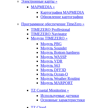
Электронные карты »
MAPMEDIA »
Картография MAPMEDIA
Обновление картографии
Программное обеспечение TimeZero »
TIMEZERO Proffesional
TIMEZERO Navigator
Модули TIMEZERO »
Модуль PBG
Модуль Sounder
Модуль Bottom hardness
Модуль WASSP
Модуль VDR
Модуль S63
Модуль DFF3D
Модуль Ocean-O
Модуль Weather Routing
Модуль MARPORT
TZ Coastal Monitoring »
Используемые датчики
Основные характеристики
TZ Cloud