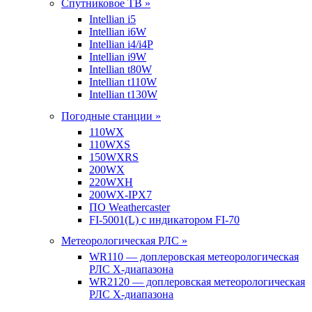
Спутниковое ТВ »
Intellian i5
Intellian i6W
Intellian i4/i4P
Intellian i9W
Intellian t80W
Intellian t110W
Intellian t130W
Погодные станции »
110WX
110WXS
150WXRS
200WX
220WXH
200WX-IPX7
ПО Weathercaster
FI-5001(L) с индикатором FI-70
Метеорологическая РЛС »
WR110 — доплеровская метеорологическая
РЛС X-диапазона
WR2120 — доплеровская метеорологическая
РЛС X-диапазона