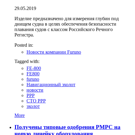
29.05.2019
Изделие предназначено для измерения глубин под
днищем судна в целях обеспечения безопасности
плавания судов с классом Российского Речного
Регистра.
Posted in:
Новости компании Furuno
Tagged with:
FE-800
FE800
furuno
Навигационный эхолот
новости
РРР
СТО РРР
эхолот
More
Получены типовые одобрения РМРС на
новую линейку оборудования