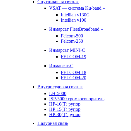
Спутниковая связь »
VSAT — система Ku-band »
Intellian v130G
Intellian v100
Инмарсат FleetBroadband »
Felcom-500
Felcom-250
Инмарсат MINI-C
FELCOM-19
Инмарсат-С
FELCOM-18
FELCOM-20
Внутрисудовая связь »
LH-5000
ISP-5000 громкоговоритель
HP-10(T) рупор
HP-15(T) рупор
HP-30(T) рупор
Палубная связь