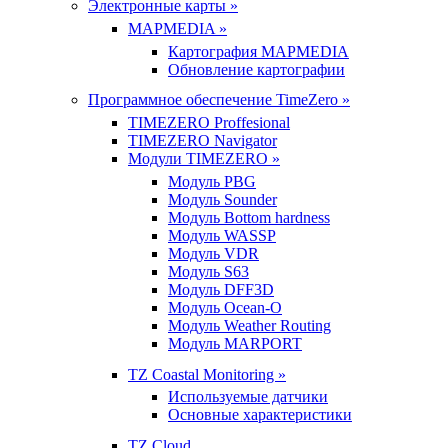
Электронные карты »
MAPMEDIA »
Картография MAPMEDIA
Обновление картографии
Программное обеспечение TimeZero »
TIMEZERO Proffesional
TIMEZERO Navigator
Модули TIMEZERO »
Модуль PBG
Модуль Sounder
Модуль Bottom hardness
Модуль WASSP
Модуль VDR
Модуль S63
Модуль DFF3D
Модуль Ocean-O
Модуль Weather Routing
Модуль MARPORT
TZ Coastal Monitoring »
Используемые датчики
Основные характеристики
TZ Cloud