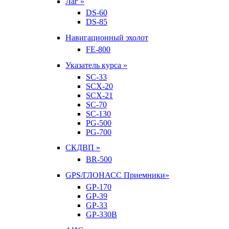
Лаг »
DS-60
DS-85
Навигационный эхолот
FE-800
Указатель курса »
SC-33
SCX-20
SCX-21
SC-70
SC-130
PG-500
PG-700
СКДВП »
BR-500
GPS/ГЛОНАСС Приемники»
GP-170
GP-39
GP-33
GP-330B