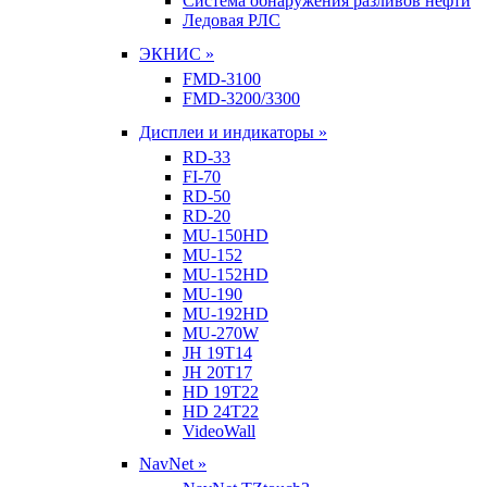
Система обнаружения разливов нефти
Ледовая РЛС
ЭКНИС »
FMD-3100
FMD-3200/3300
Дисплеи и индикаторы »
RD-33
FI-70
RD-50
RD-20
MU-150HD
MU-152
MU-152HD
MU-190
MU-192HD
MU-270W
JH 19T14
JH 20T17
HD 19T22
HD 24T22
VideoWall
NavNet »