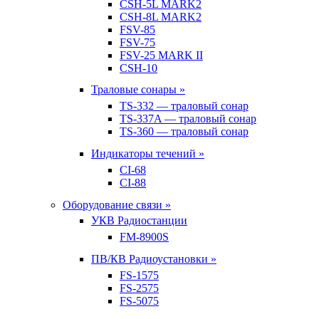
CSH-5L MARK2
CSH-8L MARK2
FSV-85
FSV-75
FSV-25 MARK II
CSH-10
Траловые сонары »
TS-332 — траловый сонар
TS-337A — траловый сонар
TS-360 — траловый сонар
Индикаторы течений »
CI-68
CI-88
Оборудование связи »
УКВ Радиостанции
FM-8900S
ПВ/КВ Радиоустановки »
FS-1575
FS-2575
FS-5075