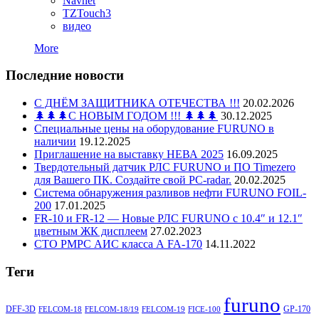
Navnet
TZTouch3
видео
More
Последние новости
С ДНЁМ ЗАЩИТНИКА ОТЕЧЕСТВА !!!
20.02.2026
🌲🌲🌲С НОВЫМ ГОДОМ !!! 🌲🌲🌲
30.12.2025
Специальные цены на оборудование FURUNO в
наличии
19.12.2025
Приглашение на выставку НЕВА 2025
16.09.2025
Твердотельный датчик РЛС FURUNO и ПО Timezero
для Вашего ПК. Создайте свой PC-radar.
20.02.2025
Система обнаружения разливов нефти FURUNO FOIL-
200
17.01.2025
FR-10 и FR-12 — Новые РЛС FURUNO c 10.4″ и 12.1″
цветным ЖК дисплеем
27.02.2023
СТО РМРС АИС класса А FA-170
14.11.2022
Теги
furuno
DFF-3D
GP-170
FELCOM-18
FELCOM-18/19
FELCOM-19
FICE-100