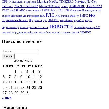
Navnet
GPS
MaxSea
NavNet
MaxSea TIMEZERO
INTELLIAN
MapMedia
TZTouch3
TZtouch
NavNet TZtouch2
sonar
TIMEZERO
radar
NMEA 2000
ГЛОНАСС
ГМССБ
VSAT
WASSP
АИС
Авторулевой
Инмарсат
Навигационный
РЛС
РРР
РМРС
эхолот
Погодная Доплеровская РЛС
РЛС Furuno DRS4W
ЭКНИС
Спутниковый Компас
Фуруно Еврус
видео
аварийные радиобуи
новости
гидролокатор
многолучевые эхолоты
приемоиндикатор GPS
эхолот
регистратор данных рейса
система обнаружения разливов нефти
Поиск по новостям
Июль 2026
Пн
Вт
Ср
Чт
Пт
Сб
Вс
1
2
3
4
5
6
7
8
9
10
11
12
13
14
15
16
17
18
19
20
21
22
23
24
25
26
27
28
29
30
31
« Фев
Навигация