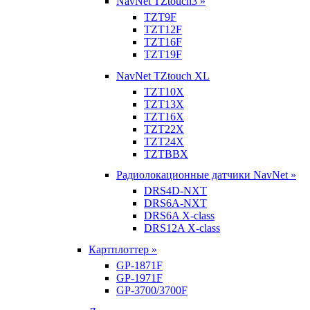
NavNet TZtouch3 »
TZT9F
TZT12F
TZT16F
TZT19F
NavNet TZtouch XL
TZT10X
TZT13X
TZT16X
TZT22X
TZT24X
TZTBBX
Радиолокационные датчики NavNet »
DRS4D-NXT
DRS6A-NXT
DRS6A X-class
DRS12A X-class
Картплоттер »
GP-1871F
GP-1971F
GP-3700/3700F