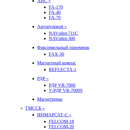
АИС »
FA-170
FA-40
FA-70
Авторулевой »
NAVpilot-711С
NAVpilot-300
Факсимильный приемник
FAX-30
Магнитный компас
REFLECTA-1
РДР »
РДР VR-7000
У-РДР VR-7000S
Магнетроны
ГМССБ »
ИНМАРСАТ-С »
FELCOM-18
FELCOM-20