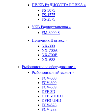
ПВ/КВ РАДИОУСТАНОВКА »
FS-5075
FS-1575
FS-2575
УКВ Радиоустановка »
FM-8900 S
Приемник Навтекс »
NX-300
NX-700A
NX-700B
NX-900
Рыбопоисковое оборудование »
Рыбопоисковый эхолот »
FCV-600
FCV-800
FCV-689
DFF-3D
DFF1-UHD+
DFF3-UHD
FCV-628
FCV-288