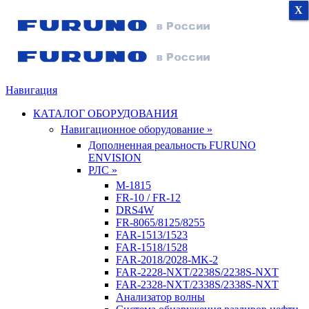
X
X
X
Навигация
КАТАЛОГ ОБОРУДОВАНИЯ
Навигационное оборудование »
Дополненная реальность FURUNO
ENVISION
РЛС »
M-1815
FR-10 / FR-12
DRS4W
FR-8065/8125/8255
FAR-1513/1523
FAR-1518/1528
FAR-2018/2028-MK-2
FAR-2228-NXT/2238S/2238S-NXT
FAR-2328-NXT/2338S/2338S-NXT
Анализатор волны