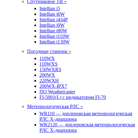
Спутниковое ТВ »
Intellian i5
Intellian i6W
Intellian i4/i4P
Intellian i9W
Intellian t80W
Intellian t110W
Intellian t130W
Погодные станции »
110WX
110WXS
150WXRS
200WX
220WXH
200WX-IPX7
ПО Weathercaster
FI-5001(L) с индикатором FI-70
Метеорологическая РЛС »
WR110 — доплеровская метеорологическая
РЛС X-диапазона
WR2120 — доплеровская метеорологическая
РЛС X-диапазона