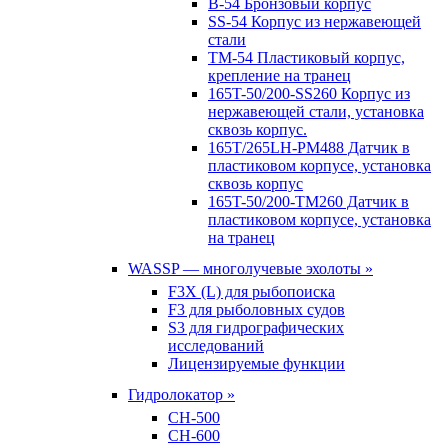
B-54 Бронзовый корпус
SS-54 Корпус из нержавеющей
стали
TM-54 Пластиковый корпус,
крепление на транец
165T-50/200-SS260 Корпус из
нержавеющей стали, установка
сквозь корпус.
165T/265LH-PM488 Датчик в
пластиковом корпусе, установка
сквозь корпус
165T-50/200-TM260 Датчик в
пластиковом корпусе, установка
на транец
WASSP — многолучевые эхолоты »
F3X (L) для рыбопоиска
F3 для рыболовных судов
S3 для гидрографических
исследований
Лицензируемые функции
Гидролокатор »
CH-500
CH-600