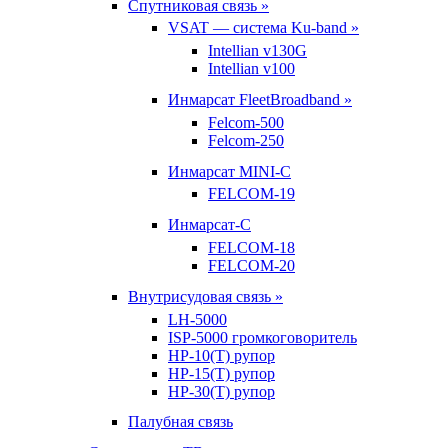
Спутниковая связь »
VSAT — система Ku-band »
Intellian v130G
Intellian v100
Инмарсат FleetBroadband »
Felcom-500
Felcom-250
Инмарсат MINI-C
FELCOM-19
Инмарсат-С
FELCOM-18
FELCOM-20
Внутрисудовая связь »
LH-5000
ISP-5000 громкоговоритель
HP-10(T) рупор
HP-15(T) рупор
HP-30(T) рупор
Палубная связь