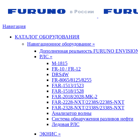
Навигация
КАТАЛОГ ОБОРУДОВАНИЯ
Навигационное оборудование »
Дополненная реальность FURUNO ENVISIO
РЛС »
M-1815
FR-10 / FR-12
DRS4W
FR-8065/8125/8255
FAR-1513/1523
FAR-1518/1528
FAR-2018/2028-MK-2
FAR-2228-NXT/2238S/2238S-NXT
FAR-2328-NXT/2338S/2338S-NXT
Анализатор волны
Система обнаружения разливов нефти
Ледовая РЛС
ЭКНИС »