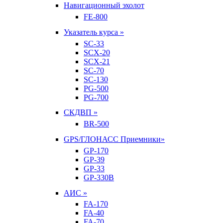
Навигационный эхолот
FE-800
Указатель курса »
SC-33
SCX-20
SCX-21
SC-70
SC-130
PG-500
PG-700
СКДВП »
BR-500
GPS/ГЛОНАСС Приемники»
GP-170
GP-39
GP-33
GP-330B
АИС »
FA-170
FA-40
FA-70