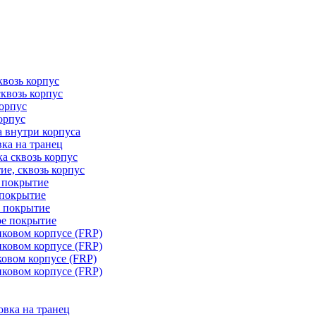
квозь корпус
сквозь корпус
корпус
орпус
а внутри корпуса
ка на транец
ка сквозь корпус
ие, сквозь корпус
е покрытие
 покрытие
е покрытие
ое покрытие
иковом корпусе (FRP)
иковом корпусе (FRP)
ковом корпусе (FRP)
иковом корпусе (FRP)
овка на транец