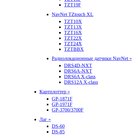
TZT19F
NavNet TZtouch XL
TZT10X
TZT13X
TZT16X
TZT22X
TZT24X
TZTBBX
Радиолокационные датчики NavNet »
DRS4D-NXT
DRS6A-NXT
DRS6A X-class
DRS12A X-class
Картплоттер »
GP-1871F
GP-1971F
GP-3700/3700F
Лаг »
DS-60
DS-85