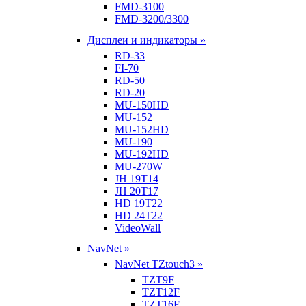
FMD-3100
FMD-3200/3300
Дисплеи и индикаторы »
RD-33
FI-70
RD-50
RD-20
MU-150HD
MU-152
MU-152HD
MU-190
MU-192HD
MU-270W
JH 19T14
JH 20T17
HD 19T22
HD 24T22
VideoWall
NavNet »
NavNet TZtouch3 »
TZT9F
TZT12F
TZT16F