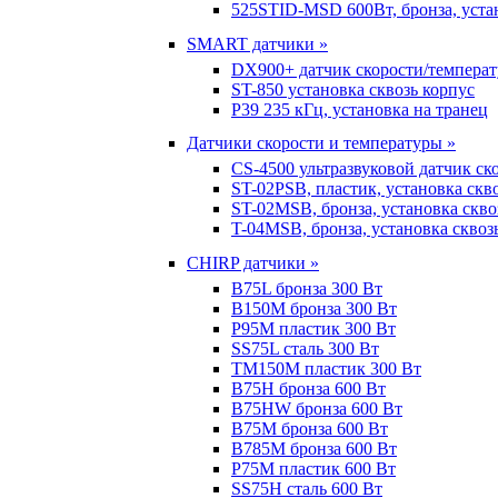
525STID-MSD 600Вт, бронза, устан
SMART датчики »
DX900+ датчик скорости/темпера
ST-850 установка сквозь корпус
P39 235 кГц, установка на транец
Датчики скорости и температуры »
CS-4500 ультразвуковой датчик ск
ST-02PSB, пластик, установка скв
ST-02MSB, бронза, установка скво
T-04MSB, бронза, установка сквоз
CHIRP датчики »
B75L бронза 300 Вт
B150M бронза 300 Вт
P95M пластик 300 Вт
SS75L сталь 300 Вт
TM150M пластик 300 Вт
B75H бронза 600 Вт
B75HW бронза 600 Вт
B75M бронза 600 Вт
B785M бронза 600 Вт
P75M пластик 600 Вт
SS75H сталь 600 Вт