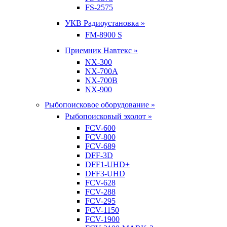
FS-2575
УКВ Радиоустановка »
FM-8900 S
Приемник Навтекс »
NX-300
NX-700A
NX-700B
NX-900
Рыбопоисковое оборудование »
Рыбопоисковый эхолот »
FCV-600
FCV-800
FCV-689
DFF-3D
DFF1-UHD+
DFF3-UHD
FCV-628
FCV-288
FCV-295
FCV-1150
FCV-1900