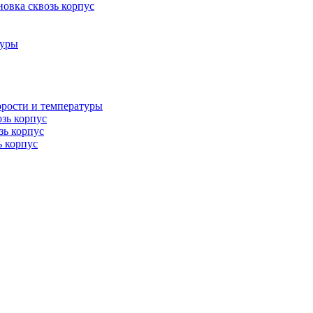
овка сквозь корпус
туры
орости и температуры
озь корпус
зь корпус
ь корпус