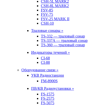
CSH-5L MARK2
CSH-8L MARK2
FSV-85
FSV-75
FSV-25 MARK II
CSH-10
Траловые сонары »
TS-332 — траловый сонар
TS-337A — траловый сонар
TS-360 — траловый сонар
Индикаторы течений »
CI-68
CI-88
Оборудование связи »
УКВ Радиостанции
FM-8900S
ПВ/КВ Радиоустановки »
FS-1575
FS-2575
FS-5075