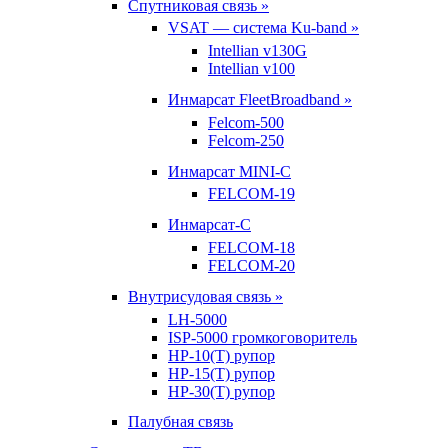
Спутниковая связь »
VSAT — система Ku-band »
Intellian v130G
Intellian v100
Инмарсат FleetBroadband »
Felcom-500
Felcom-250
Инмарсат MINI-C
FELCOM-19
Инмарсат-С
FELCOM-18
FELCOM-20
Внутрисудовая связь »
LH-5000
ISP-5000 громкоговоритель
HP-10(T) рупор
HP-15(T) рупор
HP-30(T) рупор
Палубная связь