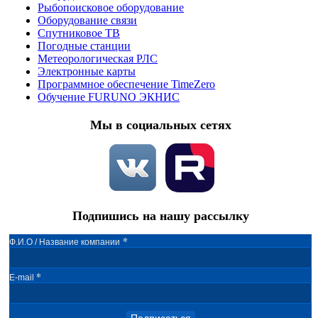
Рыбопоисковое оборудование
Оборудование связи
Спутниковое ТВ
Погодные станции
Метеорологическая РЛС
Электронные карты
Программное обеспечение TimeZero
Обучение FURUNO ЭКНИС
Мы в социальных сетях
Подпишись на нашу рассылку
*
Ф.И.О / Название компании
*
E-mail