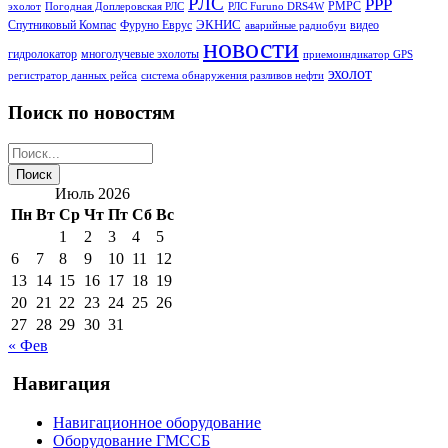
РЛС
РРР
РМРС
эхолот
Погодная Доплеровская РЛС
РЛС Furuno DRS4W
ЭКНИС
Спутниковый Компас
Фуруно Еврус
видео
аварийные радиобуи
новости
гидролокатор
многолучевые эхолоты
приемоиндикатор GPS
эхолот
регистратор данных рейса
система обнаружения разливов нефти
Поиск по новостям
Июль 2026
Пн
Вт
Ср
Чт
Пт
Сб
Вс
1
2
3
4
5
6
7
8
9
10
11
12
13
14
15
16
17
18
19
20
21
22
23
24
25
26
27
28
29
30
31
« Фев
Навигация
Навигационное оборудование
Оборудование ГМССБ