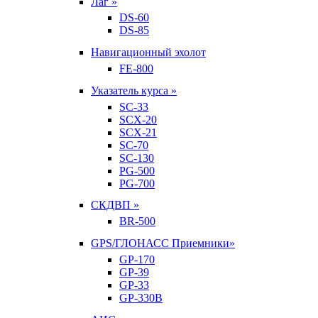
Лаг »
DS-60
DS-85
Навигационный эхолот
FE-800
Указатель курса »
SC-33
SCX-20
SCX-21
SC-70
SC-130
PG-500
PG-700
СКДВП »
BR-500
GPS/ГЛОНАСС Приемники»
GP-170
GP-39
GP-33
GP-330B