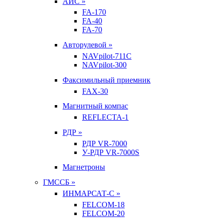
АИС »
FA-170
FA-40
FA-70
Авторулевой »
NAVpilot-711С
NAVpilot-300
Факсимильный приемник
FAX-30
Магнитный компас
REFLECTA-1
РДР »
РДР VR-7000
У-РДР VR-7000S
Магнетроны
ГМССБ »
ИНМАРСАТ-С »
FELCOM-18
FELCOM-20