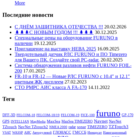
More
Последние новости
С ДНЁМ ЗАЩИТНИКА ОТЕЧЕСТВА !!!
20.02.2026
🌲🌲🌲С НОВЫМ ГОДОМ !!! 🌲🌲🌲
30.12.2025
Специальные цены на оборудование FURUNO в
наличии
19.12.2025
Приглашение на выставку НЕВА 2025
16.09.2025
Твердотельный датчик РЛС FURUNO и ПО Timezero
для Вашего ПК. Создайте свой PC-radar.
20.02.2025
Система обнаружения разливов нефти FURUNO FOIL-
200
17.01.2025
FR-10 и FR-12 — Новые РЛС FURUNO c 10.4″ и 12.1″
цветным ЖК дисплеем
27.02.2023
СТО РМРС АИС класса А FA-170
14.11.2022
Теги
furuno
DFF-3D
GP-170
FELCOM-18
FELCOM-18/19
FELCOM-19
FICE-100
Navnet
GPS
MaxSea
NavNet
MaxSea TIMEZERO
INTELLIAN
MapMedia
TZTouch3
TZtouch
NavNet TZtouch2
sonar
TIMEZERO
radar
NMEA 2000
ГЛОНАСС
ГМССБ
VSAT
WASSP
АИС
Авторулевой
Инмарсат
Навигационный