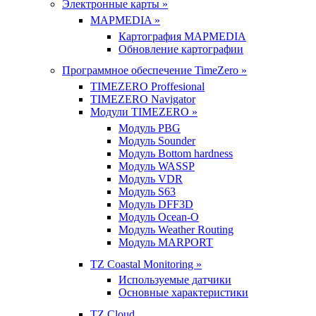
Электронные карты »
MAPMEDIA »
Картография MAPMEDIA
Обновление картографии
Программное обеспечение TimeZero »
TIMEZERO Proffesional
TIMEZERO Navigator
Модули TIMEZERO »
Модуль PBG
Модуль Sounder
Модуль Bottom hardness
Модуль WASSP
Модуль VDR
Модуль S63
Модуль DFF3D
Модуль Ocean-O
Модуль Weather Routing
Модуль MARPORT
TZ Coastal Monitoring »
Используемые датчики
Основные характеристики
TZ Cloud