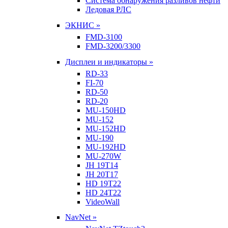
Система обнаружения разливов нефти
Ледовая РЛС
ЭКНИС »
FMD-3100
FMD-3200/3300
Дисплеи и индикаторы »
RD-33
FI-70
RD-50
RD-20
MU-150HD
MU-152
MU-152HD
MU-190
MU-192HD
MU-270W
JH 19T14
JH 20T17
HD 19T22
HD 24T22
VideoWall
NavNet »