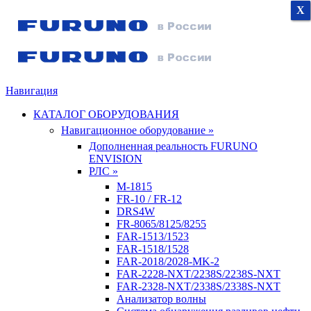
X
X
X
Навигация
КАТАЛОГ ОБОРУДОВАНИЯ
Навигационное оборудование »
Дополненная реальность FURUNO
ENVISION
РЛС »
M-1815
FR-10 / FR-12
DRS4W
FR-8065/8125/8255
FAR-1513/1523
FAR-1518/1528
FAR-2018/2028-MK-2
FAR-2228-NXT/2238S/2238S-NXT
FAR-2328-NXT/2338S/2338S-NXT
Анализатор волны