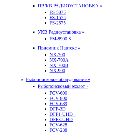
ПВ/КВ РАДИОУСТАНОВКА »
FS-5075
FS-1575
FS-2575
УКВ Радиоустановка »
FM-8900 S
Приемник Навтекс »
NX-300
NX-700A
NX-700B
NX-900
Рыбопоисковое оборудование »
Рыбопоисковый эхолот »
FCV-600
FCV-800
FCV-689
DFF-3D
DFF1-UHD+
DFF3-UHD
FCV-628
FCV-288