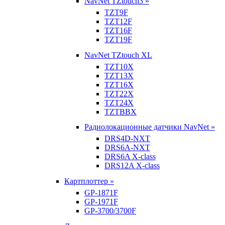
NavNet TZtouch3 »
TZT9F
TZT12F
TZT16F
TZT19F
NavNet TZtouch XL
TZT10X
TZT13X
TZT16X
TZT22X
TZT24X
TZTBBX
Радиолокационные датчики NavNet »
DRS4D-NXT
DRS6A-NXT
DRS6A X-class
DRS12A X-class
Картплоттер »
GP-1871F
GP-1971F
GP-3700/3700F