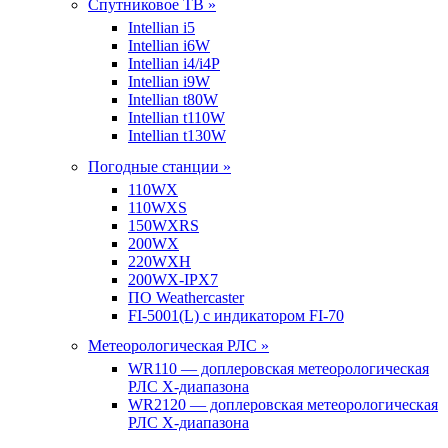
Спутниковое ТВ »
Intellian i5
Intellian i6W
Intellian i4/i4P
Intellian i9W
Intellian t80W
Intellian t110W
Intellian t130W
Погодные станции »
110WX
110WXS
150WXRS
200WX
220WXH
200WX-IPX7
ПО Weathercaster
FI-5001(L) с индикатором FI-70
Метеорологическая РЛС »
WR110 — доплеровская метеорологическая
РЛС X-диапазона
WR2120 — доплеровская метеорологическая
РЛС X-диапазона