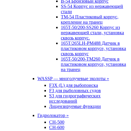
B-54 Бронзовый корпус
SS-54 Корпус из нержавеющей
стали
TM-54 Пластиковый корпус,
крепление на транец
165T-50/200-SS260 Корпус из
нержавеющей стали, установка
сквозь корпус.
165T/265LH-PM488 Датчик в
пластиковом корпусе, установка
сквозь корпус
165T-50/200-TM260 Датчик в
пластиковом корпусе, установка
на транец
WASSP — многолучевые эхолоты »
F3X (L) для рыбопоиска
F3 для рыболовных судов
S3 для гидрографических
исследований
Лицензируемые функции
Гидролокатор »
CH-500
CH-600