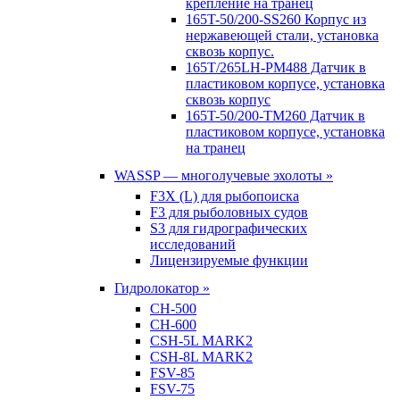
крепление на транец
165T-50/200-SS260 Корпус из
нержавеющей стали, установка
сквозь корпус.
165T/265LH-PM488 Датчик в
пластиковом корпусе, установка
сквозь корпус
165T-50/200-TM260 Датчик в
пластиковом корпусе, установка
на транец
WASSP — многолучевые эхолоты »
F3X (L) для рыбопоиска
F3 для рыболовных судов
S3 для гидрографических
исследований
Лицензируемые функции
Гидролокатор »
CH-500
CH-600
CSH-5L MARK2
CSH-8L MARK2
FSV-85
FSV-75