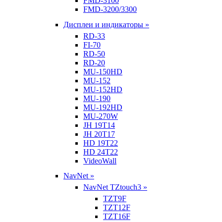
FMD-3100
FMD-3200/3300
Дисплеи и индикаторы »
RD-33
FI-70
RD-50
RD-20
MU-150HD
MU-152
MU-152HD
MU-190
MU-192HD
MU-270W
JH 19T14
JH 20T17
HD 19T22
HD 24T22
VideoWall
NavNet »
NavNet TZtouch3 »
TZT9F
TZT12F
TZT16F