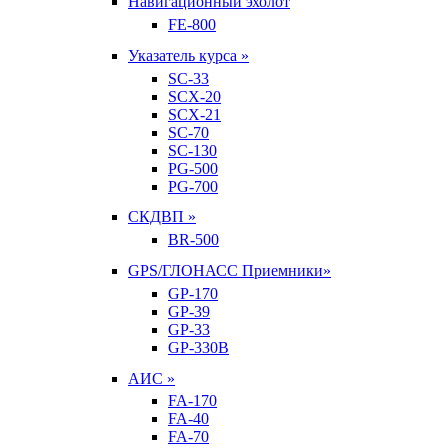
Навигационный эхолот
FE-800
Указатель курса »
SC-33
SCX-20
SCX-21
SC-70
SC-130
PG-500
PG-700
СКДВП »
BR-500
GPS/ГЛОНАСС Приемники»
GP-170
GP-39
GP-33
GP-330B
АИС »
FA-170
FA-40
FA-70