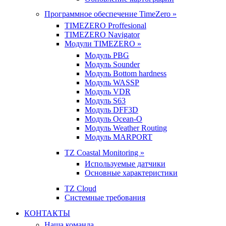
Программное обеспечение TimeZero »
TIMEZERO Proffesional
TIMEZERO Navigator
Модули TIMEZERO »
Модуль PBG
Модуль Sounder
Модуль Bottom hardness
Модуль WASSP
Модуль VDR
Модуль S63
Модуль DFF3D
Модуль Ocean-O
Модуль Weather Routing
Модуль MARPORT
TZ Coastal Monitoring »
Используемые датчики
Основные характеристики
TZ Cloud
Системные требования
КОНТАКТЫ
Наша команда