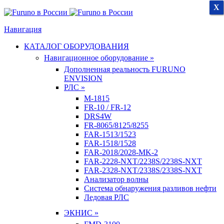
X
X
X
Навигация
КАТАЛОГ ОБОРУДОВАНИЯ
Навигационное оборудование »
Дополненная реальность FURUNO
ENVISION
РЛС »
M-1815
FR-10 / FR-12
DRS4W
FR-8065/8125/8255
FAR-1513/1523
FAR-1518/1528
FAR-2018/2028-MK-2
FAR-2228-NXT/2238S/2238S-NXT
FAR-2328-NXT/2338S/2338S-NXT
Анализатор волны
Система обнаружения разливов нефти
Ледовая РЛС
ЭКНИС »