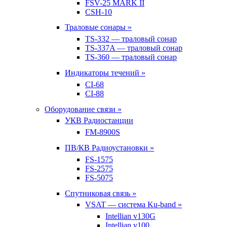
FSV-25 MARK II
CSH-10
Траловые сонары »
TS-332 — траловый сонар
TS-337A — траловый сонар
TS-360 — траловый сонар
Индикаторы течений »
CI-68
CI-88
Оборудование связи »
УКВ Радиостанции
FM-8900S
ПВ/КВ Радиоустановки »
FS-1575
FS-2575
FS-5075
Спутниковая связь »
VSAT — система Ku-band »
Intellian v130G
Intellian v100