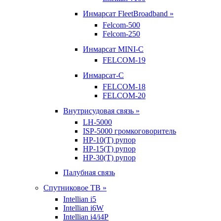
Инмарсат FleetBroadband »
Felcom-500
Felcom-250
Инмарсат MINI-C
FELCOM-19
Инмарсат-С
FELCOM-18
FELCOM-20
Внутрисудовая связь »
LH-5000
ISP-5000 громкоговоритель
HP-10(T) рупор
HP-15(T) рупор
HP-30(T) рупор
Палубная связь
Спутниковое ТВ »
Intellian i5
Intellian i6W
Intellian i4/i4P