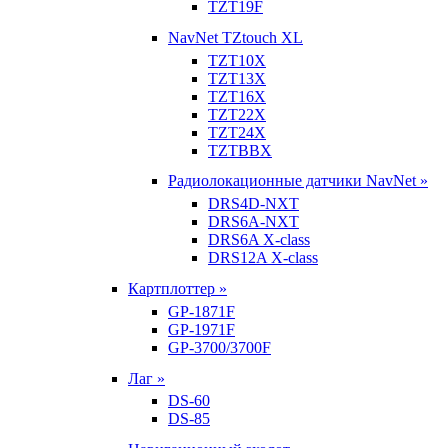
TZT19F
NavNet TZtouch XL
TZT10X
TZT13X
TZT16X
TZT22X
TZT24X
TZTBBX
Радиолокационные датчики NavNet »
DRS4D-NXT
DRS6A-NXT
DRS6A X-class
DRS12A X-class
Картплоттер »
GP-1871F
GP-1971F
GP-3700/3700F
Лаг »
DS-60
DS-85