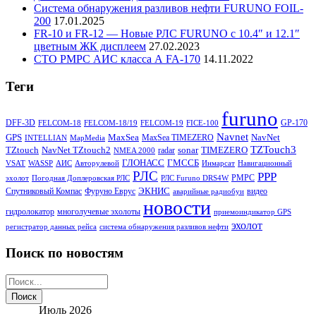
Система обнаружения разливов нефти FURUNO FOIL-
200
17.01.2025
FR-10 и FR-12 — Новые РЛС FURUNO c 10.4″ и 12.1″
цветным ЖК дисплеем
27.02.2023
СТО РМРС АИС класса А FA-170
14.11.2022
Теги
furuno
DFF-3D
GP-170
FELCOM-18
FELCOM-18/19
FELCOM-19
FICE-100
Navnet
GPS
MaxSea
NavNet
MaxSea TIMEZERO
INTELLIAN
MapMedia
TZTouch3
TZtouch
NavNet TZtouch2
sonar
TIMEZERO
radar
NMEA 2000
ГЛОНАСС
ГМССБ
VSAT
WASSP
АИС
Авторулевой
Инмарсат
Навигационный
РЛС
РРР
РМРС
эхолот
Погодная Доплеровская РЛС
РЛС Furuno DRS4W
ЭКНИС
Спутниковый Компас
Фуруно Еврус
видео
аварийные радиобуи
новости
гидролокатор
многолучевые эхолоты
приемоиндикатор GPS
эхолот
регистратор данных рейса
система обнаружения разливов нефти
Поиск по новостям
Июль 2026