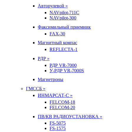
Авторулевой »
NAVpilot-711С
NAVpilot-300
Факсимильный приемник
FAX-30
Магнитный компас
REFLECTA-1
РДР »
РДР VR-7000
У-РДР VR-7000S
Магнетроны
ГМССБ »
ИНМАРСАТ-С »
FELCOM-18
FELCOM-20
ПВ/КВ РАДИОУСТАНОВКА »
FS-5075
FS-1575