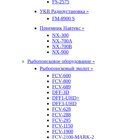
FS-2575
УКВ Радиоустановка »
FM-8900 S
Приемник Навтекс »
NX-300
NX-700A
NX-700B
NX-900
Рыбопоисковое оборудование »
Рыбопоисковый эхолот »
FCV-600
FCV-800
FCV-689
DFF-3D
DFF1-UHD+
DFF3-UHD
FCV-628
FCV-288
FCV-295
FCV-1150
FCV-1900
FCV-2100-MARK-2