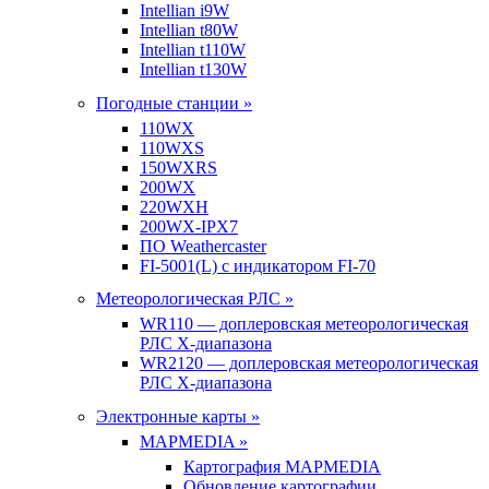
Intellian i9W
Intellian t80W
Intellian t110W
Intellian t130W
Погодные станции »
110WX
110WXS
150WXRS
200WX
220WXH
200WX-IPX7
ПО Weathercaster
FI-5001(L) с индикатором FI-70
Метеорологическая РЛС »
WR110 — доплеровская метеорологическая
РЛС X-диапазона
WR2120 — доплеровская метеорологическая
РЛС X-диапазона
Электронные карты »
MAPMEDIA »
Картография MAPMEDIA
Обновление картографии