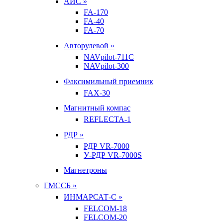
АИС »
FA-170
FA-40
FA-70
Авторулевой »
NAVpilot-711С
NAVpilot-300
Факсимильный приемник
FAX-30
Магнитный компас
REFLECTA-1
РДР »
РДР VR-7000
У-РДР VR-7000S
Магнетроны
ГМССБ »
ИНМАРСАТ-С »
FELCOM-18
FELCOM-20