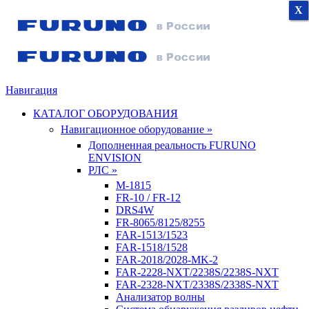
X
X
X
Навигация
КАТАЛОГ ОБОРУДОВАНИЯ
Навигационное оборудование »
Дополненная реальность FURUNO
ENVISION
РЛС »
M-1815
FR-10 / FR-12
DRS4W
FR-8065/8125/8255
FAR-1513/1523
FAR-1518/1528
FAR-2018/2028-MK-2
FAR-2228-NXT/2238S/2238S-NXT
FAR-2328-NXT/2338S/2338S-NXT
Анализатор волны