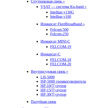
Спутниковая связь »
VSAT — система Ku-band »
Intellian v130G
Intellian v100
Инмарсат FleetBroadband »
Felcom-500
Felcom-250
Инмарсат MINI-C
FELCOM-19
Инмарсат-С
FELCOM-18
FELCOM-20
Внутрисудовая связь »
LH-5000
ISP-5000 громкоговоритель
HP-10(T) рупор
HP-15(T) рупор
HP-30(T) рупор
Палубная связь