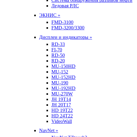
Система обнаружения разливов нефти
Ледовая РЛС
ЭКНИС »
FMD-3100
FMD-3200/3300
Дисплеи и индикаторы »
RD-33
FI-70
RD-50
RD-20
MU-150HD
MU-152
MU-152HD
MU-190
MU-192HD
MU-270W
JH 19T14
JH 20T17
HD 19T22
HD 24T22
VideoWall
NavNet »