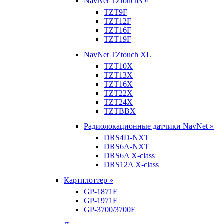
NavNet TZtouch3 »
TZT9F
TZT12F
TZT16F
TZT19F
NavNet TZtouch XL
TZT10X
TZT13X
TZT16X
TZT22X
TZT24X
TZTBBX
Радиолокационные датчики NavNet »
DRS4D-NXT
DRS6A-NXT
DRS6A X-class
DRS12A X-class
Картплоттер »
GP-1871F
GP-1971F
GP-3700/3700F