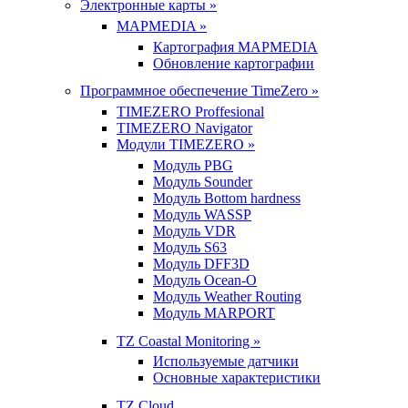
Электронные карты »
MAPMEDIA »
Картография MAPMEDIA
Обновление картографии
Программное обеспечение TimeZero »
TIMEZERO Proffesional
TIMEZERO Navigator
Модули TIMEZERO »
Модуль PBG
Модуль Sounder
Модуль Bottom hardness
Модуль WASSP
Модуль VDR
Модуль S63
Модуль DFF3D
Модуль Ocean-O
Модуль Weather Routing
Модуль MARPORT
TZ Coastal Monitoring »
Используемые датчики
Основные характеристики
TZ Cloud