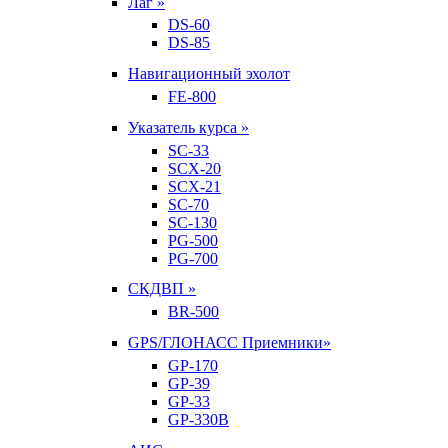
Лаг »
DS-60
DS-85
Навигационный эхолот
FE-800
Указатель курса »
SC-33
SCX-20
SCX-21
SC-70
SC-130
PG-500
PG-700
СКДВП »
BR-500
GPS/ГЛОНАСС Приемники»
GP-170
GP-39
GP-33
GP-330B