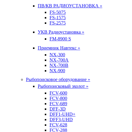
ПВ/КВ РАДИОУСТАНОВКА »
FS-5075
FS-1575
FS-2575
УКВ Радиоустановка »
FM-8900 S
Приемник Навтекс »
NX-300
NX-700A
NX-700B
NX-900
Рыбопоисковое оборудование »
Рыбопоисковый эхолот »
FCV-600
FCV-800
FCV-689
DFF-3D
DFF1-UHD+
DFF3-UHD
FCV-628
FCV-288