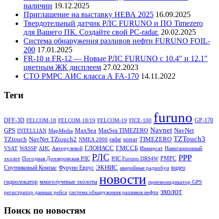
наличии
19.12.2025
Приглашение на выставку НЕВА 2025
16.09.2025
Твердотельный датчик РЛС FURUNO и ПО Timezero
для Вашего ПК. Создайте свой PC-radar.
20.02.2025
Система обнаружения разливов нефти FURUNO FOIL-
200
17.01.2025
FR-10 и FR-12 — Новые РЛС FURUNO c 10.4″ и 12.1″
цветным ЖК дисплеем
27.02.2023
СТО РМРС АИС класса А FA-170
14.11.2022
Теги
furuno
DFF-3D
GP-170
FELCOM-18
FELCOM-18/19
FELCOM-19
FICE-100
Navnet
GPS
MaxSea
NavNet
MaxSea TIMEZERO
INTELLIAN
MapMedia
TZTouch3
TZtouch
NavNet TZtouch2
sonar
TIMEZERO
radar
NMEA 2000
ГЛОНАСС
ГМССБ
VSAT
WASSP
АИС
Авторулевой
Инмарсат
Навигационный
РЛС
РРР
РМРС
эхолот
Погодная Доплеровская РЛС
РЛС Furuno DRS4W
ЭКНИС
Спутниковый Компас
Фуруно Еврус
видео
аварийные радиобуи
новости
гидролокатор
многолучевые эхолоты
приемоиндикатор GPS
эхолот
регистратор данных рейса
система обнаружения разливов нефти
Поиск по новостям