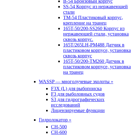
B-54 Бронзовый корпус
SS-54 Корпус из нержавеющей
стали
TM-54 Пластиковый корпус,
крепление на транец
165T-50/200-SS260 Корпус из
нержавеющей стали, установка
сквозь корпус.
165T/265LH-PM488 Датчик в
пластиковом корпусе, установка
сквозь корпус
165T-50/200-TM260 Датчик в
пластиковом корпусе, установка
на транец
WASSP — многолучевые эхолоты »
F3X (L) для рыбопоиска
F3 для рыболовных судов
S3 для гидрографических
исследований
Лицензируемые функции
Гидролокатор »
CH-500
CH-600