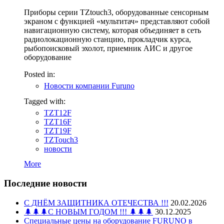
Приборы серии TZtouch3, оборудованные сенсорным
экраном с функцией «мультитач» представляют собой
навигационную систему, которая объединяет в сеть
радиолокационную станцию, прокладчик курса,
рыбопоисковый эхолот, приемник АИС и другое
оборудование
Posted in:
Новости компании Furuno
Tagged with:
TZT12F
TZT16F
TZT19F
TZTouch3
новости
More
Последние новости
С ДНЁМ ЗАЩИТНИКА ОТЕЧЕСТВА !!!
20.02.2026
🌲🌲🌲С НОВЫМ ГОДОМ !!! 🌲🌲🌲
30.12.2025
Специальные цены на оборудование FURUNO в