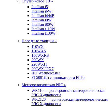
Спутниковое ТВ »
Intellian i5
Intellian i6W
Intellian i4/i4P
Intellian i9W
Intellian t80W
Intellian t110W
Intellian t130W
Погодные станции »
110WX
110WXS
150WXRS
200WX
220WXH
200WX-IPX7
ПО Weathercaster
FI-5001(L) с индикатором FI-70
Метеорологическая РЛС »
WR110 — доплеровская метеорологическая
РЛС X-диапазона
WR2120 — доплеровская метеорологическая
РЛС X-диапазона