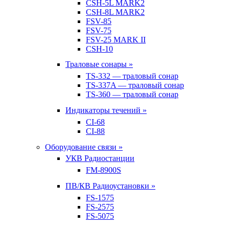
CSH-5L MARK2
CSH-8L MARK2
FSV-85
FSV-75
FSV-25 MARK II
CSH-10
Траловые сонары »
TS-332 — траловый сонар
TS-337A — траловый сонар
TS-360 — траловый сонар
Индикаторы течений »
CI-68
CI-88
Оборудование связи »
УКВ Радиостанции
FM-8900S
ПВ/КВ Радиоустановки »
FS-1575
FS-2575
FS-5075