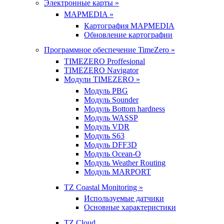
Электронные карты »
MAPMEDIA »
Картография MAPMEDIA
Обновление картографии
Программное обеспечение TimeZero »
TIMEZERO Proffesional
TIMEZERO Navigator
Модули TIMEZERO »
Модуль PBG
Модуль Sounder
Модуль Bottom hardness
Модуль WASSP
Модуль VDR
Модуль S63
Модуль DFF3D
Модуль Ocean-O
Модуль Weather Routing
Модуль MARPORT
TZ Coastal Monitoring »
Используемые датчики
Основные характеристики
TZ Cloud