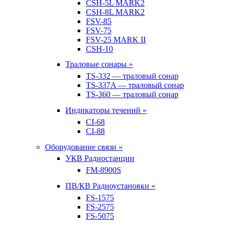
CSH-5L MARK2
CSH-8L MARK2
FSV-85
FSV-75
FSV-25 MARK II
CSH-10
Траловые сонары »
TS-332 — траловый сонар
TS-337A — траловый сонар
TS-360 — траловый сонар
Индикаторы течений »
CI-68
CI-88
Оборудование связи »
УКВ Радиостанции
FM-8900S
ПВ/КВ Радиоустановки »
FS-1575
FS-2575
FS-5075