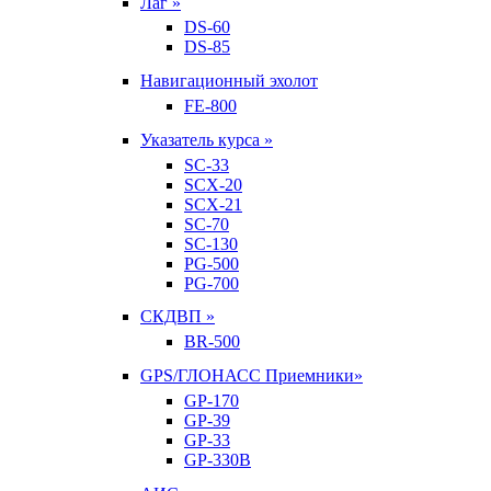
Лаг »
DS-60
DS-85
Навигационный эхолот
FE-800
Указатель курса »
SC-33
SCX-20
SCX-21
SC-70
SC-130
PG-500
PG-700
СКДВП »
BR-500
GPS/ГЛОНАСС Приемники»
GP-170
GP-39
GP-33
GP-330B