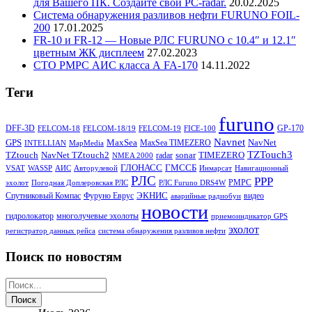
для Вашего ПК. Создайте свой PC-radar.
20.02.2025
Система обнаружения разливов нефти FURUNO FOIL-
200
17.01.2025
FR-10 и FR-12 — Новые РЛС FURUNO c 10.4″ и 12.1″
цветным ЖК дисплеем
27.02.2023
СТО РМРС АИС класса А FA-170
14.11.2022
Теги
furuno
DFF-3D
GP-170
FELCOM-18
FELCOM-18/19
FELCOM-19
FICE-100
Navnet
GPS
MaxSea
NavNet
MaxSea TIMEZERO
INTELLIAN
MapMedia
TZTouch3
TZtouch
NavNet TZtouch2
sonar
TIMEZERO
radar
NMEA 2000
ГЛОНАСС
ГМССБ
VSAT
WASSP
АИС
Авторулевой
Инмарсат
Навигационный
РЛС
РРР
РМРС
эхолот
Погодная Доплеровская РЛС
РЛС Furuno DRS4W
ЭКНИС
Спутниковый Компас
Фуруно Еврус
видео
аварийные радиобуи
новости
гидролокатор
многолучевые эхолоты
приемоиндикатор GPS
эхолот
регистратор данных рейса
система обнаружения разливов нефти
Поиск по новостям