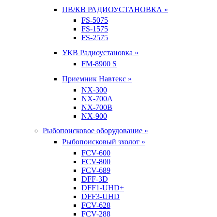
ПВ/КВ РАДИОУСТАНОВКА »
FS-5075
FS-1575
FS-2575
УКВ Радиоустановка »
FM-8900 S
Приемник Навтекс »
NX-300
NX-700A
NX-700B
NX-900
Рыбопоисковое оборудование »
Рыбопоисковый эхолот »
FCV-600
FCV-800
FCV-689
DFF-3D
DFF1-UHD+
DFF3-UHD
FCV-628
FCV-288