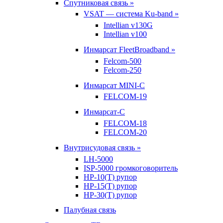
Спутниковая связь »
VSAT — система Ku-band »
Intellian v130G
Intellian v100
Инмарсат FleetBroadband »
Felcom-500
Felcom-250
Инмарсат MINI-C
FELCOM-19
Инмарсат-С
FELCOM-18
FELCOM-20
Внутрисудовая связь »
LH-5000
ISP-5000 громкоговоритель
HP-10(T) рупор
HP-15(T) рупор
HP-30(T) рупор
Палубная связь