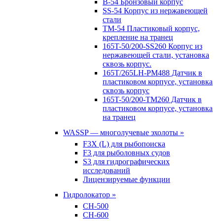
B-54 Бронзовый корпус
SS-54 Корпус из нержавеющей
стали
TM-54 Пластиковый корпус,
крепление на транец
165T-50/200-SS260 Корпус из
нержавеющей стали, установка
сквозь корпус.
165T/265LH-PM488 Датчик в
пластиковом корпусе, установка
сквозь корпус
165T-50/200-TM260 Датчик в
пластиковом корпусе, установка
на транец
WASSP — многолучевые эхолоты »
F3X (L) для рыбопоиска
F3 для рыболовных судов
S3 для гидрографических
исследований
Лицензируемые функции
Гидролокатор »
CH-500
CH-600