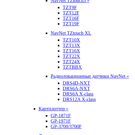
NavNet TZtouch3 »
TZT9F
TZT12F
TZT16F
TZT19F
NavNet TZtouch XL
TZT10X
TZT13X
TZT16X
TZT22X
TZT24X
TZTBBX
Радиолокационные датчики NavNet »
DRS4D-NXT
DRS6A-NXT
DRS6A X-class
DRS12A X-class
Картплоттер »
GP-1871F
GP-1971F
GP-3700/3700F