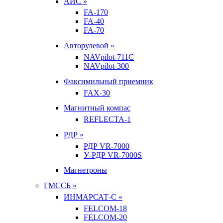
АИС »
FA-170
FA-40
FA-70
Авторулевой »
NAVpilot-711С
NAVpilot-300
Факсимильный приемник
FAX-30
Магнитный компас
REFLECTA-1
РДР »
РДР VR-7000
У-РДР VR-7000S
Магнетроны
ГМССБ »
ИНМАРСАТ-С »
FELCOM-18
FELCOM-20