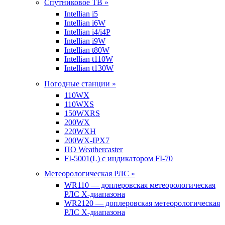
Спутниковое ТВ »
Intellian i5
Intellian i6W
Intellian i4/i4P
Intellian i9W
Intellian t80W
Intellian t110W
Intellian t130W
Погодные станции »
110WX
110WXS
150WXRS
200WX
220WXH
200WX-IPX7
ПО Weathercaster
FI-5001(L) с индикатором FI-70
Метеорологическая РЛС »
WR110 — доплеровская метеорологическая
РЛС X-диапазона
WR2120 — доплеровская метеорологическая
РЛС X-диапазона