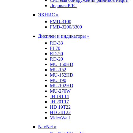
Система обнаружения разливов нефти
Ледовая РЛС
ЭКНИС »
FMD-3100
FMD-3200/3300
Дисплеи и индикаторы »
RD-33
FI-70
RD-50
RD-20
MU-150HD
MU-152
MU-152HD
MU-190
MU-192HD
MU-270W
JH 19T14
JH 20T17
HD 19T22
HD 24T22
VideoWall
NavNet »