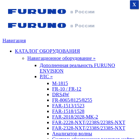
X
X
X
Навигация
КАТАЛОГ ОБОРУДОВАНИЯ
Навигационное оборудование »
Дополненная реальность FURUNO
ENVISION
РЛС »
M-1815
FR-10 / FR-12
DRS4W
FR-8065/8125/8255
FAR-1513/1523
FAR-1518/1528
FAR-2018/2028-MK-2
FAR-2228-NXT/2238S/2238S-NXT
FAR-2328-NXT/2338S/2338S-NXT
Анализатор волны