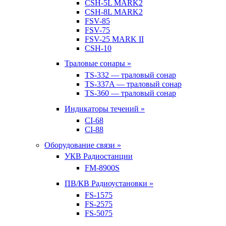
CSH-5L MARK2
CSH-8L MARK2
FSV-85
FSV-75
FSV-25 MARK II
CSH-10
Траловые сонары »
TS-332 — траловый сонар
TS-337A — траловый сонар
TS-360 — траловый сонар
Индикаторы течений »
CI-68
CI-88
Оборудование связи »
УКВ Радиостанции
FM-8900S
ПВ/КВ Радиоустановки »
FS-1575
FS-2575
FS-5075