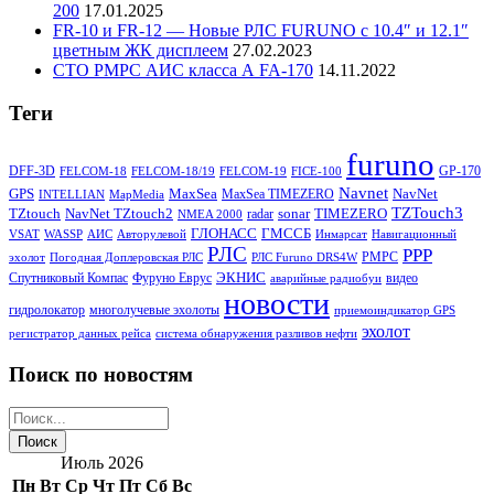
200
17.01.2025
FR-10 и FR-12 — Новые РЛС FURUNO c 10.4″ и 12.1″
цветным ЖК дисплеем
27.02.2023
СТО РМРС АИС класса А FA-170
14.11.2022
Теги
furuno
DFF-3D
GP-170
FELCOM-18
FELCOM-18/19
FELCOM-19
FICE-100
Navnet
GPS
MaxSea
NavNet
MaxSea TIMEZERO
INTELLIAN
MapMedia
TZTouch3
TZtouch
NavNet TZtouch2
sonar
TIMEZERO
radar
NMEA 2000
ГЛОНАСС
ГМССБ
VSAT
WASSP
АИС
Авторулевой
Инмарсат
Навигационный
РЛС
РРР
РМРС
эхолот
Погодная Доплеровская РЛС
РЛС Furuno DRS4W
ЭКНИС
Спутниковый Компас
Фуруно Еврус
видео
аварийные радиобуи
новости
гидролокатор
многолучевые эхолоты
приемоиндикатор GPS
эхолот
регистратор данных рейса
система обнаружения разливов нефти
Поиск по новостям
Июль 2026
Пн
Вт
Ср
Чт
Пт
Сб
Вс