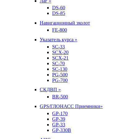
Лаг »
DS-60
DS-85
Навигационный эхолот
FE-800
Указатель курса »
SC-33
SCX-20
SCX-21
SC-70
SC-130
PG-500
PG-700
СКДВП »
BR-500
GPS/ГЛОНАСС Приемники»
GP-170
GP-39
GP-33
GP-330B