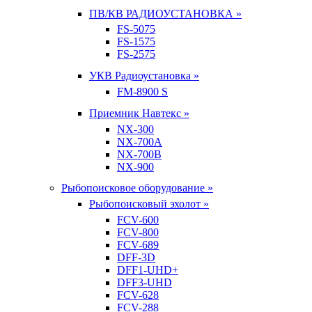
ПВ/КВ РАДИОУСТАНОВКА »
FS-5075
FS-1575
FS-2575
УКВ Радиоустановка »
FM-8900 S
Приемник Навтекс »
NX-300
NX-700A
NX-700B
NX-900
Рыбопоисковое оборудование »
Рыбопоисковый эхолот »
FCV-600
FCV-800
FCV-689
DFF-3D
DFF1-UHD+
DFF3-UHD
FCV-628
FCV-288