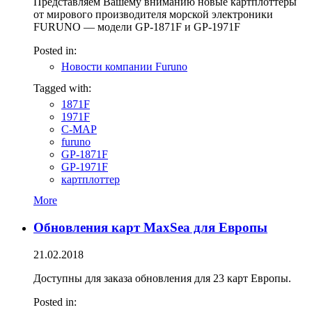
Представляем Вашему вниманию новые картплоттеры
от мирового производителя морской электроники
FURUNO — модели GP-1871F и GP-1971F
Posted in:
Новости компании Furuno
Tagged with:
1871F
1971F
C-MAP
furuno
GP-1871F
GP-1971F
картплоттер
More
Обновления карт MaxSea для Европы
21.02.2018
Доступны для заказа обновления для 23 карт Европы.
Posted in: