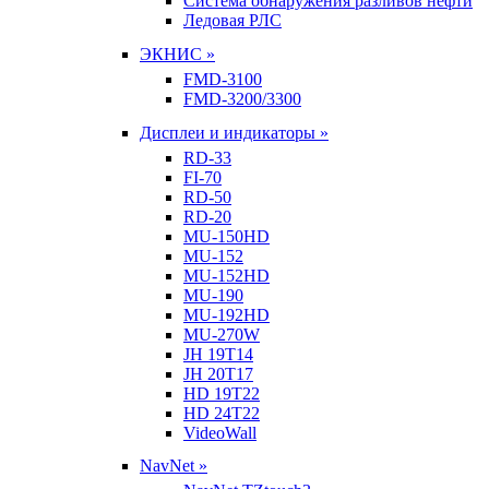
Система обнаружения разливов нефти
Ледовая РЛС
ЭКНИС »
FMD-3100
FMD-3200/3300
Дисплеи и индикаторы »
RD-33
FI-70
RD-50
RD-20
MU-150HD
MU-152
MU-152HD
MU-190
MU-192HD
MU-270W
JH 19T14
JH 20T17
HD 19T22
HD 24T22
VideoWall
NavNet »