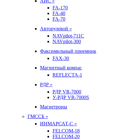
АИС »
FA-170
FA-40
FA-70
Авторулевой »
NAVpilot-711С
NAVpilot-300
Факсимильный приемник
FAX-30
Магнитный компас
REFLECTA-1
РДР »
РДР VR-7000
У-РДР VR-7000S
Магнетроны
ГМССБ »
ИНМАРСАТ-С »
FELCOM-18
FELCOM-20