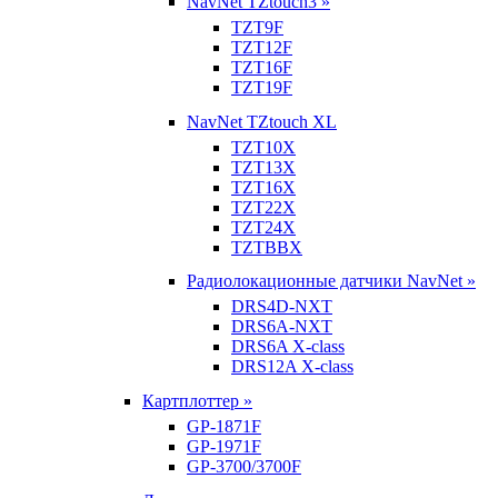
NavNet TZtouch3 »
TZT9F
TZT12F
TZT16F
TZT19F
NavNet TZtouch XL
TZT10X
TZT13X
TZT16X
TZT22X
TZT24X
TZTBBX
Радиолокационные датчики NavNet »
DRS4D-NXT
DRS6A-NXT
DRS6A X-class
DRS12A X-class
Картплоттер »
GP-1871F
GP-1971F
GP-3700/3700F