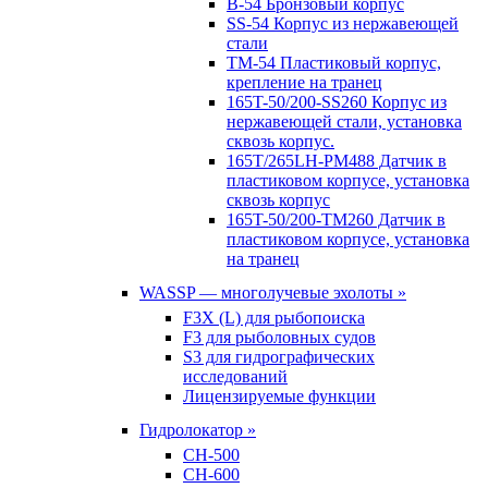
B-54 Бронзовый корпус
SS-54 Корпус из нержавеющей
стали
TM-54 Пластиковый корпус,
крепление на транец
165T-50/200-SS260 Корпус из
нержавеющей стали, установка
сквозь корпус.
165T/265LH-PM488 Датчик в
пластиковом корпусе, установка
сквозь корпус
165T-50/200-TM260 Датчик в
пластиковом корпусе, установка
на транец
WASSP — многолучевые эхолоты »
F3X (L) для рыбопоиска
F3 для рыболовных судов
S3 для гидрографических
исследований
Лицензируемые функции
Гидролокатор »
CH-500
CH-600