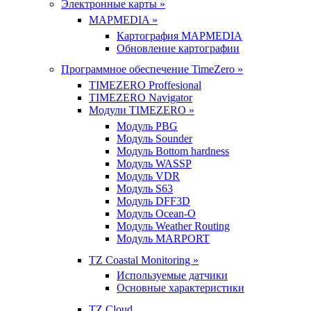
Электронные карты »
MAPMEDIA »
Картография MAPMEDIA
Обновление картографии
Программное обеспечение TimeZero »
TIMEZERO Proffesional
TIMEZERO Navigator
Модули TIMEZERO »
Модуль PBG
Модуль Sounder
Модуль Bottom hardness
Модуль WASSP
Модуль VDR
Модуль S63
Модуль DFF3D
Модуль Ocean-O
Модуль Weather Routing
Модуль MARPORT
TZ Coastal Monitoring »
Используемые датчики
Основные характеристики
TZ Cloud