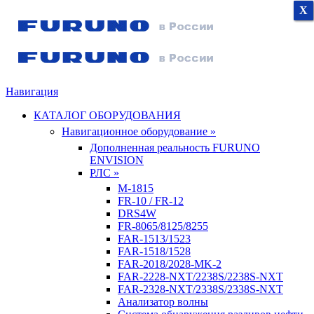
X
X
X
Навигация
КАТАЛОГ ОБОРУДОВАНИЯ
Навигационное оборудование »
Дополненная реальность FURUNO
ENVISION
РЛС »
M-1815
FR-10 / FR-12
DRS4W
FR-8065/8125/8255
FAR-1513/1523
FAR-1518/1528
FAR-2018/2028-MK-2
FAR-2228-NXT/2238S/2238S-NXT
FAR-2328-NXT/2338S/2338S-NXT
Анализатор волны