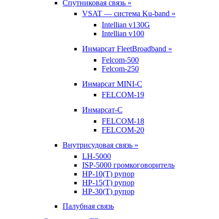
Спутниковая связь »
VSAT — система Ku-band »
Intellian v130G
Intellian v100
Инмарсат FleetBroadband »
Felcom-500
Felcom-250
Инмарсат MINI-C
FELCOM-19
Инмарсат-С
FELCOM-18
FELCOM-20
Внутрисудовая связь »
LH-5000
ISP-5000 громкоговоритель
HP-10(T) рупор
HP-15(T) рупор
HP-30(T) рупор
Палубная связь