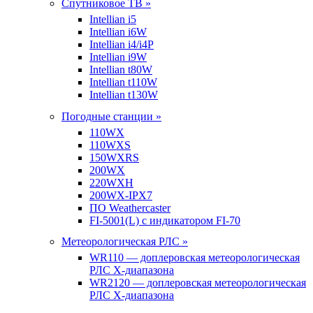
Спутниковое ТВ »
Intellian i5
Intellian i6W
Intellian i4/i4P
Intellian i9W
Intellian t80W
Intellian t110W
Intellian t130W
Погодные станции »
110WX
110WXS
150WXRS
200WX
220WXH
200WX-IPX7
ПО Weathercaster
FI-5001(L) с индикатором FI-70
Метеорологическая РЛС »
WR110 — доплеровская метеорологическая
РЛС X-диапазона
WR2120 — доплеровская метеорологическая
РЛС X-диапазона