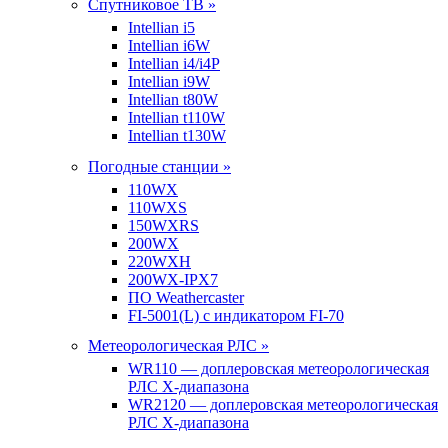
Спутниковое ТВ »
Intellian i5
Intellian i6W
Intellian i4/i4P
Intellian i9W
Intellian t80W
Intellian t110W
Intellian t130W
Погодные станции »
110WX
110WXS
150WXRS
200WX
220WXH
200WX-IPX7
ПО Weathercaster
FI-5001(L) с индикатором FI-70
Метеорологическая РЛС »
WR110 — доплеровская метеорологическая
РЛС X-диапазона
WR2120 — доплеровская метеорологическая
РЛС X-диапазона