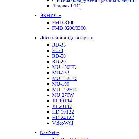
Система обнаружения разливов нефти
Ледовая РЛС
ЭКНИС »
FMD-3100
FMD-3200/3300
Дисплеи и индикаторы »
RD-33
FI-70
RD-50
RD-20
MU-150HD
MU-152
MU-152HD
MU-190
MU-192HD
MU-270W
JH 19T14
JH 20T17
HD 19T22
HD 24T22
VideoWall
NavNet »