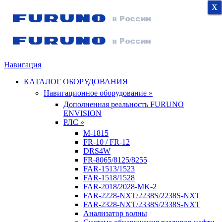
X
X
X
Навигация
КАТАЛОГ ОБОРУДОВАНИЯ
Навигационное оборудование »
Дополненная реальность FURUNO
ENVISION
РЛС »
M-1815
FR-10 / FR-12
DRS4W
FR-8065/8125/8255
FAR-1513/1523
FAR-1518/1528
FAR-2018/2028-MK-2
FAR-2228-NXT/2238S/2238S-NXT
FAR-2328-NXT/2338S/2338S-NXT
Анализатор волны