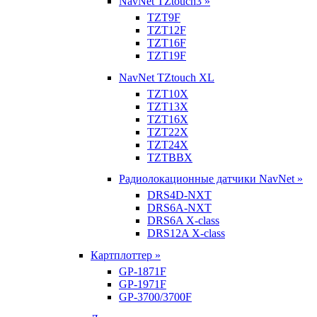
NavNet TZtouch3 »
TZT9F
TZT12F
TZT16F
TZT19F
NavNet TZtouch XL
TZT10X
TZT13X
TZT16X
TZT22X
TZT24X
TZTBBX
Радиолокационные датчики NavNet »
DRS4D-NXT
DRS6A-NXT
DRS6A X-class
DRS12A X-class
Картплоттер »
GP-1871F
GP-1971F
GP-3700/3700F