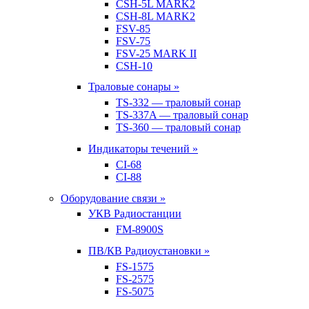
CSH-5L MARK2
CSH-8L MARK2
FSV-85
FSV-75
FSV-25 MARK II
CSH-10
Траловые сонары »
TS-332 — траловый сонар
TS-337A — траловый сонар
TS-360 — траловый сонар
Индикаторы течений »
CI-68
CI-88
Оборудование связи »
УКВ Радиостанции
FM-8900S
ПВ/КВ Радиоустановки »
FS-1575
FS-2575
FS-5075