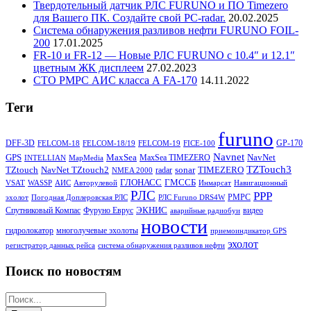
Твердотельный датчик РЛС FURUNO и ПО Timezero
для Вашего ПК. Создайте свой PC-radar.
20.02.2025
Система обнаружения разливов нефти FURUNO FOIL-
200
17.01.2025
FR-10 и FR-12 — Новые РЛС FURUNO c 10.4″ и 12.1″
цветным ЖК дисплеем
27.02.2023
СТО РМРС АИС класса А FA-170
14.11.2022
Теги
furuno
DFF-3D
GP-170
FELCOM-18
FELCOM-18/19
FELCOM-19
FICE-100
Navnet
GPS
MaxSea
NavNet
MaxSea TIMEZERO
INTELLIAN
MapMedia
TZTouch3
TZtouch
NavNet TZtouch2
sonar
TIMEZERO
radar
NMEA 2000
ГЛОНАСС
ГМССБ
VSAT
WASSP
АИС
Авторулевой
Инмарсат
Навигационный
РЛС
РРР
РМРС
эхолот
Погодная Доплеровская РЛС
РЛС Furuno DRS4W
ЭКНИС
Спутниковый Компас
Фуруно Еврус
видео
аварийные радиобуи
новости
гидролокатор
многолучевые эхолоты
приемоиндикатор GPS
эхолот
регистратор данных рейса
система обнаружения разливов нефти
Поиск по новостям