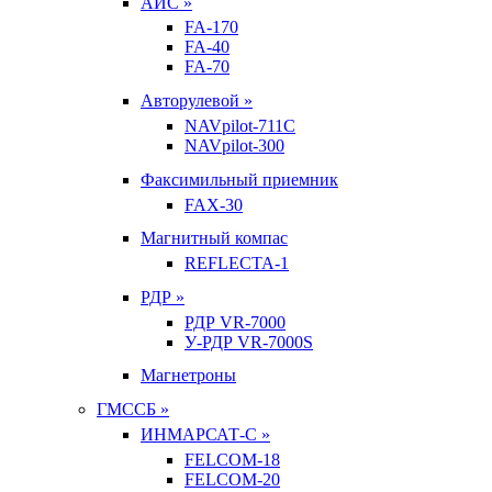
АИС »
FA-170
FA-40
FA-70
Авторулевой »
NAVpilot-711С
NAVpilot-300
Факсимильный приемник
FAX-30
Магнитный компас
REFLECTA-1
РДР »
РДР VR-7000
У-РДР VR-7000S
Магнетроны
ГМССБ »
ИНМАРСАТ-С »
FELCOM-18
FELCOM-20