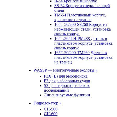
B-54 Бронзовый корпус
SS-54 Корпус из нержавеющей
стали
TM-54 Пластиковый корпус,
крепление на транец
165T-50/200-SS260 Корпус из
нержавеющей стали, установка
сквозь корпус.
165T/265LH-PM488 Датчик в
пластиковом корпусе, установка
сквозь корпус
165T-50/200-TM260 Датчик в
пластиковом корпусе, установка
на транец
WASSP — многолучевые эхолоты »
F3X (L) для рыбопоиска
F3 для рыболовных судов
S3 для гидрографических
исследований
Лицензируемые функции
Гидролокатор »
CH-500
CH-600