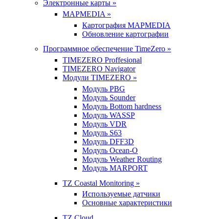
Электронные карты »
MAPMEDIA »
Картография MAPMEDIA
Обновление картографии
Программное обеспечение TimeZero »
TIMEZERO Proffesional
TIMEZERO Navigator
Модули TIMEZERO »
Модуль PBG
Модуль Sounder
Модуль Bottom hardness
Модуль WASSP
Модуль VDR
Модуль S63
Модуль DFF3D
Модуль Ocean-O
Модуль Weather Routing
Модуль MARPORT
TZ Coastal Monitoring »
Используемые датчики
Основные характеристики
TZ Cloud