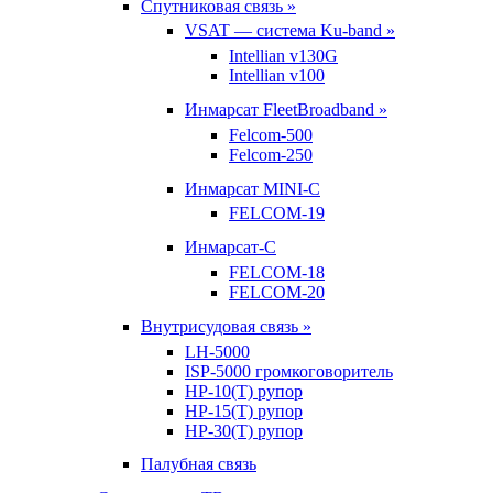
Спутниковая связь »
VSAT — система Ku-band »
Intellian v130G
Intellian v100
Инмарсат FleetBroadband »
Felcom-500
Felcom-250
Инмарсат MINI-C
FELCOM-19
Инмарсат-С
FELCOM-18
FELCOM-20
Внутрисудовая связь »
LH-5000
ISP-5000 громкоговоритель
HP-10(T) рупор
HP-15(T) рупор
HP-30(T) рупор
Палубная связь