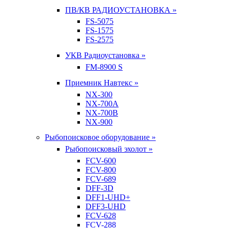
ПВ/КВ РАДИОУСТАНОВКА »
FS-5075
FS-1575
FS-2575
УКВ Радиоустановка »
FM-8900 S
Приемник Навтекс »
NX-300
NX-700A
NX-700B
NX-900
Рыбопоисковое оборудование »
Рыбопоисковый эхолот »
FCV-600
FCV-800
FCV-689
DFF-3D
DFF1-UHD+
DFF3-UHD
FCV-628
FCV-288