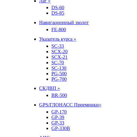
Лаг »
DS-60
DS-85
Навигационный эхолот
FE-800
Указатель курса »
SC-33
SCX-20
SCX-21
SC-70
SC-130
PG-500
PG-700
СКДВП »
BR-500
GPS/ГЛОНАСС Приемники»
GP-170
GP-39
GP-33
GP-330B