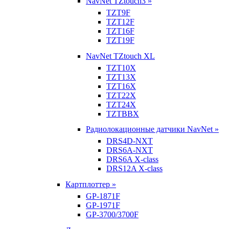
NavNet TZtouch3 »
TZT9F
TZT12F
TZT16F
TZT19F
NavNet TZtouch XL
TZT10X
TZT13X
TZT16X
TZT22X
TZT24X
TZTBBX
Радиолокационные датчики NavNet »
DRS4D-NXT
DRS6A-NXT
DRS6A X-class
DRS12A X-class
Картплоттер »
GP-1871F
GP-1971F
GP-3700/3700F