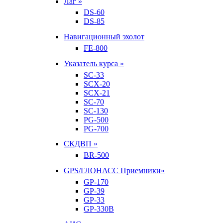
Лаг »
DS-60
DS-85
Навигационный эхолот
FE-800
Указатель курса »
SC-33
SCX-20
SCX-21
SC-70
SC-130
PG-500
PG-700
СКДВП »
BR-500
GPS/ГЛОНАСС Приемники»
GP-170
GP-39
GP-33
GP-330B