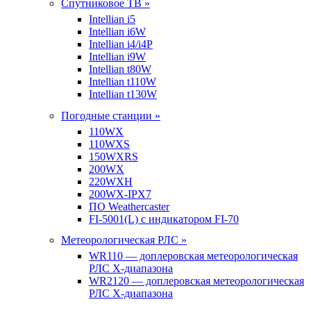
Спутниковое ТВ »
Intellian i5
Intellian i6W
Intellian i4/i4P
Intellian i9W
Intellian t80W
Intellian t110W
Intellian t130W
Погодные станции »
110WX
110WXS
150WXRS
200WX
220WXH
200WX-IPX7
ПО Weathercaster
FI-5001(L) с индикатором FI-70
Метеорологическая РЛС »
WR110 — доплеровская метеорологическая
РЛС X-диапазона
WR2120 — доплеровская метеорологическая
РЛС X-диапазона