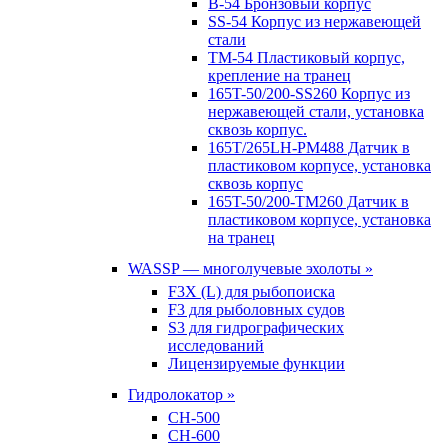
B-54 Бронзовый корпус
SS-54 Корпус из нержавеющей
стали
TM-54 Пластиковый корпус,
крепление на транец
165T-50/200-SS260 Корпус из
нержавеющей стали, установка
сквозь корпус.
165T/265LH-PM488 Датчик в
пластиковом корпусе, установка
сквозь корпус
165T-50/200-TM260 Датчик в
пластиковом корпусе, установка
на транец
WASSP — многолучевые эхолоты »
F3X (L) для рыбопоиска
F3 для рыболовных судов
S3 для гидрографических
исследований
Лицензируемые функции
Гидролокатор »
CH-500
CH-600