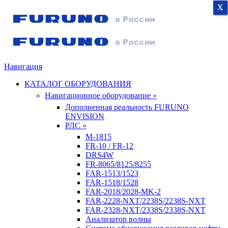
X
X
X
Навигация
КАТАЛОГ ОБОРУДОВАНИЯ
Навигационное оборудование »
Дополненная реальность FURUNO
ENVISION
РЛС »
M-1815
FR-10 / FR-12
DRS4W
FR-8065/8125/8255
FAR-1513/1523
FAR-1518/1528
FAR-2018/2028-MK-2
FAR-2228-NXT/2238S/2238S-NXT
FAR-2328-NXT/2338S/2338S-NXT
Анализатор волны