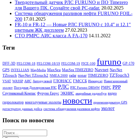
Твердотельный датчик РЛС FURUNO и ПО Timezero
для Вашего ПК. Создайте свой PC-radar.
20.02.2025
Система обнаружения разливов нефти FURUNO FOIL-
200
17.01.2025
FR-10 и FR-12 — Новые РЛС FURUNO c 10.4″ и 12.1″
цветным ЖК дисплеем
27.02.2023
СТО РМРС АИС класса А FA-170
14.11.2022
Теги
furuno
DFF-3D
GP-170
FELCOM-18
FELCOM-18/19
FELCOM-19
FICE-100
Navnet
GPS
MaxSea
NavNet
MaxSea TIMEZERO
INTELLIAN
MapMedia
TZTouch3
TZtouch
NavNet TZtouch2
sonar
TIMEZERO
radar
NMEA 2000
ГЛОНАСС
ГМССБ
VSAT
WASSP
АИС
Авторулевой
Инмарсат
Навигационный
РЛС
РРР
РМРС
эхолот
Погодная Доплеровская РЛС
РЛС Furuno DRS4W
ЭКНИС
Спутниковый Компас
Фуруно Еврус
видео
аварийные радиобуи
новости
гидролокатор
многолучевые эхолоты
приемоиндикатор GPS
эхолот
регистратор данных рейса
система обнаружения разливов нефти
Поиск по новостям