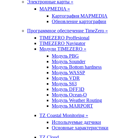
Электронные карты »
MAPMEDIA »
Картография MAPMEDIA
Обновление картографии
Программное обеспечение TimeZero »
TIMEZERO Proffesional
TIMEZERO Navigator
Модули TIMEZERO »
Модуль PBG
Модуль Sounder
Модуль Bottom hardness
Модуль WASSP
Модуль VDR
Модуль S63
Модуль DFF3D
Модуль Ocean-O
Модуль Weather Routing
Модуль MARPORT
TZ Coastal Monitoring »
Используемые датчики
Основные характеристики
TZ Cloud