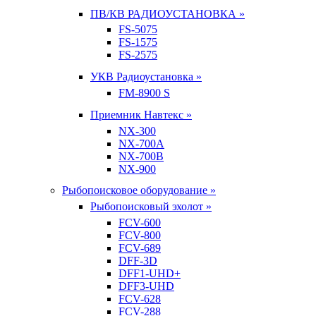
ПВ/КВ РАДИОУСТАНОВКА »
FS-5075
FS-1575
FS-2575
УКВ Радиоустановка »
FM-8900 S
Приемник Навтекс »
NX-300
NX-700A
NX-700B
NX-900
Рыбопоисковое оборудование »
Рыбопоисковый эхолот »
FCV-600
FCV-800
FCV-689
DFF-3D
DFF1-UHD+
DFF3-UHD
FCV-628
FCV-288