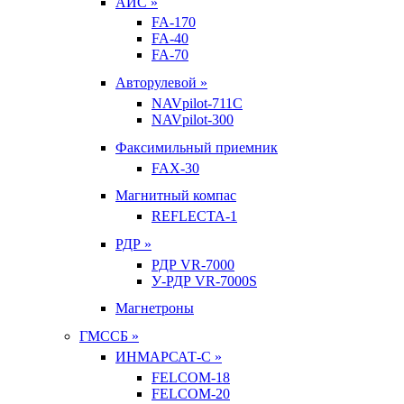
АИС »
FA-170
FA-40
FA-70
Авторулевой »
NAVpilot-711С
NAVpilot-300
Факсимильный приемник
FAX-30
Магнитный компас
REFLECTA-1
РДР »
РДР VR-7000
У-РДР VR-7000S
Магнетроны
ГМССБ »
ИНМАРСАТ-С »
FELCOM-18
FELCOM-20