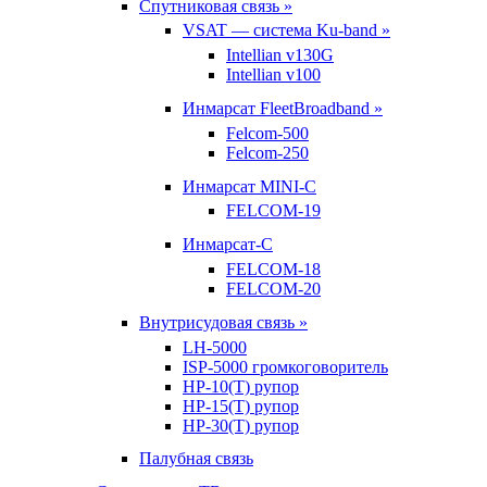
Спутниковая связь »
VSAT — система Ku-band »
Intellian v130G
Intellian v100
Инмарсат FleetBroadband »
Felcom-500
Felcom-250
Инмарсат MINI-C
FELCOM-19
Инмарсат-С
FELCOM-18
FELCOM-20
Внутрисудовая связь »
LH-5000
ISP-5000 громкоговоритель
HP-10(T) рупор
HP-15(T) рупор
HP-30(T) рупор
Палубная связь