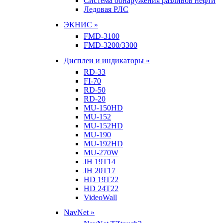
Система обнаружения разливов нефти
Ледовая РЛС
ЭКНИС »
FMD-3100
FMD-3200/3300
Дисплеи и индикаторы »
RD-33
FI-70
RD-50
RD-20
MU-150HD
MU-152
MU-152HD
MU-190
MU-192HD
MU-270W
JH 19T14
JH 20T17
HD 19T22
HD 24T22
VideoWall
NavNet »