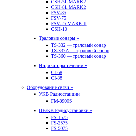
CSH-5L MARK2
CSH-8L MARK2
FSV-85
FSV-75
FSV-25 MARK II
CSH-10
Траловые сонары »
TS-332 — траловый сонар
TS-337A — траловый сонар
TS-360 — траловый сонар
Индикаторы течений »
CI-68
CI-88
Оборудование связи »
УКВ Радиостанции
FM-8900S
ПВ/КВ Радиоустановки »
FS-1575
FS-2575
FS-5075