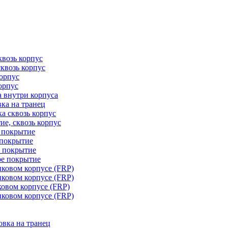
квозь корпус
сквозь корпус
корпус
орпус
а внутри корпуса
ка на транец
ка сквозь корпус
ие, сквозь корпус
е покрытие
 покрытие
е покрытие
ое покрытие
иковом корпусе (FRP)
иковом корпусе (FRP)
ковом корпусе (FRP)
иковом корпусе (FRP)
овка на транец