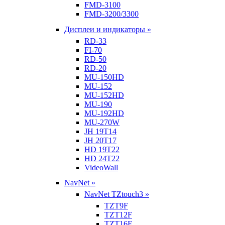
FMD-3100
FMD-3200/3300
Дисплеи и индикаторы »
RD-33
FI-70
RD-50
RD-20
MU-150HD
MU-152
MU-152HD
MU-190
MU-192HD
MU-270W
JH 19T14
JH 20T17
HD 19T22
HD 24T22
VideoWall
NavNet »
NavNet TZtouch3 »
TZT9F
TZT12F
TZT16F