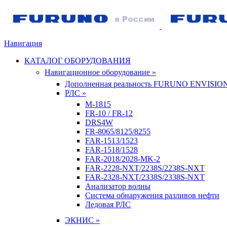
Навигация
КАТАЛОГ ОБОРУДОВАНИЯ
Навигационное оборудование »
Дополненная реальность FURUNO ENVISIO
РЛС »
M-1815
FR-10 / FR-12
DRS4W
FR-8065/8125/8255
FAR-1513/1523
FAR-1518/1528
FAR-2018/2028-MK-2
FAR-2228-NXT/2238S/2238S-NXT
FAR-2328-NXT/2338S/2338S-NXT
Анализатор волны
Система обнаружения разливов нефти
Ледовая РЛС
ЭКНИС »