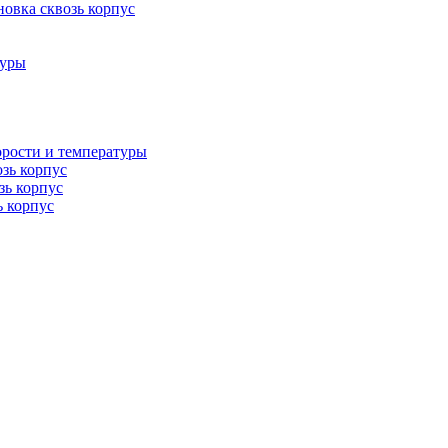
овка сквозь корпус
туры
орости и температуры
озь корпус
зь корпус
ь корпус