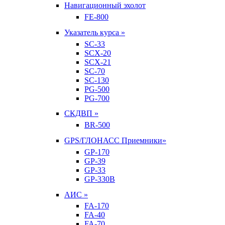
Навигационный эхолот
FE-800
Указатель курса »
SC-33
SCX-20
SCX-21
SC-70
SC-130
PG-500
PG-700
СКДВП »
BR-500
GPS/ГЛОНАСС Приемники»
GP-170
GP-39
GP-33
GP-330B
АИС »
FA-170
FA-40
FA-70