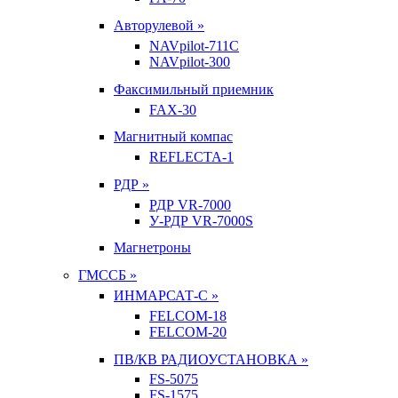
Авторулевой »
NAVpilot-711С
NAVpilot-300
Факсимильный приемник
FAX-30
Магнитный компас
REFLECTA-1
РДР »
РДР VR-7000
У-РДР VR-7000S
Магнетроны
ГМССБ »
ИНМАРСАТ-С »
FELCOM-18
FELCOM-20
ПВ/КВ РАДИОУСТАНОВКА »
FS-5075
FS-1575