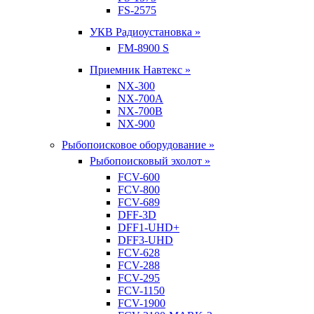
FS-2575
УКВ Радиоустановка »
FM-8900 S
Приемник Навтекс »
NX-300
NX-700A
NX-700B
NX-900
Рыбопоисковое оборудование »
Рыбопоисковый эхолот »
FCV-600
FCV-800
FCV-689
DFF-3D
DFF1-UHD+
DFF3-UHD
FCV-628
FCV-288
FCV-295
FCV-1150
FCV-1900