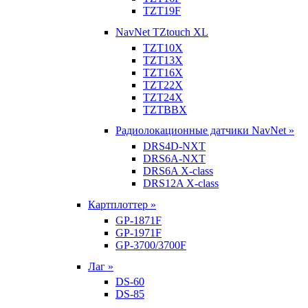
TZT19F
NavNet TZtouch XL
TZT10X
TZT13X
TZT16X
TZT22X
TZT24X
TZTBBX
Радиолокационные датчики NavNet »
DRS4D-NXT
DRS6A-NXT
DRS6A X-class
DRS12A X-class
Картплоттер »
GP-1871F
GP-1971F
GP-3700/3700F
Лаг »
DS-60
DS-85