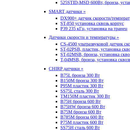
525STID-MSD 600Вт, бронза, устан
SMART датчики »
DX900+ датчик скорости/темпера
ST-850 установка сквозь корпус
P39 235 кГц, установка на транец
Датчики скорости и температуры »
CS-4500 ультразвуковой датчик ск
ST-02PSB, пластик, установка скв
ST-02MSB, бронза, установка скво
T-04MSB, бронза, установка сквоз
CHIRP датчики »
B75L бронза 300 Вт
B150M бронза 300 Вт
P95M пластик 300 Вт
SS75L сталь 300 Вт
TM150M пластик 300 Вт
B75H бронза 600 Вт
B75HW бронза 600 Вт
B75M бронза 600 Вт
B785M бронза 600 Вт
P75M пластик 600 Вт
SS75H сталь 600 Вт