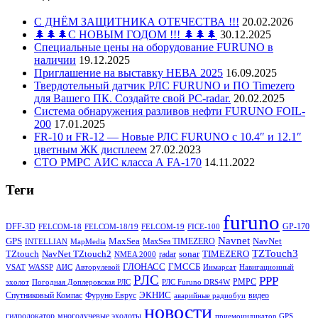
С ДНЁМ ЗАЩИТНИКА ОТЕЧЕСТВА !!!
20.02.2026
🌲🌲🌲С НОВЫМ ГОДОМ !!! 🌲🌲🌲
30.12.2025
Специальные цены на оборудование FURUNO в
наличии
19.12.2025
Приглашение на выставку НЕВА 2025
16.09.2025
Твердотельный датчик РЛС FURUNO и ПО Timezero
для Вашего ПК. Создайте свой PC-radar.
20.02.2025
Система обнаружения разливов нефти FURUNO FOIL-
200
17.01.2025
FR-10 и FR-12 — Новые РЛС FURUNO c 10.4″ и 12.1″
цветным ЖК дисплеем
27.02.2023
СТО РМРС АИС класса А FA-170
14.11.2022
Теги
furuno
DFF-3D
GP-170
FELCOM-18
FELCOM-18/19
FELCOM-19
FICE-100
Navnet
GPS
MaxSea
NavNet
MaxSea TIMEZERO
INTELLIAN
MapMedia
TZTouch3
TZtouch
NavNet TZtouch2
sonar
TIMEZERO
radar
NMEA 2000
ГЛОНАСС
ГМССБ
VSAT
WASSP
АИС
Авторулевой
Инмарсат
Навигационный
РЛС
РРР
РМРС
эхолот
Погодная Доплеровская РЛС
РЛС Furuno DRS4W
ЭКНИС
Спутниковый Компас
Фуруно Еврус
видео
аварийные радиобуи
новости
гидролокатор
многолучевые эхолоты
приемоиндикатор GPS