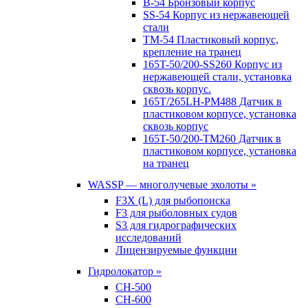
B-54 Бронзовый корпус
SS-54 Корпус из нержавеющей
стали
TM-54 Пластиковый корпус,
крепление на транец
165T-50/200-SS260 Корпус из
нержавеющей стали, установка
сквозь корпус.
165T/265LH-PM488 Датчик в
пластиковом корпусе, установка
сквозь корпус
165T-50/200-TM260 Датчик в
пластиковом корпусе, установка
на транец
WASSP — многолучевые эхолоты »
F3X (L) для рыбопоиска
F3 для рыболовных судов
S3 для гидрографических
исследований
Лицензируемые функции
Гидролокатор »
CH-500
CH-600