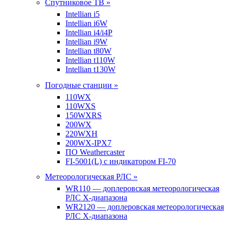
Спутниковое ТВ »
Intellian i5
Intellian i6W
Intellian i4/i4P
Intellian i9W
Intellian t80W
Intellian t110W
Intellian t130W
Погодные станции »
110WX
110WXS
150WXRS
200WX
220WXH
200WX-IPX7
ПО Weathercaster
FI-5001(L) с индикатором FI-70
Метеорологическая РЛС »
WR110 — доплеровская метеорологическая
РЛС X-диапазона
WR2120 — доплеровская метеорологическая
РЛС X-диапазона