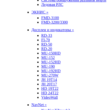
Система обнаружения разливов нефти
Ледовая РЛС
ЭКНИС »
FMD-3100
FMD-3200/3300
Дисплеи и индикаторы »
RD-33
FI-70
RD-50
RD-20
MU-150HD
MU-152
MU-152HD
MU-190
MU-192HD
MU-270W
JH 19T14
JH 20T17
HD 19T22
HD 24T22
VideoWall
NavNet »