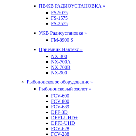
ПВ/КВ РАДИОУСТАНОВКА »
FS-5075
FS-1575
FS-2575
УКВ Радиоустановка »
FM-8900 S
Приемник Навтекс »
NX-300
NX-700A
NX-700B
NX-900
Рыбопоисковое оборудование »
Рыбопоисковый эхолот »
FCV-600
FCV-800
FCV-689
DFF-3D
DFF1-UHD+
DFF3-UHD
FCV-628
FCV-288