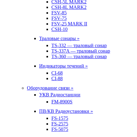
CSH-5L MARK2
CSH-8L MARK2
FSV-85
FSV-75
FSV-25 MARK II
CSH-10
Траловые сонары »
TS-332 — траловый сонар
TS-337A — траловый сонар
TS-360 — траловый сонар
Индикаторы течений »
CI-68
CI-88
Оборудование связи »
УКВ Радиостанции
FM-8900S
ПВ/КВ Радиоустановки »
FS-1575
FS-2575
FS-5075