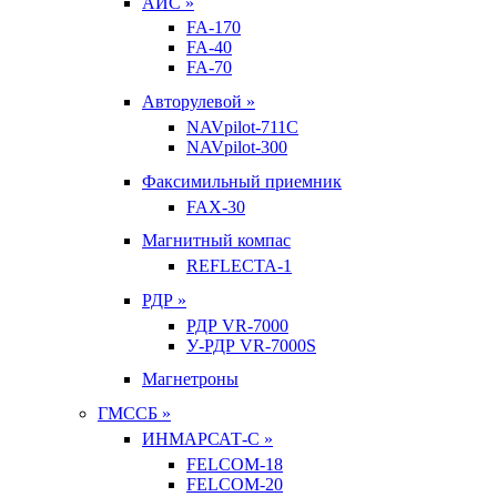
АИС »
FA-170
FA-40
FA-70
Авторулевой »
NAVpilot-711С
NAVpilot-300
Факсимильный приемник
FAX-30
Магнитный компас
REFLECTA-1
РДР »
РДР VR-7000
У-РДР VR-7000S
Магнетроны
ГМССБ »
ИНМАРСАТ-С »
FELCOM-18
FELCOM-20