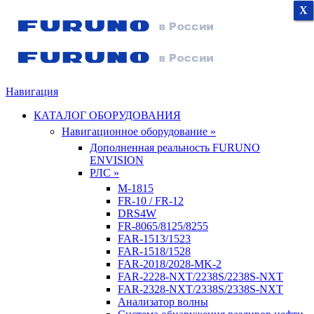
X
X
X
Навигация
КАТАЛОГ ОБОРУДОВАНИЯ
Навигационное оборудование »
Дополненная реальность FURUNO
ENVISION
РЛС »
M-1815
FR-10 / FR-12
DRS4W
FR-8065/8125/8255
FAR-1513/1523
FAR-1518/1528
FAR-2018/2028-MK-2
FAR-2228-NXT/2238S/2238S-NXT
FAR-2328-NXT/2338S/2338S-NXT
Анализатор волны