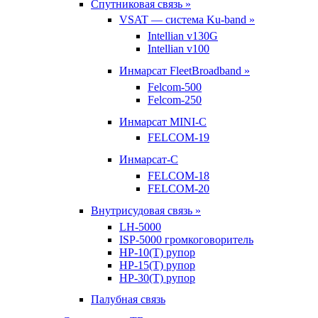
Спутниковая связь »
VSAT — система Ku-band »
Intellian v130G
Intellian v100
Инмарсат FleetBroadband »
Felcom-500
Felcom-250
Инмарсат MINI-C
FELCOM-19
Инмарсат-С
FELCOM-18
FELCOM-20
Внутрисудовая связь »
LH-5000
ISP-5000 громкоговоритель
HP-10(T) рупор
HP-15(T) рупор
HP-30(T) рупор
Палубная связь