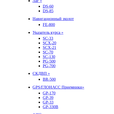
Лаг »
DS-60
DS-85
Навигационный эхолот
FE-800
Указатель курса »
SC-33
SCX-20
SCX-21
SC-70
SC-130
PG-500
PG-700
СКДВП »
BR-500
GPS/ГЛОНАСС Приемники»
GP-170
GP-39
GP-33
GP-330B