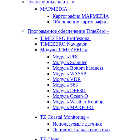
Электронные карты »
MAPMEDIA »
Картография MAPMEDIA
Обновление картографии
Программное обеспечение TimeZero »
TIMEZERO Proffesional
TIMEZERO Navigator
Модули TIMEZERO »
Модуль PBG
Модуль Sounder
Модуль Bottom hardness
Модуль WASSP
Модуль VDR
Модуль S63
Модуль DFF3D
Модуль Ocean-O
Модуль Weather Routing
Модуль MARPORT
TZ Coastal Monitoring »
Используемые датчики
Основные характеристики
TZ Cloud