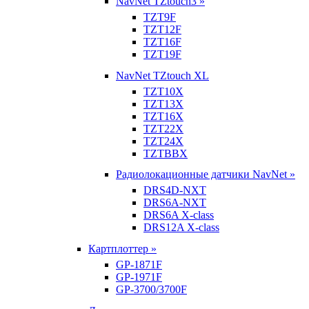
NavNet TZtouch3 »
TZT9F
TZT12F
TZT16F
TZT19F
NavNet TZtouch XL
TZT10X
TZT13X
TZT16X
TZT22X
TZT24X
TZTBBX
Радиолокационные датчики NavNet »
DRS4D-NXT
DRS6A-NXT
DRS6A X-class
DRS12A X-class
Картплоттер »
GP-1871F
GP-1971F
GP-3700/3700F