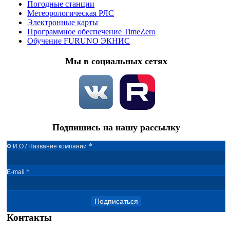
Погодные станции
Метеорологическая РЛС
Электронные карты
Программное обеспечение TimeZero
Обучение FURUNO ЭКНИС
Мы в социальных сетях
Подпишись на нашу рассылку
*
Ф.И.О / Название компании
*
E-mail
Подписаться
Контакты