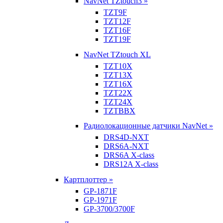
NavNet TZtouch3 »
TZT9F
TZT12F
TZT16F
TZT19F
NavNet TZtouch XL
TZT10X
TZT13X
TZT16X
TZT22X
TZT24X
TZTBBX
Радиолокационные датчики NavNet »
DRS4D-NXT
DRS6A-NXT
DRS6A X-class
DRS12A X-class
Картплоттер »
GP-1871F
GP-1971F
GP-3700/3700F