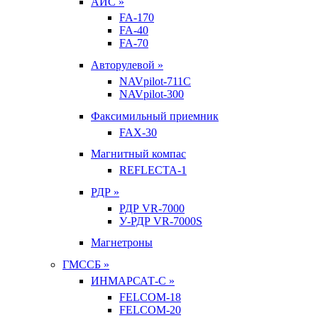
АИС »
FA-170
FA-40
FA-70
Авторулевой »
NAVpilot-711С
NAVpilot-300
Факсимильный приемник
FAX-30
Магнитный компас
REFLECTA-1
РДР »
РДР VR-7000
У-РДР VR-7000S
Магнетроны
ГМССБ »
ИНМАРСАТ-С »
FELCOM-18
FELCOM-20