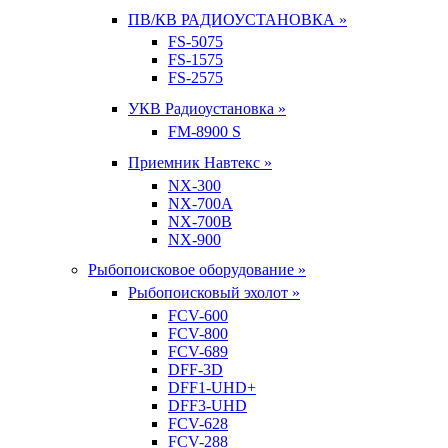
ПВ/КВ РАДИОУСТАНОВКА »
FS-5075
FS-1575
FS-2575
УКВ Радиоустановка »
FM-8900 S
Приемник Навтекс »
NX-300
NX-700A
NX-700B
NX-900
Рыбопоисковое оборудование »
Рыбопоисковый эхолот »
FCV-600
FCV-800
FCV-689
DFF-3D
DFF1-UHD+
DFF3-UHD
FCV-628
FCV-288