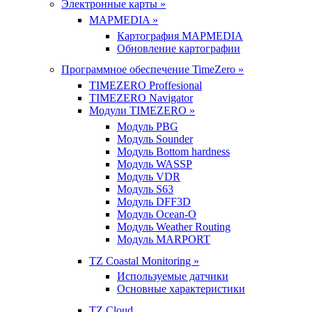
Электронные карты »
MAPMEDIA »
Картография MAPMEDIA
Обновление картографии
Программное обеспечение TimeZero »
TIMEZERO Proffesional
TIMEZERO Navigator
Модули TIMEZERO »
Модуль PBG
Модуль Sounder
Модуль Bottom hardness
Модуль WASSP
Модуль VDR
Модуль S63
Модуль DFF3D
Модуль Ocean-O
Модуль Weather Routing
Модуль MARPORT
TZ Coastal Monitoring »
Используемые датчики
Основные характеристики
TZ Cloud