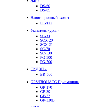
Лаг »
DS-60
DS-85
Навигационный эхолот
FE-800
Указатель курса »
SC-33
SCX-20
SCX-21
SC-70
SC-130
PG-500
PG-700
СКДВП »
BR-500
GPS/ГЛОНАСС Приемники»
GP-170
GP-39
GP-33
GP-330B