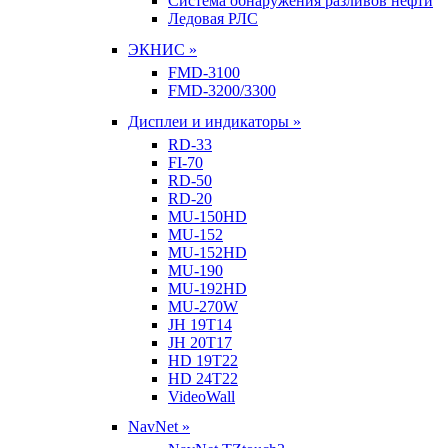
Система обнаружения разливов нефти
Ледовая РЛС
ЭКНИС »
FMD-3100
FMD-3200/3300
Дисплеи и индикаторы »
RD-33
FI-70
RD-50
RD-20
MU-150HD
MU-152
MU-152HD
MU-190
MU-192HD
MU-270W
JH 19T14
JH 20T17
HD 19T22
HD 24T22
VideoWall
NavNet »