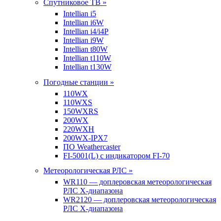
Спутниковое ТВ »
Intellian i5
Intellian i6W
Intellian i4/i4P
Intellian i9W
Intellian t80W
Intellian t110W
Intellian t130W
Погодные станции »
110WX
110WXS
150WXRS
200WX
220WXH
200WX-IPX7
ПО Weathercaster
FI-5001(L) с индикатором FI-70
Метеорологическая РЛС »
WR110 — доплеровская метеорологическая
РЛС X-диапазона
WR2120 — доплеровская метеорологическая
РЛС X-диапазона