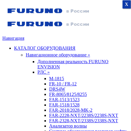
X
X
X
Навигация
КАТАЛОГ ОБОРУДОВАНИЯ
Навигационное оборудование »
Дополненная реальность FURUNO
ENVISION
РЛС »
M-1815
FR-10 / FR-12
DRS4W
FR-8065/8125/8255
FAR-1513/1523
FAR-1518/1528
FAR-2018/2028-MK-2
FAR-2228-NXT/2238S/2238S-NXT
FAR-2328-NXT/2338S/2338S-NXT
Анализатор волны