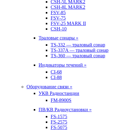
CSH-5L MARK2
CSH-8L MARK2
FSV-85
FSV-75
FSV-25 MARK II
CSH-10
Траловые сонары »
TS-332 — траловый сонар
TS-337A — траловый сонар
TS-360 — траловый сонар
Индикаторы течений »
CI-68
CI-88
Оборудование связи »
УКВ Радиостанции
FM-8900S
ПВ/КВ Радиоустановки »
FS-1575
FS-2575
FS-5075