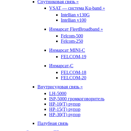
Спутниковая связь »
VSAT — система Ku-band »
Intellian v130G
Intellian v100
Инмарсат FleetBroadband »
Felcom-500
Felcom-250
Инмарсат MINI-C
FELCOM-19
Инмарсат-С
FELCOM-18
FELCOM-20
Внутрисудовая связь »
LH-5000
ISP-5000 громкоговоритель
HP-10(T) рупор
HP-15(T) рупор
HP-30(T) рупор
Палубная связь