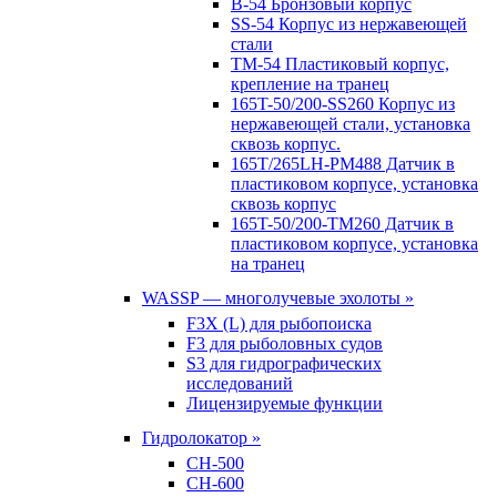
B-54 Бронзовый корпус
SS-54 Корпус из нержавеющей
стали
TM-54 Пластиковый корпус,
крепление на транец
165T-50/200-SS260 Корпус из
нержавеющей стали, установка
сквозь корпус.
165T/265LH-PM488 Датчик в
пластиковом корпусе, установка
сквозь корпус
165T-50/200-TM260 Датчик в
пластиковом корпусе, установка
на транец
WASSP — многолучевые эхолоты »
F3X (L) для рыбопоиска
F3 для рыболовных судов
S3 для гидрографических
исследований
Лицензируемые функции
Гидролокатор »
CH-500
CH-600