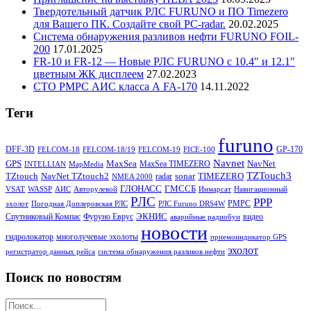
Твердотельный датчик РЛС FURUNO и ПО Timezero
для Вашего ПК. Создайте свой PC-radar.
20.02.2025
Система обнаружения разливов нефти FURUNO FOIL-
200
17.01.2025
FR-10 и FR-12 — Новые РЛС FURUNO c 10.4″ и 12.1″
цветным ЖК дисплеем
27.02.2023
СТО РМРС АИС класса А FA-170
14.11.2022
Теги
furuno
DFF-3D
GP-170
FELCOM-18
FELCOM-18/19
FELCOM-19
FICE-100
Navnet
GPS
MaxSea
NavNet
MaxSea TIMEZERO
INTELLIAN
MapMedia
TZTouch3
TZtouch
NavNet TZtouch2
sonar
TIMEZERO
radar
NMEA 2000
ГЛОНАСС
ГМССБ
VSAT
WASSP
АИС
Авторулевой
Инмарсат
Навигационный
РЛС
РРР
РМРС
эхолот
Погодная Доплеровская РЛС
РЛС Furuno DRS4W
ЭКНИС
Спутниковый Компас
Фуруно Еврус
видео
аварийные радиобуи
новости
гидролокатор
многолучевые эхолоты
приемоиндикатор GPS
эхолот
регистратор данных рейса
система обнаружения разливов нефти
Поиск по новостям