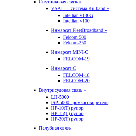
Спутниковая связь »
VSAT — система Ku-band »
Intellian v130G
Intellian v100
Инмарсат FleetBroadband »
Felcom-500
Felcom-250
Инмарсат MINI-C
FELCOM-19
Инмарсат-С
FELCOM-18
FELCOM-20
Внутрисудовая связь »
LH-5000
ISP-5000 громкоговоритель
HP-10(T) рупор
HP-15(T) рупор
HP-30(T) рупор
Палубная связь