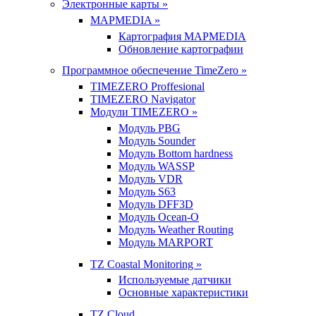
Электронные карты »
MAPMEDIA »
Картография MAPMEDIA
Обновление картографии
Программное обеспечение TimeZero »
TIMEZERO Proffesional
TIMEZERO Navigator
Модули TIMEZERO »
Модуль PBG
Модуль Sounder
Модуль Bottom hardness
Модуль WASSP
Модуль VDR
Модуль S63
Модуль DFF3D
Модуль Ocean-O
Модуль Weather Routing
Модуль MARPORT
TZ Coastal Monitoring »
Используемые датчики
Основные характеристики
TZ Cloud