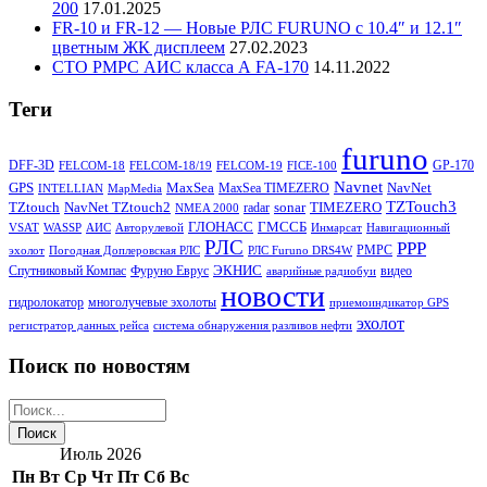
200
17.01.2025
FR-10 и FR-12 — Новые РЛС FURUNO c 10.4″ и 12.1″
цветным ЖК дисплеем
27.02.2023
СТО РМРС АИС класса А FA-170
14.11.2022
Теги
furuno
DFF-3D
GP-170
FELCOM-18
FELCOM-18/19
FELCOM-19
FICE-100
Navnet
GPS
MaxSea
NavNet
MaxSea TIMEZERO
INTELLIAN
MapMedia
TZTouch3
TZtouch
NavNet TZtouch2
sonar
TIMEZERO
radar
NMEA 2000
ГЛОНАСС
ГМССБ
VSAT
WASSP
АИС
Авторулевой
Инмарсат
Навигационный
РЛС
РРР
РМРС
эхолот
Погодная Доплеровская РЛС
РЛС Furuno DRS4W
ЭКНИС
Спутниковый Компас
Фуруно Еврус
видео
аварийные радиобуи
новости
гидролокатор
многолучевые эхолоты
приемоиндикатор GPS
эхолот
регистратор данных рейса
система обнаружения разливов нефти
Поиск по новостям
Июль 2026
Пн
Вт
Ср
Чт
Пт
Сб
Вс