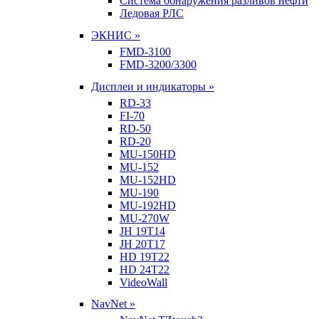
Система обнаружения разливов нефти
Ледовая РЛС
ЭКНИС »
FMD-3100
FMD-3200/3300
Дисплеи и индикаторы »
RD-33
FI-70
RD-50
RD-20
MU-150HD
MU-152
MU-152HD
MU-190
MU-192HD
MU-270W
JH 19T14
JH 20T17
HD 19T22
HD 24T22
VideoWall
NavNet »