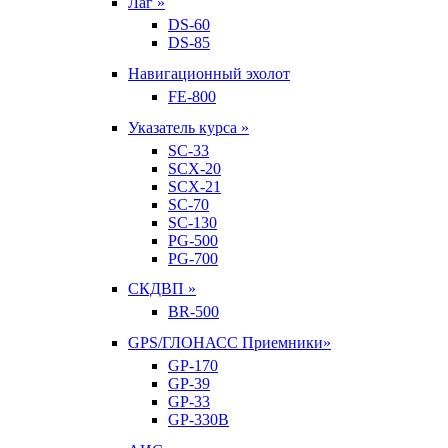
Лаг »
DS-60
DS-85
Навигационный эхолот
FE-800
Указатель курса »
SC-33
SCX-20
SCX-21
SC-70
SC-130
PG-500
PG-700
СКДВП »
BR-500
GPS/ГЛОНАСС Приемники»
GP-170
GP-39
GP-33
GP-330B