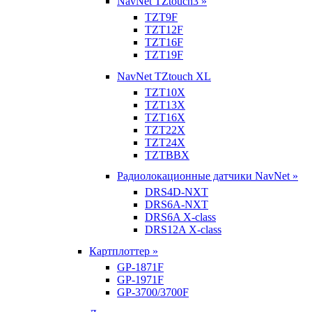
NavNet TZtouch3 »
TZT9F
TZT12F
TZT16F
TZT19F
NavNet TZtouch XL
TZT10X
TZT13X
TZT16X
TZT22X
TZT24X
TZTBBX
Радиолокационные датчики NavNet »
DRS4D-NXT
DRS6A-NXT
DRS6A X-class
DRS12A X-class
Картплоттер »
GP-1871F
GP-1971F
GP-3700/3700F