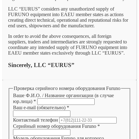
LLC “EURUS” considers any unauthorized supply of
FURUNO equipment into EAEU member states as actions
creating direct technical, operational and reputational risks for
end users, shipowners and the manufacturer.
In order to avoid the above consequences, all foreign
suppliers, traders and intermediaries are strongly requested to
coordinate any intended supply of FURUNO equipment into
EAEU member states exclusively through LLC “EURUS”.
Sincerely, LLC “EURUS”
Проверка серийного номера оборудования Furuno
Ваше Ф.И.О. / Название организации (в случае
юр.лица)
*
Ваш e-mail (обязательно)
*
Контактный телефон
Серийный номер оборудования Furuno
*
Модель оборудования Furuno для которого