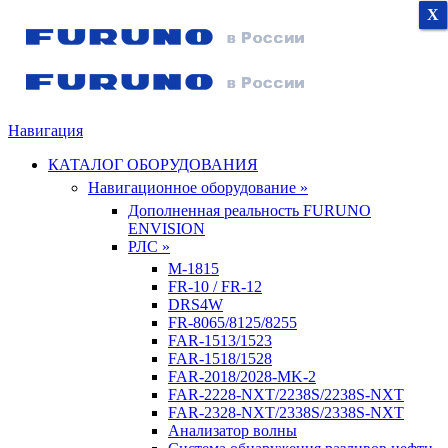
X
X
X
Навигация
КАТАЛОГ ОБОРУДОВАНИЯ
Навигационное оборудование »
Дополненная реальность FURUNO
ENVISION
РЛС »
M-1815
FR-10 / FR-12
DRS4W
FR-8065/8125/8255
FAR-1513/1523
FAR-1518/1528
FAR-2018/2028-MK-2
FAR-2228-NXT/2238S/2238S-NXT
FAR-2328-NXT/2338S/2338S-NXT
Анализатор волны