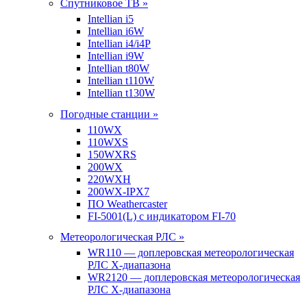
Спутниковое ТВ »
Intellian i5
Intellian i6W
Intellian i4/i4P
Intellian i9W
Intellian t80W
Intellian t110W
Intellian t130W
Погодные станции »
110WX
110WXS
150WXRS
200WX
220WXH
200WX-IPX7
ПО Weathercaster
FI-5001(L) с индикатором FI-70
Метеорологическая РЛС »
WR110 — доплеровская метеорологическая
РЛС X-диапазона
WR2120 — доплеровская метеорологическая
РЛС X-диапазона