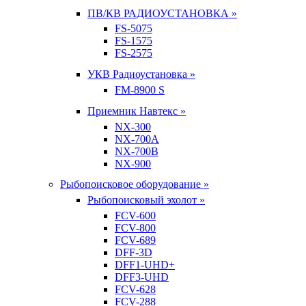
ПВ/КВ РАДИОУСТАНОВКА »
FS-5075
FS-1575
FS-2575
УКВ Радиоустановка »
FM-8900 S
Приемник Навтекс »
NX-300
NX-700A
NX-700B
NX-900
Рыбопоисковое оборудование »
Рыбопоисковый эхолот »
FCV-600
FCV-800
FCV-689
DFF-3D
DFF1-UHD+
DFF3-UHD
FCV-628
FCV-288