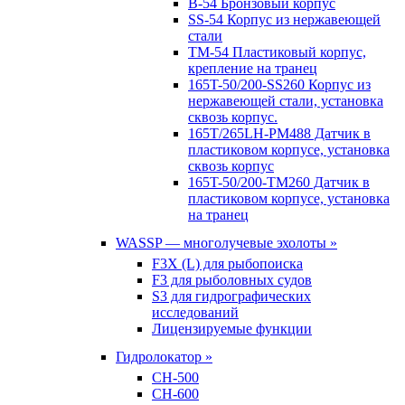
B-54 Бронзовый корпус
SS-54 Корпус из нержавеющей
стали
TM-54 Пластиковый корпус,
крепление на транец
165T-50/200-SS260 Корпус из
нержавеющей стали, установка
сквозь корпус.
165T/265LH-PM488 Датчик в
пластиковом корпусе, установка
сквозь корпус
165T-50/200-TM260 Датчик в
пластиковом корпусе, установка
на транец
WASSP — многолучевые эхолоты »
F3X (L) для рыбопоиска
F3 для рыболовных судов
S3 для гидрографических
исследований
Лицензируемые функции
Гидролокатор »
CH-500
CH-600