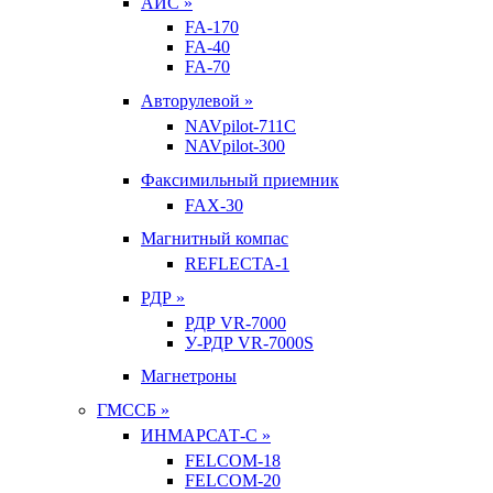
АИС »
FA-170
FA-40
FA-70
Авторулевой »
NAVpilot-711С
NAVpilot-300
Факсимильный приемник
FAX-30
Магнитный компас
REFLECTA-1
РДР »
РДР VR-7000
У-РДР VR-7000S
Магнетроны
ГМССБ »
ИНМАРСАТ-С »
FELCOM-18
FELCOM-20