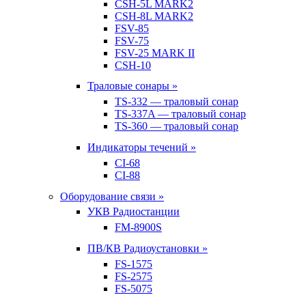
CSH-5L MARK2
CSH-8L MARK2
FSV-85
FSV-75
FSV-25 MARK II
CSH-10
Траловые сонары »
TS-332 — траловый сонар
TS-337A — траловый сонар
TS-360 — траловый сонар
Индикаторы течений »
CI-68
CI-88
Оборудование связи »
УКВ Радиостанции
FM-8900S
ПВ/КВ Радиоустановки »
FS-1575
FS-2575
FS-5075