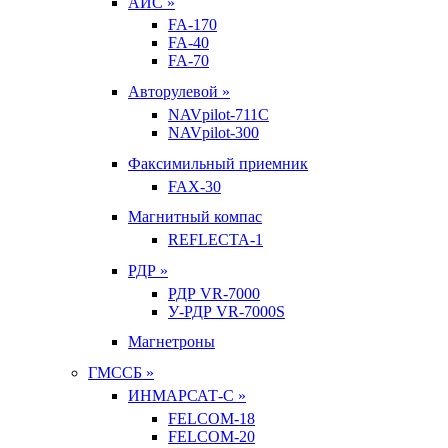
АИС »
FA-170
FA-40
FA-70
Авторулевой »
NAVpilot-711С
NAVpilot-300
Факсимильный приемник
FAX-30
Магнитный компас
REFLECTA-1
РДР »
РДР VR-7000
У-РДР VR-7000S
Магнетроны
ГМССБ »
ИНМАРСАТ-С »
FELCOM-18
FELCOM-20