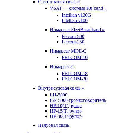
Спутниковая связь »
VSAT — система Ku-band »
Intellian v130G
Intellian v100
Инмарсат FleetBroadband »
Felcom-500
Felcom-250
Инмарсат MINI-C
FELCOM-19
Инмарсат-С
FELCOM-18
FELCOM-20
Внутрисудовая связь »
LH-5000
ISP-5000 громкоговоритель
HP-10(T) рупор
HP-15(T) рупор
HP-30(T) рупор
Палубная связь