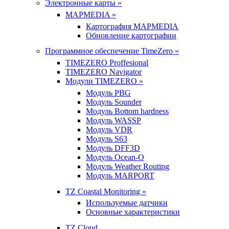
Электронные карты »
MAPMEDIA »
Картография MAPMEDIA
Обновление картографии
Программное обеспечение TimeZero »
TIMEZERO Proffesional
TIMEZERO Navigator
Модули TIMEZERO »
Модуль PBG
Модуль Sounder
Модуль Bottom hardness
Модуль WASSP
Модуль VDR
Модуль S63
Модуль DFF3D
Модуль Ocean-O
Модуль Weather Routing
Модуль MARPORT
TZ Coastal Monitoring »
Используемые датчики
Основные характеристики
TZ Cloud