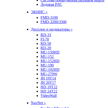
Система обнаружения разливов нефти
Ледовая РЛС
ЭКНИС »
FMD-3100
FMD-3200/3300
Дисплеи и индикаторы »
RD-33
FI-70
RD-50
RD-20
MU-150HD
MU-152
MU-152HD
MU-190
MU-192HD
MU-270W
JH 19T14
JH 20T17
HD 19T22
HD 24T22
VideoWall
NavNet »