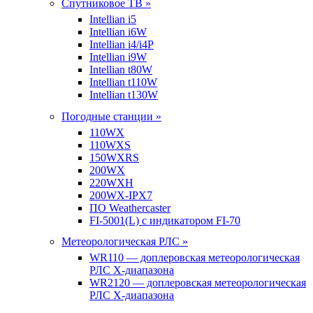
Спутниковое ТВ »
Intellian i5
Intellian i6W
Intellian i4/i4P
Intellian i9W
Intellian t80W
Intellian t110W
Intellian t130W
Погодные станции »
110WX
110WXS
150WXRS
200WX
220WXH
200WX-IPX7
ПО Weathercaster
FI-5001(L) с индикатором FI-70
Метеорологическая РЛС »
WR110 — доплеровская метеорологическая
РЛС X-диапазона
WR2120 — доплеровская метеорологическая
РЛС X-диапазона