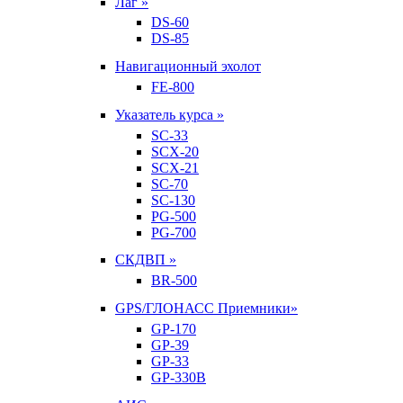
Лаг »
DS-60
DS-85
Навигационный эхолот
FE-800
Указатель курса »
SC-33
SCX-20
SCX-21
SC-70
SC-130
PG-500
PG-700
СКДВП »
BR-500
GPS/ГЛОНАСС Приемники»
GP-170
GP-39
GP-33
GP-330B