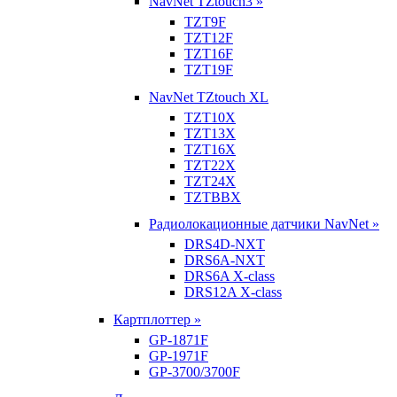
NavNet TZtouch3 »
TZT9F
TZT12F
TZT16F
TZT19F
NavNet TZtouch XL
TZT10X
TZT13X
TZT16X
TZT22X
TZT24X
TZTBBX
Радиолокационные датчики NavNet »
DRS4D-NXT
DRS6A-NXT
DRS6A X-class
DRS12A X-class
Картплоттер »
GP-1871F
GP-1971F
GP-3700/3700F