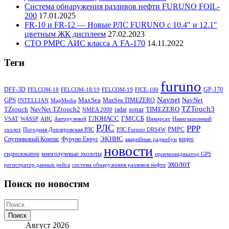
Система обнаружения разливов нефти FURUNO FOIL-
200
17.01.2025
FR-10 и FR-12 — Новые РЛС FURUNO c 10.4″ и 12.1″
цветным ЖК дисплеем
27.02.2023
СТО РМРС АИС класса А FA-170
14.11.2022
Теги
furuno
DFF-3D
GP-170
FELCOM-18
FELCOM-18/19
FELCOM-19
FICE-100
Navnet
GPS
MaxSea
NavNet
MaxSea TIMEZERO
INTELLIAN
MapMedia
TZTouch3
TZtouch
NavNet TZtouch2
sonar
TIMEZERO
radar
NMEA 2000
ГЛОНАСС
ГМССБ
VSAT
WASSP
АИС
Авторулевой
Инмарсат
Навигационный
РЛС
РРР
РМРС
эхолот
Погодная Доплеровская РЛС
РЛС Furuno DRS4W
ЭКНИС
Спутниковый Компас
Фуруно Еврус
видео
аварийные радиобуи
новости
гидролокатор
многолучевые эхолоты
приемоиндикатор GPS
эхолот
регистратор данных рейса
система обнаружения разливов нефти
Поиск по новостям
Август 2026