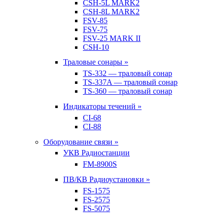
CSH-5L MARK2
CSH-8L MARK2
FSV-85
FSV-75
FSV-25 MARK II
CSH-10
Траловые сонары »
TS-332 — траловый сонар
TS-337A — траловый сонар
TS-360 — траловый сонар
Индикаторы течений »
CI-68
CI-88
Оборудование связи »
УКВ Радиостанции
FM-8900S
ПВ/КВ Радиоустановки »
FS-1575
FS-2575
FS-5075