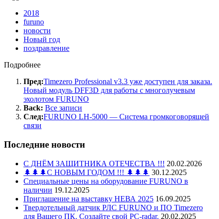
2018
furuno
новости
Новый год
поздравление
Подробнее
Пред:
Timezero Professional v3.3 уже доступен для заказа.
Новый модуль DFF3D для работы с многолучевым
эхолотом FURUNO
Back:
Все записи
След:
FURUNO LH-5000 — Система громкоговорящей
связи
Последние новости
С ДНЁМ ЗАЩИТНИКА ОТЕЧЕСТВА !!!
20.02.2026
🌲🌲🌲С НОВЫМ ГОДОМ !!! 🌲🌲🌲
30.12.2025
Специальные цены на оборудование FURUNO в
наличии
19.12.2025
Приглашение на выставку НЕВА 2025
16.09.2025
Твердотельный датчик РЛС FURUNO и ПО Timezero
для Вашего ПК. Создайте свой PC-radar.
20.02.2025