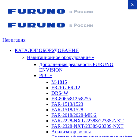
X
X
X
Навигация
КАТАЛОГ ОБОРУДОВАНИЯ
Навигационное оборудование »
Дополненная реальность FURUNO
ENVISION
РЛС »
M-1815
FR-10 / FR-12
DRS4W
FR-8065/8125/8255
FAR-1513/1523
FAR-1518/1528
FAR-2018/2028-MK-2
FAR-2228-NXT/2238S/2238S-NXT
FAR-2328-NXT/2338S/2338S-NXT
Анализатор волны