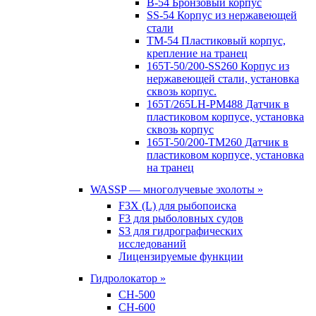
B-54 Бронзовый корпус
SS-54 Корпус из нержавеющей
стали
TM-54 Пластиковый корпус,
крепление на транец
165T-50/200-SS260 Корпус из
нержавеющей стали, установка
сквозь корпус.
165T/265LH-PM488 Датчик в
пластиковом корпусе, установка
сквозь корпус
165T-50/200-TM260 Датчик в
пластиковом корпусе, установка
на транец
WASSP — многолучевые эхолоты »
F3X (L) для рыбопоиска
F3 для рыболовных судов
S3 для гидрографических
исследований
Лицензируемые функции
Гидролокатор »
CH-500
CH-600