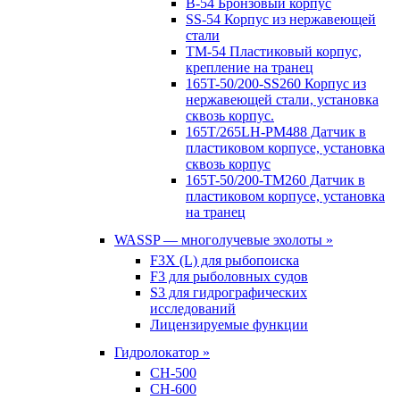
B-54 Бронзовый корпус
SS-54 Корпус из нержавеющей
стали
TM-54 Пластиковый корпус,
крепление на транец
165T-50/200-SS260 Корпус из
нержавеющей стали, установка
сквозь корпус.
165T/265LH-PM488 Датчик в
пластиковом корпусе, установка
сквозь корпус
165T-50/200-TM260 Датчик в
пластиковом корпусе, установка
на транец
WASSP — многолучевые эхолоты »
F3X (L) для рыбопоиска
F3 для рыболовных судов
S3 для гидрографических
исследований
Лицензируемые функции
Гидролокатор »
CH-500
CH-600