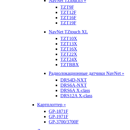
NavNet TZtouch3 »
TZT9F
TZT12F
TZT16F
TZT19F
NavNet TZtouch XL
TZT10X
TZT13X
TZT16X
TZT22X
TZT24X
TZTBBX
Радиолокационные датчики NavNet »
DRS4D-NXT
DRS6A-NXT
DRS6A X-class
DRS12A X-class
Картплоттер »
GP-1871F
GP-1971F
GP-3700/3700F