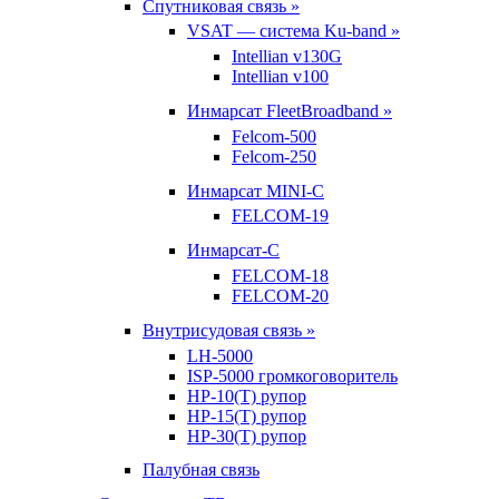
Спутниковая связь »
VSAT — система Ku-band »
Intellian v130G
Intellian v100
Инмарсат FleetBroadband »
Felcom-500
Felcom-250
Инмарсат MINI-C
FELCOM-19
Инмарсат-С
FELCOM-18
FELCOM-20
Внутрисудовая связь »
LH-5000
ISP-5000 громкоговоритель
HP-10(T) рупор
HP-15(T) рупор
HP-30(T) рупор
Палубная связь