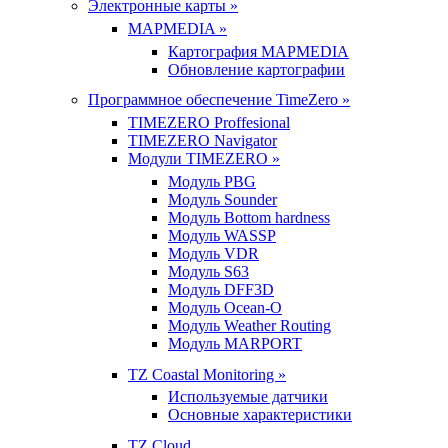
Электронные карты »
MAPMEDIA »
Картография MAPMEDIA
Обновление картографии
Программное обеспечение TimeZero »
TIMEZERO Proffesional
TIMEZERO Navigator
Модули TIMEZERO »
Модуль PBG
Модуль Sounder
Модуль Bottom hardness
Модуль WASSP
Модуль VDR
Модуль S63
Модуль DFF3D
Модуль Ocean-O
Модуль Weather Routing
Модуль MARPORT
TZ Coastal Monitoring »
Используемые датчики
Основные характеристики
TZ Cloud