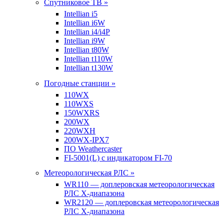
Спутниковое ТВ »
Intellian i5
Intellian i6W
Intellian i4/i4P
Intellian i9W
Intellian t80W
Intellian t110W
Intellian t130W
Погодные станции »
110WX
110WXS
150WXRS
200WX
220WXH
200WX-IPX7
ПО Weathercaster
FI-5001(L) с индикатором FI-70
Метеорологическая РЛС »
WR110 — доплеровская метеорологическая
РЛС X-диапазона
WR2120 — доплеровская метеорологическая
РЛС X-диапазона