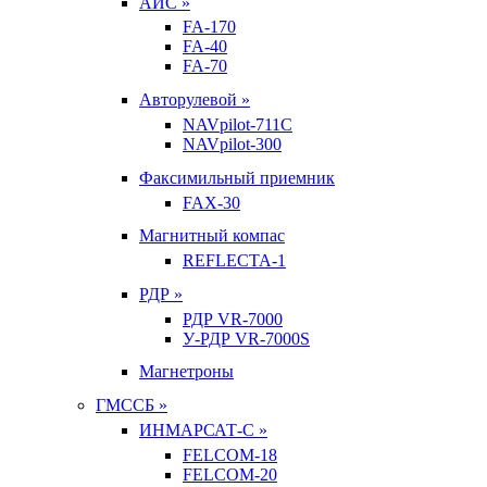
АИС »
FA-170
FA-40
FA-70
Авторулевой »
NAVpilot-711С
NAVpilot-300
Факсимильный приемник
FAX-30
Магнитный компас
REFLECTA-1
РДР »
РДР VR-7000
У-РДР VR-7000S
Магнетроны
ГМССБ »
ИНМАРСАТ-С »
FELCOM-18
FELCOM-20