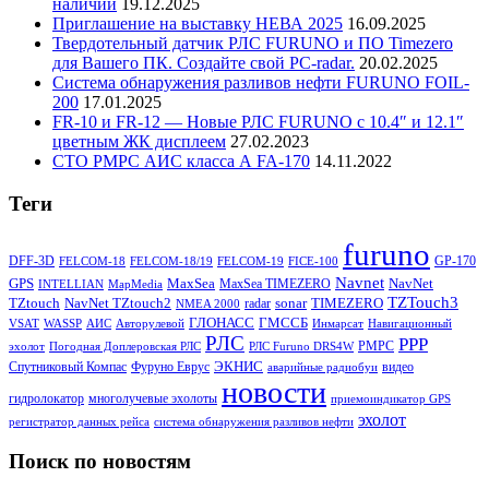
наличии
19.12.2025
Приглашение на выставку НЕВА 2025
16.09.2025
Твердотельный датчик РЛС FURUNO и ПО Timezero
для Вашего ПК. Создайте свой PC-radar.
20.02.2025
Система обнаружения разливов нефти FURUNO FOIL-
200
17.01.2025
FR-10 и FR-12 — Новые РЛС FURUNO c 10.4″ и 12.1″
цветным ЖК дисплеем
27.02.2023
СТО РМРС АИС класса А FA-170
14.11.2022
Теги
furuno
DFF-3D
GP-170
FELCOM-18
FELCOM-18/19
FELCOM-19
FICE-100
Navnet
GPS
MaxSea
NavNet
MaxSea TIMEZERO
INTELLIAN
MapMedia
TZTouch3
TZtouch
NavNet TZtouch2
sonar
TIMEZERO
radar
NMEA 2000
ГЛОНАСС
ГМССБ
VSAT
WASSP
АИС
Авторулевой
Инмарсат
Навигационный
РЛС
РРР
РМРС
эхолот
Погодная Доплеровская РЛС
РЛС Furuno DRS4W
ЭКНИС
Спутниковый Компас
Фуруно Еврус
видео
аварийные радиобуи
новости
гидролокатор
многолучевые эхолоты
приемоиндикатор GPS
эхолот
регистратор данных рейса
система обнаружения разливов нефти
Поиск по новостям