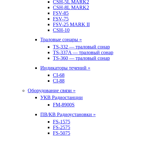
CSH-5L MARK2
CSH-8L MARK2
FSV-85
FSV-75
FSV-25 MARK II
CSH-10
Траловые сонары »
TS-332 — траловый сонар
TS-337A — траловый сонар
TS-360 — траловый сонар
Индикаторы течений »
CI-68
CI-88
Оборудование связи »
УКВ Радиостанции
FM-8900S
ПВ/КВ Радиоустановки »
FS-1575
FS-2575
FS-5075