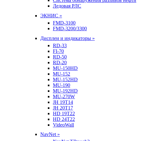
Система обнаружения разливов нефти
Ледовая РЛС
ЭКНИС »
FMD-3100
FMD-3200/3300
Дисплеи и индикаторы »
RD-33
FI-70
RD-50
RD-20
MU-150HD
MU-152
MU-152HD
MU-190
MU-192HD
MU-270W
JH 19T14
JH 20T17
HD 19T22
HD 24T22
VideoWall
NavNet »