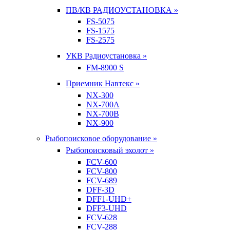
ПВ/КВ РАДИОУСТАНОВКА »
FS-5075
FS-1575
FS-2575
УКВ Радиоустановка »
FM-8900 S
Приемник Навтекс »
NX-300
NX-700A
NX-700B
NX-900
Рыбопоисковое оборудование »
Рыбопоисковый эхолот »
FCV-600
FCV-800
FCV-689
DFF-3D
DFF1-UHD+
DFF3-UHD
FCV-628
FCV-288