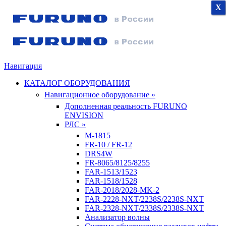
X
X
X
Навигация
КАТАЛОГ ОБОРУДОВАНИЯ
Навигационное оборудование »
Дополненная реальность FURUNO
ENVISION
РЛС »
M-1815
FR-10 / FR-12
DRS4W
FR-8065/8125/8255
FAR-1513/1523
FAR-1518/1528
FAR-2018/2028-MK-2
FAR-2228-NXT/2238S/2238S-NXT
FAR-2328-NXT/2338S/2338S-NXT
Анализатор волны