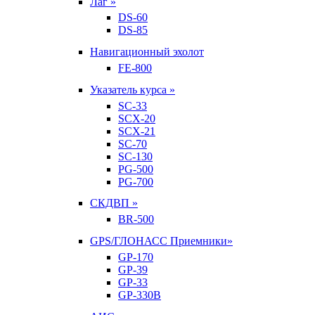
Лаг »
DS-60
DS-85
Навигационный эхолот
FE-800
Указатель курса »
SC-33
SCX-20
SCX-21
SC-70
SC-130
PG-500
PG-700
СКДВП »
BR-500
GPS/ГЛОНАСС Приемники»
GP-170
GP-39
GP-33
GP-330B