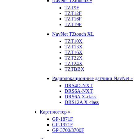
NavNet TZtouch3 »
TZT9F
TZT12F
TZT16F
TZT19F
NavNet TZtouch XL
TZT10X
TZT13X
TZT16X
TZT22X
TZT24X
TZTBBX
Радиолокационные датчики NavNet »
DRS4D-NXT
DRS6A-NXT
DRS6A X-class
DRS12A X-class
Картплоттер »
GP-1871F
GP-1971F
GP-3700/3700F