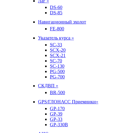
Лаг »
DS-60
DS-85
Навигационный эхолот
FE-800
Указатель курса »
SC-33
SCX-20
SCX-21
SC-70
SC-130
PG-500
PG-700
СКДВП »
BR-500
GPS/ГЛОНАСС Приемники»
GP-170
GP-39
GP-33
GP-330B