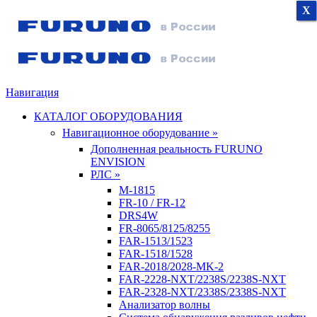
X
X
X
Навигация
КАТАЛОГ ОБОРУДОВАНИЯ
Навигационное оборудование »
Дополненная реальность FURUNO
ENVISION
РЛС »
M-1815
FR-10 / FR-12
DRS4W
FR-8065/8125/8255
FAR-1513/1523
FAR-1518/1528
FAR-2018/2028-MK-2
FAR-2228-NXT/2238S/2238S-NXT
FAR-2328-NXT/2338S/2338S-NXT
Анализатор волны