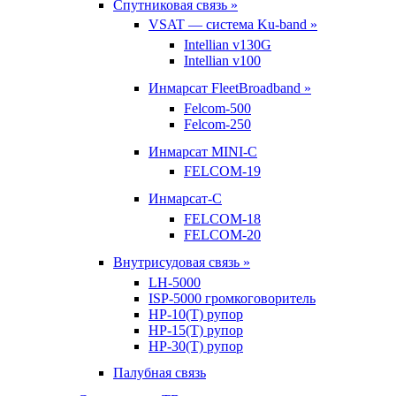
Спутниковая связь »
VSAT — система Ku-band »
Intellian v130G
Intellian v100
Инмарсат FleetBroadband »
Felcom-500
Felcom-250
Инмарсат MINI-C
FELCOM-19
Инмарсат-С
FELCOM-18
FELCOM-20
Внутрисудовая связь »
LH-5000
ISP-5000 громкоговоритель
HP-10(T) рупор
HP-15(T) рупор
HP-30(T) рупор
Палубная связь