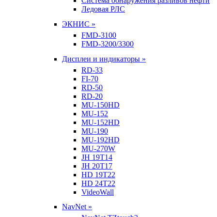
Система обнаружения разливов нефти
Ледовая РЛС
ЭКНИС »
FMD-3100
FMD-3200/3300
Дисплеи и индикаторы »
RD-33
FI-70
RD-50
RD-20
MU-150HD
MU-152
MU-152HD
MU-190
MU-192HD
MU-270W
JH 19T14
JH 20T17
HD 19T22
HD 24T22
VideoWall
NavNet »