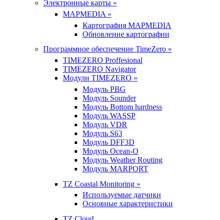
Электронные карты »
MAPMEDIA »
Картография MAPMEDIA
Обновление картографии
Программное обеспечение TimeZero »
TIMEZERO Proffesional
TIMEZERO Navigator
Модули TIMEZERO »
Модуль PBG
Модуль Sounder
Модуль Bottom hardness
Модуль WASSP
Модуль VDR
Модуль S63
Модуль DFF3D
Модуль Ocean-O
Модуль Weather Routing
Модуль MARPORT
TZ Coastal Monitoring »
Используемые датчики
Основные характеристики
TZ Cloud