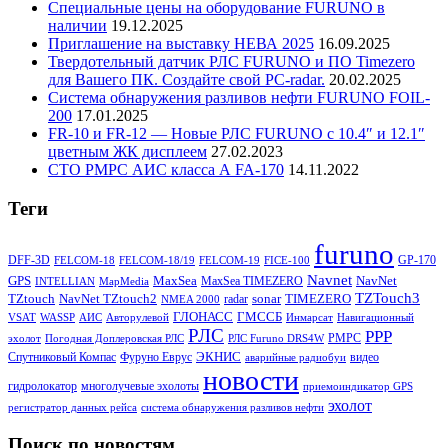
Специальные цены на оборудование FURUNO в
наличии
19.12.2025
Приглашение на выставку НЕВА 2025
16.09.2025
Твердотельный датчик РЛС FURUNO и ПО Timezero
для Вашего ПК. Создайте свой PC-radar.
20.02.2025
Система обнаружения разливов нефти FURUNO FOIL-
200
17.01.2025
FR-10 и FR-12 — Новые РЛС FURUNO c 10.4″ и 12.1″
цветным ЖК дисплеем
27.02.2023
СТО РМРС АИС класса А FA-170
14.11.2022
Теги
furuno
DFF-3D
GP-170
FELCOM-18
FELCOM-18/19
FELCOM-19
FICE-100
Navnet
GPS
MaxSea
NavNet
MaxSea TIMEZERO
INTELLIAN
MapMedia
TZTouch3
TZtouch
NavNet TZtouch2
sonar
TIMEZERO
radar
NMEA 2000
ГЛОНАСС
ГМССБ
VSAT
WASSP
АИС
Авторулевой
Инмарсат
Навигационный
РЛС
РРР
РМРС
эхолот
Погодная Доплеровская РЛС
РЛС Furuno DRS4W
ЭКНИС
Спутниковый Компас
Фуруно Еврус
видео
аварийные радиобуи
новости
гидролокатор
многолучевые эхолоты
приемоиндикатор GPS
эхолот
регистратор данных рейса
система обнаружения разливов нефти
Поиск по новостям