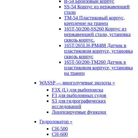
B-54 Бронзовый корпус
SS-54 Корпус из нержавеющей
стали
TM-54 Пластиковый корпус,
крепление на транец
165T-50/200-SS260 Корпус из
нержавеющей стали, установка
сквозь корпус.
165T/265LH-PM488 Датчик в
пластиковом корпусе, установка
сквозь корпус
165T-50/200-TM260 Датчик в
пластиковом корпусе, установка
на транец
WASSP — многолучевые эхолоты »
F3X (L) для рыбопоиска
F3 для рыболовных судов
S3 для гидрографических
исследований
Лицензируемые функции
Гидролокатор »
CH-500
CH-600