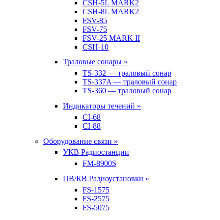
CSH-5L MARK2
CSH-8L MARK2
FSV-85
FSV-75
FSV-25 MARK II
CSH-10
Траловые сонары »
TS-332 — траловый сонар
TS-337A — траловый сонар
TS-360 — траловый сонар
Индикаторы течений »
CI-68
CI-88
Оборудование связи »
УКВ Радиостанции
FM-8900S
ПВ/КВ Радиоустановки »
FS-1575
FS-2575
FS-5075