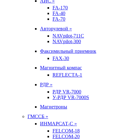
АИС »
FA-170
FA-40
FA-70
Авторулевой »
NAVpilot-711С
NAVpilot-300
Факсимильный приемник
FAX-30
Магнитный компас
REFLECTA-1
РДР »
РДР VR-7000
У-РДР VR-7000S
Магнетроны
ГМССБ »
ИНМАРСАТ-С »
FELCOM-18
FELCOM-20