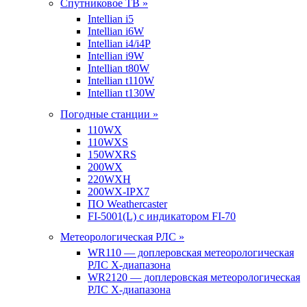
Спутниковое ТВ »
Intellian i5
Intellian i6W
Intellian i4/i4P
Intellian i9W
Intellian t80W
Intellian t110W
Intellian t130W
Погодные станции »
110WX
110WXS
150WXRS
200WX
220WXH
200WX-IPX7
ПО Weathercaster
FI-5001(L) с индикатором FI-70
Метеорологическая РЛС »
WR110 — доплеровская метеорологическая
РЛС X-диапазона
WR2120 — доплеровская метеорологическая
РЛС X-диапазона