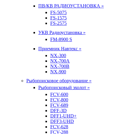
ПВ/КВ РАДИОУСТАНОВКА »
FS-5075
FS-1575
FS-2575
УКВ Радиоустановка »
FM-8900 S
Приемник Навтекс »
NX-300
NX-700A
NX-700B
NX-900
Рыбопоисковое оборудование »
Рыбопоисковый эхолот »
FCV-600
FCV-800
FCV-689
DFF-3D
DFF1-UHD+
DFF3-UHD
FCV-628
FCV-288